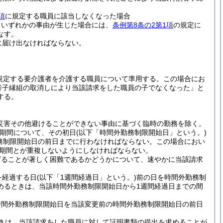
項
に規定する職員に該当しなくなった場合
るいずれかの事由が生じた場合には、
条例第8条の2第1項
の規定に
なす。
に届け出なければならない。
規定する要介護者を介護する職員について準用する。
この場合にお
養子縁組の取消しにより当該請求をした職員の子でなくなった」と
する。
(災害その他避けることができない事由に基づく臨時の勤務を除く。
期間について、その初日
(以下「時間外勤務制限開始日」という。)
務制限開始日の前日までに行わなければならない。
この場合におい
期間とが重複しないようにしなければならない。
ずることが著しく困難であるかどうかについて、速やかに当該請求
を経過する日
(以下「1週間経過日」という。)
前の日を時間外勤務制
めるときは、当該時間外勤務制限開始日から1週間経過日までの間
時間外勤務制限開始日を当該変更前の時間外勤務制限開始日の前日
きは、当該請求をした職員に対して証明書類の提出を求めることが