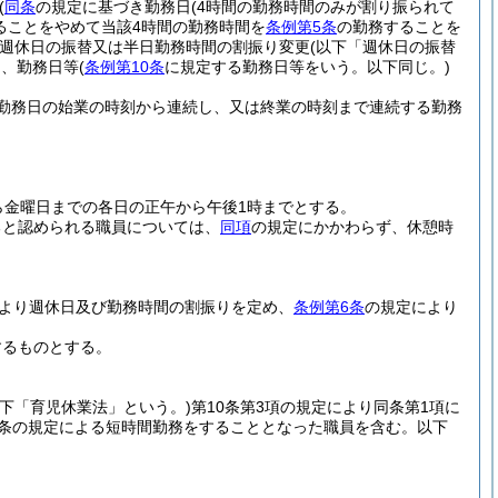
(
同条
の規定に基づき勤務日
(4時間の勤務時間のみが割り振られて
ることをやめて当該4時間の勤務時間を
条例第5条
の勤務することを
週休日の振替又は半日勤務時間の割振り変更
(以下「週休日の振替
つ、勤務日等
(
条例第10条
に規定する勤務日等をいう。以下同じ。)
勤務日の始業の時刻から連続し、又は終業の時刻まで連続する勤務
。
ら金曜日までの各日の正午から午後1時までとする。
ると認められる職員については、
同項
の規定にかかわらず、休憩時
より週休日及び勤務時間の割振りを定め、
条例第6条
の規定により
するものとする。
以下「育児休業法」という。)
第10条第3項の規定により同条第1項に
17条の規定による短時間勤務をすることとなった職員を含む。以下