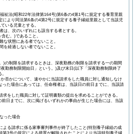
福祉法
(昭和22年法律第164号)
第6条の4第1号に規定する養育里親
定により同法第6条の4第2号に規定する養子縁組里親として当該児
れている児童とする。
者は、次のいずれにも該当する者とする。
含む。)
であること。
難な状態にある者でないこと。
週間を経過しない者でないこと。
。)
の制限を請求するときは、深夜勤務の制限を請求する一の期間
深夜勤務制限開始日」という。)
及び末日
(以下「深夜勤務制限終了
る。
るか否かについて、速やかに当該請求をした職員に対し通知しなけ
なった場合にあっては、任命権者は、当該日の前日までに、当該請
請求をした職員に対して証明書類の提出を求めることができる。
の前日までに、次に掲げるいずれかの事由が生じた場合には、当該
なった場合
定による請求に係る家事審判事件が終了したこと
(特別養子縁組の成
1項第3号の規定による措置が解除されたことにより当該特別養子縁