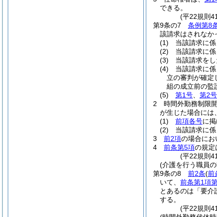
できる。
(平22規則
第9条の7
条例第8
該請求はされなか
(1)
当該請求に係
(2)
当該請求に係
(3)
当該請求をし
(4)
当該請求に係
立の審判が確定
組の成立前の監
(5)
第1号
、
第2号
2
時間外勤務制限
が生じた場合には
(1)
前項各号
に掲
(2)
当該請求に係
3
前2項
の場合にお
4
前条第5項
の規定
(平22規則
(介護を行う職員の
第9条の8
前2条
(
前
いて、
前条第1項第
とあるのは「要介
する。
(平22規則