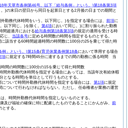
成18年天草市条例第46号。以下「給与条例」という。)
第18条第3項
。)
の末日の翌日から同日を起算日とする2月後の日までの期間と
間外勤務代休時間をいう。以下同じ。)
を指定する場合には、
前項
に
。以下同じ。)
を除く。
第4項
において同じ。)
に割り振られた勤務
時間超過月における
給与条例第18条第3項
の規定の適用を受ける時
応じ、
当該各号
に定める時間数の時間を指定するものとする。
に該当する60時間超過時間の時間数に100分の25を乗じて得た時
条例」という。)
第15条
(
育児休業条例第18条
において準用する場合
2項
に規定する7時間45分に達するまでの間の勤務に係る時間 当
時間の時間数に100分の15を乗じて得た時間数
て時間外勤務代休時間を指定する場合にあっては、当該年次有給休暇
分となる時間)
を単位として行うものとする。
部について時間外勤務代休時間を指定する場合には、
第1項
に規定
間について行わなければならない。
ただし、任命権者が業務の運営
には、時間外勤務代休時間を指定しないものとする。
健康及び福祉の確保に特に配慮したものであることにかんがみ、
前
のとする。