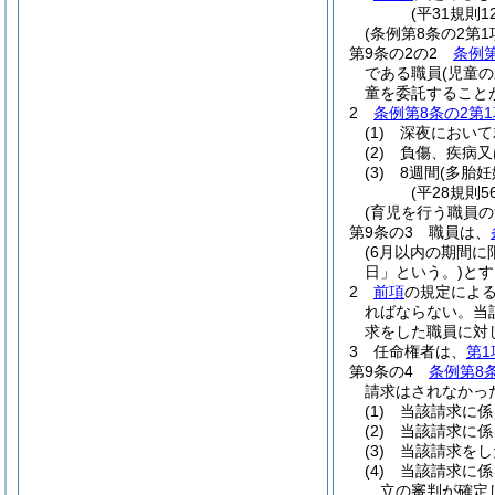
(平31規則1
(条例第8条の2第
第9条の2の2
条例第
である職員
(児童
童を委託すること
2
条例第8条の2第1
(1)
深夜において
(2)
負傷、疾病又
(3)
8週間
(多胎妊
(平28規則
(育児を行う職員
第9条の3
職員は、
(6月以内の期間
日」という。)
とす
2
前項
の規定によ
ればならない。
当
求をした職員に対
3
任命権者は、
第1
第9条の4
条例第8
請求はされなかっ
(1)
当該請求に係
(2)
当該請求に係
(3)
当該請求をし
(4)
当該請求に係
立の審判が確定