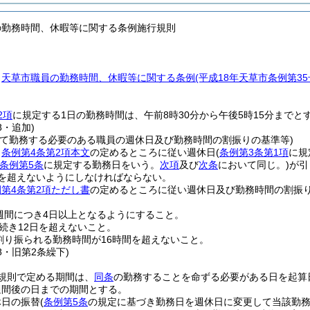
の勤務時間、休暇等に関する条例施行規則
、
天草市職員の勤務時間、休暇等に関する条例
(平成18年天草市条例第3
2項
に規定する1日の勤務時間は、午前8時30分から午後5時15分までと
8・追加)
って勤務する必要のある職員の週休日及び勤務時間の割振りの基準等)
、
条例第4条第2項本文
の定めるところに従い週休日
(
条例第3条第1項
に規
条例第5条
に規定する勤務日をいう。
次項
及び
次条
において同じ。)
が引
間を超えないようにしなければならない。
第4条第2項ただし書
の定めるところに従い週休日及び勤務時間の割振
週間につき4日以上となるようにすること。
続き12日を超えないこと。
割り振られる勤務時間が16時間を超えないこと。
78・旧第2条繰下)
規則で定める期間は、
同条
の勤務することを命ずる必要がある日を起算
週間後の日までの期間とする。
休日の振替
(
条例第5条
の規定に基づき勤務日を週休日に変更して当該勤