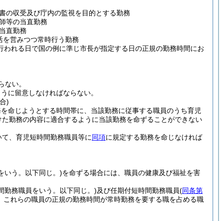
書の収受及び庁内の監視を目的とする勤務
師等の当直勤務
当直勤務
活を営みつつ常時行う勤務
行われる日で国の例に準じ市長が指定する日の正規の勤務時間にお
らない。
ように留意しなければならない。
合)
務を命じようとする時間帯に、当該勤務に従事する職員のうち育児
受けた勤務の内容に適合するように当該勤務を命ずることができない
いて、育児短時間勤務職員等に
同項
に規定する勤務を命じなければ
をいう。以下同じ。)
を命ずる場合には、職員の健康及び福祉を害
間勤務職員をいう。以下同じ。)
及び任期付短時間勤務職員
(
同条第
、これらの職員の正規の勤務時間が常時勤務を要する職を占める職