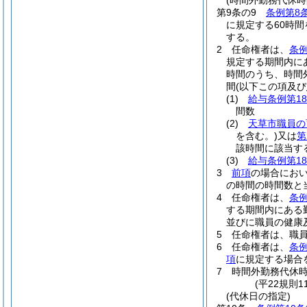
(時間外勤務代休時
第9条の9
条例第8
に規定する60時
する。
2
任命権者は、
条例
規定する期間内に
時間のうち、時間
間
(以下この項及び
(1)
給与条例第1
間数
(2)
天草市職員の
を含む。)
又は
第
該時間に該当する
(3)
給与条例第18
3
前項
の場合におい
の時間の時間数と
4
任命権者は、
条例
する期間内にある
並びに職員の健康
5
任命権者は、職
6
任命権者は、
条例
項
に規定する場合
7
時間外勤務代休
(平22規則
(代休日の指定)