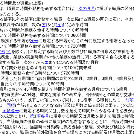
る時間及び月数の上限)
は、職員に時間外勤務を命ずる場合には、
次の各号
に掲げる職員の区分
ものとする。
る部署以外の部署に勤務する職員 次に掲げる職員の区分に応じ、それ
職員以外の職員 次の
(ア)
及び
(イ)
に定める時間
において時間外勤務を命ずる時間について45時間
おいて時間外勤務を命ずる時間について360時間
て勤務する部署が
次号
に規定する部署からこの号に規定する部署となっ
おいて時間外勤務を命ずる時間について720時間
次号
(
イ
を除く。)
に規定する時間及び月数並びに職員の健康及び福祉を
業務量、業務の実施時期その他の業務の遂行に関する事項を自ら決定する
務する職員 次の
ア
から
エ
までに定める時間及び月数
いて時間外勤務を命ずる時間について100時間未満
て時間外勤務を命ずる時間について720時間
に区分した各期間に当該各期間の直前の1箇月、2箇月、3箇月、4箇月
月当たりの平均時間について80時間
1箇月において45時間を超えて時間外勤務を命ずる月数について6箇月
例業務
(災害への対処、重要な施策の企画立案、外部機関との重要な交渉
るものをいう。以下この項において同じ。)
に従事する職員に対し、
前項
は、
同項
(当該超えることとなる時間又は月数に係る部分に限る。)
の規
、
同項各号
に規定する時間又は月数を超えて時間外命令を命ずる必要が
項
の規定により、
第1項各号
に規定する時間又は月数を超えて職員に時間
つ、当該職員の健康の確保に最大限の配慮をするとともに、当該時間外
て6箇月以内に、当該時間外勤務に係る要因の整理、分析及び検証を行
ののほか、職員に時間外勤務を命ずる場合における時間及び月数の上限