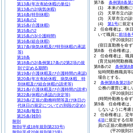
第7条
条例第8条第
第13条
(年次有給休暇の単位)
(1)
本来の勤務に
第13条の2
(病気休暇)
(2)
天草市立の診
第14条
(特別休暇)
(3)
天草市立の診
第14条の2
(4)
第1号
に規定
第15条
(介護休暇)
2
任命権者は、休
第15条の2
いて職員に
前項各
第15条の3
(介護時間)
(平20規則
第16条
(組合休暇)
(宿日直勤務を命ず
第17条
(病気休暇及び特別休暇の承認
第8条
任命権者は
等)
2
任命権者は、職
第18条
(育児短時間勤務
第18条の2
(条例第17条の2第2項の規
第8条の2
条例第8
則で定める期間)
短時間勤務職員等
第19条
(介護休暇及び介護時間の承認)
場合とする。
第20条
(年次有給休暇、病気休暇、特
2
条例第8条第2項
別休暇及び組合休暇の請求等)
公務の運営に著し
第21条
(介護休暇及び介護時間の請求)
(平20規則2
第22条
(休暇の承認の決定等)
(時間外勤務を命ず
第23条
(正規の勤務時間等及び休日の
第9条
任命権者は
代休日の規定についての別段の定め)
しないように考慮
第24条
(報告)
2
任命権者は、定
第25条
(雑則)
4項
に規定する任期
附則
員の正規の勤務時
附則
(平成18年規則第233号)
(平20規則
附則
(平成20年規則第23号)