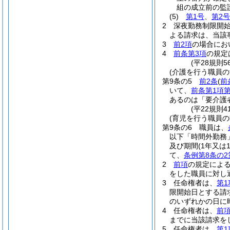
組の成立前の監
(5)
第1号
、
第2号
2
深夜勤務制限開
よる請求は、当該
3
前2項
の場合にお
4
前条第3項
の規定
(平28規則
(介護を行う職員の
第9条の5
前2条
(
前
いて、
前条第1項第
あるのは「要介護
(平22規則
(育児を行う職員
第9条の6
職員は、
以下「時間外勤務
及び期間
(1年又
て、
条例第8条の2
2
前項
の規定によ
をした職員に対し
3
任命権者は、
第1
限開始日とする請
のいずれかの日に
4
任命権者は、
前
までに当該請求を
5
任命権者は、
第1