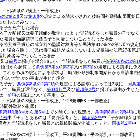
41・旧第9条の7繰上・一部改正)
条の2第2項
又は
第3項
の規定による請求がされた後時間外勤務制限開始日
ったものとみなす。
る子が死亡した場合
る子が離縁又は養子縁組の取消しにより当該請求をした職員の子でなく
た職員が当該請求に係る子と同居しないこととなった場合
る特別養子縁組の成立前の監護対象者等が民法第817条の2第1項の規
した場合を除く。)
又は養子縁組が成立しないまま児童福祉法第27条第
護対象者等でなくなった場合
又は
前号
に掲げる場合のほか、当該請求をした職員が
条例第8条の2第1
開始日から起算して
条例第8条の2第2項
又は
第3項
の規定による請求に係
、これらの項の規定による請求は、時間外勤務制限開始日から当該事由
げるいずれかの事由が生じた場合
る子が、
条例第8条の2第2項
の規定による請求にあっては3歳に、
同条第
いて、職員は遅滞なく、
第1項各号
及び
前項第2号
に掲げる事由が生じた
は、
前項
の届出について準用する。
41・旧第9条の8繰上・一部改正、平28規則56・一部改正)
時間外勤務の制限)
条第1項第3号
から
第5号
までを除く。)
の規定は、
条例第8条の2第4項
に
1号
中「子」とあるのは「要介護者」と、
同項第2号
中「子が離縁又は
護者と当該請求をした職員との親族関係が消滅した」と、
同条第2項
中
41・旧第9条の9繰上・一部改正、平28規則56・平29規則5・一部改正)