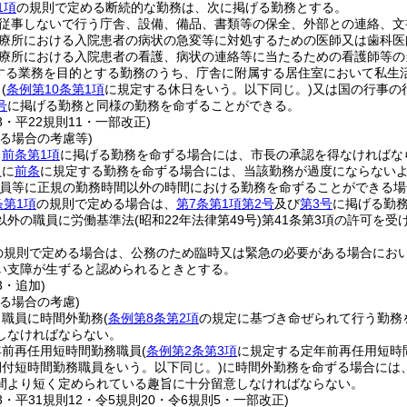
1項
の規則で定める断続的な勤務は、次に掲げる勤務とする。
従事しないで行う庁舎、設備、備品、書類等の保全、外部との連絡、文
療所における入院患者の病状の急変等に対処するための医師又は歯科医
療所における入院患者の看護、病状の連絡等に当たるための看護師等の
する業務を目的とする勤務のうち、庁舎に附属する居住室において私生
日
(
条例第10条第1項
に規定する休日をいう。以下同じ。)
又は国の行事の
号
に掲げる勤務と同様の勤務を命ずることができる。
23・平22規則11・一部改正)
る場合の考慮等)
、
前条第1項
に掲げる勤務を命ずる場合には、市長の承認を得なければな
員に
前条
に規定する勤務を命ずる場合には、当該勤務が過度にならない
職員等に正規の勤務時間以外の時間における勤務を命ずることができる場
条第1項
の規則で定める場合は、
第7条第1項第2号
及び
第3号
に掲げる勤
以外の職員に労働基準法
(昭和22年法律第49号)
第41条第3項の許可を
の規則で定める場合は、公務のため臨時又は緊急の必要がある場合にお
い支障が生ずると認められるときとする。
3・追加)
る場合の考慮)
、職員に時間外勤務
(
条例第8条第2項
の規定に基づき命ぜられて行う勤務
しなければならない。
年前再任用短時間勤務職員
(
条例第2条第3項
に規定する定年前再任用短時
付短時間勤務職員をいう。以下同じ。)
に時間外勤務を命ずる場合には
間より短く定められている趣旨に十分留意しなければならない。
23・平31規則12・令5規則20・令6規則5・一部改正)