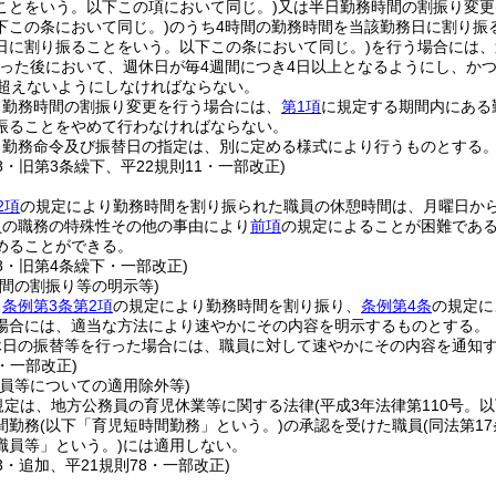
ことをいう。以下この項において同じ。)
又は半日勤務時間の割振り変更
下この条において同じ。)
のうち4時間の勤務時間を当該勤務日に割り振
日に割り振ることをいう。以下この条において同じ。)
を行う場合には、
った後において、週休日が毎4週間につき4日以上となるようにし、か
を超えないようにしなければならない。
日勤務時間の割振り変更を行う場合には、
第1項
に規定する期間内にある
振ることをやめて行わなければならない。
る勤務命令及び振替日の指定は、別に定める様式により行うものとする
78・旧第3条繰下、平22規則11・一部改正)
2項
の規定により勤務時間を割り振られた職員の休憩時間は、月曜日か
員の職務の特殊性その他の事由により
前項
の規定によることが困難であ
めることができる。
78・旧第4条繰下・一部改正)
間の割振り等の明示等)
、
条例第3条第2項
の規定により勤務時間を割り振り、
条例第4条
の規定に
場合には、適当な方法により速やかにその内容を明示するものとする。
休日の振替等を行った場合には、職員に対して速やかにその内容を通知
5・一部改正)
職員等についての適用除外等)
規定は、地方公務員の育児休業等に関する法律
(平成3年法律第110号。
間勤務
(以下「育児短時間勤務」という。)
の承認を受けた職員
(同法第
職員等」という。)
には適用しない。
23・追加、平21規則78・一部改正)