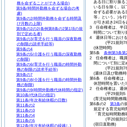
ある日に割り振る
務を命ずることができる場合)
いる日を除く。以
第9条
(時間外勤務を命ずる場合の考
命ずる必要がある
慮)
等」という。)
を行
第9条の2
(時間外勤務を命ずる時間及
が引き続き24日
び月数の上限)
3
任命権者は、半
第9条の2の2
(条例第8条の2第1項の規
時間について割り
則で定める者)
4
週休日等におけ
第9条の3
(育児を行う職員の深夜勤務
(平21規則
の制限の請求手続等)
(休憩時間)
第9条の4
第5条
条例第3条第
第9条の5
(介護を行う職員の深夜勤務
2
任命権者は、職
の制限)
間について別に定
第9条の6
(育児を行う職員の時間外勤
(平21規則
務の制限の請求手続等)
(週休日及び勤務時
第9条の7
第6条
任命権者は
第9条の8
(介護を行う職員の時間外勤
休憩時間を置いた
務の制限)
2
任命権者は、週
第9条の9
(時間外勤務代休時間の指定)
(平29規則
第10条
(代休日の指定)
(育児短時間勤務
第11条
(年次有給休暇の日数)
第6条の2
第3条
の
第11条の2
規定する育児短時
第11条の3
「育児短時間勤務
第11条の4
(平20規則
第11条の5
(宿日直勤務)
第12条
(年次有給休暇の繰越し)