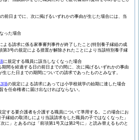
の前日までに、次に掲げるいずれかの事由が生じた場合には、当
なった場合
定による請求に係る家事審判事件が終了したこと
(特別養子縁組の成
1項第3号の規定による措置が解除されたことにより当該特別養子縁
項
に規定する職員に該当しなくなった場合
る期間を経過する日の前日までの間に、次に掲げるいずれかの事由
が生じた日までの期間についての請求であったものとみなす。
3項
の規定による請求にあっては小学校就学の始期に達した場合
旨を任命権者に届け出なければならない。
規定する要介護者を介護する職員について準用する。
この場合にお
養子縁組の取消しにより当該請求をした職員の子ではなくなった」
「次に」とあるのは「前項第1号又は第2号に」と読み替えるものと