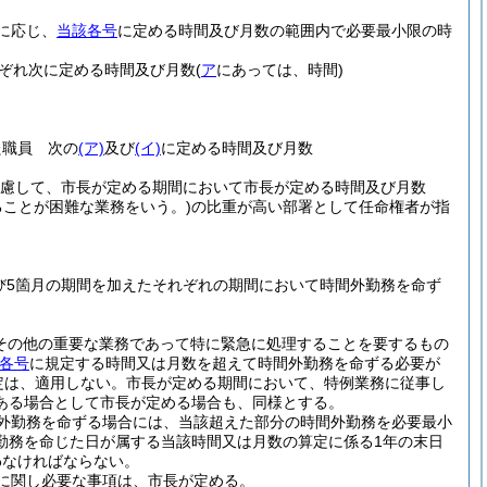
に応じ、
当該各号
に定める時間及び月数の範囲内で必要最小限の時
ぞれ次に定める時間及び月数
(
ア
にあっては、時間)
た職員 次の
(ア)
及び
(イ)
に定める時間及び月数
考慮して、市長が定める期間において市長が定める時間及び月数
ことが困難な業務をいう。)
の比重が高い部署として任命権者が指
及び5箇月の期間を加えたそれぞれの期間において時間外勤務を命ず
その他の重要な業務であって特に緊急に処理することを要するもの
各号
に規定する時間又は月数を超えて時間外勤務を命ずる必要が
定は、適用しない。
市長が定める期間において、特例業務に従事し
ある場合として市長が定める場合も、同様とする。
外勤務を命ずる場合には、当該超えた部分の時間外勤務を必要最小
勤務を命じた日が属する当該時間又は月数の算定に係る1年の末日
わなければならない。
に関し必要な事項は、市長が定める。