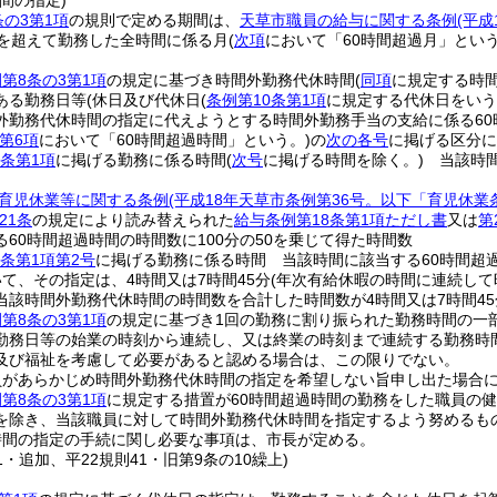
間の指定)
条の3第1項
の規則で定める期間は、
天草市職員の給与に関する条例
(平
間を超えて勤務した全時間に係る月
(
次項
において「60時間超過月」という
第8条の3第1項
の規定に基づき時間外勤務代休時間
(
同項
に規定する時
ある勤務日等
(休日及び代休日
(
条例第10条第1項
に規定する代休日をいう
外勤務代休時間の指定に代えようとする時間外勤務手当の支給に係る60
第6項
において「60時間超過時間」という。)
の
次の各号
に掲げる区分に
8条第1項
に掲げる勤務に係る時間
(
次号
に掲げる時間を除く。)
当該時間
育児休業等に関する条例
(平成18年天草市条例第36号。以下「育児休業
21条
の規定により読み替えられた
給与条例第18条第1項ただし書
又は
第
60時間超過時間の時間数に100分の50を乗じて得た時間数
条第1項第2号
に掲げる勤務に係る時間 当該時間に該当する60時間超過
て、その指定は、4時間又は7時間45分
(年次有給休暇の時間に連続し
当該時間外勤務代休時間の時間数を合計した時間数が4時間又は7時間45
第8条の3第1項
の規定に基づき1回の勤務に割り振られた勤務時間の一
勤務日等の始業の時刻から連続し、又は終業の時刻まで連続する勤務時
及び福祉を考慮して必要があると認める場合は、この限りでない。
員があらかじめ時間外勤務代休時間の指定を希望しない旨申し出た場合
第8条の3第1項
に規定する措置が60時間超過時間の勤務をした職員の
を除き、当該職員に対して時間外勤務代休時間を指定するよう努めるも
時間の指定の手続に関し必要な事項は、市長が定める。
11・追加、平22規則41・旧第9条の10繰上)