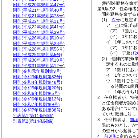
(時間外勤務を命ず
附則
(平成20年規則第47号)
第9条の2
任命権者
附則
(平成21年規則第40号)
間外勤務を命ずる
附則
(平成21年規則第78号)
(1)
次号
に規定す
附則
(平成22年規則第11号)
ア
イ
に掲げる
附則
(平成22年規則第41号)
(ア)
1箇月
附則
(平成24年規則第39号)
(イ)
1年に
附則
(平成26年規則第10号)
イ
1年におい
附則
(平成28年規則第28号)
(ア)
1年に
附則
(平成28年規則第56号)
(イ)
ア
及び
附則
(平成29年規則第5号)
(2)
他律的業務
(
附則
(平成30年規則第19号)
定するものに勤
附則
(平成31年規則第12号)
ア
1箇月にお
附則
(令和元年規則第9号)
イ
1年におい
附則
(令和3年規則第32号)
ウ
1箇月ごと
附則
(令和4年規則第48号)
る時間の1箇
附則
(令和5年規則第20号)
エ
1年のうち
附則
(令和6年規則第5号)
2
任命権者が、特
附則
(令和6年規則第12号)
と任命権者が認め
附則
(令和7年規則第9号)
ある場合について
附則
(令和7年規則第38号)
ていた職員に対し
別表第1
(第11条関係)
3
任命権者は、
前
別表第2
(第14条関係)
限のものとし、か
の翌日から起算し
4
前3項
に定めるも