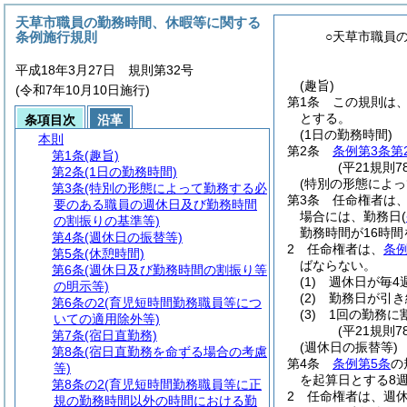
天草市職員の勤務時間、休暇等に関する
条例施行規則
○天草市職員
平成18年3月27日 規則第32号
(趣旨)
(令和7年10月10日施行)
第1条
この規則は
とする。
条項目次
沿革
(1日の勤務時間)
本則
第2条
条例第3条第
第1条
(趣旨)
(平21規則7
第2条
(1日の勤務時間)
(特別の形態によ
第3条
(特別の形態によって勤務する必
第3条
任命権者は
要のある職員の週休日及び勤務時間
場合には、勤務日
(
の割振りの基準等)
勤務時間が16時
第4条
(週休日の振替等)
2
任命権者は、
条例
第5条
(休憩時間)
ばならない。
第6条
(週休日及び勤務時間の割振り等
(1)
週休日が毎4
の明示等)
(2)
勤務日が引き
第6条の2
(育児短時間勤務職員等につ
(3)
1回の勤務に
いての適用除外等)
(平21規則
第7条
(宿日直勤務)
(週休日の振替等)
第8条
(宿日直勤務を命ずる場合の考慮
第4条
条例第5条
の
等)
を起算日とする8
第8条の2
(育児短時間勤務職員等に正
2
任命権者は、週
規の勤務時間以外の時間における勤