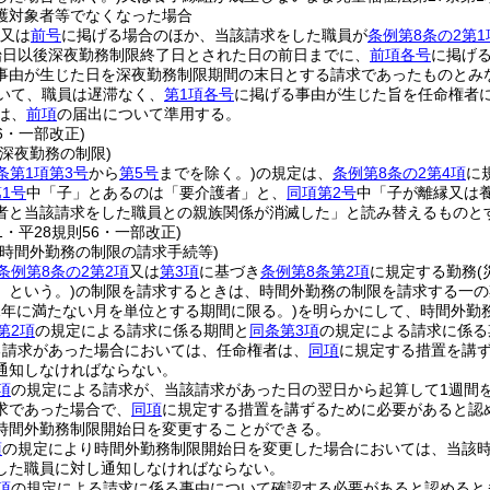
護対象者等でなくなった場合
又は
前号
に掲げる場合のほか、当該請求をした職員が
条例第8条の2第1
始日以後深夜勤務制限終了日とされた日の前日までに、
前項各号
に掲げ
事由が生じた日を深夜勤務制限期間の末日とする請求であったものとみ
いて、職員は遅滞なく、
第1項各号
に掲げる事由が生じた旨を任命権者
は、
前項
の届出について準用する。
56・一部改正)
深夜勤務の制限)
条第1項第3号
から
第5号
までを除く。)
の規定は、
条例第8条の2第4項
に
1号
中「子」とあるのは「要介護者」と、
同項第2号
中「子が離縁又は
者と当該請求をした職員との親族関係が消滅した」と読み替えるものと
41・平28規則56・一部改正)
の時間外勤務の制限の請求手続等)
条例第8条の2第2項
又は
第3項
に基づき
条例第8条第2項
に規定する勤務
」という。)
の制限を請求するときは、時間外勤務の制限を請求する一の
は1年に満たない月を単位とする期間に限る。)
を明らかにして、時間外勤
第2項
の規定による請求に係る期間と
同条第3項
の規定による請求に係る
る請求があった場合においては、任命権者は、
同項
に規定する措置を講
通知しなければならない。
項
の規定による請求が、当該請求があった日の翌日から起算して1週間
求であった場合で、
同項
に規定する措置を講ずるために必要があると認
時間外勤務制限開始日を変更することができる。
項
の規定により時間外勤務制限開始日を変更した場合においては、当該
した職員に対し通知しなければならない。
項
の規定による請求に係る事由について確認する必要があると認めると