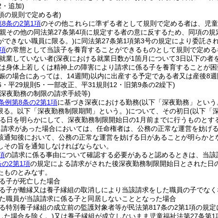
2・追加)
1項の規則で定める者)
8条の2第1項
のその他これらに準ずる者として規則で定める者は、児童
の親その他の同法第27条第4項に規定する者の意に反するため、同項の規
ができない職員に限る。)
に同法第27条第1項第3号の規定により委託さ
項
の常態として当該子を養育することができるものとして規則で定める
就業していない者
(深夜における就業日数が1箇月について3日以下の者を
は身体上若しくは精神上の障害により請求に係る子を養育することが困
娠の場合にあっては、14週間)
以内に出産する予定である者又は産後8
56・平29規則5・一部改正、平31規則12・旧第9条の2繰下)
の深夜勤務の制限の請求手続等)
条例第8条の2第1項
に基づき深夜における勤務
(以下「深夜勤務」という
に限る。以下「深夜勤務制限期間」という。)
について、その初日
(以下「
る日を明らかにして、深夜勤務制限開始日の1月前までに行うものとす
る請求があった場合においては、任命権者は、公務の正常な運営を妨げ
該通知後において、公務の正常な運営を妨げる日があることが明らかと
しその旨を通知しなければならない。
項
の請求に係る事由について確認する必要があると認めるときは、当該
条の2第1項
の規定による請求がされた後深夜勤務制限開始日とされた日
たものとみなす。
る子が死亡した場合
る子が離縁又は養子縁組の取消しにより当該請求をした職員の子でなく
た職員が当該請求に係る子と同居しないこととなった場合
る特別養子縁組の成立前の監護対象者等が民法第817条の2第1項の規
した場合を除く。)
又は養子縁組が成立しないまま児童福祉法第27条第