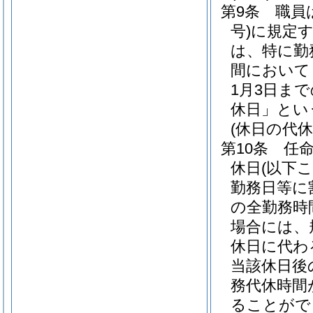
第9条
職員
号)
に規定
は、特に勤
間において
1月3日ま
休日」とい
(休日の代休
第10条
任
休日
(以下
勤務日等に
の全勤務時
場合には、
休日に代わ
当該休日後
務代休時間
ることがで