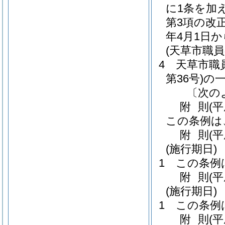
に1条を加
第3項の改
年4月1日
(天草市職
4
天草市職
第36号)
の
〔次の
附
則
(
この条例は
附
則
(
(施行期日)
1
この条例
附
則
(
(施行期日)
1
この条例
附
則
(