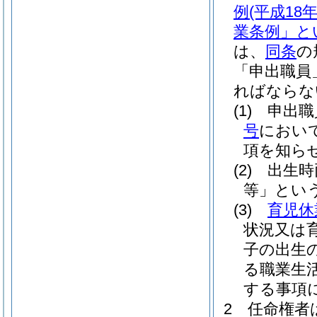
例
(平成1
業条例」と
は、
同条
の
「申出職員
ればならな
(1)
申出職
号
におい
項を知ら
(2)
出生時
等」という
(3)
育児休
状況又は
子の出生
る職業生
する事項
2
任命権者