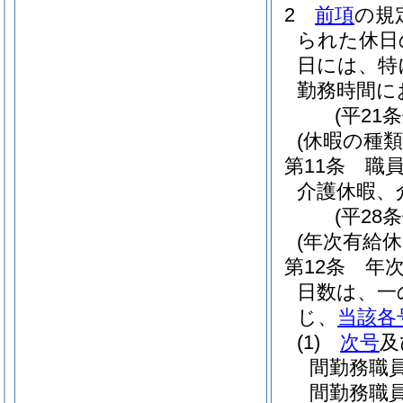
2
前項
の規
られた休日
日には、特
勤務時間に
(平21
(休暇の種類
第11条
職
介護休暇、
(平28
(年次有給休
第12条
年
日数は、一
じ、
当該各
(1)
次号
及
間勤務職
間勤務職