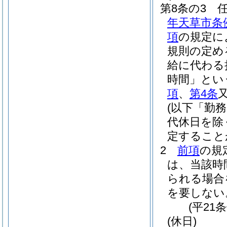
第8条の3
年天草市条
項
の規定に
規則の定め
給に代わる
時間」とい
項
、
第4条
(以下「勤
代休日を除
定すること
2
前項
の規
は、当該時
られる場合
を要しない
(平21
(休日)