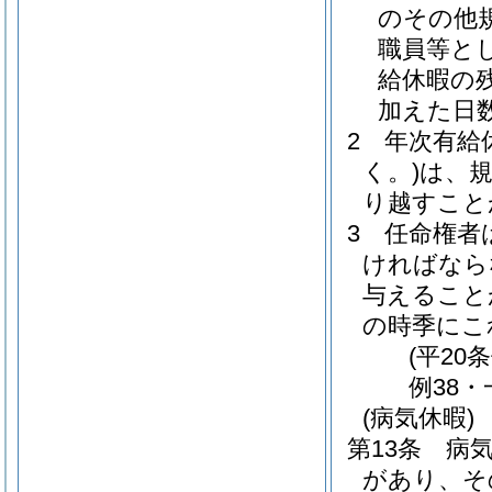
のその他
職員等と
給休暇の
加えた日
2
年次有給
く。)
は、
り越すこと
3
任命権者
ければなら
与えること
の時季にこ
(平20
例38・
(病気休暇)
第13条
病
があり、そ