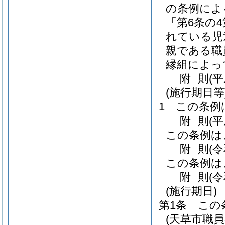
の条例によ
「第6条の
れている児
親である職
縁組によっ
附
則
(
(施行期日等
1
この条例
附
則
(
この条例は
附
則
(
この条例は
附
則
(
(施行期日)
第1条
この
(天草市職