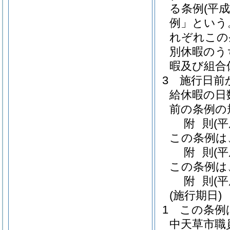
る条例
(平
例」という
れぞれこの
別休暇のう
暇及び組合
3
施行日前
給休暇の日
前の条例の
附
則
(
この条例は
附
則
(
この条例は
附
則
(
(施行期日)
1
この条例
中天草市職