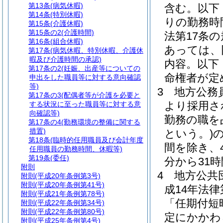
第13条
(病気休暇)
含む。以下
第14条
(特別休暇)
りの勤務時
第15条
(介護休暇)
第15条の2
(介護時間)
法第17条
第16条
(組合休暇)
あっては、
第17条
(病気休暇、特別休暇、介護休
暇及び介護時間の承認)
内容。以下
第17条の2
(妊娠、出産等についての
命権者が定
申出をした職員等に対する意向確認
等)
3
地方公務員
第17条の3
(配偶者等が介護を必要と
より採用さ
する状況に至った職員等に対する意
向確認等)
勤務の職を
第17条の4
(勤務環境の整備に関する
措置)
という。)
第18条
(臨時的任用職員及び会計年度
間を除き、
任用職員の勤務時間、休暇等)
第19条
(委任)
分から31
附則
4
地方公共
附則
(平成20年条例第3号)
附則
(平成20年条例第41号)
成14年法律
附則
(平成21年条例第78号)
「任期付短
附則
(平成22年条例第34号)
附則
(平成22年条例第80号)
定にかかわ
附則
(平成25年条例第4号)