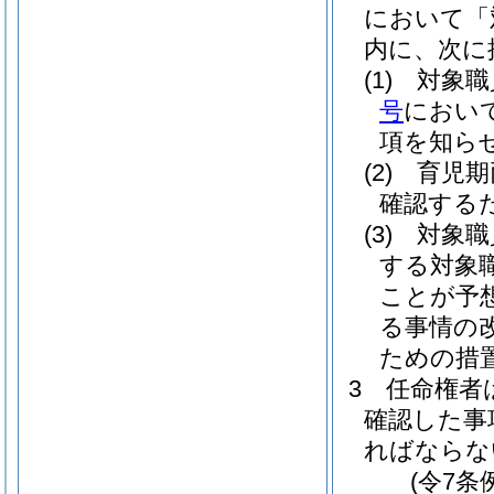
において「
内に、次に
(1)
対象職
号
におい
項を知ら
(2)
育児期
確認する
(3)
対象職
する対象
ことが予
る事情の
ための措
3
任命権者
確認した事
ればならな
(令7条