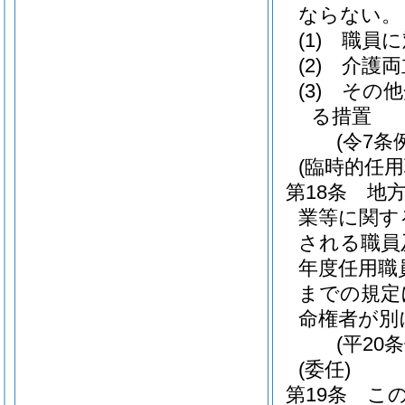
ならない。
(1)
職員に
(2)
介護両
(3)
その他
る措置
(令7条
(臨時的任
第18条
地方
業等に関す
される職員
年度任用職
までの規定
命権者が別
(平20
(委任)
第19条
こ