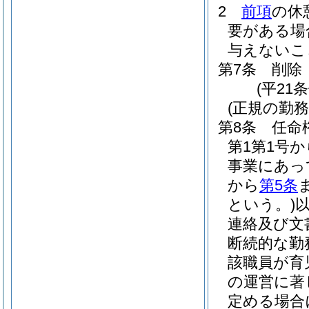
2
前項
の休
要がある場
与えないこ
第7条
削除
(平21条
(正規の勤
第8条
任命
第1第1号
事業にあっ
から
第5条
という。)
連絡及び文
断続的な勤
該職員が育
の運営に著
定める場合