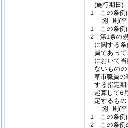
(施行期日)
1
この条例
附
則
(
1
この条例
2
第1条の
に関する条
員であって
において当
ないものの
草市職員の
する指定期
起算して6
定するもの
附
則
(
1
この条例
2
この条例