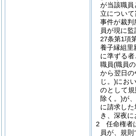
が当該職員
立について
事件が裁判
員が現に監
27条第1
養子縁組里
に準ずる者
職員
(職員
から翌日の
じ。)
にお
のとして規
除く。)
が
に請求した
き、深夜に
2
任命権者
員が、規則