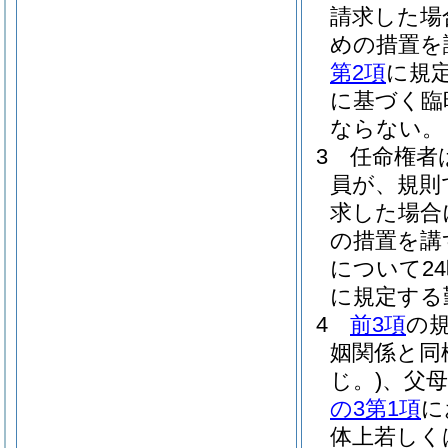
請求した場
めの措置を
第2項
に規
に基づく臨
ならない。
3
任命権者
員が、規則
求した場合
の措置を講
について2
に規定する
4
前3項
の
姻関係と同
じ。)
、父
の3第1項
に
体上若しく