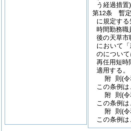
う経過措置)
第12条
暫定
に規定する
時間勤務職
後の天草市
において「
のについて
再任用短時
適用する。
附
則
(
この条例は
附
則
(
この条例は
附
則
(
この条例は