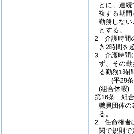
とに、連続
複する期間
勤務しない
とする。
2
介護時間
き2時間を
3
介護時間
ず、その勤
る勤務1時
(平28
(組合休暇)
第16条
組
職員団体の
る。
2
任命権者
関で規則で