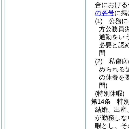
合における
の各号
に掲
(1)
公務に
方公務員
通勤をいう
必要と認
間
(2)
私傷病
められる
の休養を
間)
(特別休暇)
第14条
特
結婚、出産
が勤務しな
暇とし、そ