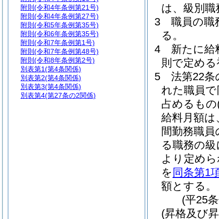
は、級別職
附則
(令和4年条例第21号)
附則
(令和4年条例第27号)
3
職員の職
附則
(令和5年条例第35号)
る。
附則
(令和6年条例第35号)
附則
(令和7年条例第1号)
4
新たに給
附則
(令和7年条例第48号)
附則
(令和8年条例第2号)
則で定める
別表第1
(第4条関係)
5
法第22条
別表第2
(第4条関係)
別表第3
(第4条関係)
れた職員で
別表第4
(第27条の2関係)
占めるもの
給料月額は
間勤務職員
る職務の級
より定めら
を
同条第1
額とする。
(平25
(昇格及び昇