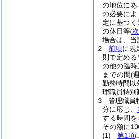
の地位にあ
の必要によ
定に基づく
の休日等
(
次
場合は、当
2
前項
に規
則で定める
の他の臨時
までの間
(
勤務時間以
理職員特別
3
管理職員
分に応じ、
する時間を
その額に10
(1)
第1項