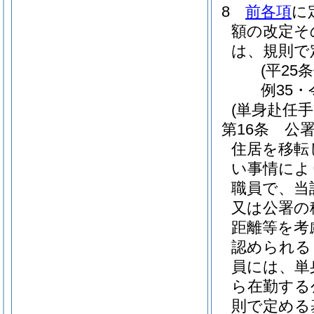
8
前各項
に
額の改定そ
は、規則で
(平25
例35・
(単身赴任手
第16条
公
住居を移転
い事情によ
職員で、当
又は公署の
距離等を考
認められる
員には、単
ら在勤する
則で定める