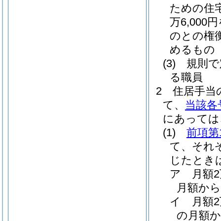
ための住
万6,00
のとの権
めるもの
(3)
規則で
る職員
2
住居手当
て、
当該各
にあっては
(1)
前項第
て、それ
じたとき
ア
月額
月額から
イ
月額
の月額か