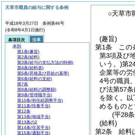
天草市職員の給与に関する条例
○天草市
平成18年3月27日 条例第46号
(令和8年4月1日施行)
(趣旨)
条項目次
沿革
第1条
この
本則
第1条
(趣旨)
第3項及び
第2条
(給料)
第3条
(給与の支払方法の特例)
いう。)
第2
第4条
(給料表)
企業等の労
第5条
(昇格及び昇給の基準)
第6条
(給料の支給)
4号の職員
第7条
び法第57
第8条
(給料の調整額)
第9条
(管理職手当)
を除く。以
第10条
(初任給調整手当)
めるものと
第11条
(扶養手当)
第12条
(平28
第13条
(地域手当)
(給料)
第13条の2
第14条
(住居手当)
第2条
給料
第15条
(通勤手当)