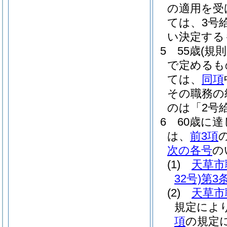
の適用を受
ては、3号給
い決定する
5
55歳
(規
で定めるも
ては、
同項
その職務の
のは「2号
6
60歳に
は、
前3項
次の各号
の
(1)
天草市
32号)
第3
(2)
天草市
規定によ
項
の規定