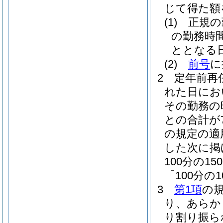
じて得た額
(1)
正規の
の勤務時
ととなる
(2)
前号
に
2
定年前再
れた日にお
その勤務の
との合計が
の規定の適
した次に掲
100分の
「100分の
3
第1項
の
り、あらか
り割り振ら