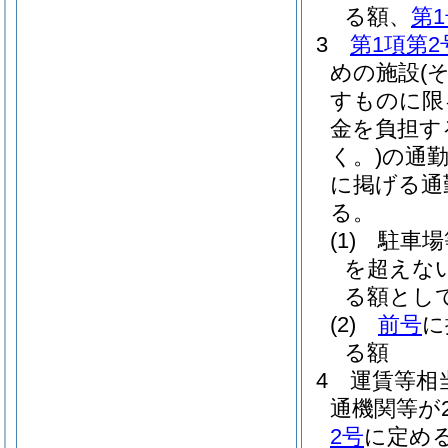
る額、
第
3
第1項第2
めの施設
(
すものに限
金を負担す
く。)
の通
に掲げる通
る。
(1)
駐車場
を超えな
る額とし
(2)
前号
に
る額
4
運賃等相
通機関等が
2号
に定め