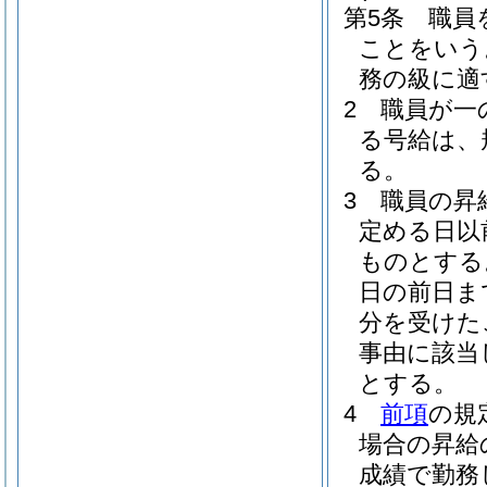
第5条
職員
ことをいう
務の級に適
2
職員が一
る号給は、
る。
3
職員の昇
定める日以
ものとする
日の前日ま
分を受けた
事由に該当
とする。
4
前項
の規
場合の昇給
成績で勤務