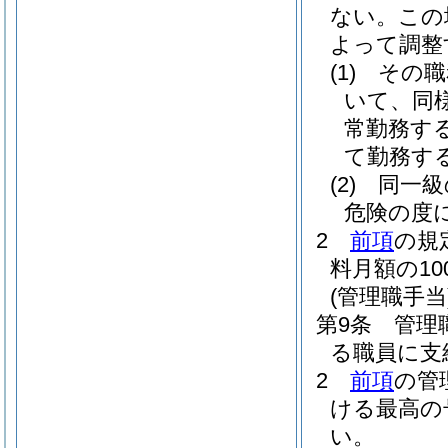
ない。
この
よって調整
(1)
その職
いて、同
常勤務す
て勤務す
(2)
同一級
危険の度
2
前項
の規
料月額の1
(管理職手当
第9条
管理
る職員に支
2
前項
の管
ける最高の
い。