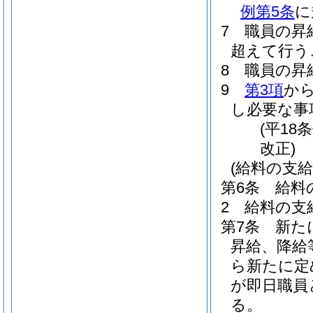
例第5条
に
7
職員の昇
超えて行う
8
職員の昇
9
第3項
か
し必要な事
(平18
改正)
(給料の支給
第6条
給料
2
給料の支
第7条
新た
昇給、降給
ら新たに定
が即日職員
る。