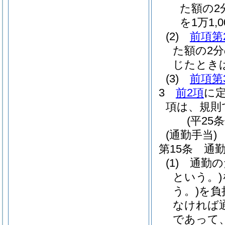
た額の2分
を1万1,
(2)
前項第
た額の2
じたとき
(3)
前項第
3
前2項
に
項は、規則
(平25
(通勤手当)
第15条
通
(1)
通勤の
という。)
う。)
を負
なければ
であって