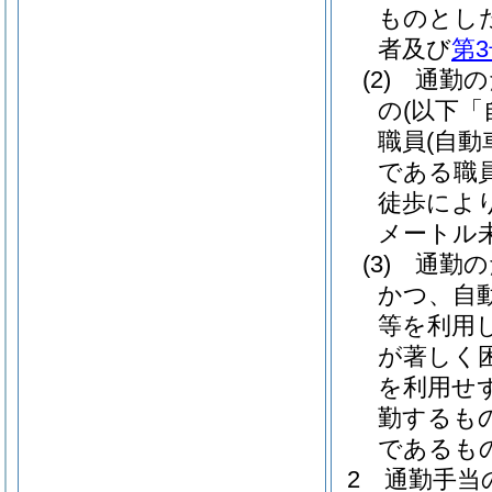
ものとし
者及び
第
(2)
通勤の
の
(以下「
職員
(自
である職
徒歩によ
メートル
(3)
通勤の
かつ、自
等を利用
が著しく
を利用せ
勤するも
であるも
2
通勤手当