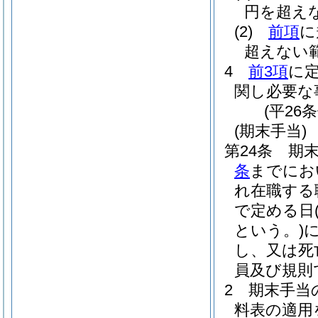
円を超え
(2)
前項
に
超えない
4
前3項
に
関し必要な
(平26
(期末手当)
第24条
期末
条
までにお
れ在職する
で定める日
という。)
し、又は死
員及び規則
2
期末手当の
料表の適用