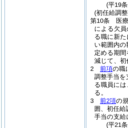
(平19
(初任給調整
第10条
医
による欠員
る職に新た
い範囲内の
定める期間
減じて、初
2
前項
の職
調整手当を
る職員には
る。
3
前2項
の
囲、初任給
手当の支給
(平21