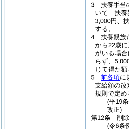
3
扶養手当
いて「扶養
3,000円
する。
4
扶養親族
から22歳
がいる場合
らず、5,
じて得た額
5
前各項
に
支給額の改
規則で定め
(平19
改正)
第12条
削
(令6条例