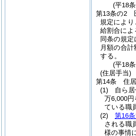
(平18
第13条の2
規定により
給割合によ
同条の規定
月額の合計
する。
(平18
(住居手当)
第14条
住
(1)
自ら居
万6,00
ている職
(2)
第16
される職
様の事情