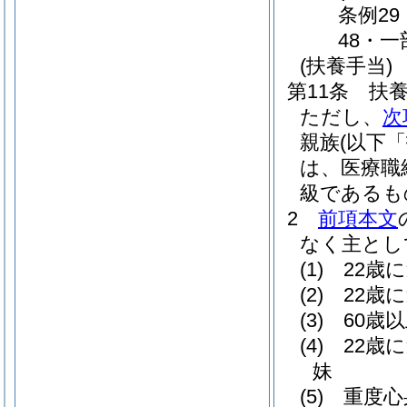
条例29
48・一
(扶養手当)
第11条
扶
ただし、
次
親族
(以下
は、医療職
級であるも
2
前項本文
なく主とし
(1)
22歳
(2)
22歳
(3)
60歳
(4)
22歳
妹
(5)
重度心