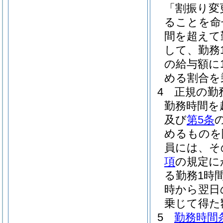
「割振り変
ることを命
間を超えて
して、勤務
の給与額に1
める割合を
4
正規の勤
勤務時間を
及び
第5条
めるものを
員には、そ
項
の規定に
る勤務1時間
時から翌日の
乗じて得た
5
勤務時間