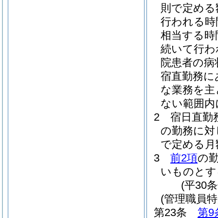
則で定める
行われる時
相当する時
続いて行わ
院患者の病
宿直勤務に
な業務を主と
ない範囲内
2
宿日直勤
の勤務に対
で定める月
3
前2項
の
いものとす
(平30
(管理職員特
第23条
第9