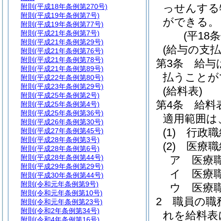
っせんする
附則
(平成18年条例第270号)
附則
(平成19年条例第7号)
ができる。
附則
(平成19年条例第77号)
附則
(平成21年条例第7号)
(平18
附則
(平成21年条例第29号)
(給与の支払
附則
(平成21年条例第76号)
附則
(平成21年条例第78号)
第3条
給与
附則
(平成21年条例第89号)
払うことが
附則
(平成22年条例第80号)
附則
(平成23年条例第29号)
(給料表)
附則
(平成25年条例第2号)
第4条
給料
附則
(平成25年条例第4号)
附則
(平成25年条例第36号)
適用範囲は
附則
(平成26年条例第30号)
(1)
行政職
附則
(平成27年条例第45号)
附則
(平成28年条例第3号)
(2)
医療職
附則
(平成28年条例第6号)
附則
(平成28年条例第44号)
ア
医療
附則
(平成29年条例第29号)
イ
医療
附則
(平成30年条例第44号)
附則
(令和元年条例第9号)
ウ
医療
附則
(令和元年条例第10号)
2
職員の職
附則
(令和元年条例第23号)
附則
(令和2年条例第34号)
れを給料表
附則
(令和4年条例第16号)