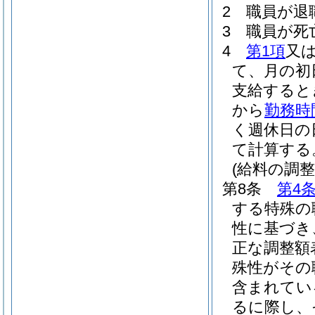
2
職員が退
3
職員が死
4
第1項
又
て、月の初
支給すると
から
勤務時
く週休日の
て計算する
(給料の調整
第8条
第4
する特殊の
性に基づき
正な調整額
殊性がその
含まれてい
るに際し、