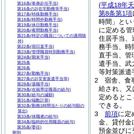
第16条
(単身赴任手当)
(平成18
第16条の2
(在宅勤務等手当)
第8条第1項
第17条
(特殊勤務手当)
第18条
(時間外勤務手当)
時間」とい
第19条
(休日勤務手当)
に定める管
第20条
(夜間勤務手当)
第21条
(特定の職員についての適用除
住居手当、
外)
務手当、時
第22条
(宿日直手当)
第23条
(管理職員特別勤務手当)
直手当、管
第24条
(期末手当)
遣手当、武
第25条
第26条
等対策派遣
第27条
(勤勉手当)
第27条の2
(災害派遣手当等)
2
宿舎、食
第28条
(退職手当)
給され、又
第29条
(在籍専従職員の給与)
第30条
(給与の減額)
定めるとこ
第31条
(端数計算)
できる。
第32条
(勤務1時間当たりの給与額の
算出)
3
前項
に定
第33条
(休職者の給与)
金、貸付金
第34条
(臨時的任用職員の給与)
第35条
(委任)
預金並びに
附則