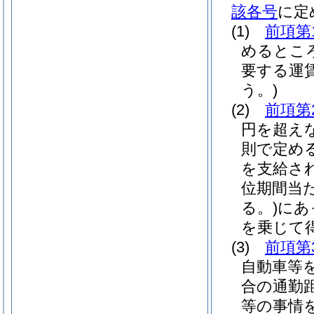
該各号
に定
(1)
前項第
めるとこ
要する運
う。)
(2)
前項第
円を超え
則で定め
を支給さ
位期間当
る。)
にあ
を乗じて
(3)
前項第
自動車等
合の通勤
等の事情