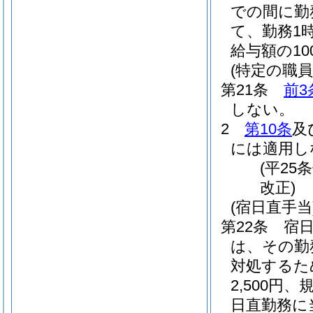
での間に勤
て、勤務1
給与額の1
(特定の職
第21条
前3
しない。
2
第10条
及
には適用し
(平25
改正)
(宿日直手当
第22条
宿
は、その勤務
対処するた
2,500
日直勤務に当