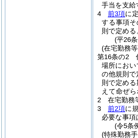
手当を支給
4
前3項
に
する事項そ
則で定める
(平26
(在宅勤務等
第16条の2
場所におい
の他規則で
則で定める
えて命ぜら
2
在宅勤務
3
前2項
に
必要な事項
(令5条
(特殊勤務手