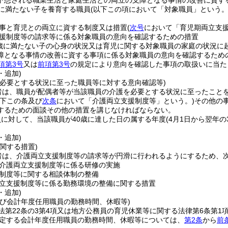
予想される職業生活と家庭生活との両立の支障となる事情の改善に資す
に満たない子を養育する職員
(以下この項において「対象職員」という。
事と育児との両立に資する制度又は措置
(
次号
において「育児期両立支援
援制度等の請求等に係る対象職員の意向を確認するための措置
歳に満たない子の心身の状況又は育児に関する対象職員の家庭の状況に
障となる事情の改善に資する事項に係る対象職員の意向を確認するため
項第3号
又は
前項第3号
の規定により意向を確認した事項の取扱いに当た
・追加)
を必要とする状況に至った職員等に対する意向確認等)
者は、職員が配偶者等が当該職員の介護を必要とする状況に至ったこと
以下この条及び
次条
において「介護両立支援制度等」という。)
その他の
するための面談その他の措置を講じなければならない。
に対して、当該職員が40歳に達した日の属する年度
(4月1日から翌年の
・追加)
関する措置)
者は、介護両立支援制度等の請求等が円滑に行われるようにするため、
介護両立支援制度等に係る研修の実施
制度等に関する相談体制の整備
立支援制度等に係る勤務環境の整備に関する措置
・追加)
及び会計年度任用職員の勤務時間、休暇等)
法第22条の3第4項又は地方公務員の育児休業等に関する法律第6条第
に規定する会計年度任用職員の勤務時間、休暇等については、
第2条
から
前