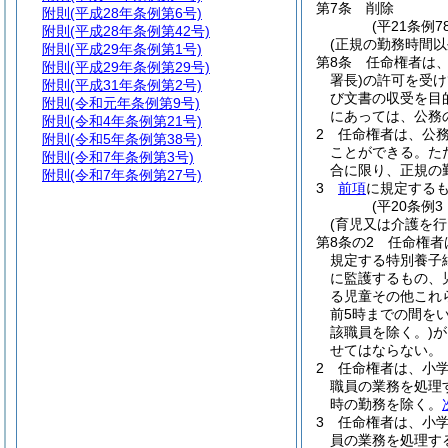
第7条
削除
附則
(平成28年条例第6号)
(平21条例78
附則
(平成28年条例第42号)
(正規の勤務時間以
附則
(平成29年条例第1号)
第8条
任命権者は
附則
(平成29年条例第29号)
署長)
の許可を受け
附則
(平成31年条例第2号)
び文書の収受を目
附則
(令和元年条例第9号)
にあっては、公務
附則
(令和4年条例第21号)
2
任命権者は、公
附則
(令和5年条例第38号)
ことができる。
た
附則
(令和7年条例第3号)
合に限り、正規の
附則
(令和7年条例第27号)
3
前項
に規定する
(平20条例
(育児又は介護を
第8条の2
任命権者
規定する特別養子
に監護するもの、
る児童その他これ
前5時までの間を
該職員を除く。)
が
せてはならない。
2
任命権者は、小
職員の業務を処理
時の勤務を除く。
3
任命権者は、小
員の業務を処理す