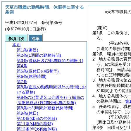
天草市職員の勤務時間、休暇等に関する
条例
○天草市職員
平成18年3月27日 条例第35号
(趣旨)
(令和7年10月1日施行)
第1条
この条例は
る。
条項目次
沿革
(平28条例
本則
(1週間の勤務時間)
第1条
(趣旨)
第2条
職員の勤務時
第2条
(1週間の勤務時間)
2
地方公務員の育
第3条
(週休日及び勤務時間の割振り)
う。)
の承認を受け
第4条
務時間は、当該承
第5条
(週休日の振替等)
なった短時間勤務
第6条
(休憩時間)
3
地方公務員法第2
第7条
前再任用短時間勤
第8条
(正規の勤務時間以外の時間にお
31時間までの範
ける勤務)
4
地方公共団体の
第8条の2
(育児又は介護を行う職員の
の勤務時間は、
第
深夜勤務及び時間外勤務の制限)
5
任命権者は、職
第8条の3
(時間外勤務代休時間)
の承認を得て、別
第9条
(休日)
(平20条例
第10条
(休日の代休日)
(週休日及び勤務時
第11条
(休暇の種類)
第3条
日曜日及び
第12条
(年次有給休暇)