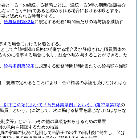
必要とする一の継続する状態ごとに、連続する3年の期間
(当該要介
しないことが相当であると認められる場合における休暇とする。
必要と認められる時間とする。
、
給与条例第32条
に規定する勤務1時間当たりの給与額を減額す
事する場合における休暇とする。
員として当該機関の業務に従事する場合及び登録された職員団体の
るものに従事する場合に限り、組合休暇を与えることができる。
た
、
給与条例第32条
に規定する勤務時間1時間当たりの給与額を減額
は、規則で定めるところにより、任命権者の承認を受けなければな
6号。以下この項において「育児休業条例」という。)
第27条第1項
の
職員」という。)
に対して、次に掲げる措置を講じなければならな
制度等」という。)
その他の事項を知らせるための措置
員の意向を確認するための措置
員の家庭の状況に起因して当該子の出生の日以後に発生し、又は