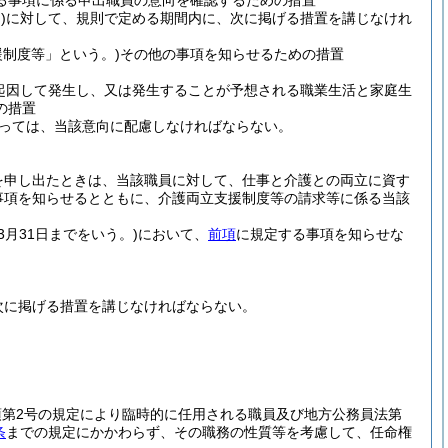
る事項に係る申出職員の意向を確認するための措置
)
に対して、規則で定める期間内に、次に掲げる措置を講じなけれ
制度等」という。)
その他の事項を知らせるための措置
起因して発生し、又は発生することが予想される職業生活と家庭生
の措置
っては、当該意向に配慮しなければならない。
を申し出たときは、当該職員に対して、仕事と介護との両立に資す
事項を知らせるとともに、介護両立支援制度等の請求等に係る当該
3月31日までをいう。)
において、
前項
に規定する事項を知らせな
次に掲げる措置を講じなければならない。
1項第2号の規定により臨時的に任用される職員及び地方公務員法第
条
までの規定にかかわらず、その職務の性質等を考慮して、任命権