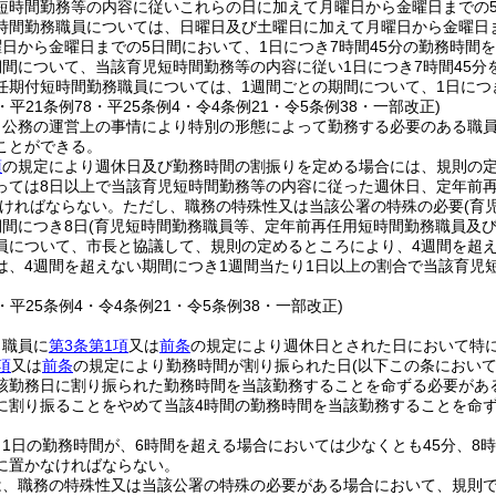
短時間勤務等の内容に従いこれらの日に加えて月曜日から金曜日までの
時間勤務職員については、日曜日及び土曜日に加えて月曜日から金曜日
日から金曜日までの5日間において、1日につき7時間45分の勤務時間
期間について、当該育児短時間勤務等の内容に従い1日につき7時間45
任期付短時間勤務職員については、1週間ごとの期間について、1日につ
3・平21条例78・平25条例4・令4条例21・令5条例38・一部改正)
、公務の運営上の事情により特別の形態によって勤務する必要のある職
ことができる。
項
の規定により週休日及び勤務時間の割振りを定める場合には、規則の定
っては8日以上で当該育児短時間勤務等の内容に従った週休日、定年前
ければならない。
ただし、職務の特殊性又は当該公署の特殊の必要
(育
期間につき8日
(育児短時間勤務職員等、定年前再任用短時間勤務職員及び
員について、市長と協議して、規則の定めるところにより、4週間を超え
は、4週間を超えない期間につき1週間当たり1日以上の割合で当該育児
3・平25条例4・令4条例21・令5条例38・一部改正)
、職員に
第3条第1項
又は
前条
の規定により週休日とされた日において特
項
又は
前条
の規定により勤務時間が割り振られた日
(以下この条におい
該勤務日に割り振られた勤務時間を当該勤務することを命ずる必要があ
に割り振ることをやめて当該4時間の勤務時間を当該勤務することを命
1日の勤務時間が、6時間を超える場合においては少なくとも45分、8
に置かなければならない。
は、職務の特殊性又は当該公署の特殊の必要がある場合において、規則