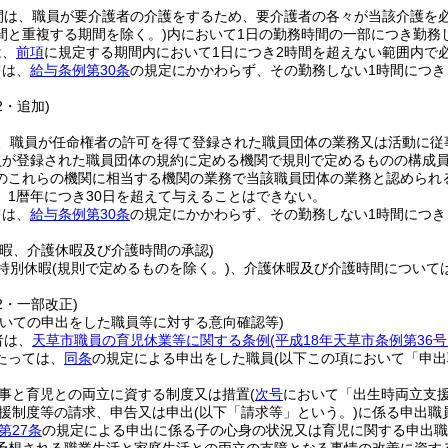
間は、職員が要介護者の介護をするため、要介護者の各々が当該介護を
間と重複する期間を除く。)
内において1日の勤務時間の一部につき勤務
は、
前項
に規定する期間内において1日につき2時間を超えない範囲内で
ては、
給与条例第30条
の規定にかかわらず、その勤務しない1時間につき
2・追加)
、職員が任命権者の許可を得て登録された職員団体の業務又は活動に従
員が登録された職員団体の規約に定める機関で規則で定めるものの構成
のこれらの機関に相当する機関の業務で当該職員団体の業務と認められ
、1暦年につき30日を超えて与えることはできない。
ては、
給与条例第30条
の規定にかかわらず、その勤務しない1時間につき
休暇、介護休暇及び介護時間の承認)
特別休暇
(規則で定めるものを除く。)
、介護休暇及び介護時間について
42・一部改正)
ついての申出をした職員等に対する意向確認等)
者は、
天草市職員の育児休業等に関する条例
(平成18年天草市条例第3
たっては、
同条
の規定による申出をした職員
(以下この項において「申出
事と育児との両立に資する制度又は措置
(
次号
において「出生時両立支援
援制度等の請求、申告又は申出
(以下「請求等」という。)
に係る申出職
第27条
の規定による申出に係る子の心身の状況又は育児に関する申出職