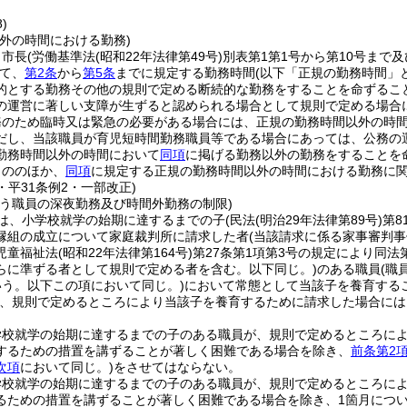
)
外の時間における勤務)
、市長
(労働基準法
(昭和22年法律第49号)
別表第1第1号から第10号まで
て、
第2条
から
第5条
までに規定する勤務時間
(以下「正規の勤務時間」
的とする勤務その他の規則で定める断続的な勤務をすることを命ずるこ
の運営に著しい支障が生ずると認められる場合として規則で定める場合
務のため臨時又は緊急の必要がある場合には、正規の勤務時間以外の時
だし、当該職員が育児短時間勤務職員等である場合にあっては、公務の
勤務時間以外の時間において
同項
に掲げる勤務以外の勤務をすることを
もののほか、
同項
に規定する正規の勤務時間以外の時間における勤務に
3・平31条例2・一部改正)
行う職員の深夜勤務及び時間外勤務の制限)
は、小学校就学の始期に達するまでの子
(民法
(明治29年法律第89号)
第8
縁組の成立について家庭裁判所に請求した者
(当該請求に係る家事審判
児童福祉法
(昭和22年法律第164号)
第27条第1項第3号の規定により同
らに準ずる者として規則で定める者を含む。以下同じ。)
のある職員
(職
いう。以下この項において同じ。)
において常態として当該子を養育する
、規則で定めるところにより当該子を養育するために請求した場合には
学校就学の始期に達するまでの子のある職員が、規則で定めるところに
するための措置を講ずることが著しく困難である場合を除き、
前条第2
次項
において同じ。)
をさせてはならない。
学校就学の始期に達するまでの子のある職員が、規則で定めるところに
るための措置を講ずることが著しく困難である場合を除き、1箇月について