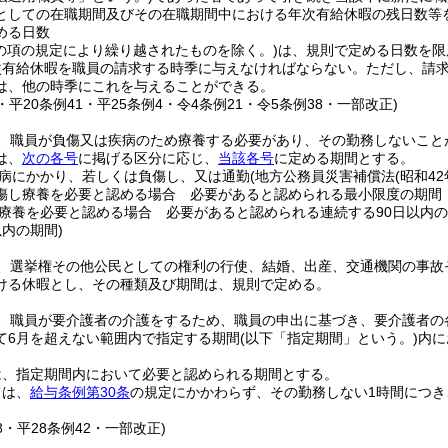
としての在職期間及びその在職期間中における年次有給休暇の残日数等を
める日数
この項の規定により繰り越されたものを除く。)
は、規則で定める日数を限
次有給休暇を職員の請求する時季に与えなければならない。
ただし、請
は、他の時季にこれを与えることができる。
3・平20条例41・平25条例4・令4条例21・令5条例38・一部改正)
、職員が負傷又は疾病のため療養する必要があり、その勤務しないこと
は、
次の各号
に掲げる区分に応じ、
当該各号
に定める期間とする。
病にかかり、若しくは負傷し、又は通勤
(地方公務員災害補償法
(昭和42
傷し療養を必要と認める場合 必要があると認められる最小限度の期間
療養を必要と認める場合 必要があると認められる連続する90日以内
内の期間)
、選挙権その他公民としての権利の行使、結婚、出産、交通機関の事故
ける休暇とし、その種類及び期間は、規則で定める。
、職員が要介護者の介護をするため、職員の申出に基づき、要介護者の
て6月を超えない範囲内で指定する期間
(以下「指定期間」という。)
内に
は、指定期間内において必要と認められる期間とする。
ては、
給与条例第30条
の規定にかかわらず、その勤務しない1時間につき
78・平28条例42・一部改正)