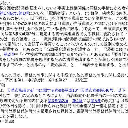
らない。
要介護者
(配偶者
(届出をしないが事実上婚姻関係と同様の事情にある者
第17条の3第1項
において「配偶者等」という。)
で負傷、疾病又は身体
あるものをいう。以下同じ。)
を介護する職員について準用する。
この場
9号)
第817条の2第1項の規定により職員が当該職員との間における同
審判事件が裁判所に係属している場合に限る。)
であって、当該職員が現
り同法第6条の4第2号に規定する養子縁組里親である職員に委託されて
のは「要介護者」と、「職員
(職員の配偶者で当該子の親であるものが
いて常態として当該子を養育することができるものとして規則で定める
を養育する」とあるのは「当該要介護者を介護する」と、「深夜におけ
、
第2項
中「小学校就学の始期に達するまでの子」とあるのは「要介護
求をした職員の業務を処理するための措置を講ずることが著しく困難で
するまでの子」とあるのは「要介護者」と、「当該子を養育する」とあ
るもののほか、勤務の制限に関する手続その他の勤務の制限に関し必要
34・平29条例1・令7条例3・令7条例27・一部改正)
間)
は、
天草市職員の給与に関する条例
(平成18年天草市条例第46号。以下
対して、規則の定めるところにより、当該時間外勤務手当の一部の支給
規則で定める期間内にある
第3条第2項
、
第4条
又は
第5条
の規定により
び代休日を除く。)
に割り振られた勤務時間の全部又は一部を指定するこ
り時間外勤務代休時間を指定された職員は、当該時間外勤務代休時間に
ことを要しない。
8・追加)