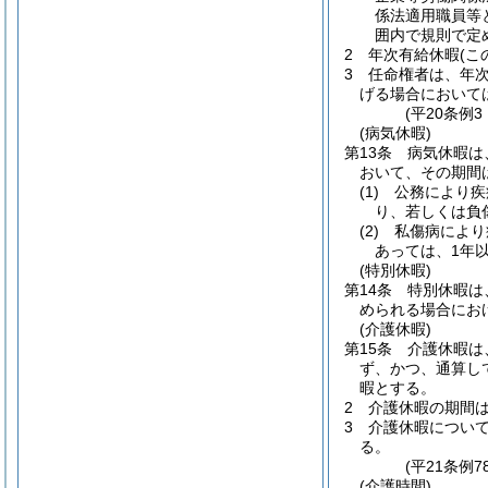
係法適用職員等
囲内で規則で定
2
年次有給休暇
(
3
任命権者は、年
げる場合において
(平20条例
(病気休暇)
第13条
病気休暇は
おいて、その期間
(1)
公務により疾
り、若しくは負
(2)
私傷病により
あっては、1年以
(特別休暇)
第14条
特別休暇は
められる場合にお
(介護休暇)
第15条
介護休暇は
ず、かつ、通算し
暇とする。
2
介護休暇の期間
3
介護休暇につい
る。
(平21条例
(介護時間)