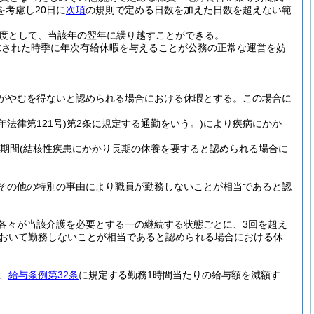
考慮し20日に
次項
の規則で定める日数を加えた日数を超えない範
度として、当該年の翌年に繰り越すことができる。
求された時季に年次有給休暇を与えることが公務の正常な運営を妨
がやむを得ないと認められる場合における休暇とする。
この場合に
年法律第121号)
第2条に規定する通勤をいう。)
により疾病にかか
の期間
(結核性疾患にかかり長期の休養を要すると認められる場合に
その他の特別の事由により職員が勤務しないことが相当であると認
各々が当該介護を必要とする一の継続する状態ごとに、3回を超え
おいて勤務しないことが相当であると認められる場合における休
、
給与条例第32条
に規定する勤務1時間当たりの給与額を減額す