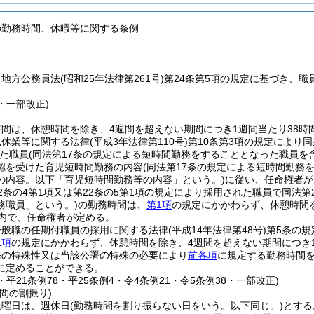
の勤務時間、休暇等に関する条例
、地方公務員法
(昭和25年法律第261号)
第24条第5項の規定に基づき、
6・一部改正)
間は、休憩時間を除き、4週間を超えない期間につき1週間当たり38時間
児休業等に関する法律
(平成3年法律第110号)
第10条第3項の規定により
た職員
(同法第17条の規定による短時間勤務をすることとなった職員を
認を受けた育児短時間勤務の内容
(同法第17条の規定による短時間勤
の内容。以下「育児短時間勤務等の内容」という。)
に従い、任命権者が
2条の4第1項又は第22条の5第1項の規定により採用された職員で同法第
務職員」という。)
の勤務時間は、
第1項
の規定にかかわらず、休憩時間を
囲内で、任命権者が定める。
一般職の任期付職員の採用に関する法律
(平成14年法律第48号)
第5条の
1項
の規定にかかわらず、休憩時間を除き、4週間を超えない期間につき
務の特殊性又は当該公署の特殊の必要により
前各項
に規定する勤務時間
に定めることができる。
3・平21条例78・平25条例4・令4条例21・令5条例38・一部改正)
間の割振り)
土曜日は、週休日
(勤務時間を割り振らない日をいう。以下同じ。)
とする