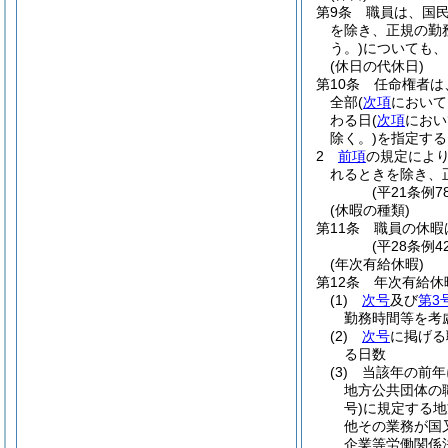
第9条
職員は、国
を除き、正規の勤
う。)
についても、
(休日の代休日)
第10条
任命権者は
全部
(
次項
において
わる日
(
次項
におい
除く。)
を指定する
2
前項
の規定によ
れるときを除き、
(平21条例
(休暇の種類)
第11条
職員の休暇
(平28条例
(年次有給休暇)
第12条
年次有給休
(1)
次号
及び
第3
勤務時間等を考
(2)
次号
に掲げる
る日数
(3)
当該年の前年
地方公共団体の
号)
に規定する地
他その業務が国
企業等労働関係