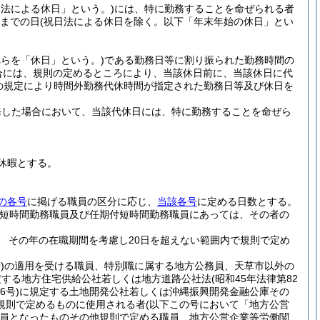
日法による休日」という。)
には、特に勤務することを命ぜられる者
日までの日
(祝日法による休日を除く。以下「年末年始の休日」とい
れらを「休日」という。)
である勤務日等に割り振られた勤務時間の
合には、規則の定めるところにより、当該休日前に、当該休日に代
の規定により時間外勤務代休時間が指定された勤務日等及び休日を
務した場合において、当該代休日には、特に勤務することを命ぜら
休暇とする。
の各号
に掲げる職員の区分に応じ、
当該各号
に定める日数とする。
用短時間勤務職員及び任期付短時間勤務職員にあっては、その者の
 その年の在職期間を考慮し20日を超えない範囲内で規則で定め
)
の適用を受ける職員、特別職に属する地方公務員、天草市以外の
定する地方住宅供給公社若しくは地方道路公社法
(昭和45年法律第82
6号)
に規定する土地開発公社若しくは沖縄振興開発金融公庫その
規則で定めるものに使用される者
(以下この号において「地方公営
員となったものその他規則で定める職員 地方公営企業等労働関