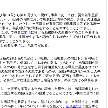
及び第13号から第15号までに掲げる事業にあっては、労働基準監督
という。)
以外の時間において職員に設備等の保全、外部との連絡及
とができる。
ただし、当該職員が育児短時間勤務職員等である場合
に限り、当該断続的な勤務をすることを命ずることができる。
間において職員に
前項
に掲げる勤務以外の勤務をすることを命ずる
運営に著しい支障が生ずると認められる場合として規則で定める場
命ずることができる。
関し必要な事項は、規則で定める。
17条の2第1項の規定により職員が当該職員との間における同項に
事件が裁判所に係属している場合に限る。)
であって、当該職員が現
法第6条の4第2号に規定する養子縁組里親である職員に委託されてい
員の配偶者で当該子の親であるものが、深夜
(午後10時から翌日の午
ことができるものとして規則で定める者に該当する場合における当
、公務の正常な運営を妨げる場合を除き、深夜における勤務をさ
より、当該子を養育するために請求した場合には、当該請求をした
項
に規定する勤務
(災害その他避けることのできない事由に基づく臨
より当該子を養育するために請求した場合には、当該請求をした職
24時間、1年について150時間を超えて、
前条第2項
に規定する