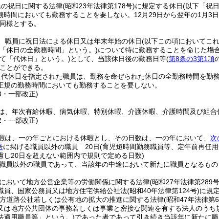
民の祝日に関する法律
(昭和23年法律第178号)
に規定する休日
(以下「祝
務時間においても勤務することを要しない。
12月29日から翌年の1月3
同様とする。
、職員に祝日法による休日又は年末年始の休日
(以下この項においてこ
「休日の全勤務時間」という。)
について特に勤務することを命じた場
て「代休日」という。)
として、当該休日後の勤務日等
(
第8条の3第1項
ことができる。
り代休日を指定された職員は、勤務を命ぜられた休日の全勤務時間を勤
正規の勤務時間においても勤務することを要しない。
78・一部改正)
は、年次有給休暇、病気休暇、特別休暇、介護休暇、介護時間及び組合
42・一部改正)
暇は、一の年ごとにおける休暇とし、その日数は、一の年において、
次
号
に掲げる職員以外の職員 20日
(育児短時間勤務職員等、定年前再任
慮し20日を超えない範囲内で規則で定める日数)
職員以外の職員であって、当該年の中途において新たに職員となるもの
において地方公営企業等の労働関係に関する法律
(昭和27年法律第289号
職員、国家公務員又は地方住宅供給公社法
(昭和40年法律第124号)
に規
方道路公社若しくは公有地の拡大の推進に関する法律
(昭和47年法律第6
又は地方公共団体の事務若しくは事業と密接な関連を有する法人のうち
法適用職員等」という。)
であった者であって引き続き当該年に新たに職