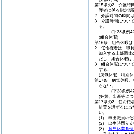
第15条の2
介護時
護者に係る指定期
2
介護時間の時間
3
介護時間につい
る。
(平28条例4
(組合休暇)
第16条
組合休暇は
2
任命権者は、職
加入する上部団体
だし、組合休暇は
3
組合休暇につい
する。
(病気休暇、特別
第17条
病気休暇、
らない。
(平28条例
(妊娠、出産等に
第17条の2
任命権
措置を講ずるに当
い。
(1)
申出職員の仕
(2)
出生時両立支
(3)
育児休業条例