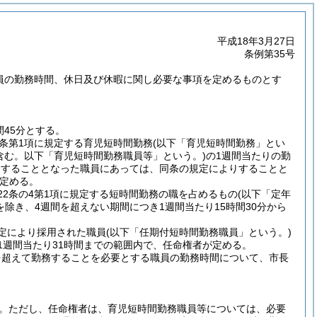
平成18年3月27日
条例第35号
職員の勤務時間、休日及び休暇に関し必要な事項を定めるものとす
45分とする。
同条第1項に規定する育児短時間勤務
(以下「育児短時間勤務」とい
含む。以下「育児短時間勤務職員等」という。)
の1週間当たりの勤
務をすることとなった職員にあっては、同条の規定によりすることと
定める。
22条の4第1項に規定する短時間勤務の職を占めるもの
(以下「定年
除き、4週間を超えない期間につき1週間当たり15時間30分から
規定により採用された職員
(以下「任期付短時間勤務職員」という。)
1週間当たり31時間までの範囲内で、任命権者が定める。
を超えて勤務することを必要とする職員の勤務時間について、市長
。
ただし、任命権者は、育児短時間勤務職員等については、必要