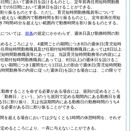
5日間において週休日を設けるものとし、定年前再任用短時間勤務
までの5日間において週休日を設けることができる。
を割り振るものとする。
ただし、育児短時間勤務職員等について
分を超えない範囲内で勤務時間を割り振るものとし、定年前再任用短
き7時間45分を超えない範囲内で勤務時間を割り振るものとする。
員については、
前条
の規定にかかわらず、週休日及び勤務時間の割
めるところにより、4週間ごとの期間につき8日の週休日
(育児短時
再任用短時間勤務職員及び任期付短時間勤務職員にあっては8日以上
児短時間勤務職員等にあっては、当該育児短時間勤務等の内容)
によ
任期付短時間勤務職員にあっては、8日以上)
の週休日を設けるこ
ない期間につき1週間当たり1日以上の割合で週休日
(育児短時間勤
短時間勤務等の内容に従った週休日)
を設ける場合には、この限りで
に勤務することを命ずる必要がある場合には、規則の定めるところ
て「勤務日」という。)
のうち規則で定める期間内にある勤務日を週
る日に割り振り、又は当該期間内にある勤務日の勤務時間のうち4
ずる必要がある日に割り振ることができる。
時間を超える場合においては少なくとも1時間の休憩時間を、それぞ
で定めるところにより、一斉に与えないことができる。