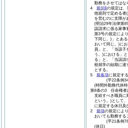
勤務をさせてはな
4
前3項
の規定は、
他規則で定める者
(
を営むのに支障が
(明治29年法律第8
該請求に係る家事
第3号の規定によ
下同じ。)
」とある
おいて同じ。)
にお
員」と、「当該子
う。)
における」と
る」と、「当該請
校就学の始期に達
とする。
5
前各項
に規定す
(平22条例
(時間外勤務代休時
第8条の3
任命権者
支給すべき職員に
という。)
として、
に規定する休日及
2
前項
の規定によ
おいても勤務する
(平21条例7
(休日)