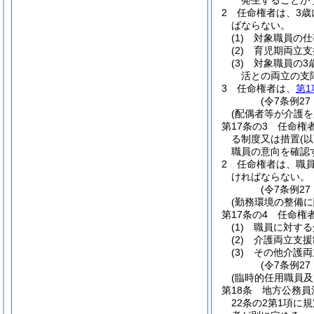
発生することが
2
任命権者は、3歳
ばならない。
(1)
対象職員の仕
(2)
育児期両立支
(3)
対象職員の3
活との両立の支
3
任命権者は、
第1
(令7条例27
(配偶者等が介護
第17条の3
任命権
る制度又は措置
(
職員の意向を確認
2
任命権者は、職員
ければならない。
(令7条例27
(勤務環境の整備に
第17条の4
任命権
(1)
職員に対する
(2)
介護両立支援
(3)
その他介護両
(令7条例27
(臨時的任用職員
第18条
地方公務員
22条の2第1項