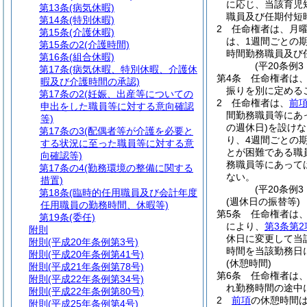
に応じ、当該育児
第13条
(病気休暇)
職員及び任期付短
第14条
(特別休暇)
2
任命権者は、月曜
第15条
(介護休暇)
は、1週間ごとの
第15条の2
(介護時間)
時間勤務職員及び
第16条
(組合休暇)
(平20条例
第17条
(病気休暇、特別休暇、介護休
第4条
任命権者は
暇及び介護時間の承認)
振りを別に定める
第17条の2
(妊娠、出産等についての
2
任命権者は、
前
申出をした職員等に対する意向確認
間勤務職員等にあ
等)
の週休日)
を設けな
第17条の3
(配偶者等が介護を必要と
り、4週間ごとの
する状況に至った職員等に対する意
とが困難である職
向確認等)
務職員等にあって
第17条の4
(勤務環境の整備に関する
ない。
措置)
(平20条例
第18条
(臨時的任用職員及び会計年度
(週休日の振替等)
任用職員の勤務時間、休暇等)
第5条
任命権者は
第19条
(委任)
により、
第3条第2
附則
休日に変更して当
附則
(平成20年条例第3号)
時間を当該勤務日
附則
(平成20年条例第41号)
(休憩時間)
附則
(平成21年条例第78号)
第6条
任命権者は、
附則
(平成22年条例第34号)
れ勤務時間の途中
附則
(平成22年条例第80号)
2
前項
の休憩時間
附則
(平成25年条例第4号)