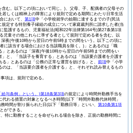
を含む。以下この項において同じ。)
、父母、子、配偶者の父母その
上若しくは精神上の障害により規則で定める期間にわたり日常生活
合において、
第1項
中「小学校就学の始期に達するまでの子
(民法
項に規定する特別養子縁組の成立について家庭裁判所に請求した者
(当
に監護するもの、児童福祉法
(昭和22年法律第164号)
第27条第1項
いる児童その他これらに準ずる者として規則で定める者を含む。以
、深夜
(午後10時から翌日の午前5時までの間をいう。以下この項に
者に該当する場合における当該職員を除く。)
」とあるのは「職
る」とあるのは「深夜
(午後10時から翌日の午前5時までの間をい
者」と、「当該子を養育する」とあるのは「当該要介護者を介護す
ある」とあるのは「公務の正常な運営を妨げる」と、
前項
中「小学
るのは、「当該要介護者を介護する」と、それぞれ読み替えるもの
な事項は、規則で定める。
「給与条例」という。)
第18条第3項
の規定により時間外勤務手当を
に代わる措置の対象となるべき時間
(以下「時間外勤務代休時間」
勤務時間が割り振られた日
(以下「勤務日等」といい、
第10条第1項
とができる。
は、特に勤務することを命ぜられる場合を除き、正規の勤務時間に