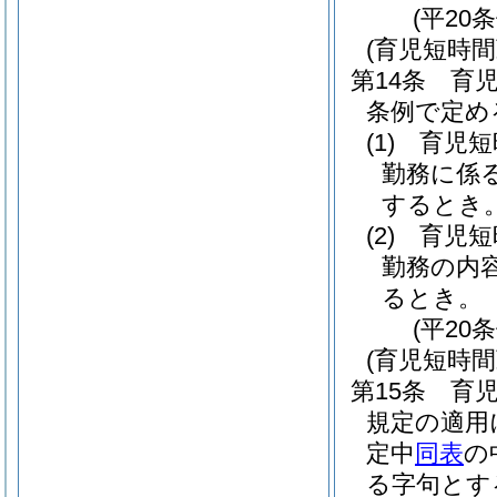
(平20
(育児短時
第14条
育児
条例で定め
(1)
育児短
勤務に係
するとき
(2)
育児短
勤務の内
るとき。
(平20
(育児短時
第15条
育
規定の適用
定中
同表
の
る字句とす