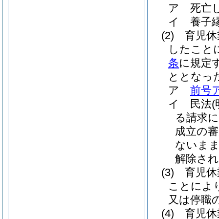
ア
死亡
イ
養子
(2)
育児休
したこと
条
に規定
ととなっ
ア
前号
イ
民法
る請求に
成立の審
ないまま
解除され
(3)
育児休
ことによ
又は停職
(4)
育児休