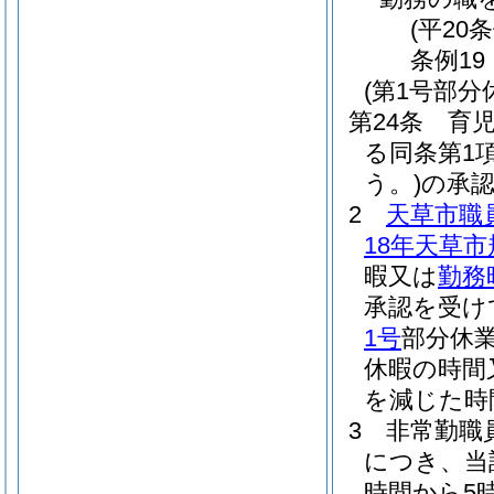
(平20
条例19
(第1号部分
第24条
育児
る同条第1
う。)
の承認
2
天草市職
18年天草市
暇又は
勤務
承認を受け
1号
部分休
休暇の時間
を減じた時
3
非常勤職
につき、当
時間から5