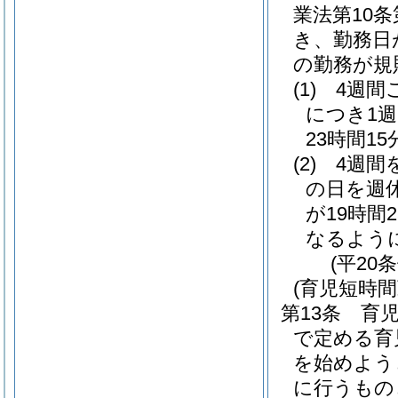
業法第10
き、勤務日
の勤務が規
(1)
4週間
につき1週
23時間1
(2)
4週間
の日を週
が19時間
なるよう
(平20
(育児短時
第13条
育
で定める育
を始めよう
に行うもの