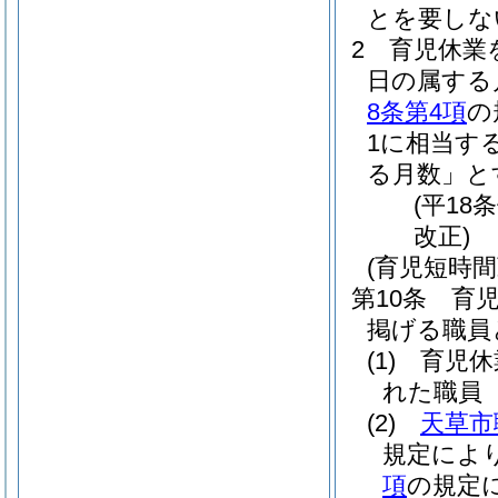
とを要しな
2
育児休業
日の属する
8条第4項
の
1に相当す
る月数」と
(平18
改正)
(育児短時
第10条
育
掲げる職員
(1)
育児休
れた職員
(2)
天草市
規定によ
項
の規定