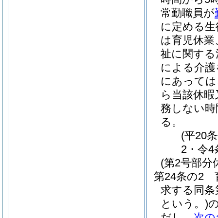
常勤職員が
に定める生
は育児休業
祉に関する
による介護
にあっては
ら当該休暇
務しない時
る。
(平20
2・令4
(第2号部分
第24条の2
求する同条
という。)
だし、
次の