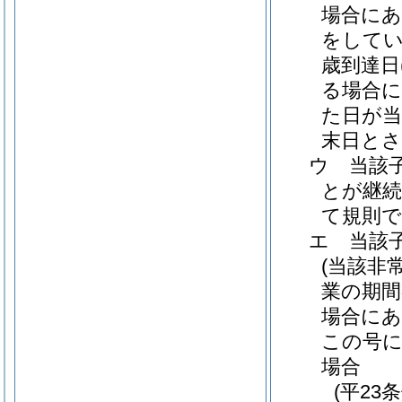
場合にあ
をしてい
歳到達日
る場合に
た日が当
末日とさ
ウ
当該
とが継
て規則で
エ
当該
(当該非
業の期間
場合にあ
この号
場合
(平23