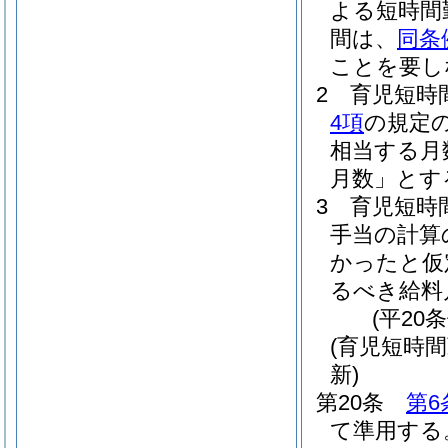
よる短時間
間は、
同条
ことを要し
2
育児短時
4項
の規定
相当する月
月数」とす
3
育児短時
手当の計算
かったと仮
るべき給料
(平20
(育児短時
新)
第20条
第6
て準用する