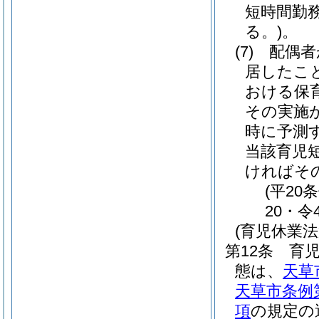
短時間勤
る。)
。
(7)
配偶者
居したこ
おける保
その実施
時に予測
当該育児
ければそ
(平20
20・令
(育児休業
第12条
育児
態は、
天草
天草市条例
項
の規定の