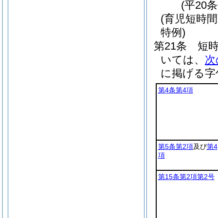
(平20
(育児短時
特例)
第21条
短
いては、
次
に掲げる字
第4条第4項
第5条第2項
及び
第4
項
第15条第2項第2号