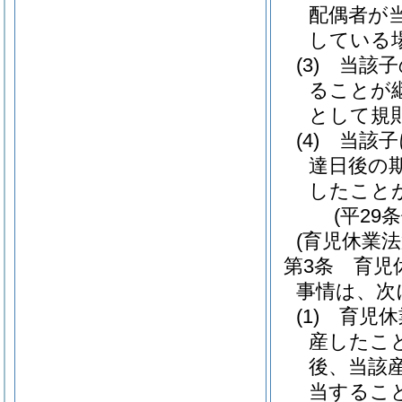
配偶者が
している
(3)
当該子
ることが
として規
(4)
当該子
達日後の
したこと
(平29
(育児休業
第3条
育児
事情は、次
(1)
育児休
産したこ
後、当該
当するこ