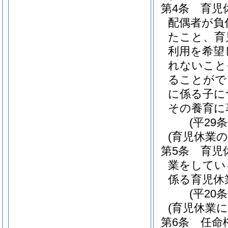
第4条
育児
配偶者が負
たこと、育
利用を希望
れないこと
ることがで
に係る子に
その養育に
(平29
(育児休業
第5条
育児
業をしてい
係る育児休
(平20
(育児休業
第6条
任命