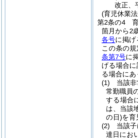
改正、平
(育児休業
第2条の4
箇月から2
各号
に掲げ
この条の規
条第7号
に
げる場合に
る場合にあ
(1)
当該非
常勤職員
する場合
は、当該
の日)
を育
(2)
当該子
達日にお