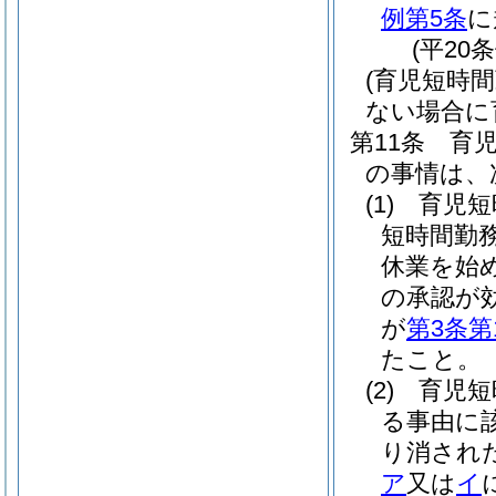
例第5条
に
(平20
(育児短時
ない場合に
第11条
育
の事情は、
(1)
育児短
短時間勤
休業を始
の承認が
が
第3条第
たこと。
(2)
育児短
る事由に
り消され
ア
又は
イ