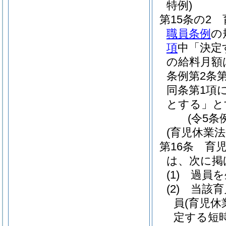
特例)
第15条の2
職員条例
の
項
中「決定
の給料月額
条例第2条
同条第1項
とする」と
(令5条
(育児休業
第16条
育
は、次に掲
(1)
過員を
(2)
当該育
員
(育児
定する短