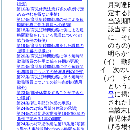
月到達
特例)
第16条
(育児休業法第17条の条例で定
定する
めるやむを得ない事情)
第17条
(育児短時間勤務の例による短
当該期
時間勤務に係る職員への通知)
該当す
第18条
(育児短時間勤務の例による短
時間勤務をしている職員についての
に、そ
給与条例の特例)
のもの
第19条
(育児短時間勤務をした職員の
退職手当の取扱い)
明らか
第20条
(育児短時間勤務に伴う短時間
(イ)
勤
勤務職員の任用に係る任期の更新)
第21条
(育児短時間勤務に伴う短時間
イ
次の
勤務職員についての給与条例の特例)
(ア)
そ
第22条
(育児短時間勤務に伴う短時間
勤務職員についての給与条例の適用
という
除外)
第23条
(部分休業をすることができな
号
に掲
い職員)
された
第24条
(第1号部分休業の承認)
第24条の2
(第2号部分休業の承認)
当該末
第24条の3
(育児休業法第19条第2項の
育児休
条例で定める1年の期間)
第24条の4
(育児休業法第19条第2項第
げる場
2号の人事院規則で定める時間を基準