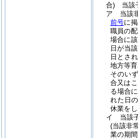
合)
当該子
ア
当該
前号
に掲
職員の配
場合に該
日が当該
日とさ
地方等育
そのいず
合又はこ
る場合に
れた日の
休業を
イ
当該
(当該非
業の期間