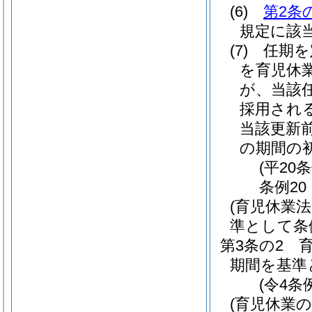
(6)
第2条
規定に該
(7)
任期を
を育児休
が、当該
採用され
当該更新
の期間の
(平20
条例20
(育児休業
準として条
第3条の2
期間を基準
(令4条
(育児休業