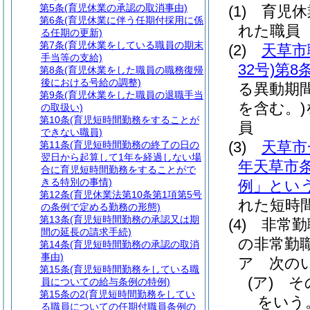
第5条
(育児休業の承認の取消事由)
(1)
育児休
第6条
(育児休業に伴う任期付採用に係
れた職員
る任期の更新)
第7条
(育児休業をしている職員の期末
(2)
天草市
手当等の支給)
32号)
第8
第8条
(育児休業をした職員の職務復帰
後における号給の調整)
る異動期
第9条
(育児休業をした職員の退職手当
を含む。)
の取扱い)
第10条
(育児短時間勤務をすることが
員
できない職員)
(3)
天草市
第11条
(育児短時間勤務の終了の日の
翌日から起算して1年を経過しない場
年天草市条
合に育児短時間勤務をすることがで
きる特別の事情)
例」という
第12条
(育児休業法第10条第1項第5号
れた短時
の条例で定める勤務の形態)
第13条
(育児短時間勤務の承認又は期
(4)
非常勤
間の延長の請求手続)
の非常勤
第14条
(育児短時間勤務の承認の取消
事由)
ア
次の
第15条
(育児短時間勤務をしている職
(ア)
そ
員についての給与条例の特例)
第15条の2
(育児短時間勤務をしてい
をいう
る職員についての任期付職員条例の