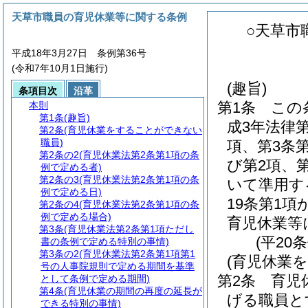
天草市職員の育児休業等に関する条例
○天草市
平成18年3月27日 条例第36号
(令和7年10月1日施行)
(趣旨)
条項目次
沿革
第1条
この
本則
第1条
(趣旨)
成3年法律
第2条
(育児休業をすることができない
職員)
項、第3条第
第2条の2
(育児休業法第2条第1項の条
び第2項、第
例で定める者)
第2条の3
(育児休業法第2条第1項の条
いて準用す
例で定める日)
19条第1
第2条の4
(育児休業法第2条第1項の条
例で定める場合)
育児休業等
第3条
(育児休業法第2条第1項ただし
(平20
書の条例で定める特別の事情)
第3条の2
(育児休業法第2条第1項第1
(育児休業
号の人事院規則で定める期間を基準
第2条
育児
として条例で定める期間)
第4条
(育児休業の期間の再度の延長が
げる職員と
できる特別の事情)