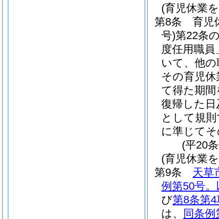
(育児休業
第8条
育児
号)
第22条
度任用職員
いて、他の
その育児休
て得た期間
復帰した日
として規則
に準じてそ
(平20
(育児休業
第9条
天草
例第50号
び
第8条第4
は、
同条例