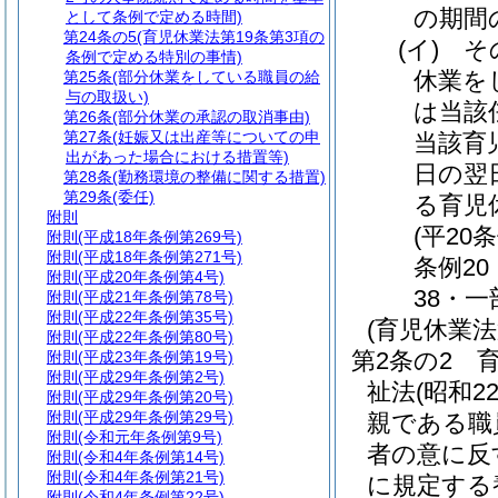
の期間
として条例で定める時間)
第24条の5
(育児休業法第19条第3項の
(イ)
そ
条例で定める特別の事情)
休業を
第25条
(部分休業をしている職員の給
与の取扱い)
は当該
第26条
(部分休業の承認の取消事由)
第27条
(妊娠又は出産等についての申
当該育
出があった場合における措置等)
日の翌
第28条
(勤務環境の整備に関する措置)
第29条
(委任)
る育児
附則
(平20
附則
(平成18年条例第269号)
附則
(平成18年条例第271号)
条例20
附則
(平成20年条例第4号)
38・一
附則
(平成21年条例第78号)
附則
(平成22年条例第35号)
(育児休業
附則
(平成22年条例第80号)
第2条の2
附則
(平成23年条例第19号)
附則
(平成29年条例第2号)
祉法
(昭和2
附則
(平成29年条例第20号)
附則
(平成29年条例第29号)
親である職
附則
(令和元年条例第9号)
者の意に反
附則
(令和4年条例第14号)
附則
(令和4年条例第21号)
に規定する
附則
(令和4年条例第22号)