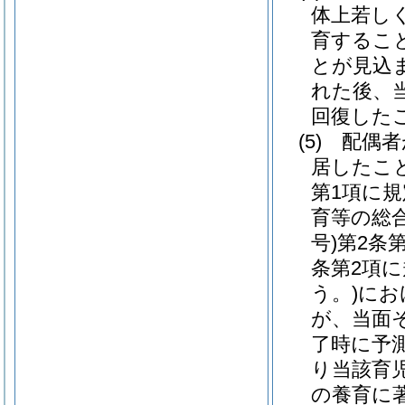
体上若し
育するこ
とが見込
れた後、
回復した
(5)
配偶者
居したこ
第1項に
育等の総
号)
第2条
条第2項
う。)
にお
が、当面
了時に予
り当該育
の養育に