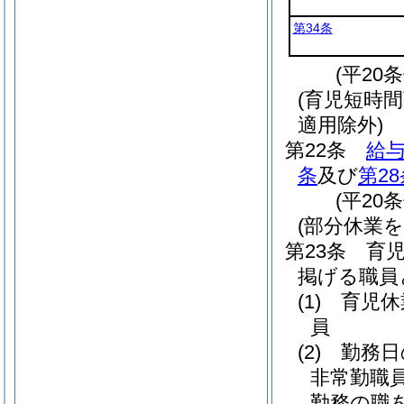
第34条
(平20
(育児短時
適用除外)
第22条
給与
条
及び
第28
(平20
(部分休業
第23条
育
掲げる職員
(1)
育児休
員
(2)
勤務日
非常勤職
勤務の職