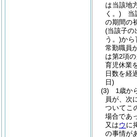
は当該地
く。)
当該
の期間の
(当該子
う。)
から
常勤職員
は第2項
育児休業
日数を経
日)
(3)
1歳か
員が、次
ついてこ
場合であ
又は
ウ
に
の事情が