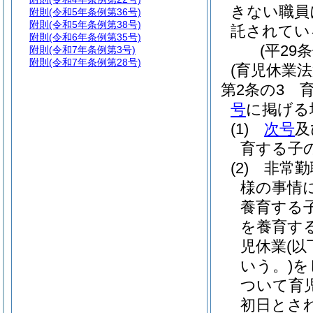
きない職員
附則
(令和5年条例第36号)
附則
(令和5年条例第38号)
託されてい
附則
(令和6年条例第35号)
(平29
附則
(令和7年条例第3号)
附則
(令和7年条例第28号)
(育児休業
第2条の3
号
に掲げる
(1)
次号
及
育する子
(2)
非常勤
様の事情
養育する
を養育す
児休業
(
いう。)
を
ついて育
初日とさ