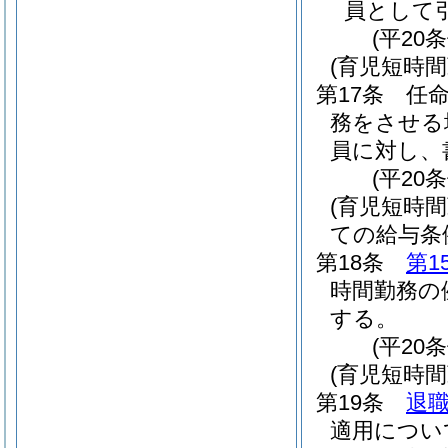
員として
(平20
(育児短時
第17条
任
務をさせる
員に対し、
(平20
(育児短時
ての給与条
第18条
第1
時間勤務の
する。
(平20
(育児短時
第19条
退職
適用につい