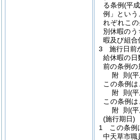
る条例
(平
例」という
れぞれこの
別休暇のう
暇及び組合
3
施行日前
給休暇の日
前の条例の
附
則
(
この条例は
附
則
(
この条例は
附
則
(
(施行期日)
1
この条例
中天草市職