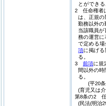
とができる
2
任命権者
は、正規の
勤務以外の
当該職員が
務の運営に
で定める場
項
に掲げる
る。
3
前項
に規
間以外の時
る。
(平20
(育児又は
第8条の2
(民法
(明治2