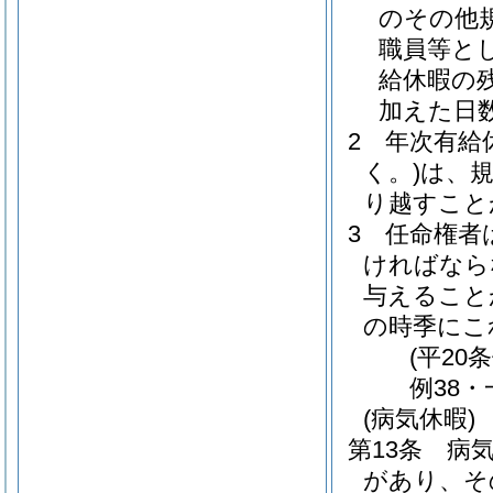
のその他
職員等と
給休暇の
加えた日
2
年次有給
く。)
は、
り越すこと
3
任命権者
ければなら
与えること
の時季にこ
(平20
例38・
(病気休暇)
第13条
病
があり、そ