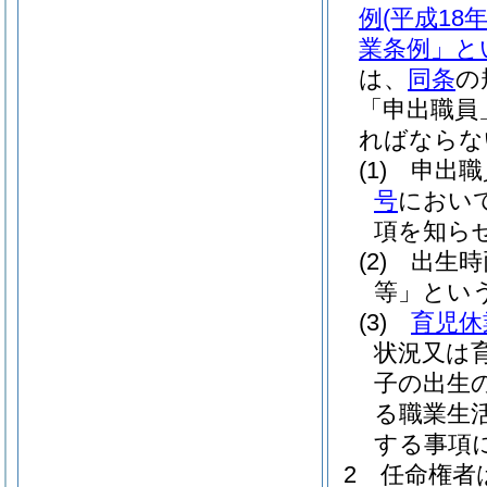
例
(平成1
業条例」と
は、
同条
の
「申出職員
ればならな
(1)
申出職
号
におい
項を知ら
(2)
出生時
等」という
(3)
育児休
状況又は
子の出生
る職業生
する事項
2
任命権者