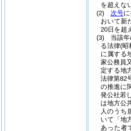
を超えな
(2)
次号
に
おいて新
20日を
(3)
当該年
る法律
(昭
に属する
家公務員
定する地
法律第82号
の推進に
発公社若
は地方公
人のうち
いて「地
あった者