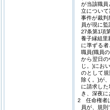
が当該職員
立について
事件が裁判
員が現に監
27条第1
養子縁組里
に準ずる者
職員
(職員
から翌日の
じ。)
にお
のとして規
除く。)
が
に請求した
き、深夜に
2
任命権者
員が、規則