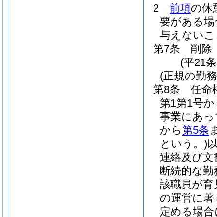
2
前項
の休
要がある場
与えないこ
第7条
削除
(平21条
(正規の勤
第8条
任命
第1第1号
事業にあっ
から
第5条
という。)
連絡及び文
断続的な勤
該職員が育
の運営に著
定める場合