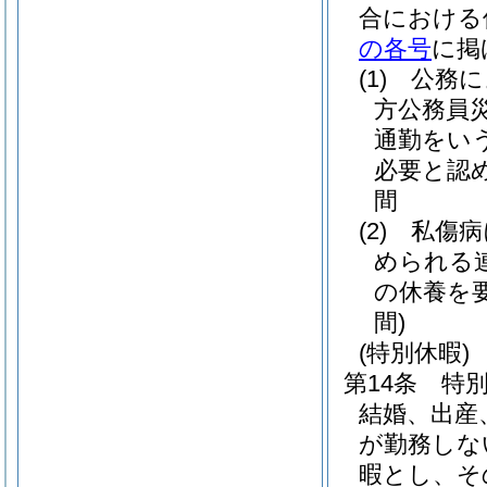
合における
の各号
に掲
(1)
公務に
方公務員
通勤をいう
必要と認
間
(2)
私傷病
められる
の休養を
間)
(特別休暇)
第14条
特
結婚、出産
が勤務しな
暇とし、そ