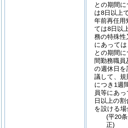
との期間に
は8日以上
年前再任用
ては8日以
務の特殊性
にあっては
との期間に
間勤務職員
の週休日を
議して、規
につき1週
員等にあっ
日以上の割
を設ける場
(平20
正)