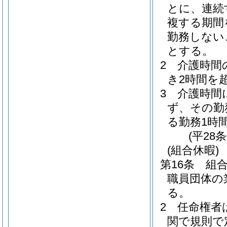
とに、連続
複する期間
勤務しない
とする。
2
介護時間
き2時間を
3
介護時間
ず、その勤
る勤務1時
(平28
(組合休暇)
第16条
組
職員団体の
る。
2
任命権者
関で規則で