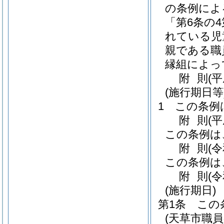
の条例によ
「第6条の
れている児
親である職
縁組によっ
附
則
(
(施行期日等
1
この条例
附
則
(
この条例は
附
則
(
この条例は
附
則
(
(施行期日)
第1条
この
(天草市職