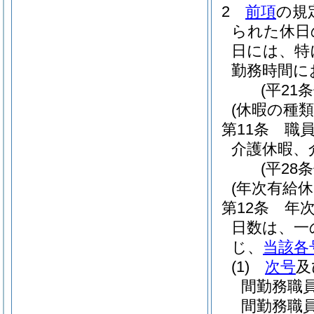
2
前項
の規
られた休日
日には、特
勤務時間に
(平21
(休暇の種類
第11条
職
介護休暇、
(平28
(年次有給休
第12条
年
日数は、一
じ、
当該各
(1)
次号
及
間勤務職
間勤務職