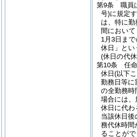
第9条
職員
号)
に規定
は、特に勤
間において
1月3日ま
休日」とい
(休日の代休
第10条
任
休日
(以下
勤務日等に
の全勤務時
場合には、
休日に代わ
当該休日後
務代休時間
ることがで