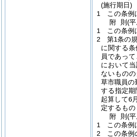
(施行期日)
1
この条例
附
則
(
1
この条例
2
第1条の
に関する条
員であって
において当
ないものの
草市職員の
する指定期
起算して6
定するもの
附
則
(
1
この条例
2
この条例