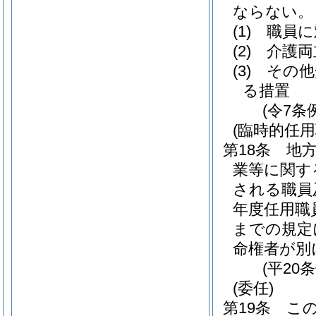
ならない。
(1)
職員に
(2)
介護両
(3)
その他
る措置
(令7条
(臨時的任
第18条
地方
業等に関す
される職員
年度任用職
までの規定
命権者が別
(平20
(委任)
第19条
こ