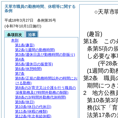
天草市職員の勤務時間、休暇等に関する
条例
○天草市
平成18年3月27日 条例第35号
(令和7年10月1日施行)
(趣旨)
条項目次
沿革
第1条
この
本則
第1条
(趣旨)
条第5項の
第2条
(1週間の勤務時間)
第3条
(週休日及び勤務時間の割振り)
し必要な事
第4条
(平28
第5条
(週休日の振替等)
第6条
(休憩時間)
(1週間の勤
第7条
第2条
職員
第8条
(正規の勤務時間以外の時間にお
ける勤務)
期間につき
第8条の2
(育児又は介護を行う職員の
2
地方公務
深夜勤務及び時間外勤務の制限)
第8条の3
(時間外勤務代休時間)
第10条第
第9条
(休日)
務
(以下「
第10条
(休日の代休日)
第11条
(休暇の種類)
法第17条
第12条
(年次有給休暇)