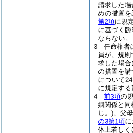
請求した場
めの措置を
第2項
に規
に基づく臨
ならない。
3
任命権者
員が、規則
求した場合
の措置を講
について2
に規定する
4
前3項
の
姻関係と同
じ。)
、父
の3第1項
に
体上若しく