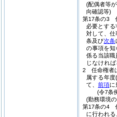
(配偶者等
向確認等)
第17条の3
必要とする
対して、仕
条及び
次条
の事項を知
係る当該職
じなければ
2
任命権者
属する年度
て、
前項
に
(令7条
(勤務環境
第17条の4
に行われる