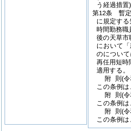
う経過措置)
第12条
暫定
に規定する
時間勤務職
後の天草市
において「
のについて
再任用短時
適用する。
附
則
(
この条例は
附
則
(
この条例は
附
則
(
この条例は