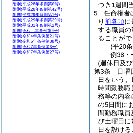
つき1週間
附則
(平成28年条例第6号)
附則
(平成28年条例第42号)
5
任命権者
附則
(平成29年条例第1号)
附則
(平成29年条例第29号)
り
前各項
に
附則
(平成31年条例第2号)
する職員の
附則
(令和元年条例第9号)
附則
(令和4年条例第21号)
ることがで
附則
(令和5年条例第38号)
(平20
附則
(令和7年条例第3号)
附則
(令和7年条例第27号)
例38・
(週休日及
第3条
日曜
日をいう。
時間勤務職
務等の内容
の5日間に
間勤務職員
び土曜日に
日を設ける