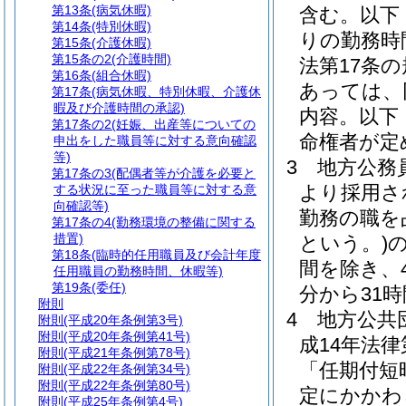
第13条
(病気休暇)
含む。以下
第14条
(特別休暇)
りの勤務時
第15条
(介護休暇)
第15条の2
(介護時間)
法第17条
第16条
(組合休暇)
あっては、
第17条
(病気休暇、特別休暇、介護休
暇及び介護時間の承認)
内容。以下
第17条の2
(妊娠、出産等についての
命権者が定
申出をした職員等に対する意向確認
等)
3
地方公務員
第17条の3
(配偶者等が介護を必要と
より採用さ
する状況に至った職員等に対する意
向確認等)
勤務の職を
第17条の4
(勤務環境の整備に関する
措置)
という。)
第18条
(臨時的任用職員及び会計年度
間を除き、
任用職員の勤務時間、休暇等)
第19条
(委任)
分から31
附則
4
地方公共
附則
(平成20年条例第3号)
附則
(平成20年条例第41号)
成14年法律
附則
(平成21年条例第78号)
「任期付短
附則
(平成22年条例第34号)
附則
(平成22年条例第80号)
定にかかわ
附則
(平成25年条例第4号)