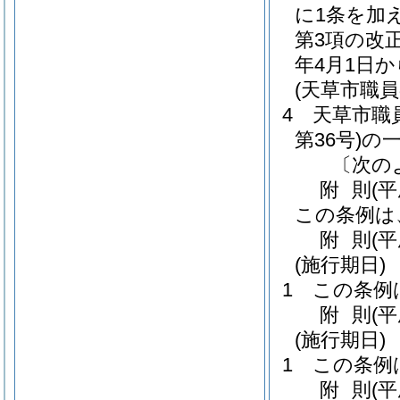
に1条を加
第3項の改
年4月1日
(天草市職
4
天草市職
第36号)
の
〔次の
附
則
(
この条例は
附
則
(
(施行期日)
1
この条例
附
則
(
(施行期日)
1
この条例
附
則
(