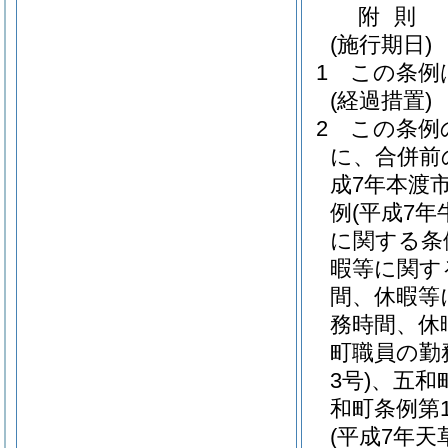
附
則
(施行期日)
1
この条例
(経過措置)
2
この条例
に、合併前
成7年本渡市
例
(平成7年
に関する条
暇等に関す
間、休暇等
務時間、休
町職員の勤
3号)
、五和
和町条例第1
(平成7年天