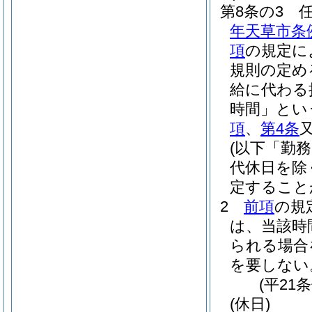
第8条の3
年天草市条
項
の規定に
規則の定め
給に代わる
時間」とい
項
、
第4条
(以下「勤
代休日を除
定すること
2
前項
の規
は、当該時
られる場合
を要しない
(平21
(休日)