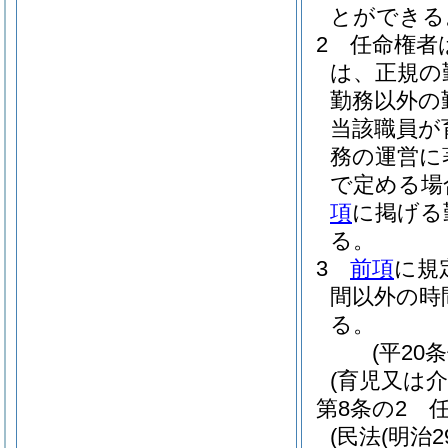
とができる
2
任命権者
は、正規の
勤務以外の
当該職員が
務の運営に
で定める場
項
に掲げる
る。
3
前項
に規
間以外の時
る。
(平20
(育児又は
第8条の2
(民法
(明治2