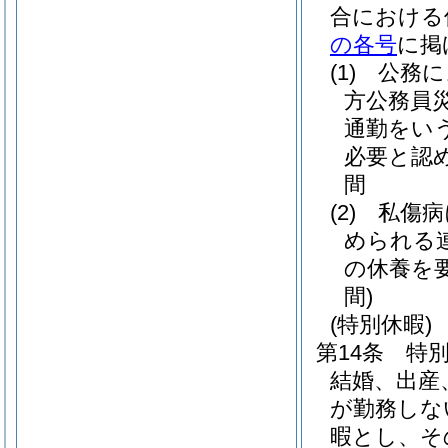
合における
の各号
に掲
(1)
公務に
方公務員
通勤をいう
必要と認
間
(2)
私傷病
められる
の休養を
間)
(特別休暇)
第14条
特
結婚、出産
が勤務しな
暇とし、そ