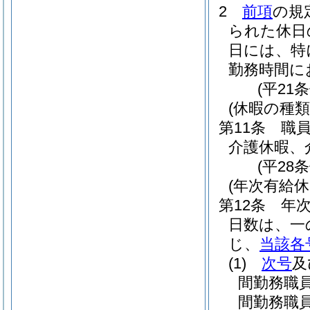
2
前項
の規
られた休日
日には、特
勤務時間に
(平21
(休暇の種類
第11条
職
介護休暇、
(平28
(年次有給休
第12条
年
日数は、一
じ、
当該各
(1)
次号
及
間勤務職
間勤務職