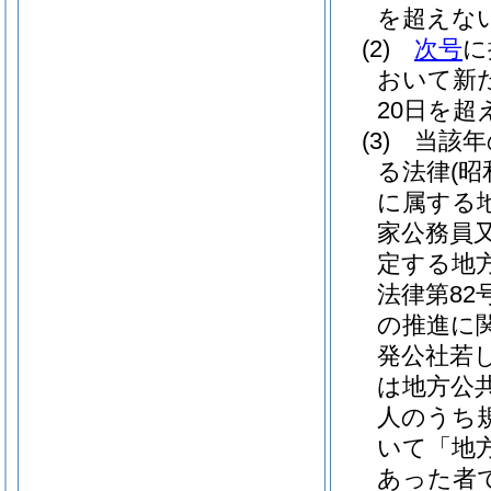
を超えな
(2)
次号
に
おいて新
20日を
(3)
当該年
る法律
(昭
に属する
家公務員
定する地
法律第82号
の推進に
発公社若
は地方公
人のうち
いて「地
あった者