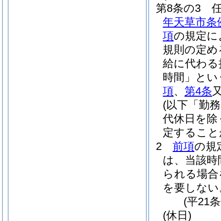
第8条の3
年天草市条
項
の規定に
規則の定め
給に代わる
時間」とい
項
、
第4条
(以下「勤
代休日を除
定すること
2
前項
の規
は、当該時
られる場合
を要しない
(平21
(休日)