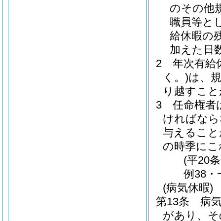
のその他
職員等と
給休暇の
加えた日
2
年次有給
く。)
は、
り越すこと
3
任命権者
ければなら
与えること
の時季にこ
(平20
例38・
(病気休暇)
第13条
病
があり、そ