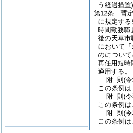
う経過措置)
第12条
暫定
に規定する
時間勤務職
後の天草市
において「
のについて
再任用短時
適用する。
附
則
(
この条例は
附
則
(
この条例は
附
則
(
この条例は