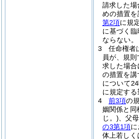
請求した場
めの措置を
第2項
に規
に基づく臨
ならない。
3
任命権者
員が、規則
求した場合
の措置を講
について2
に規定する
4
前3項
の
姻関係と同
じ。)
、父
の3第1項
に
体上若しく