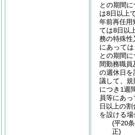
との期間に
は8日以上
年前再任用
ては8日以
務の特殊性
にあっては
との期間に
間勤務職員
の週休日を
議して、規
につき1週
員等にあっ
日以上の割
を設ける場
(平20
正)