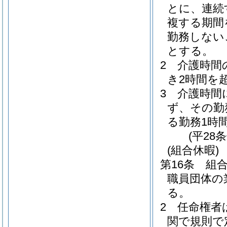
とに、連続
複する期間
勤務しない
とする。
2
介護時間
き2時間を
3
介護時間
ず、その勤
る勤務1時
(平28
(組合休暇)
第16条
組
職員団体の
る。
2
任命権者
関で規則で