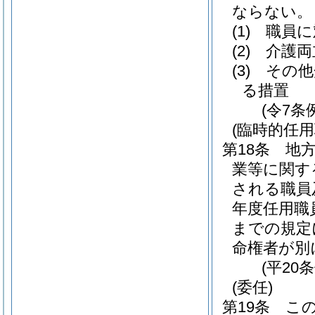
ならない。
(1)
職員に
(2)
介護両
(3)
その他
る措置
(令7条
(臨時的任
第18条
地方
業等に関す
される職員
年度任用職
までの規定
命権者が別
(平20
(委任)
第19条
こ