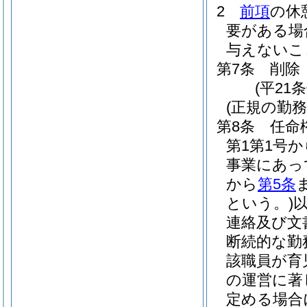
2
前項
の休
要がある場
与えないこ
第7条
削除
(平21条
(正規の勤
第8条
任命
第1第1号
事業にあっ
から
第5条
という。)
連絡及び文
断続的な勤
該職員が育
の運営に著
定める場合