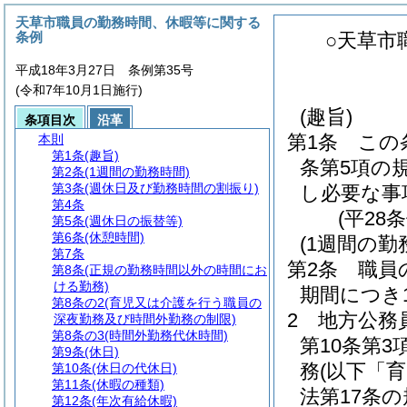
天草市職員の勤務時間、休暇等に関する
条例
○天草市
平成18年3月27日 条例第35号
(令和7年10月1日施行)
(趣旨)
条項目次
沿革
第1条
この
本則
第1条
(趣旨)
条第5項の
第2条
(1週間の勤務時間)
第3条
(週休日及び勤務時間の割振り)
し必要な事
第4条
(平28
第5条
(週休日の振替等)
第6条
(休憩時間)
(1週間の勤
第7条
第2条
職員
第8条
(正規の勤務時間以外の時間にお
ける勤務)
期間につき
第8条の2
(育児又は介護を行う職員の
2
地方公務
深夜勤務及び時間外勤務の制限)
第8条の3
(時間外勤務代休時間)
第10条第
第9条
(休日)
務
(以下「
第10条
(休日の代休日)
第11条
(休暇の種類)
法第17条
第12条
(年次有給休暇)