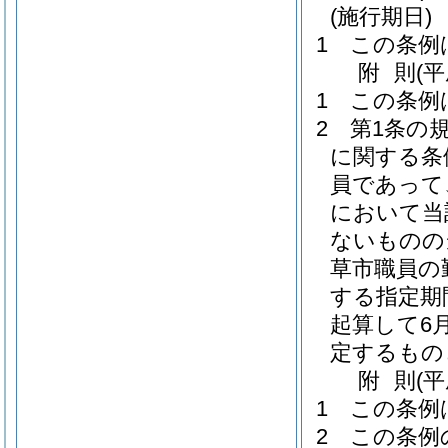
(施行期日)
1
この条例
附
則
(
1
この条例
2
第1条の
に関する条
員であって
において当
ないものの
草市職員の
する指定期
起算して6
定するもの
附
則
(
1
この条例
2
この条例