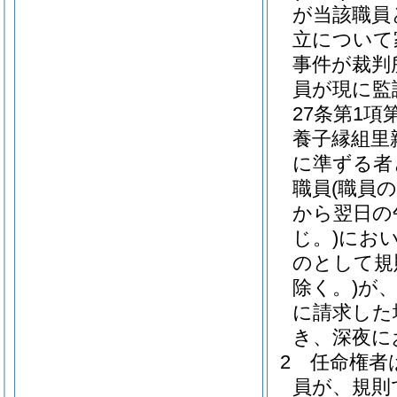
が当該職員
立について
事件が裁判
員が現に監
27条第1
養子縁組里
に準ずる者
職員
(職員
から翌日の
じ。)
にお
のとして規
除く。)
が
に請求した
き、深夜に
2
任命権者
員が、規則