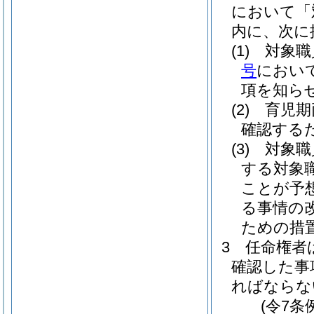
において「
内に、次に
(1)
対象職
号
におい
項を知ら
(2)
育児期
確認する
(3)
対象職
する対象
ことが予
る事情の
ための措
3
任命権者
確認した事
ればならな
(令7条