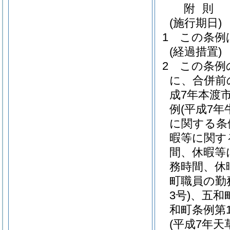
附
則
(施行期日)
1
この条例
(経過措置)
2
この条例
に、合併前
成7年本渡市
例
(平成7年
に関する条
暇等に関す
間、休暇等
務時間、休
町職員の勤
3号)
、五和
和町条例第1
(平成7年天