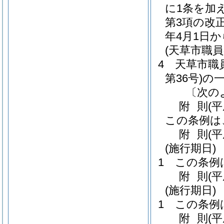
に1条を加
第3項の改
年4月1日
(天草市職
4
天草市職
第36号)
の
〔次の
附
則
(
この条例は
附
則
(
(施行期日)
1
この条例
附
則
(
(施行期日)
1
この条例
附
則
(