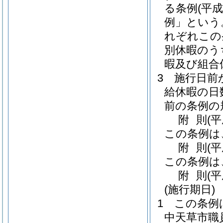
る条例
(平
例」という
れぞれこの
別休暇のう
暇及び組合
3
施行日前
給休暇の日
前の条例の
附
則
(
この条例は
附
則
(
この条例は
附
則
(
(施行期日)
1
この条例
中天草市職