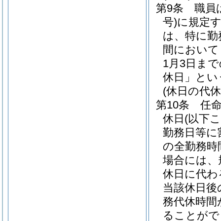
第9条
職員
号)
に規定
は、特に勤
間において
1月3日ま
休日」とい
(休日の代休
第10条
任
休日
(以下
勤務日等に
の全勤務時
場合には、
休日に代わ
当該休日後
務代休時間
ることがで