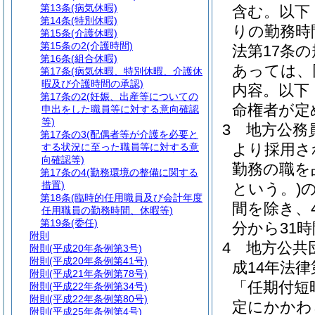
第13条
(病気休暇)
含む。以下
第14条
(特別休暇)
りの勤務時
第15条
(介護休暇)
第15条の2
(介護時間)
法第17条
第16条
(組合休暇)
あっては、
第17条
(病気休暇、特別休暇、介護休
暇及び介護時間の承認)
内容。以下
第17条の2
(妊娠、出産等についての
命権者が定
申出をした職員等に対する意向確認
等)
3
地方公務員
第17条の3
(配偶者等が介護を必要と
より採用さ
する状況に至った職員等に対する意
向確認等)
勤務の職を
第17条の4
(勤務環境の整備に関する
措置)
という。)
第18条
(臨時的任用職員及び会計年度
間を除き、
任用職員の勤務時間、休暇等)
第19条
(委任)
分から31
附則
4
地方公共
附則
(平成20年条例第3号)
附則
(平成20年条例第41号)
成14年法律
附則
(平成21年条例第78号)
「任期付短
附則
(平成22年条例第34号)
附則
(平成22年条例第80号)
定にかかわ
附則
(平成25年条例第4号)