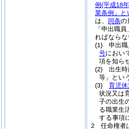
例
(平成1
業条例」と
は、
同条
の
「申出職員
ればならな
(1)
申出職
号
におい
項を知ら
(2)
出生時
等」という
(3)
育児休
状況又は
子の出生
る職業生
する事項
2
任命権者