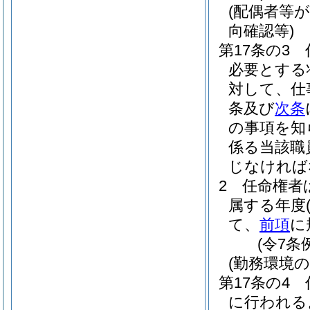
(配偶者等
向確認等)
第17条の3
必要とする
対して、仕
条及び
次条
の事項を知
係る当該職
じなければ
2
任命権者
属する年度
て、
前項
に
(令7条
(勤務環境
第17条の4
に行われる