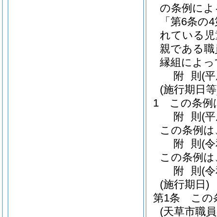
の条例によ
「第6条の
れている児
親である職
縁組によっ
附
則
(
(施行期日等
1
この条例
附
則
(
この条例は
附
則
(
この条例は
附
則
(
(施行期日)
第1条
この
(天草市職