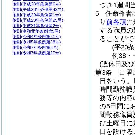
つき1週間
附則
(平成28年条例第6号)
附則
(平成28年条例第42号)
5
任命権者
附則
(平成29年条例第1号)
附則
(平成29年条例第29号)
り
前各項
に
附則
(平成31年条例第2号)
する職員の
附則
(令和元年条例第9号)
附則
(令和4年条例第21号)
ることがで
附則
(令和5年条例第38号)
(平20
附則
(令和7年条例第3号)
附則
(令和7年条例第27号)
例38・
(週休日及
第3条
日曜
日をいう。
時間勤務職
務等の内容
の5日間に
間勤務職員
び土曜日に
日を設ける