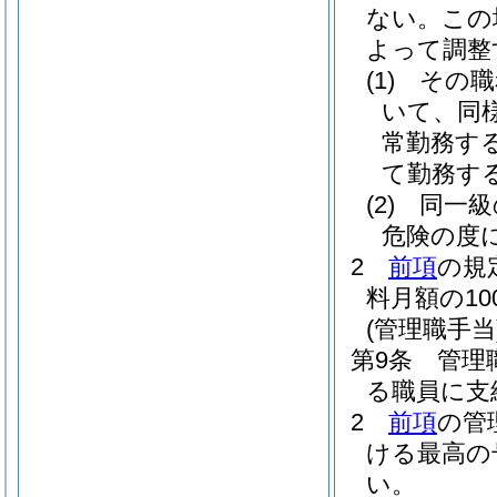
ない。
この
よって調整
(1)
その職
いて、同
常勤務す
て勤務す
(2)
同一級
危険の度
2
前項
の規
料月額の1
(管理職手当
第9条
管理
る職員に支
2
前項
の管
ける最高の
い。