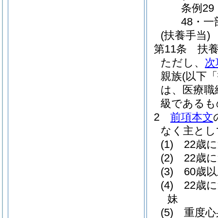
条例29
48・一
(扶養手当)
第11条
扶
ただし、
次
親族
(以下
は、医療職
級であるも
2
前項本文
なく主とし
(1)
22歳
(2)
22歳
(3)
60歳
(4)
22歳
妹
(5)
重度心