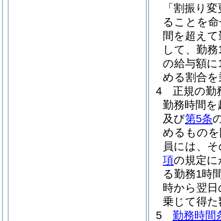
「割振り変
ることを命
間を超えて
して、勤務
の給与額に1
める割合を
4
正規の勤
勤務時間を
及び
第5条
めるものを
員には、そ
項
の規定に
る勤務1時間
時から翌日の
乗じて得た
5
勤務時間