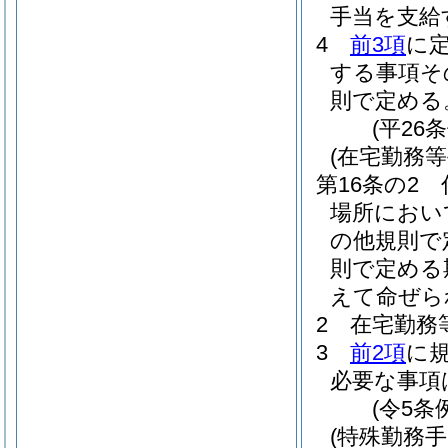
手当を支給
4
前3項
に
する事項そ
則で定める
(平26
(在宅勤務等
第16条の2
場所におい
の他規則で
則で定める
えて命ぜら
2
在宅勤務
3
前2項
に
必要な事項
(令5条
(特殊勤務手