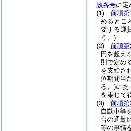
該各号
に定
(1)
前項第
めるとこ
要する運
う。)
(2)
前項第
円を超え
則で定め
を支給さ
位期間当
る。)
にあ
を乗じて
(3)
前項第
自動車等
合の通勤
等の事情