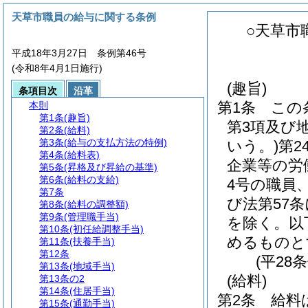
天草市職員の給与に関する条例
○天草市
平成18年3月27日 条例第46号
(令和8年4月1日施行)
(趣旨)
条項目次
沿革
第1条
この
本則
第1条
(趣旨)
第3項及び
第2条
(給料)
第3条
(給与の支払方法の特例)
いう。)
第2
第4条
(給料表)
企業等の労
第5条
(昇格及び昇給の基準)
第6条
(給料の支給)
4号の職員
第7条
び法第57
第8条
(給料の調整額)
第9条
(管理職手当)
を除く。以
第10条
(初任給調整手当)
めるものと
第11条
(扶養手当)
第12条
(平28
第13条
(地域手当)
(給料)
第13条の2
第14条
(住居手当)
第2条
給料
第15条
(通勤手当)