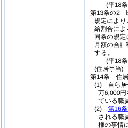
(平18
第13条の2
規定により
給割合によ
同条の規定
月額の合計
する。
(平18
(住居手当)
第14条
住
(1)
自ら居
万6,00
ている職
(2)
第16
される職
様の事情