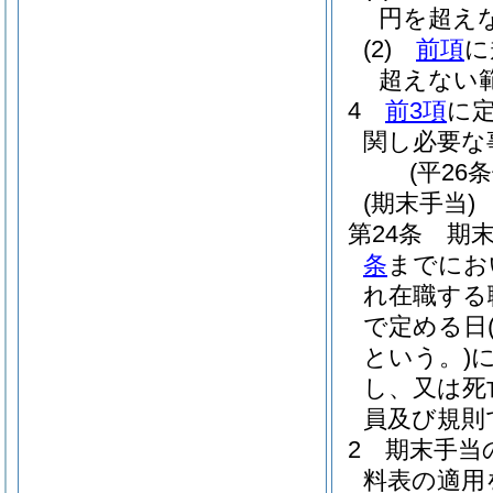
円を超え
(2)
前項
に
超えない
4
前3項
に
関し必要な
(平26
(期末手当)
第24条
期末
条
までにお
れ在職する
で定める日
という。)
し、又は死
員及び規則
2
期末手当の
料表の適用