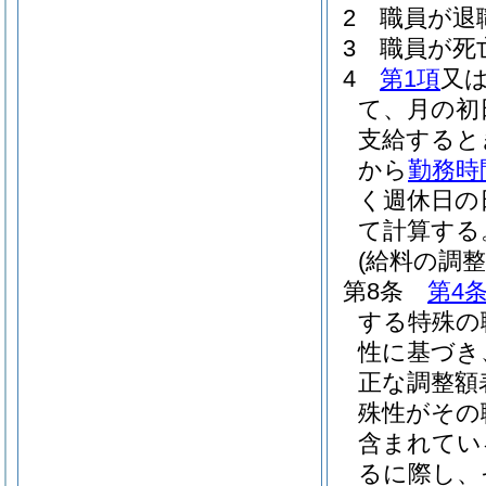
2
職員が退
3
職員が死
4
第1項
又
て、月の初
支給すると
から
勤務時
く週休日の
て計算する
(給料の調整
第8条
第4
する特殊の
性に基づき
正な調整額
殊性がその
含まれてい
るに際し、