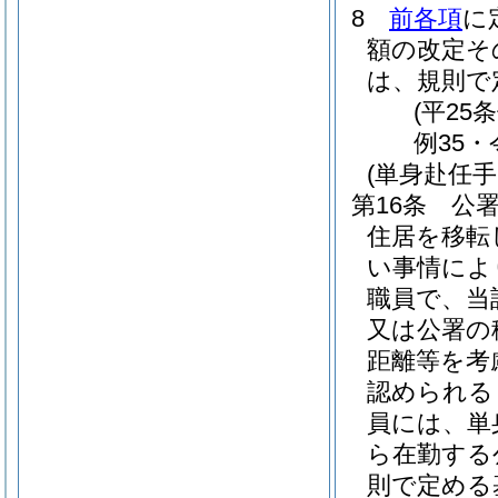
8
前各項
に
額の改定そ
は、規則で
(平25
例35・
(単身赴任手
第16条
公
住居を移転
い事情によ
職員で、当
又は公署の
距離等を考
認められる
員には、単
ら在勤する
則で定める