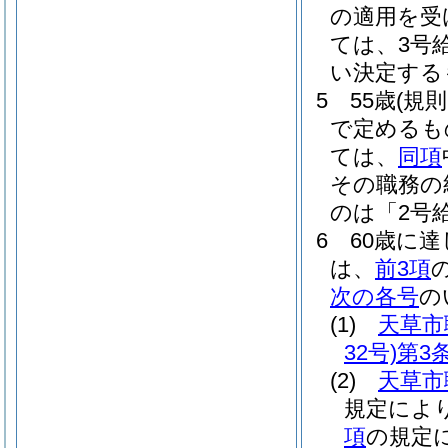
の適用を受
ては、3号給
い決定する
5
55歳
(規
で定めるも
ては、
同項
その職務の
のは「2号
6
60歳に
は、
前3項
次の各号
の
(1)
天草市
32号)
第3
(2)
天草市
規定によ
項
の規定