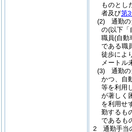
ものとし
者及び
第
(2)
通勤の
の
(以下「
職員
(自
である職
徒歩によ
メートル
(3)
通勤の
かつ、自
等を利用
が著しく
を利用せ
勤するも
であるも
2
通勤手当