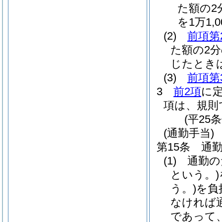
た額の2分
を1万1,
(2)
前項第
た額の2
じたとき
(3)
前項第
3
前2項
に
項は、規則
(平25
(通勤手当)
第15条
通
(1)
通勤の
という。)
う。)
を負
なければ
であって