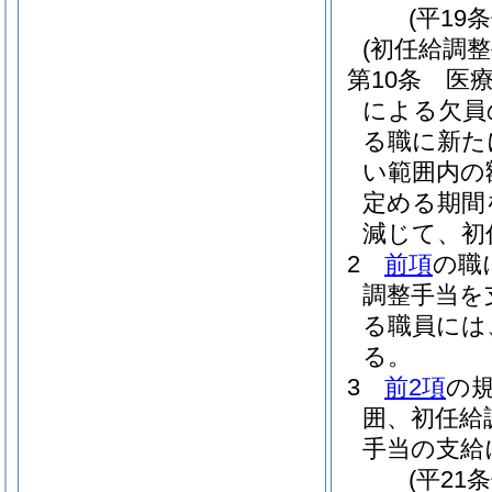
(平19
(初任給調整
第10条
医
による欠員
る職に新た
い範囲内の
定める期間
減じて、初
2
前項
の職
調整手当を
る職員には
る。
3
前2項
の
囲、初任給
手当の支給
(平21