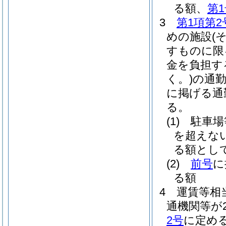
る額、
第
3
第1項第2
めの施設
(
すものに限
金を負担す
く。)
の通
に掲げる通
る。
(1)
駐車場
を超えな
る額とし
(2)
前号
に
る額
4
運賃等相
通機関等が
2号
に定め