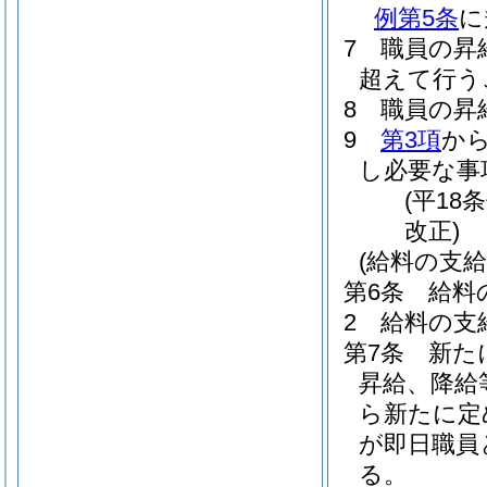
例第5条
に
7
職員の昇
超えて行う
8
職員の昇
9
第3項
か
し必要な事
(平18
改正)
(給料の支給
第6条
給料
2
給料の支
第7条
新た
昇給、降給
ら新たに定
が即日職員
る。