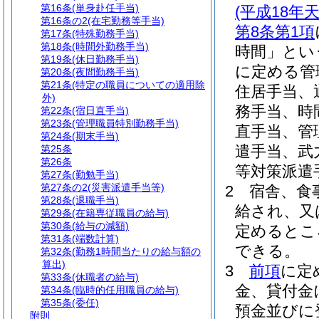
第16条
(単身赴任手当)
(平成18
第16条の2
(在宅勤務等手当)
第8条第1項
第17条
(特殊勤務手当)
第18条
(時間外勤務手当)
時間」とい
第19条
(休日勤務手当)
に定める管
第20条
(夜間勤務手当)
第21条
(特定の職員についての適用除
住居手当、
外)
務手当、時
第22条
(宿日直手当)
第23条
(管理職員特別勤務手当)
直手当、管
第24条
(期末手当)
遣手当、武
第25条
第26条
等対策派遣
第27条
(勤勉手当)
第27条の2
(災害派遣手当等)
2
宿舎、食
第28条
(退職手当)
給され、又
第29条
(在籍専従職員の給与)
第30条
(給与の減額)
定めるとこ
第31条
(端数計算)
できる。
第32条
(勤務1時間当たりの給与額の
算出)
3
前項
に定
第33条
(休職者の給与)
金、貸付金
第34条
(臨時的任用職員の給与)
第35条
(委任)
預金並びに
附則