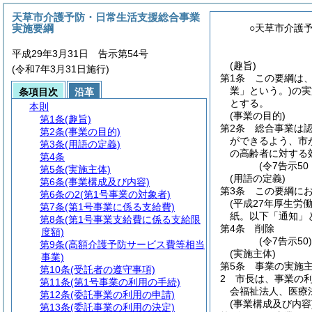
天草市介護予防・日常生活支援総合事業
実施要綱
○天草市介護
平成29年3月31日 告示第54号
(趣旨)
(令和7年3月31日施行)
第1条
この要綱は
業」という。)
の実
条項目次
沿革
とする。
本則
(事業の目的)
第1条
(趣旨)
第2条
総合事業は
第2条
(事業の目的)
ができるよう、市
第3条
(用語の定義)
の高齢者に対する
第4条
(令7告示5
第5条
(実施主体)
(用語の定義)
第6条
(事業構成及び内容)
第3条
この要綱に
第6条の2
(第1号事業の対象者)
(平成27年厚生労働
第7条
(第1号事業に係る支給費)
紙。以下「通知」
第8条
(第1号事業支給費に係る支給限
第4条
削除
度額)
(令7告示50
第9条
(高額介護予防サービス費等相当
(実施主体)
事業)
第5条
事業の実施
第10条
(受託者の遵守事項)
2
市長は、事業の
第11条
(第1号事業の利用の手続)
会福祉法人、医療
第12条
(委託事業の利用の申請)
(事業構成及び内容
第13条
(委託事業の利用の決定)