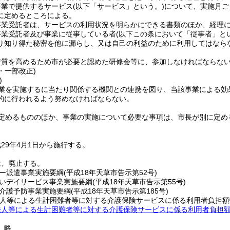
事業で提供するサービス
(以下「サービス」という。)
について、実施月ご
に定めるところによる。
事業受託者は、サービスの利用状況を明らかにできる書類のほか、経理
事業受託者及び事業に従事している者
(以下この条において「従事者」と
り知り得た秘密を他に漏らし、又は自己の利益のために利用してはなら
資質を高めるため市が必要と認めた研修会等に、参加しなければならな
3・一部改正)
)
業を実施するに当たり関係する機関との連携を図り、当該事業による効
的に行われるよう努めなければならない。
定めるもののほか、事業の実施について必要な事項は、市長が別に定め
29年4月1日から施行する。
は、廃止する。
ー派遣事業実施要綱
(平成18年天草市告示第52号)
いデイサービス事業実施要綱
(平成18年天草市告示第55号)
介護予防事業実施要綱
(平成18年天草市告示第185号)
法人等による生計困難者等に対する介護保険サービスに係る利用者負担額
法人等による生計困難者等に対する介護保険サービスに係る利用者負担
〕略