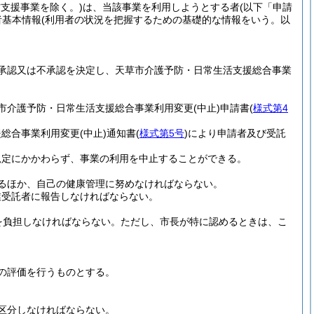
防支援事業を除く。)
は、当該事業を利用しようとする者
(以下「申請
者基本情報
(利用者の状況を把握するための基礎的な情報をいう。以
承認又は不承認を決定し、天草市介護予防・日常生活支援総合事業
市介護予防・日常生活支援総合事業利用変更
(中止)
申請書
(
様式第4
援総合事業利用変更
(中止)
通知書
(
様式第5号
)
により申請者及び受託
規定にかかわらず、事業の利用を中止することができる。
るほか、自己の健康管理に努めなければならない。
業受託者に報告しなければならない。
を負担しなければならない。
ただし、市長が特に認めるときは、こ
。
の評価を行うものとする。
区分しなければならない。