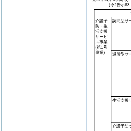
(令2告示6
介護予
訪問型サ
防・生
活支援
サービ
ス事業
(第1号
事業)
通所型サ
生活支援
介護予防