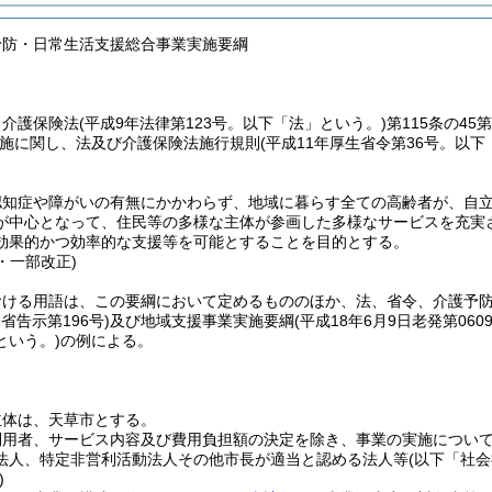
予防・日常生活支援総合事業実施要綱
、介護保険法
(平成9年法律第123号。以下「法」という。)
第115条の4
施に関し、法及び介護保険法施行規則
(平成11年厚生省令第36号。以下
認知症や障がいの有無にかかわらず、地域に暮らす全ての高齢者が、自
が中心となって、住民等の多様な主体が参画した多様なサービスを充実
効果的かつ効率的な支援等を可能とすることを目的とする。
0・一部改正)
おける用語は、この要綱において定めるもののほか、法、省令、介護予
省告示第196号)
及び地域支援事業実施要綱
(平成18年6月9日老発第0
という。)
の例による。
)
主体は、天草市とする。
利用者、サービス内容及び費用負担額の決定を除き、事業の実施につい
法人、特定非営利活動法人その他市長が適当と認める法人等
(以下「社
)