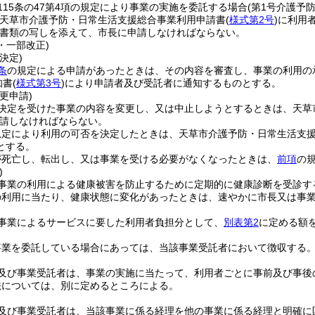
115条の47第4項の規定により事業の実施を委託する場合
(第1号介護予
天草市介護予防・日常生活支援総合事業利用申請書
(
様式第2号
)
に利用
書類の写しを添えて、市長に申請しなければならない。
0・一部改正)
決定)
条
の規定による申請があったときは、その内容を審査し、事業の利用の
知書
(
様式第3号
)
により申請者及び受託者に通知するものとする。
更申請)
決定を受けた事業の内容を変更し、又は中止しようとするときは、天草
請しなければならない。
規定により利用の可否を決定したときは、天草市介護予防・日常生活支
とする。
が死亡し、転出し、又は事業を受ける必要がなくなったときは、
前項
の
)
事業の利用による健康被害を防止するために定期的に健康診断を受診す
の利用に当たり、健康状態に変化があったときは、速やかに市長又は事
事業によるサービスに要した利用者負担分として、
別表第2
に定める額
事業を委託している場合にあっては、当該事業受託者において徴収する
及び事業受託者は、事業の実施に当たって、利用者ごとに事前及び事後
法については、別に定めるところによる。
及び事業受託者は、当該事業に係る経理を他の事業に係る経理と明確に