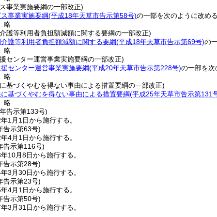
ビス事業実施要綱の一部改正)
ビス事業実施要綱
(平成18年天草市告示第58号)
の一部を次のように改め
〕略
問介護等利用者負担額減額に関する要綱の一部改正)
問介護等利用者負担額減額に関する要綱
(平成18年天草市告示第69号)
の
〕略
支援センター運営事業実施要綱の一部改正)
支援センター運営事業実施要綱
(平成20年天草市告示第228号)
の一部を次
〕略
法に基づくやむを得ない事由による措置要綱の一部改正)
法に基づくやむを得ない事由による措置要綱
(平成25年天草市告示第131号
〕略
元年
告示第133号)
2年1月1日から施行する。
年
告示第63号)
2年4月1日から施行する。
年
告示第116号)
年10月8日から施行する。
年
告示第28号)
年3月30日から施行する。
年
告示第23号)
5年4月1日から施行する。
年
告示第50号)
年3月31日から施行する。