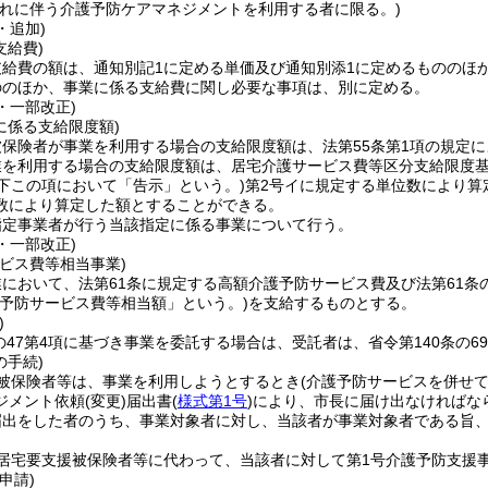
それに伴う介護予防ケアマネジメントを利用する者に限る。)
・追加)
支給費)
支給費の額は、通知別記1に定める単価及び通知別添1に定めるもののほ
ののほか、事業に係る支給費に関し必要な事項は、別に定める。
0・一部改正)
に係る支給限度額)
保険者が事業を利用する場合の支給限度額は、法第55条第1項の規定
業を利用する場合の支給限度額は、居宅介護サービス費等区分支給限度
以下この項において「告示」という。)
第2号イに規定する単位数により算
数により算定した額とすることができる。
指定事業者が行う当該指定に係る事業について行う。
0・一部改正)
ビス費等相当事業)
において、法第61条に規定する高額介護予防サービス費及び法第61条
護予防サービス費等相当額」という。)
を支給するものとする。
)
条の47第4項に基づき事業を委託する場合は、受託者は、省令第140条の
の手続)
被保険者等は、事業を利用しようとするとき
(介護予防サービスを併せ
ジメント依頼
(変更)
届出書
(
様式第1号
)
により、市長に届け出なければな
届出をした者のうち、事業対象者に対し、当該者が事業対象者である旨
。
居宅要支援被保険者等に代わって、当該者に対して第1号介護予防支援
申請)