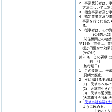
2
事業受託者は、
方法については別
3
指定事業者及び
4
指定事業者及び
事業を行うに当た
る。
5
従事者は、その
(令5告示2
(関係機関との連携
第19条
市長は、事
援が円滑かつ効果
(その他)
第20条
この要綱に
附
則
(施行期日)
1
この要綱は、平成
(要綱の廃止)
2
次に掲げる要綱
(1)
天草市ヘルパ
(2)
天草市生きが
(3)
天草市通所型
(天草市社会福祉
3
天草市社会福祉
ように改める。
〔次のよう