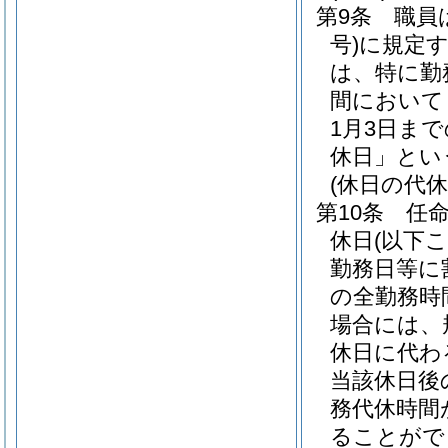
第9条
職員
号)
に規定
は、特に勤
間において
1月3日ま
休日」とい
(休日の代休
第10条
任
休日
(以下
勤務日等に
の全勤務時
場合には、
休日に代わ
当該休日後
務代休時間
ることがで