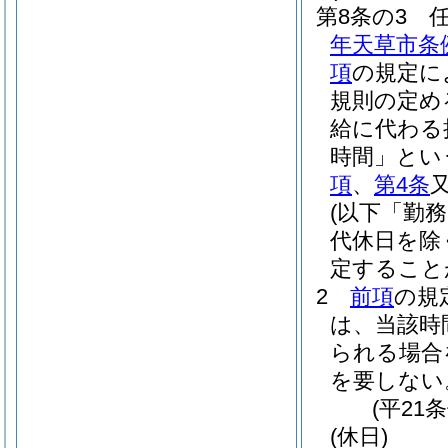
第8条の3
年天草市条
項
の規定に
規則の定め
給に代わる
時間」とい
項
、
第4条
(以下「勤
代休日を除
定すること
2
前項
の規
は、当該時
られる場合
を要しない
(平21
(休日)