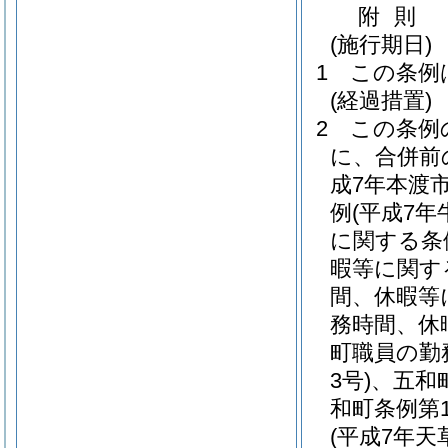
附
則
(施行期日)
1
この条例
(経過措置)
2
この条例
に、合併前
成7年本渡市
例
(平成7年
に関する条
暇等に関す
間、休暇等
務時間、休
町職員の勤
3号)
、五和
和町条例第1
(平成7年天