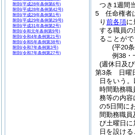
つき1週間
附則
(平成28年条例第6号)
附則
(平成28年条例第42号)
5
任命権者
附則
(平成29年条例第1号)
附則
(平成29年条例第29号)
り
前各項
に
附則
(平成31年条例第2号)
する職員の
附則
(令和元年条例第9号)
附則
(令和4年条例第21号)
ることがで
附則
(令和5年条例第38号)
(平20
附則
(令和7年条例第3号)
附則
(令和7年条例第27号)
例38・
(週休日及
第3条
日曜
日をいう。
時間勤務職
務等の内容
の5日間に
間勤務職員
び土曜日に
日を設ける