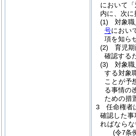
において「
内に、次に
(1)
対象職
号
におい
項を知ら
(2)
育児期
確認する
(3)
対象職
する対象
ことが予
る事情の
ための措
3
任命権者
確認した事
ればならな
(令7条