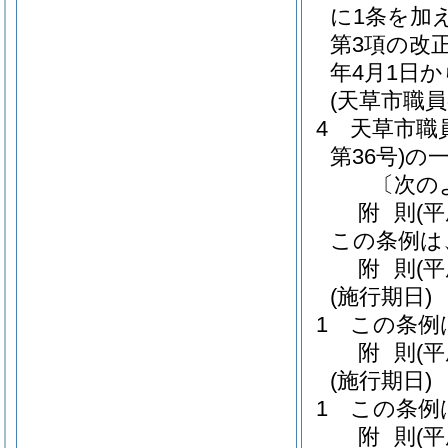
に1条を加
第3項の改
年4月1日
(天草市職
4
天草市職
第36号)
の
〔次の
附
則
(
この条例は
附
則
(
(施行期日)
1
この条例
附
則
(
(施行期日)
1
この条例
附
則
(