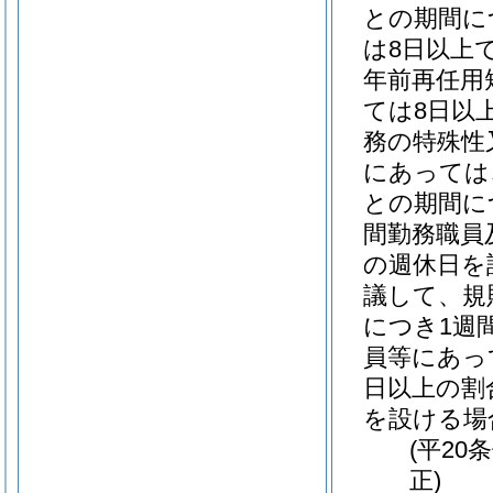
との期間に
は8日以上
年前再任用
ては8日以
務の特殊性
にあっては
との期間に
間勤務職員
の週休日を
議して、規
につき1週
員等にあっ
日以上の割
を設ける場
(平20
正)