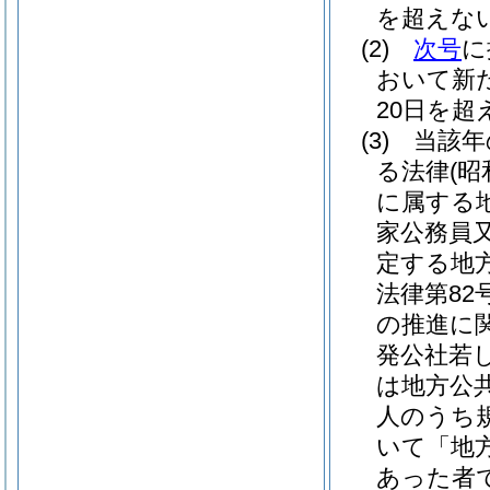
を超えな
(2)
次号
に
おいて新
20日を
(3)
当該年
る法律
(昭
に属する
家公務員
定する地
法律第82号
の推進に
発公社若
は地方公
人のうち
いて「地
あった者