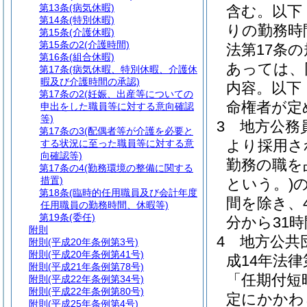
第13条
(病気休暇)
含む。以下
第14条
(特別休暇)
りの勤務時
第15条
(介護休暇)
第15条の2
(介護時間)
法第17条
第16条
(組合休暇)
あっては、
第17条
(病気休暇、特別休暇、介護休
暇及び介護時間の承認)
内容。以下
第17条の2
(妊娠、出産等についての
命権者が定
申出をした職員等に対する意向確認
等)
3
地方公務員
第17条の3
(配偶者等が介護を必要と
より採用さ
する状況に至った職員等に対する意
向確認等)
勤務の職を
第17条の4
(勤務環境の整備に関する
措置)
という。)
第18条
(臨時的任用職員及び会計年度
間を除き、
任用職員の勤務時間、休暇等)
第19条
(委任)
分から31
附則
4
地方公共
附則
(平成20年条例第3号)
附則
(平成20年条例第41号)
成14年法律
附則
(平成21年条例第78号)
「任期付短
附則
(平成22年条例第34号)
附則
(平成22年条例第80号)
定にかかわ
附則
(平成25年条例第4号)