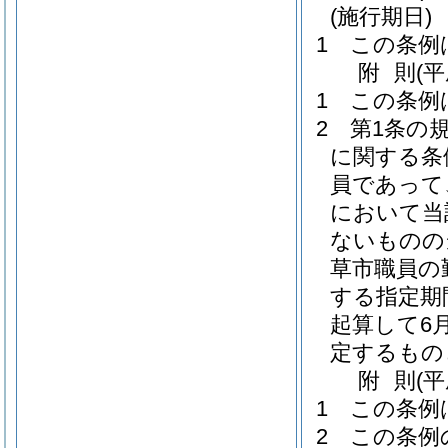
(施行期日)
1
この条例
附
則
(
1
この条例
2
第1条の
に関する条
員であって
において当
ないものの
草市職員の
する指定期
起算して6
定するもの
附
則
(
1
この条例
2
この条例