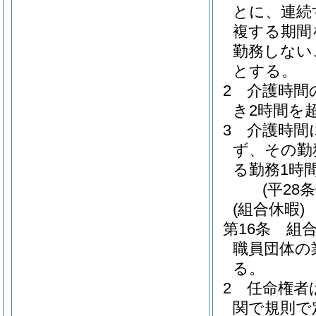
とに、連続
複する期間
勤務しない
とする。
2
介護時間
き2時間を
3
介護時間
ず、その勤
る勤務1時
(平28
(組合休暇)
第16条
組
職員団体の
る。
2
任命権者
関で規則で