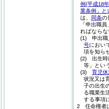
例
(平成1
業条例」と
は、
同条
の
「申出職員
ればならな
(1)
申出職
号
におい
項を知ら
(2)
出生時
等」という
(3)
育児休
状況又は
子の出生
る職業生
する事項
2
任命権者