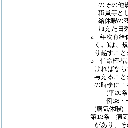
のその他
職員等と
給休暇の
加えた日
2
年次有給
く。)
は、
り越すこと
3
任命権者
ければなら
与えること
の時季にこ
(平20
例38・
(病気休暇)
第13条
病
があり、そ