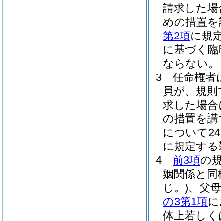
請求した場
めの措置を
第2項
に規
に基づく臨
ならない。
3
任命権者
員が、規則
求した場合
の措置を講
について2
に規定する
4
前3項
の
姻関係と同
じ。)
、父
の3第1項
に
体上若しく