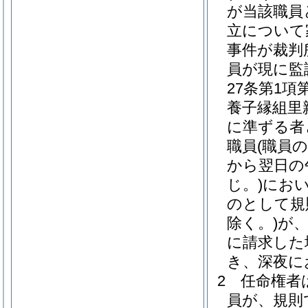
が当該職員
立について
事件が裁判
員が現に監
27条第1
養子縁組里
に準ずる者
職員
(職員
から翌日の
じ。)
にお
のとして規
除く。)
が
に請求した
き、深夜に
2
任命権者
員が、規則