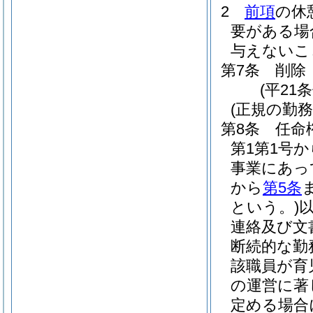
2
前項
の休
要がある場
与えないこ
第7条
削除
(平21条
(正規の勤
第8条
任命
第1第1号
事業にあっ
から
第5条
という。)
連絡及び文
断続的な勤
該職員が育
の運営に著
定める場合