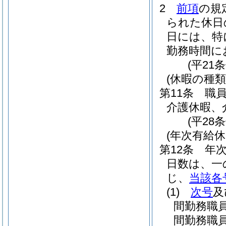
2
前項
の規
られた休日
日には、特
勤務時間に
(平21
(休暇の種類
第11条
職
介護休暇、
(平28
(年次有給休
第12条
年
日数は、一
じ、
当該各
(1)
次号
及
間勤務職
間勤務職