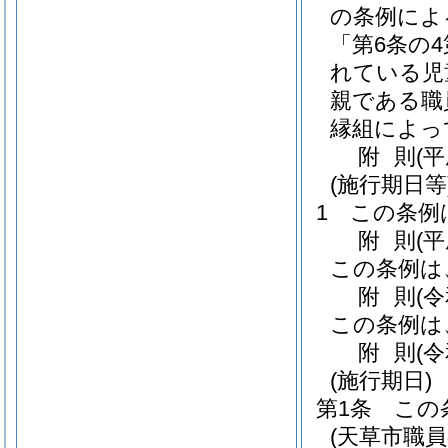
の条例によ
「第6条の
れている児
親である職
縁組によっ
附
則
(
(施行期日等
1
この条例
附
則
(
この条例は
附
則
(
この条例は
附
則
(
(施行期日)
第1条
この
(天草市職