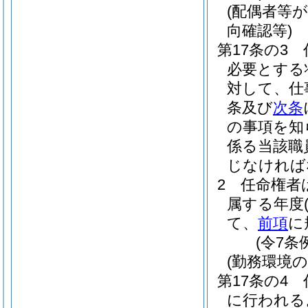
(配偶者等
向確認等)
第17条の3
必要とする
対して、仕
条及び
次条
の事項を知
係る当該職
じなければ
2
任命権者
属する年度
て、
前項
に
(令7条
(勤務環境
第17条の4
に行われる