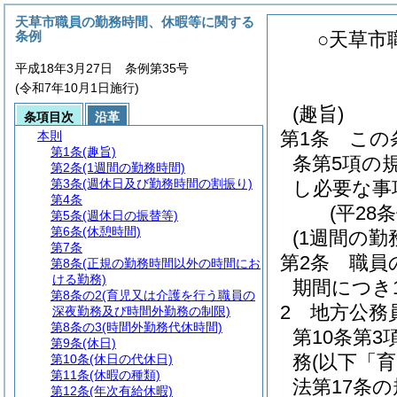
天草市職員の勤務時間、休暇等に関する
条例
○天草市
平成18年3月27日 条例第35号
(令和7年10月1日施行)
(趣旨)
条項目次
沿革
第1条
この
本則
第1条
(趣旨)
条第5項の
第2条
(1週間の勤務時間)
第3条
(週休日及び勤務時間の割振り)
し必要な事
第4条
(平28
第5条
(週休日の振替等)
第6条
(休憩時間)
(1週間の勤
第7条
第2条
職員
第8条
(正規の勤務時間以外の時間にお
ける勤務)
期間につき
第8条の2
(育児又は介護を行う職員の
2
地方公務
深夜勤務及び時間外勤務の制限)
第8条の3
(時間外勤務代休時間)
第10条第
第9条
(休日)
務
(以下「
第10条
(休日の代休日)
第11条
(休暇の種類)
法第17条
第12条
(年次有給休暇)