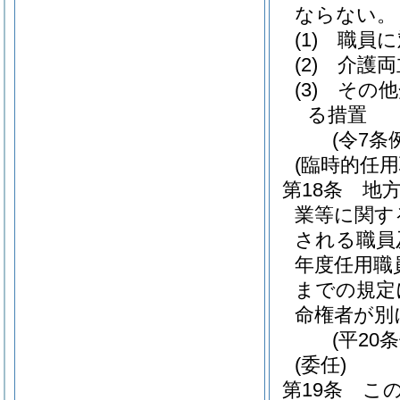
ならない。
(1)
職員に
(2)
介護両
(3)
その他
る措置
(令7条
(臨時的任
第18条
地方
業等に関す
される職員
年度任用職
までの規定
命権者が別
(平20
(委任)
第19条
こ