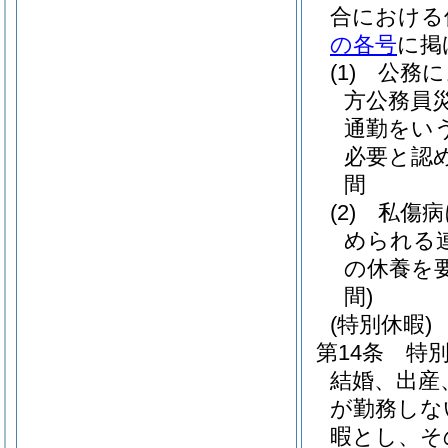
合における
の各号
に掲
(1)
公務に
方公務員
通勤をいう
必要と認
間
(2)
私傷病
められる
の休養を
間)
(特別休暇)
第14条
特
結婚、出産
が勤務しな
暇とし、そ