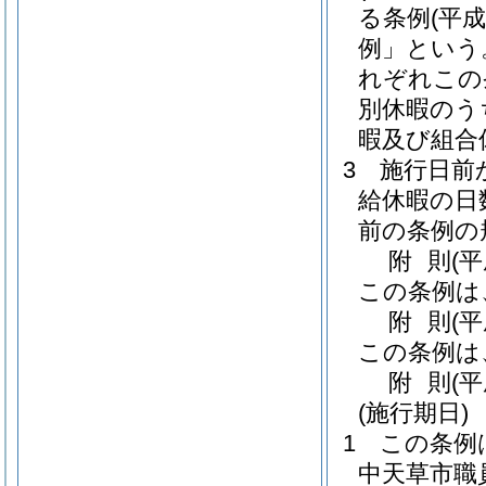
る条例
(平
例」という
れぞれこの
別休暇のう
暇及び組合
3
施行日前
給休暇の日
前の条例の
附
則
(
この条例は
附
則
(
この条例は
附
則
(
(施行期日)
1
この条例
中天草市職