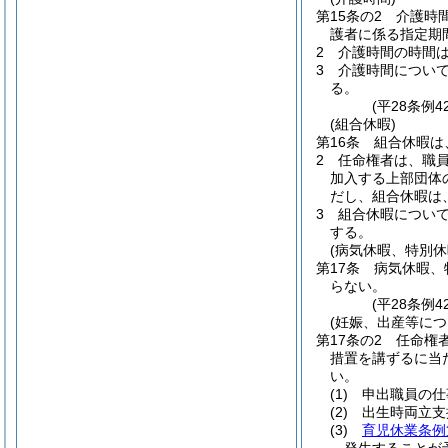
第15条の2
介護時
護者に係る指定期
2
介護時間の時間
3
介護時間につい
る。
(平28条例4
(組合休暇)
第16条
組合休暇は
2
任命権者は、職
加入する上部団体
だし、組合休暇は
3
組合休暇につい
する。
(病気休暇、特別
第17条
病気休暇、
らない。
(平28条例
(妊娠、出産等に
第17条の2
任命権
措置を講ずるに当
い。
(1)
申出職員の仕
(2)
出生時両立支
(3)
育児休業条例