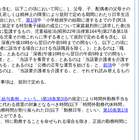
を含む。以下この項において同じ。)
、父母、子、配偶者の父母その
上若しくは精神上の障害により規則で定める期間にわたり日常生活
合において、
第1項
中「小学校就学の始期に達するまでの子
(民法
項に規定する特別養子縁組の成立について家庭裁判所に請求した者
(当
に監護するもの、児童福祉法
(昭和22年法律第164号)
第27条第1項
いる児童その他これらに準ずる者として規則で定める者を含む。以
、深夜
(午後10時から翌日の午前5時までの間をいう。以下この項に
者に該当する場合における当該職員を除く。)
」とあるのは「職
る」とあるのは「深夜
(午後10時から翌日の午前5時までの間をい
者」と、「当該子を養育する」とあるのは「当該要介護者を介護す
ある」とあるのは「公務の正常な運営を妨げる」と、
前項
中「小学
るのは、「当該要介護者を介護する」と、それぞれ読み替えるもの
な事項は、規則で定める。
「給与条例」という。)
第18条第3項
の規定により時間外勤務手当を
に代わる措置の対象となるべき時間
(以下「時間外勤務代休時間」
勤務時間が割り振られた日
(以下「勤務日等」といい、
第10条第1項
とができる。
は、特に勤務することを命ぜられる場合を除き、正規の勤務時間に