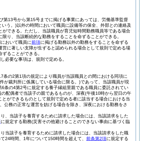
及び第13号から第15号までに掲げる事業にあっては、労働基準監督
という。)
以外の時間において職員に設備等の保全、外部との連絡及
とができる。
ただし、当該職員が育児短時間勤務職員等である場合
に限り、当該断続的な勤務をすることを命ずることができる。
間において職員に
前項
に掲げる勤務以外の勤務をすることを命ずる
運営に著しい支障が生ずると認められる場合として規則で定める場
命ずることができる。
関し必要な事項は、規則で定める。
17条の2第1項の規定により職員が当該職員との間における同項に
事件が裁判所に係属している場合に限る。)
であって、当該職員が現
法第6条の4第2号に規定する養子縁組里親である職員に委託されてい
員の配偶者で当該子の親であるものが、深夜
(午後10時から翌日の午
ことができるものとして規則で定める者に該当する場合における当
、公務の正常な運営を妨げる場合を除き、深夜における勤務をさ
より、当該子を養育するために請求した場合には、当該請求をした
項
に規定する勤務
(災害その他避けることのできない事由に基づく臨
より当該子を養育するために請求した場合には、当該請求をした職
24時間、1年について150時間を超えて、
前条第2項
に規定する