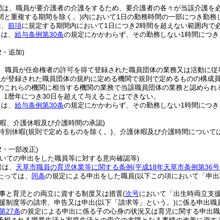
間は、職員が要介護者の介護をするため、要介護者の各々が当該介護を
間と重複する期間を除く。)
内において1日の勤務時間の一部につき勤務
は、
前項
に規定する期間内において1日につき2時間を超えない範囲内で
ては、
給与条例第30条
の規定にかかわらず、その勤務しない1時間につき
2・追加)
、職員が任命権者の許可を得て登録された職員団体の業務又は活動に従
員が登録された職員団体の規約に定める機関で規則で定めるものの構成
のこれらの機関に相当する機関の業務で当該職員団体の業務と認められ
、1暦年につき30日を超えて与えることはできない。
ては、
給与条例第30条
の規定にかかわらず、その勤務しない1時間につき
休暇、介護休暇及び介護時間の承認)
特別休暇
(規則で定めるものを除く。)
、介護休暇及び介護時間について
42・一部改正)
ついての申出をした職員等に対する意向確認等)
者は、
天草市職員の育児休業等に関する条例
(平成18年天草市条例第3
たっては、
同条
の規定による申出をした職員
(以下この項において「申出
事と育児との両立に資する制度又は措置
(
次号
において「出生時両立支援
援制度等の請求、申告又は申出
(以下「請求等」という。)
に係る申出職
第27条
の規定による申出に係る子の心身の状況又は育児に関する申出職