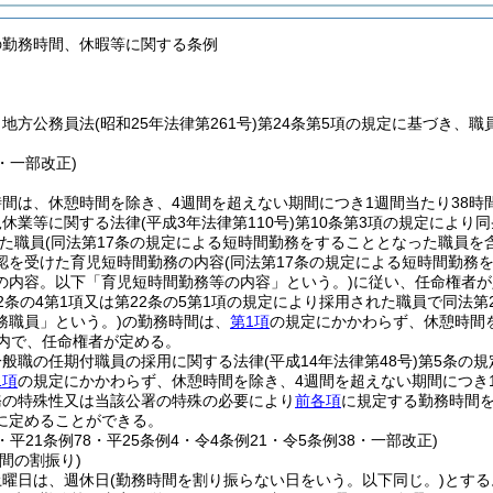
の勤務時間、休暇等に関する条例
、地方公務員法
(昭和25年法律第261号)
第24条第5項の規定に基づき、
6・一部改正)
間は、休憩時間を除き、4週間を超えない期間につき1週間当たり38時間
児休業等に関する法律
(平成3年法律第110号)
第10条第3項の規定により
た職員
(同法第17条の規定による短時間勤務をすることとなった職員を
認を受けた育児短時間勤務の内容
(同法第17条の規定による短時間勤
の内容。以下「育児短時間勤務等の内容」という。)
に従い、任命権者が
2条の4第1項又は第22条の5第1項の規定により採用された職員で同法第
務職員」という。)
の勤務時間は、
第1項
の規定にかかわらず、休憩時間を
囲内で、任命権者が定める。
一般職の任期付職員の採用に関する法律
(平成14年法律第48号)
第5条の
1項
の規定にかかわらず、休憩時間を除き、4週間を超えない期間につき
務の特殊性又は当該公署の特殊の必要により
前各項
に規定する勤務時間
に定めることができる。
3・平21条例78・平25条例4・令4条例21・令5条例38・一部改正)
間の割振り)
土曜日は、週休日
(勤務時間を割り振らない日をいう。以下同じ。)
とする