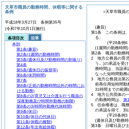
天草市職員の勤務時間、休暇等に関する
条例
○天草市職員
平成18年3月27日 条例第35号
(趣旨)
(令和7年10月1日施行)
第1条
この条例は
る。
条項目次
沿革
(平28条例
本則
(1週間の勤務時間)
第1条
(趣旨)
第2条
職員の勤務時
第2条
(1週間の勤務時間)
2
地方公務員の育
第3条
(週休日及び勤務時間の割振り)
う。)
の承認を受け
第4条
務時間は、当該承
第5条
(週休日の振替等)
なった短時間勤務
第6条
(休憩時間)
3
地方公務員法第2
第7条
前再任用短時間勤
第8条
(正規の勤務時間以外の時間にお
31時間までの範
ける勤務)
4
地方公共団体の
第8条の2
(育児又は介護を行う職員の
の勤務時間は、
第
深夜勤務及び時間外勤務の制限)
5
任命権者は、職
第8条の3
(時間外勤務代休時間)
の承認を得て、別
第9条
(休日)
(平20条例
第10条
(休日の代休日)
(週休日及び勤務時
第11条
(休暇の種類)
第3条
日曜日及び
第12条
(年次有給休暇)