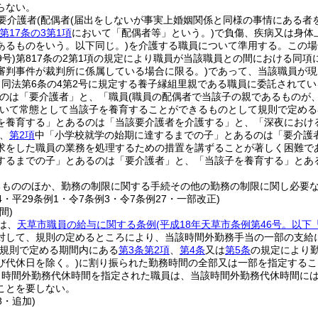
らない。
要介護者
(配偶者
(届出をしないが事実上婚姻関係と同様の事情にある者
第17条の3第1項
において「配偶者等」という。)
で負傷、疾病又は身体
あるものをいう。以下同じ。)
を介護する職員について準用する。
この場
9号)
第817条の2第1項の規定により職員が当該職員との間における同
審判事件が裁判所に係属している場合に限る。)
であって、当該職員が現
り同法第6条の4第2号に規定する養子縁組里親である職員に委託されて
のは「要介護者」と、「職員
(職員の配偶者で当該子の親であるものが
いて常態として当該子を養育することができるものとして規則で定める
を養育する」とあるのは「当該要介護者を介護する」と、「深夜におけ
、
第2項
中「小学校就学の始期に達するまでの子」とあるのは「要介護
求をした職員の業務を処理するための措置を講ずることが著しく困難で
するまでの子」とあるのは「要介護者」と、「当該子を養育する」とあ
るもののほか、勤務の制限に関する手続その他の勤務の制限に関し必要
34・平29条例1・令7条例3・令7条例27・一部改正)
間)
は、
天草市職員の給与に関する条例
(平成18年天草市条例第46号。以下
対して、規則の定めるところにより、当該時間外勤務手当の一部の支給
規則で定める期間内にある
第3条第2項
、
第4条
又は
第5条
の規定により
び代休日を除く。)
に割り振られた勤務時間の全部又は一部を指定するこ
り時間外勤務代休時間を指定された職員は、当該時間外勤務代休時間に
ことを要しない。
8・追加)