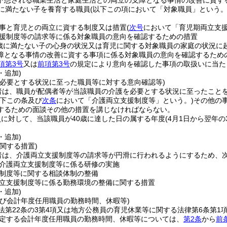
予想される職業生活と家庭生活との両立の支障となる事情の改善に資す
に満たない子を養育する職員
(以下この項において「対象職員」という。
事と育児との両立に資する制度又は措置
(
次号
において「育児期両立支援
援制度等の請求等に係る対象職員の意向を確認するための措置
歳に満たない子の心身の状況又は育児に関する対象職員の家庭の状況に
障となる事情の改善に資する事項に係る対象職員の意向を確認するため
項第3号
又は
前項第3号
の規定により意向を確認した事項の取扱いに当た
・追加)
を必要とする状況に至った職員等に対する意向確認等)
者は、職員が配偶者等が当該職員の介護を必要とする状況に至ったこと
以下この条及び
次条
において「介護両立支援制度等」という。)
その他の
するための面談その他の措置を講じなければならない。
に対して、当該職員が40歳に達した日の属する年度
(4月1日から翌年の
・追加)
関する措置)
者は、介護両立支援制度等の請求等が円滑に行われるようにするため、
介護両立支援制度等に係る研修の実施
制度等に関する相談体制の整備
立支援制度等に係る勤務環境の整備に関する措置
・追加)
及び会計年度任用職員の勤務時間、休暇等)
法第22条の3第4項又は地方公務員の育児休業等に関する法律第6条第
に規定する会計年度任用職員の勤務時間、休暇等については、
第2条
から
前