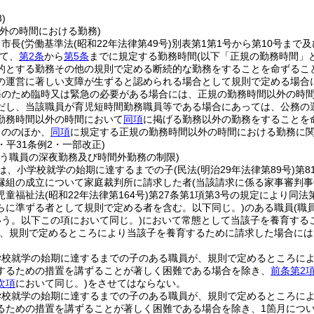
)
外の時間における勤務)
、市長
(労働基準法
(昭和22年法律第49号)
別表第1第1号から第10号まで
て、
第2条
から
第5条
までに規定する勤務時間
(以下「正規の勤務時間」
的とする勤務その他の規則で定める断続的な勤務をすることを命ずるこ
の運営に著しい支障が生ずると認められる場合として規則で定める場合
務のため臨時又は緊急の必要がある場合には、正規の勤務時間以外の時
だし、当該職員が育児短時間勤務職員等である場合にあっては、公務の
勤務時間以外の時間において
同項
に掲げる勤務以外の勤務をすることを
もののほか、
同項
に規定する正規の勤務時間以外の時間における勤務に
3・平31条例2・一部改正)
行う職員の深夜勤務及び時間外勤務の制限)
は、小学校就学の始期に達するまでの子
(民法
(明治29年法律第89号)
第8
縁組の成立について家庭裁判所に請求した者
(当該請求に係る家事審判
児童福祉法
(昭和22年法律第164号)
第27条第1項第3号の規定により同
らに準ずる者として規則で定める者を含む。以下同じ。)
のある職員
(職
いう。以下この項において同じ。)
において常態として当該子を養育する
、規則で定めるところにより当該子を養育するために請求した場合には
学校就学の始期に達するまでの子のある職員が、規則で定めるところに
するための措置を講ずることが著しく困難である場合を除き、
前条第2
次項
において同じ。)
をさせてはならない。
学校就学の始期に達するまでの子のある職員が、規則で定めるところに
るための措置を講ずることが著しく困難である場合を除き、1箇月について