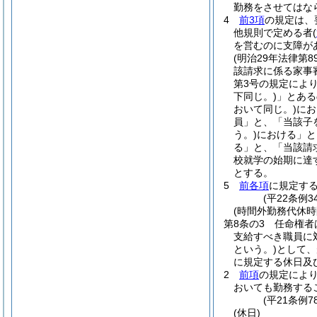
勤務をさせてはな
4
前3項
の規定は、
他規則で定める者
(
を営むのに支障が
(明治29年法律第8
該請求に係る家事
第3号の規定によ
下同じ。)
」とある
おいて同じ。)
にお
員」と、「当該子
う。)
における」と
る」と、「当該請
校就学の始期に達
とする。
5
前各項
に規定す
(平22条例
(時間外勤務代休時
第8条の3
任命権者
支給すべき職員に
という。)
として、
に規定する休日及
2
前項
の規定によ
おいても勤務する
(平21条例7
(休日)