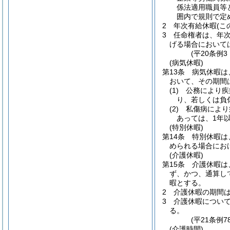
係法適用職員等
囲内で規則で定
2
年次有給休暇
(
3
任命権者は、年
げる場合において
(平20条例
(病気休暇)
第13条
病気休暇は
おいて、その期間
(1)
公務により疾
り、若しくは負
(2)
私傷病により
あっては、1年以
(特別休暇)
第14条
特別休暇は
められる場合にお
(介護休暇)
第15条
介護休暇は
ず、かつ、通算し
暇とする。
2
介護休暇の期間
3
介護休暇につい
る。
(平21条例
(介護時間)