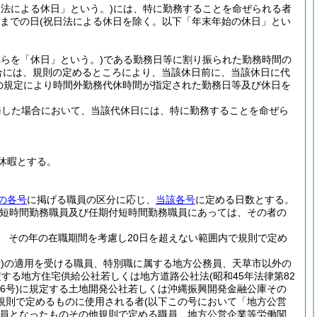
日法による休日」という。)
には、特に勤務することを命ぜられる者
日までの日
(祝日法による休日を除く。以下「年末年始の休日」とい
れらを「休日」という。)
である勤務日等に割り振られた勤務時間の
合には、規則の定めるところにより、当該休日前に、当該休日に代
の規定により時間外勤務代休時間が指定された勤務日等及び休日を
務した場合において、当該代休日には、特に勤務することを命ぜら
休暇とする。
の各号
に掲げる職員の区分に応じ、
当該各号
に定める日数とする。
用短時間勤務職員及び任期付短時間勤務職員にあっては、その者の
 その年の在職期間を考慮し20日を超えない範囲内で規則で定め
)
の適用を受ける職員、特別職に属する地方公務員、天草市以外の
定する地方住宅供給公社若しくは地方道路公社法
(昭和45年法律第82
6号)
に規定する土地開発公社若しくは沖縄振興開発金融公庫その
規則で定めるものに使用される者
(以下この号において「地方公営
員となったものその他規則で定める職員 地方公営企業等労働関