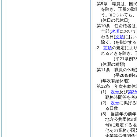
第9条
職員は、国
を除き、正規の勤
う。)
についても、
(休日の代休日)
第10条
任命権者は
全部
(
次項
において
わる日
(
次項
におい
除く。)
を指定する
2
前項
の規定によ
れるときを除き、
(平21条例
(休暇の種類)
第11条
職員の休暇
(平28条例
(年次有給休暇)
第12条
年次有給休
(1)
次号
及び
第3
勤務時間等を考
(2)
次号
に掲げる
る日数
(3)
当該年の前年
地方公共団体の
号)
に規定する地
他その業務が国
企業等労働関係