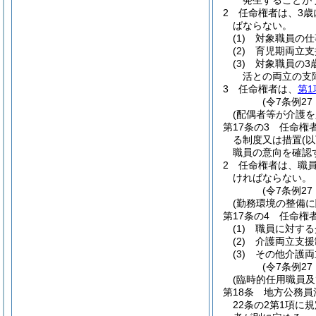
発生することが
2
任命権者は、3歳
ばならない。
(1)
対象職員の仕
(2)
育児期両立支
(3)
対象職員の3
活との両立の支
3
任命権者は、
第1
(令7条例27
(配偶者等が介護
第17条の3
任命権
る制度又は措置
(
職員の意向を確認
2
任命権者は、職員
ければならない。
(令7条例27
(勤務環境の整備に
第17条の4
任命権
(1)
職員に対する
(2)
介護両立支援
(3)
その他介護両
(令7条例27
(臨時的任用職員
第18条
地方公務員
22条の2第1項