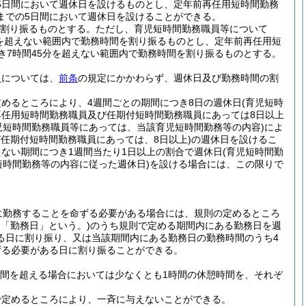
5日間において週休日を設けるものとし、定年前再任用短時間勤務
までの5日間において週休日を設けることができる。
を割り振るものとする。
ただし、育児短時間勤務職員等について
分を超えない範囲内で勤務時間を割り振るものとし、定年前再任用短
き7時間45分を超えない範囲内で勤務時間を割り振るものとする。
員については、
前条
の規定にかかわらず、週休日及び勤務時間の割
めるところにより、4週間ごとの期間につき8日の週休日
(育児短時
再任用短時間勤務職員及び任期付短時間勤務職員にあっては8日以上
児短時間勤務職員等にあっては、当該育児短時間勤務等の内容)
によ
任期付短時間勤務職員にあっては、8日以上)
の週休日を設けるこ
ない期間につき1週間当たり1日以上の割合で週休日
(育児短時間勤
短時間勤務等の内容に従った週休日)
を設ける場合には、この限りで
に勤務することを命ずる必要がある場合には、規則の定めるところ
て「勤務日」という。)
のうち規則で定める期間内にある勤務日を週
る日に割り振り、又は当該期間内にある勤務日の勤務時間のうち4
ずる必要がある日に割り振ることができる。
時間を超える場合においては少なくとも1時間の休憩時間を、それぞ
で定めるところにより、一斉に与えないことができる。