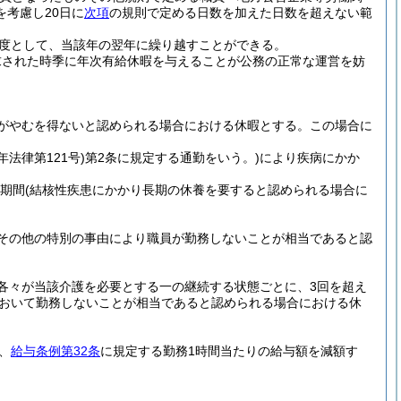
考慮し20日に
次項
の規則で定める日数を加えた日数を超えない範
度として、当該年の翌年に繰り越すことができる。
求された時季に年次有給休暇を与えることが公務の正常な運営を妨
がやむを得ないと認められる場合における休暇とする。
この場合に
年法律第121号)
第2条に規定する通勤をいう。)
により疾病にかか
の期間
(結核性疾患にかかり長期の休養を要すると認められる場合に
その他の特別の事由により職員が勤務しないことが相当であると認
各々が当該介護を必要とする一の継続する状態ごとに、3回を超え
おいて勤務しないことが相当であると認められる場合における休
、
給与条例第32条
に規定する勤務1時間当たりの給与額を減額す