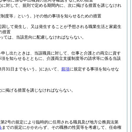
る事項に係る申出職員の意向を確認するための措置
)
に対して、規則で定める期間内に、次に掲げる措置を講じなけれ
制度等」という。)
その他の事項を知らせるための措置
起因して発生し、又は発生することが予想される職業生活と家庭生
の措置
っては、当該意向に配慮しなければならない。
を申し出たときは、当該職員に対して、仕事と介護との両立に資す
事項を知らせるとともに、介護両立支援制度等の請求等に係る当該
3月31日までをいう。)
において、
前項
に規定する事項を知らせな
次に掲げる措置を講じなければならない。
1項第2号の規定により臨時的に任用される職員及び地方公務員法第
条
までの規定にかかわらず、その職務の性質等を考慮して、任命権