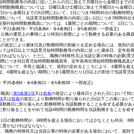
短時間勤務等の内容に従いこれらの日に加えて月曜日から金曜日までの
時間勤務職員については、日曜日及び土曜日に加えて月曜日から金曜日
日から金曜日までの5日間において、1日につき7時間45分の勤務時間
期間について、当該育児短時間勤務等の内容に従い1日につき7時間45
任期付短時間勤務職員については、1週間ごとの期間について、1日につ
3・平21条例78・平25条例4・令4条例21・令5条例38・一部改正)
、公務の運営上の事情により特別の形態によって勤務する必要のある職
ことができる。
項
の規定により週休日及び勤務時間の割振りを定める場合には、規則の定
っては8日以上で当該育児短時間勤務等の内容に従った週休日、定年前
ければならない。
ただし、職務の特殊性又は当該公署の特殊の必要
(育
期間につき8日
(育児短時間勤務職員等、定年前再任用短時間勤務職員及び
員について、市長と協議して、規則の定めるところにより、4週間を超え
は、4週間を超えない期間につき1週間当たり1日以上の割合で当該育児
3・平25条例4・令4条例21・令5条例38・一部改正)
、職員に
第3条第1項
又は
前条
の規定により週休日とされた日において特
項
又は
前条
の規定により勤務時間が割り振られた日
(以下この条におい
該勤務日に割り振られた勤務時間を当該勤務することを命ずる必要があ
に割り振ることをやめて当該4時間の勤務時間を当該勤務することを命
1日の勤務時間が、6時間を超える場合においては少なくとも45分、8
に置かなければならない。
は、職務の特殊性又は当該公署の特殊の必要がある場合において、規則