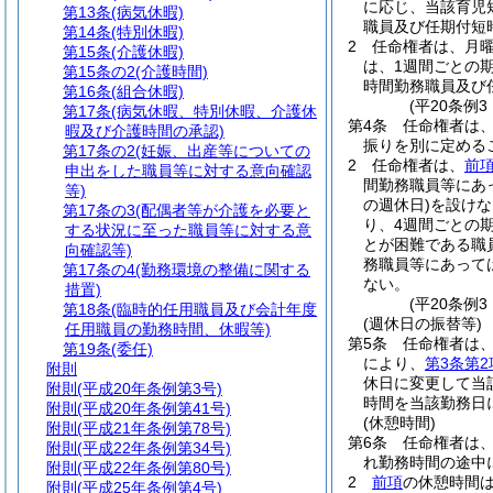
に応じ、当該育児
第13条
(病気休暇)
職員及び任期付短
第14条
(特別休暇)
2
任命権者は、月曜
第15条
(介護休暇)
は、1週間ごとの
第15条の2
(介護時間)
時間勤務職員及び
第16条
(組合休暇)
(平20条例
第17条
(病気休暇、特別休暇、介護休
第4条
任命権者は
暇及び介護時間の承認)
振りを別に定める
第17条の2
(妊娠、出産等についての
2
任命権者は、
前
申出をした職員等に対する意向確認
間勤務職員等にあ
等)
の週休日)
を設けな
第17条の3
(配偶者等が介護を必要と
り、4週間ごとの
する状況に至った職員等に対する意
とが困難である職
向確認等)
務職員等にあって
第17条の4
(勤務環境の整備に関する
ない。
措置)
(平20条例
第18条
(臨時的任用職員及び会計年度
(週休日の振替等)
任用職員の勤務時間、休暇等)
第5条
任命権者は
第19条
(委任)
により、
第3条第2
附則
休日に変更して当
附則
(平成20年条例第3号)
時間を当該勤務日
附則
(平成20年条例第41号)
(休憩時間)
附則
(平成21年条例第78号)
第6条
任命権者は、
附則
(平成22年条例第34号)
れ勤務時間の途中
附則
(平成22年条例第80号)
2
前項
の休憩時間
附則
(平成25年条例第4号)