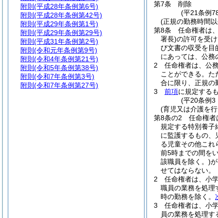
第7条
削除
附則
(平成28年条例第6号)
(平21条例78
附則
(平成28年条例第42号)
(正規の勤務時間以
附則
(平成29年条例第1号)
第8条
任命権者は
附則
(平成29年条例第29号)
署長)
の許可を受け
附則
(平成31年条例第2号)
び文書の収受を目
附則
(令和元年条例第9号)
にあっては、公務
附則
(令和4年条例第21号)
2
任命権者は、公
附則
(令和5年条例第38号)
ことができる。
た
附則
(令和7年条例第3号)
合に限り、正規の
附則
(令和7年条例第27号)
3
前項
に規定する
(平20条例
(育児又は介護を
第8条の2
任命権者
規定する特別養子
に監護するもの、
る児童その他これ
前5時までの間を
該職員を除く。)
が
せてはならない。
2
任命権者は、小
職員の業務を処理
時の勤務を除く。
3
任命権者は、小
員の業務を処理す