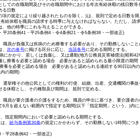
としての在職期間及びその在職期間中における年次有給休暇の残日数等を
める日数
この項の規定により繰り越されたものを除く。)
は、規則で定める日数を限
次有給休暇を職員の請求する時季に与えなければならない。
ただし、請
は、他の時季にこれを与えることができる。
3・平20条例41・平25条例4・令4条例21・令5条例38・一部改正)
、職員が負傷又は疾病のため療養する必要があり、その勤務しないこと
は、
次の各号
に掲げる区分に応じ、
当該各号
に定める期間とする。
病にかかり、若しくは負傷し、又は通勤
(地方公務員災害補償法
(昭和42
傷し療養を必要と認める場合 必要があると認められる最小限度の期間
療養を必要と認める場合 必要があると認められる連続する90日以内
内の期間)
、選挙権その他公民としての権利の行使、結婚、出産、交通機関の事故
ける休暇とし、その種類及び期間は、規則で定める。
、職員が要介護者の介護をするため、職員の申出に基づき、要介護者の
て6月を超えない範囲内で指定する期間
(以下「指定期間」という。)
内に
は、指定期間内において必要と認められる期間とする。
ては、
給与条例第30条
の規定にかかわらず、その勤務しない1時間につき
78・平28条例42・一部改正)