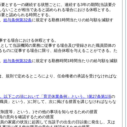
必要とする一の継続する状態ごとに、連続する3年の期間
(当該要介
しないことが相当であると認められる場合における休暇とする。
必要と認められる時間とする。
、
給与条例第32条
に規定する勤務1時間当たりの給与額を減額す
事する場合における休暇とする。
員として当該機関の業務に従事する場合及び登録された職員団体の
るものに従事する場合に限り、組合休暇を与えることができる。
た
、
給与条例第32条
に規定する勤務時間1時間当たりの給与額を減額
は、規則で定めるところにより、任命権者の承認を受けなければな
6号。以下この項において「育児休業条例」という。)
第27条第1項
の
職員」という。)
に対して、次に掲げる措置を講じなければならな
制度等」という。)
その他の事項を知らせるための措置
員の意向を確認するための措置
員の家庭の状況に起因して当該子の出生の日以後に発生し、又は