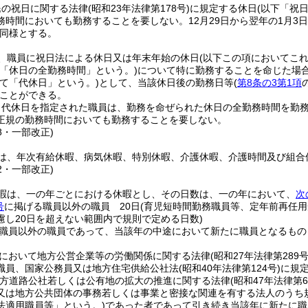
民の祝日に関する法律
(昭和23年法律第178号)
に規定する休日
(以下「祝
務時間においても勤務することを要しない。
12月29日から翌年の1月3
同様とする。
、職員に祝日法による休日又は年末年始の休日
(以下この項においてこ
「休日の全勤務時間」という。)
について特に勤務することを命じた場
て「代休日」という。)
として、当該休日後の勤務日等
(
第8条の3第1項
ことができる。
り代休日を指定された職員は、勤務を命ぜられた休日の全勤務時間を勤
正規の勤務時間においても勤務することを要しない。
78・一部改正)
は、年次有給休暇、病気休暇、特別休暇、介護休暇、介護時間及び組合
42・一部改正)
暇は、一の年ごとにおける休暇とし、その日数は、一の年において、
次
号
に掲げる職員以外の職員 20日
(育児短時間勤務職員等、定年前再任
慮し20日を超えない範囲内で規則で定める日数)
職員以外の職員であって、当該年の中途において新たに職員となるもの
において地方公営企業等の労働関係に関する法律
(昭和27年法律第289号
職員、国家公務員又は地方住宅供給公社法
(昭和40年法律第124号)
に規
方道路公社若しくは公有地の拡大の推進に関する法律
(昭和47年法律第6
又は地方公共団体の事務若しくは事業と密接な関連を有する法人のうち
法適用職員等」という。)
であった者であって引き続き当該年に新たに職