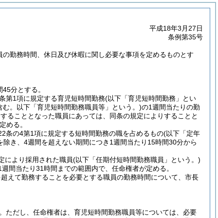
平成18年3月27日
条例第35号
職員の勤務時間、休日及び休暇に関し必要な事項を定めるものとす
45分とする。
同条第1項に規定する育児短時間勤務
(以下「育児短時間勤務」とい
含む。以下「育児短時間勤務職員等」という。)
の1週間当たりの勤
務をすることとなった職員にあっては、同条の規定によりすることと
定める。
22条の4第1項に規定する短時間勤務の職を占めるもの
(以下「定年
除き、4週間を超えない期間につき1週間当たり15時間30分から
規定により採用された職員
(以下「任期付短時間勤務職員」という。)
1週間当たり31時間までの範囲内で、任命権者が定める。
を超えて勤務することを必要とする職員の勤務時間について、市長
。
ただし、任命権者は、育児短時間勤務職員等については、必要