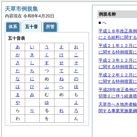
天草市例規集
例規名称
内容現在 令和8年4月20日
■ へ
体系
五十音
所管
平成１８年改正条例
による給料に関する
五十音表
平成２１年１２月に
あ
い
う
え
お
に関する特例措置に
か
き
く
け
こ
平成２３年１２月に
さ
し
す
せ
そ
に関する特例措置に
た
ち
つ
て
と
平成２２年１２月に
な
に
ぬ
ね
の
に関する特例措置に
は
ひ
ふ
へ
ほ
平成28年改正条例
ま
み
む
め
も
切替えに伴う経過措
や
ゆ
よ
天草市へき地患者輸
ら
り
る
れ
ろ
関する事業実施要綱
わ
を
ん