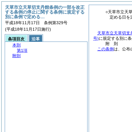
天草市立天草切支丹館条例の一部を改正
する条例の停止に関する条例に規定する
○天草市立天
別に条例で定める…
定める日を
平成18年11月17日 条例第329号
(平成18年11月17日施行)
天草市立天草切支
号)
に規定する別に条
条項目次
沿革
附
則
本則
この条例
は、公布
第1項
附則