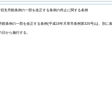
草切支丹館条例の一部を改正する条例の停止に関する条例
丹館条例の一部を改正する条例
(平成18年天草市条例第320号)
は、別に
の日から施行する。