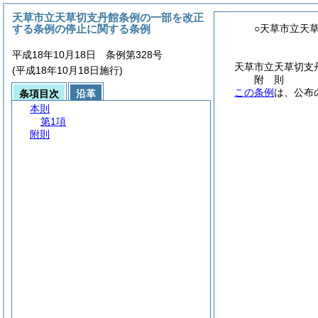
天草市立天草切支丹館条例の一部を改正
する条例の停止に関する条例
○天草市立天
平成18年10月18日 条例第328号
天草市立天草切支
(平成18年10月18日施行)
附
則
この条例
は、公布
条項目次
沿革
本則
第1項
附則