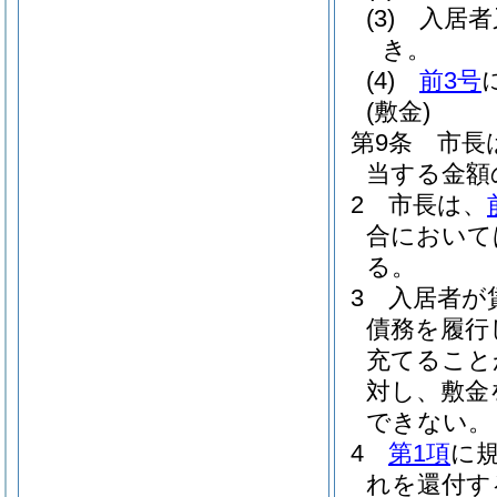
(3)
入居者
き。
(4)
前3号
(敷金)
第9条
市長
当する金額
2
市長は、
合において
る。
3
入居者が
債務を履行
充てること
対し、敷金
できない。
4
第1項
に
れを還付す