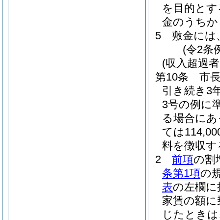
を目的とす
金のうちか
5
敷金には
(令2条
(収入超過
第10条
市
引き続き3
3号の例に
る場合にあっ
ては114
料を徴収す
2
前項
の割
条第1項
の
表
の左欄に
家賃の額に
じたときは