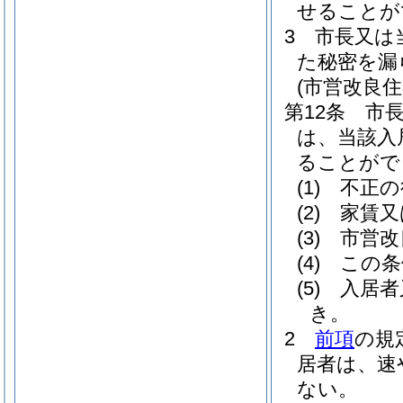
せることが
3
市長又は
た秘密を漏
(市営改良
第12条
市
は、当該入
ることがで
(1)
不正の
(2)
家賃又
(3)
市営改
(4)
この条
(5)
入居者
き。
2
前項
の規
居者は、速
ない。