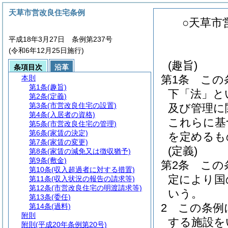
天草市営改良住宅条例
○天草市
平成18年3月27日 条例第237号
(令和6年12月25日施行)
(趣旨)
条項目次
沿革
第1条
この
本則
第1条
(趣旨)
下「法」と
第2条
(定義)
第3条
(市営改良住宅の設置)
及び管理に
第4条
(入居者の資格)
これらに基
第5条
(市営改良住宅の管理)
第6条
(家賃の決定)
を定めるも
第7条
(家賃の変更)
(定義)
第8条
(家賃の減免又は徴収猶予)
第9条
(敷金)
第2条
この
第10条
(収入超過者に対する措置)
定により国
第11条
(収入状況の報告の請求等)
第12条
(市営改良住宅の明渡請求等)
いう。
第13条
(委任)
2
この条例
第14条
(過料)
附則
する施設を
附則
(平成20年条例第20号)