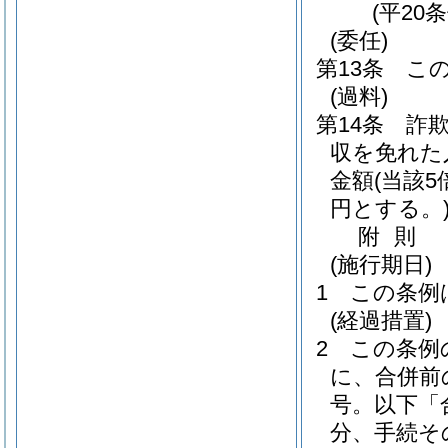
(平20
(委任)
第13条
こ
(過料)
第14条
詐
収を免れた
金額
(当該
円とする。
附
則
(施行期日)
1
この条例
(経過措置)
2
この条例
に、合併前
号。以下「
分、手続そ