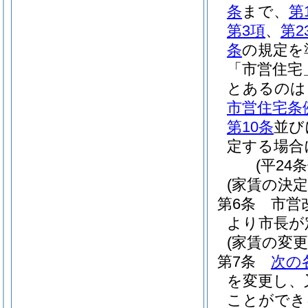
条
まで、
第
第3項
、
第2
条
の規定を
「市営住宅
とあるのは
市営住宅条
第10条
並び
定する場合
(平24
(家賃の決定
第6条
市営
より市長が
(家賃の変更
第7条
次の
を変更し、
ことができ