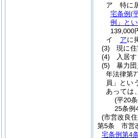
ア
特に
宅条例
(
例」とい
139,000
イ
ア
に
(3)
現に住
(4)
入居す
(5)
暴力団
年法律第7
員」という
あっては
(平20
25条例
(市営改良住
第5条
市営
宅条例第4