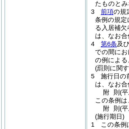
たものとみ
3
前項
の規
条例の規定
る入居補欠
は、なお合
4
第6条
及
での間にお
の例による
(罰則に関
5
施行日の
は、なお合
附
則
(
この条例は
附
則
(
(施行期日)
1
この条例