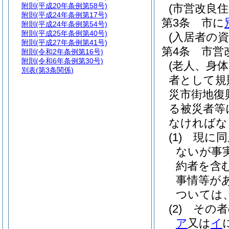
附則
(平成20年条例第58号)
(市営改良住
附則
(平成24年条例第17号)
第3条
市に
附則
(平成24年条例第54号)
附則
(平成25年条例第40号)
(入居者の資
附則
(平成27年条例第41号)
第4条
市営
附則
(令和2年条例第16号)
附則
(令和6年条例第30号)
(老人、身
別表
(第3条関係)
者として規
災市街地復
る被災者等
なければな
(1)
現に同
ないが事
約者を含む
事情等が
ついては
(2)
その者
ア
又は
イ