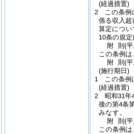
(経過措置)
2
この条例
係る収入超
算定につい
10条の規
附
則
(
この条例は
附
則
(
(施行期日)
1
この条例
(経過措置)
2
昭和31
後の第4条
みなす。
附
則
(
この条例は