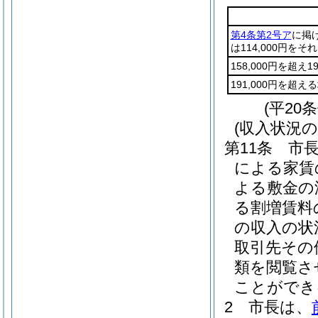
第4条第2号ア
に掲げ
は114,000円をそ
158,000円を超え1
191,000円を超え
(平20
(収入状況
第11条
市
による家賃
よる敷金の
る割増賃料
の収入の状
取引先その
類を閲覧さ
ことができ
2
市長は、