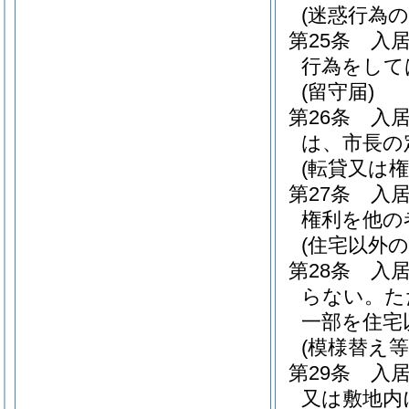
(迷惑行為の
第25条
入
行為をして
(留守届)
第26条
入
は、市長の
(転貸又は
第27条
入
権利を他の
(住宅以外
第28条
入
らない。
た
一部を住宅
(模様替え等
第29条
入
又は敷地内