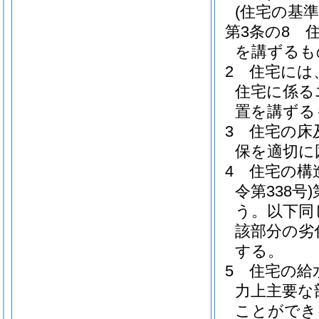
(住宅の基準
第3条の8
を講ずるも
2
住宅には
住宅に係る
置を講ずる
3
住宅の床
保を適切に
4
住宅の構
令第338号)
う。以下同
該部分の劣
する。
5
住宅の給
力上主要な
ことができ