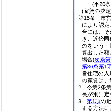
(平20
(家賃の決定
第15条
市
により認定
合には、そ
き、近傍同
のをいう。
算出した額
場合
(
次条第
第36条第1
営住宅の入
の家賃は、
2
令第2条
長が別に定
3
第1項
の
する方法に