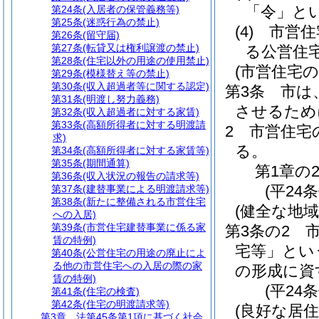
「令」とい
第24条
(入居者の保管義務等)
第25条
(迷惑行為の禁止)
(4)
市営住
第26条
(留守届)
第27条
(転貸又は権利譲渡の禁止)
る公営住
第28条
(住宅以外の用途の使用禁止)
(市営住宅の
第29条
(模様替え等の禁止)
第30条
(収入超過者等に関する認定)
第3条
市は
第31条
(明渡し努力義務)
させるため
第32条
(収入超過者に対する家賃)
第33条
(高額所得者に対する明渡請
2
市営住宅
求)
る。
第34条
(高額所得者に対する家賃等)
第35条
(期間通算)
第1章の
第36条
(収入状況の報告の請求等)
(平24
第37条
(建替事業による明渡請求等)
第38条
(新たに整備される市営住宅
(健全な地域
への入居)
第39条
(市営住宅建替事業に係る家
第3条の2
賃の特例)
宅等」とい
第40条
(公営住宅の用途の廃止によ
る他の市営住宅への入居の際の家
の形成に資
賃の特例)
(平24
第41条
(住宅の検査)
第42条
(住宅の明渡請求等)
(良好な居住
第3章
法第45条第1項に基づく社会