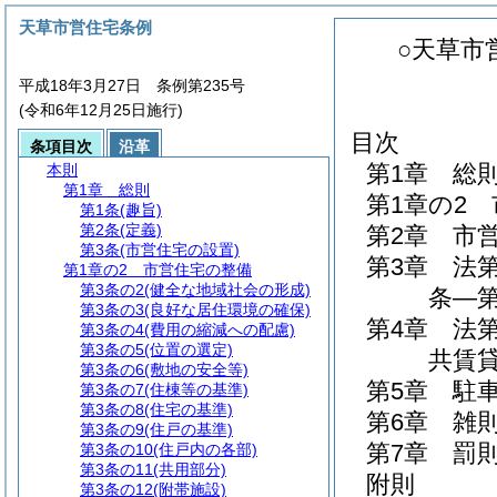
天草市営住宅条例
○天草市
平成18年3月27日 条例第235号
(令和6年12月25日施行)
目次
条項目次
沿革
第1章
総
本則
第1章
総則
第1章の2
第1条
(趣旨)
第2条
(定義)
第2章
市
第3条
(市営住宅の設置)
第3章
法
第1章の2
市営住宅の整備
第3条の2
(健全な地域社会の形成)
条―第
第3条の3
(良好な居住環境の確保)
第4章
法
第3条の4
(費用の縮減への配慮)
第3条の5
(位置の選定)
共賃貸
第3条の6
(敷地の安全等)
第5章
駐
第3条の7
(住棟等の基準)
第3条の8
(住宅の基準)
第6章
雑
第3条の9
(住戸の基準)
第7章
罰
第3条の10
(住戸内の各部)
第3条の11
(共用部分)
附則
第3条の12
(附帯施設)