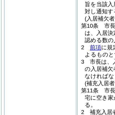
旨を当該入
対し通知す
(入居補欠者
第10条
市
は、入居決
認める数の
2
前項
に規
よるものと
3
市長は、
の入居補欠
なければな
(補充入居者
第11条
市
宅に空き家
る。
2
補充入居