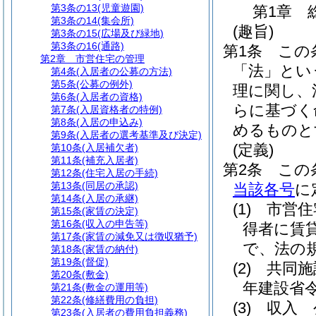
第3条の13
(児童遊園)
第1章
第3条の14
(集会所)
(趣旨)
第3条の15
(広場及び緑地)
第3条の16
(通路)
第1条
この
第2章
市営住宅の管理
「法」とい
第4条
(入居者の公募の方法)
第5条
(公募の例外)
理に関し、
第6条
(入居者の資格)
らに基づく
第7条
(入居資格者の特例)
第8条
(入居の申込み)
めるものと
第9条
(入居者の選考基準及び決定)
(定義)
第10条
(入居補欠者)
第11条
(補充入居者)
第2条
この
第12条
(住宅入居の手続)
第13条
(同居の承認)
当該各号
に
第14条
(入居の承継)
(1)
市営住
第15条
(家賃の決定)
第16条
(収入の申告等)
得者に賃
第17条
(家賃の減免又は徴収猶予)
で、法の
第18条
(家賃の納付)
第19条
(督促)
(2)
共同施
第20条
(敷金)
年建設省令
第21条
(敷金の運用等)
第22条
(修繕費用の負担)
(3)
収入 
第23条
(入居者の費用負担義務)