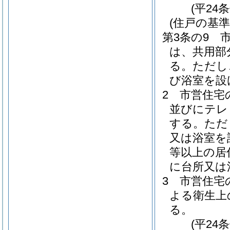
(平24
(住戸の基準
第3条の9
は、共用部
る。
ただし
び浴室を設
2
市営住宅
並びにテレ
する。
ただ
又は浴室を
等以上の居
に台所又は
3
市営住宅
よる衛生上
る。
(平24