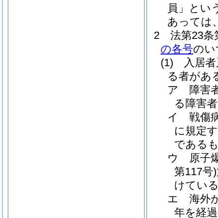
員」という
あっては
2
法第23
の各号
のい
(1)
入居者
る者があ
ア
障害
る障害
イ
戦傷
に規定す
である
ウ
原子
第117号)
けてい
エ
海外
年を経