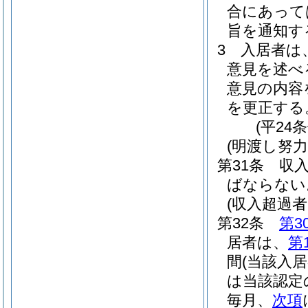
合にあって
旨を通知す
3
入居者は
意見を述べ
意見の内容
を更正する
(平24
(明渡し努力
第31条
収
ばならない
(収入超過
第32条
第3
居者は、
第
間
(当該入
は当該認定
毎月、
次項