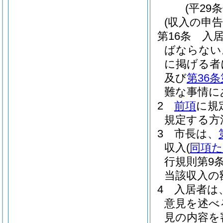
(平29
(収入の申告
第16条
入
ばならない
に掲げる者
及び
第36条
難な事情に
2
前項
に規
規定する方
3
市長は、
収入
(
同項
行規則第9
当該収入の
4
入居者は
意見を述べ
見の内容を