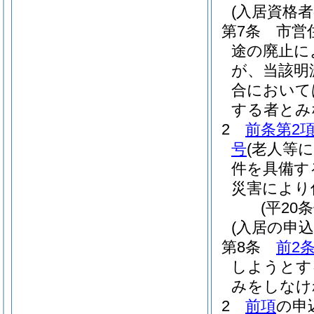
(入居資格者
第7条
市営
途の廃止に
が、当該明
合において
する者とみ
2
前条第2項
号
(老人等
件を具備す
災害により
(平20
(入居の申込
第8条
前2
しようとす
みをしなけ
2
前項
の申