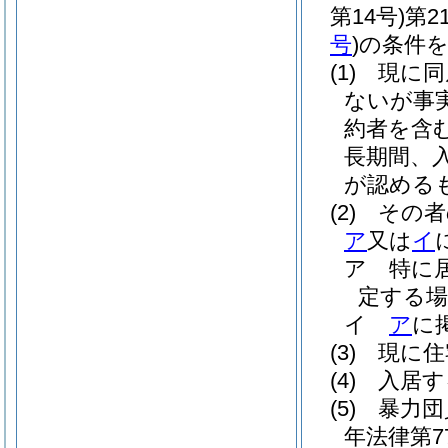
第14号)
第2
号
)
の条件
(1)
現に同
ないが事
約者を含
長期間、
が認める
(2)
その者
ア
又は
イ
ア
特に
定する場合
イ
ア
に
(3)
現に住
(4)
入居す
(5)
暴力団
年法律第7