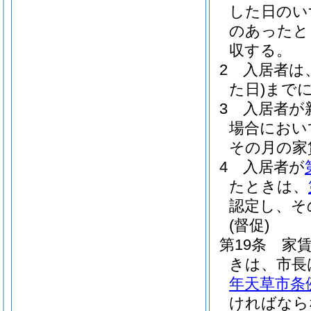
した日のい
のあったと
収する。
2
入居者は
た日)
まで
3
入居者が
場合におい
その月の家
4
入居者が
たときは、
認定し、そ
(督促)
第19条
家
きは、市長
年天草市条例
ければなら