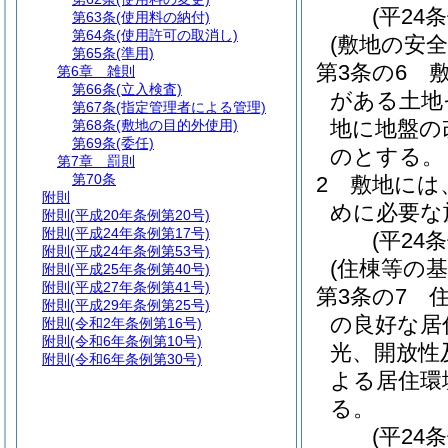
(平24
第63条
(使用料の納付)
第64条
(使用許可の取消し)
(敷地の安全
第65条
(準用)
第3条の6
第6章
雑則
第66条
(立入検査)
がある土地
第67条
(指定管理者による管理)
地に地盤の
第68条
(敷地の目的外使用)
第69条
(委任)
のとする。
第7章
罰則
第70条
2
敷地には
附則
めに必要な
附則
(平成20年条例第20号)
附則
(平成24年条例第17号)
(平24
附則
(平成24年条例第53号)
(住棟等の基
附則
(平成25年条例第40号)
附則
(平成27年条例第41号)
第3条の7
附則
(平成29年条例第25号)
の良好な居
附則
(令和2年条例第16号)
附則
(令和6年条例第10号)
光、開放性
附則
(令和6年条例第30号)
よる居住環
る。
(平24