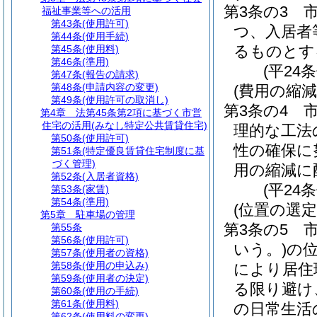
第3条の3
福祉事業等への活用
第43条
(使用許可)
つ、入居者
第44条
(使用手続)
るものとす
第45条
(使用料)
第46条
(準用)
(平24
第47条
(報告の請求)
第48条
(申請内容の変更)
(費用の縮減
第49条
(使用許可の取消し)
第3条の4
第4章
法第45条第2項に基づく市営
住宅の活用(みなし特定公共賃貸住宅)
理的な工法
第50条
(使用許可)
性の確保に
第51条
(特定優良賃貸住宅制度に基
づく管理)
用の縮減に
第52条
(入居者資格)
(平24
第53条
(家賃)
第54条
(準用)
(位置の選定
第5章
駐車場の管理
第3条の5
第55条
第56条
(使用許可)
いう。)
の
第57条
(使用者の資格)
第58条
(使用の申込み)
により居住
第59条
(使用者の決定)
る限り避け
第60条
(使用の手続)
第61条
(使用料)
の日常生活
第62条
(使用料の変更)