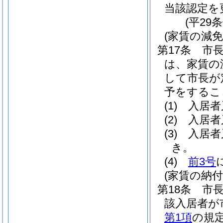
当該認定を
(平29
(家賃の減
第17条
市
は、家賃の
して市長が
予をするこ
(1)
入居者
(2)
入居者
(3)
入居者
き。
(4)
前3号
(家賃の納付
第18条
市
該入居者が
第1項
の規