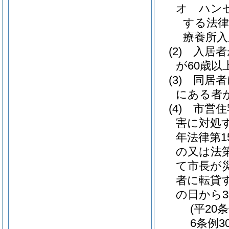
オ
ハン
する法律
療養所入
(2)
入居者
が60歳以
(3)
同居者
にある者
(4)
市営住
害に対処
年法律第15
の又は法
て市長が
者に転貸
の日から3
(平20
6条例3