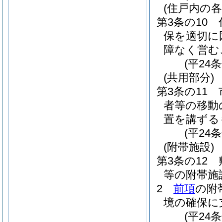
(住戸内の各
第3条の10
保を適切に
障なく営む
(平24
(共用部分)
第3条の11
者等の移動
置を講ずる
(平24
(附帯施設)
第3条の12
等の附帯施
2
前項
の附
境の確保に
(平24