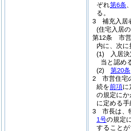
ぞれ
第6条
る。
3
補充入居
(住宅入居の
第12条
市
内に、次に
(1)
入居決
当と認め
(2)
第20条
2
市営住宅
続を
前項
に
の規定にか
に定める手
3
市長は、
1号
の規定
することが