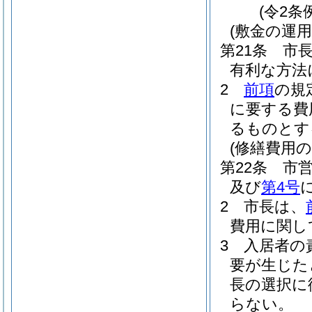
(令2条
(敷金の運用
第21条
市
有利な方法
2
前項
の規
に要する費
るものとす
(修繕費用の
第22条
市
及び
第4号
2
市長は、
費用に関し
3
入居者の
要が生じた
長の選択に
らない。