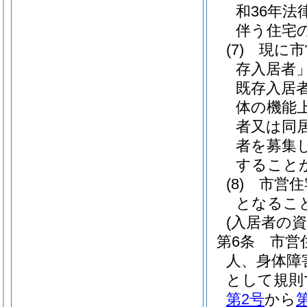
和36年法律
伴う住宅
(7)
現に市
存入居者」
既存入居
体の機能
者又は同
者を募集
すること
(8)
市営住
となるこ
(入居者の資
第6条
市営
人、身体障
として規則
第2号
から