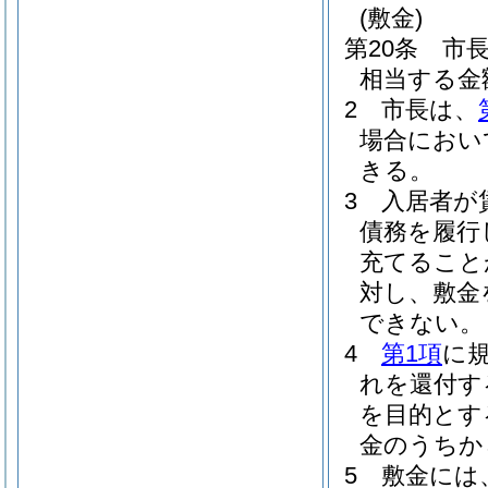
(敷金)
第20条
市
相当する金
2
市長は、
場合におい
きる。
3
入居者が
債務を履行
充てること
対し、敷金
できない。
4
第1項
に
れを還付す
を目的とす
金のうちか
5
敷金には