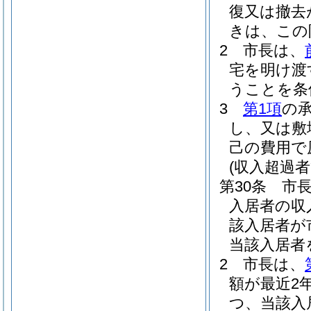
復又は撤去
きは、この
2
市長は、
宅を明け渡
うことを条
3
第1項
の
し、又は敷
己の費用で
(収入超過
第30条
市
入居者の収
該入居者が
当該入居者
2
市長は、
額が最近2
つ、当該入