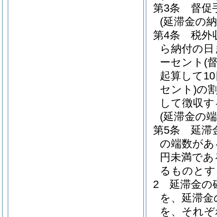
第3条
督促
(延滞金の納
第4条
税外
ら納付の日
ーセント
(
起算して1
セント)
の
して徴収す
(延滞金の端
第5条
延滞
の端数があ
円未満であ
るものとす
2
延滞金の
を、延滞金
を、それぞ