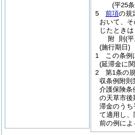
(平25
5
前項
の規
おいて、そ
じたときは
附
則
(
(施行期日)
1
この条例
(延滞金に
2
第1条の
収条例附則
介護保険条
の天草市後
滞金のうち
て適用し、
前の例によ