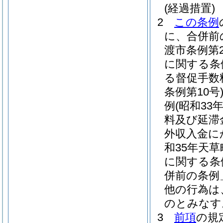
(経過措置)
2
この条例
に、合併前
渡市条例第2
に関する条
る督促手数
条例第10号
例
(昭和33
料及び延滞
外収入金に
和35年天草
に関する条
併前の条例
他の行為は
のとみなす
3
前項
の規