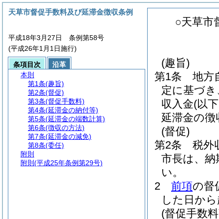
天草市督促手数料及び延滞金徴収条例
○天草市
平成18年3月27日 条例第58号
(平成26年1月1日施行)
(趣旨)
条項目次
沿革
第1条
地方
本則
第1条
(趣旨)
定に基づき
第2条
(督促)
第3条
(督促手数料)
収入金
(以
第4条
(延滞金の納付等)
延滞金の徴
第5条
(延滞金の端数計算)
第6条
(徴収の方法)
(督促)
第7条
(延滞金の減免)
第2条
税外
第8条
(委任)
附則
市長は、納
附則
(平成25年条例第29号)
い。
2
前項
の督
した日から
(督促手数料