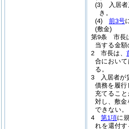
(3)
入居者
き。
(4)
前3号
(敷金)
第9条
市長
当する金額
2
市長は、
合において
る。
3
入居者が
債務を履行
充てること
対し、敷金
できない。
4
第1項
に
れを還付す