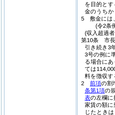
を目的とす
金のうちか
5
敷金には
(令2条
(収入超過
第10条
市
引き続き3
3号の例に
る場合にあっ
ては114
料を徴収す
2
前項
の割
条第1項
の
表
の左欄に
家賃の額に
じたときは