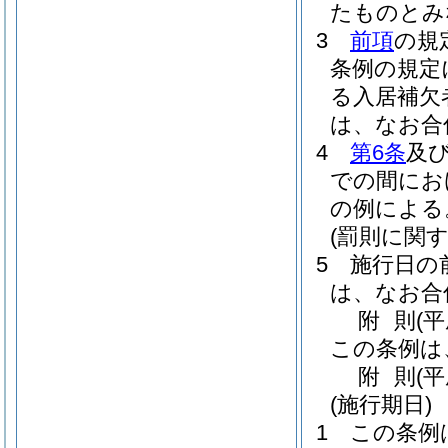
たものとみ
3
前項
の規
条例の規定
る入居補欠
は、なお合
4
第6条
及
での間にお
の例による
(罰則に関
5
施行日の
は、なお合
附
則
(
この条例は
附
則
(
(施行期日)
1
この条例