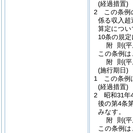
(経過措置)
2
この条例
係る収入超
算定につい
10条の規
附
則
(
この条例は
附
則
(
(施行期日)
1
この条例
(経過措置)
2
昭和31
後の第4条
みなす。
附
則
(
この条例は