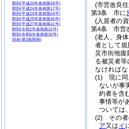
附則
(平成20年条例第58号)
(市営改良住
附則
(平成24年条例第17号)
第3条
市に
附則
(平成24年条例第54号)
附則
(平成25年条例第40号)
(入居者の資
附則
(平成27年条例第41号)
第4条
市営
附則
(令和2年条例第16号)
附則
(令和6年条例第30号)
(老人、身
別表
(第3条関係)
者として規
災市街地復
る被災者等
なければな
(1)
現に同
ないが事
約者を含む
事情等が
ついては
(2)
その者
ア
又は
イ