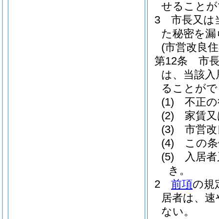
せることが
3
市長又は
た秘密を漏
(市営改良
第12条
市
は、当該入
ることがで
(1)
不正の
(2)
家賃又
(3)
市営改
(4)
この条
(5)
入居者
き。
2
前項
の規
居者は、速
ない。