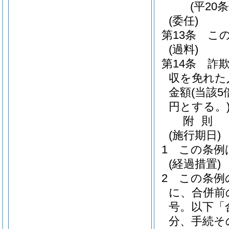
(平20
(委任)
第13条
こ
(過料)
第14条
詐
収を免れた
金額
(当該
円とする。
附
則
(施行期日)
1
この条例
(経過措置)
2
この条例
に、合併前
号。以下「
分、手続そ