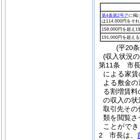
第4条第2号ア
に掲げ
は114,000円をそ
158,000円を超え1
191,000円を超え
(平20
(収入状況
第11条
市
による家賃
よる敷金の
る割増賃料
の収入の状
取引先その
類を閲覧さ
ことができ
2
市長は、