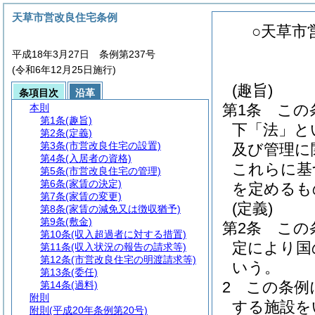
天草市営改良住宅条例
○天草市
平成18年3月27日 条例第237号
(令和6年12月25日施行)
(趣旨)
条項目次
沿革
第1条
この
本則
第1条
(趣旨)
下「法」と
第2条
(定義)
第3条
(市営改良住宅の設置)
及び管理に
第4条
(入居者の資格)
これらに基
第5条
(市営改良住宅の管理)
第6条
(家賃の決定)
を定めるも
第7条
(家賃の変更)
(定義)
第8条
(家賃の減免又は徴収猶予)
第9条
(敷金)
第2条
この
第10条
(収入超過者に対する措置)
定により国
第11条
(収入状況の報告の請求等)
第12条
(市営改良住宅の明渡請求等)
いう。
第13条
(委任)
2
この条例
第14条
(過料)
附則
する施設を
附則
(平成20年条例第20号)