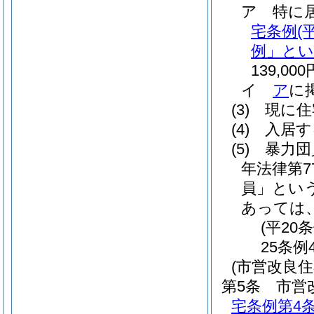
ア
特に
宅条例
(
例」とい
139,000
イ
ア
に
(3)
現に住
(4)
入居す
(5)
暴力団
年法律第7
員」という
あっては
(平20
25条例
(市営改良住
第5条
市営
宅条例第4