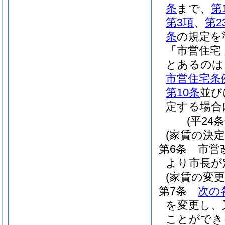
条
まで、
第
第3項
、
第2
条
の規定を
「市営住宅
とあるのは
市営住宅条
第10条
並び
定する場合
(平24
(家賃の決定
第6条
市営
より市長が
(家賃の変更
第7条
次の
を変更し、
ことができ