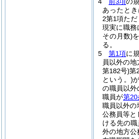
4
前3項
の
あったとき
2第1項た
現実に職務
その月数)
る。
5
第1項
に
員以外の地
第182号)
第
という。)
の職員以外
職員が
第2
職員以外の
公務員等と
ける先の職
外の地方公