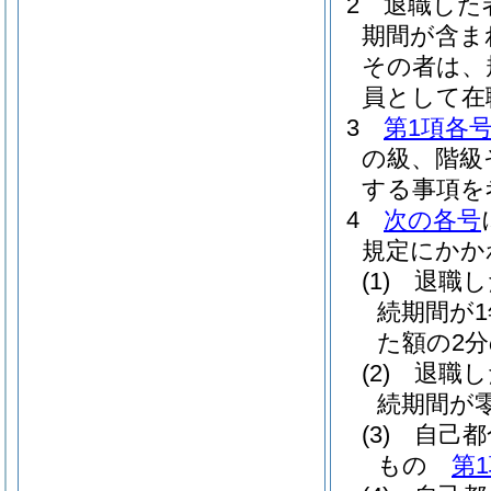
2
退職した
期間が含ま
その者は、
員として在
3
第1項各
の級、階級
する事項を
4
次の各号
規定にかか
(1)
退職し
続期間が
た額の2
(2)
退職し
続期間が
(3)
自己都
もの
第