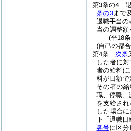
第3条の4
条の3
まで
退職手当の
当の調整額
(平18
(自己の都
第4条
次条
した者に対
者の給料
(
料が日額で
その者の給
職、停職、
を支給され
した場合に
下「退職日
各号
に区分