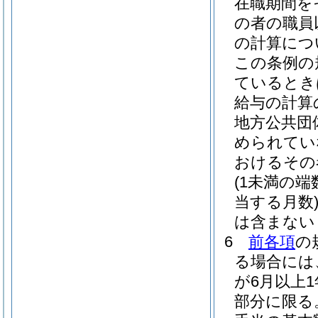
在職期間を
の者の職員
の計算につ
この条例の
ているとき
給与の計算
地方公共団
められてい
おけるその
(1未満の
当する月数
は含まない
6
前各項
の
る場合には
が6月以上
部分に限る