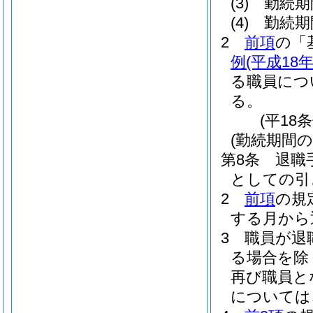
(3)
勤続期
(4)
勤続期
2
前項
の「
例
(平成18
る職員につ
る。
(平18
(勤続期間の
第8条
退職
としての引
2
前項
の規
する月から
3
職員が退
る場合を除
再び職員と
については