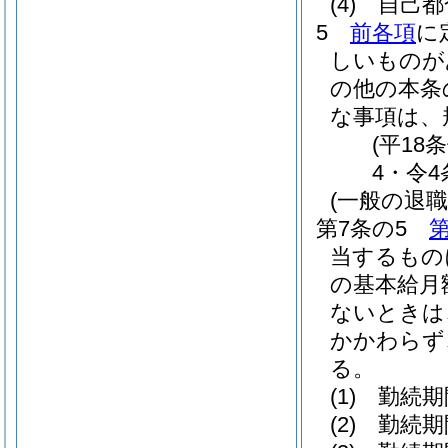
(4)
自己都
5
前各項
に
しいものが
の他の本条
な事項は、
(平18
4・令4
(一般の退
第7条の5
第
当するもの
の基本給月
ないときは
かかわらず
る。
(1)
勤続期
(2)
勤続期