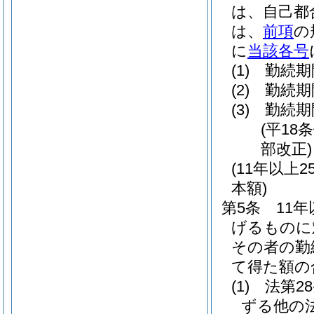
は、自己都
は、
前項
の
に
当該各号
(1)
勤続期
(2)
勤続期
(3)
勤続期
(平18
部改正)
(11年以
本額)
第5条
11
げるものに
その者の勤
て得た額の
(1)
法第2
ずる他の