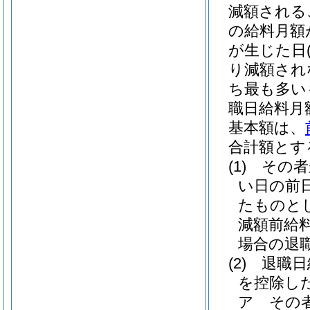
減額される
の給料月額
が生じた日
り減額され
ち最も多い
職日給料月
基本額は、
合計額とす
(1)
その者
い日の前
たものと
減額前給
場合の退
(2)
退職日
を控除し
ア
その