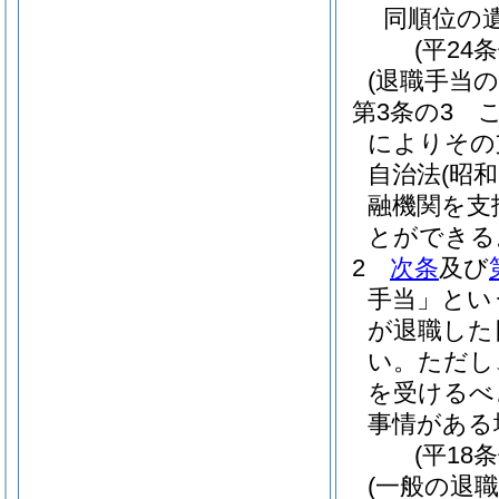
同順位の
(平24
(退職手当の
第3条の3
によりその
自治法
(昭和
融機関を支
とができる
2
次条
及び
手当」とい
が退職した
い。
ただし
を受けるべ
事情がある
(平18
(一般の退職