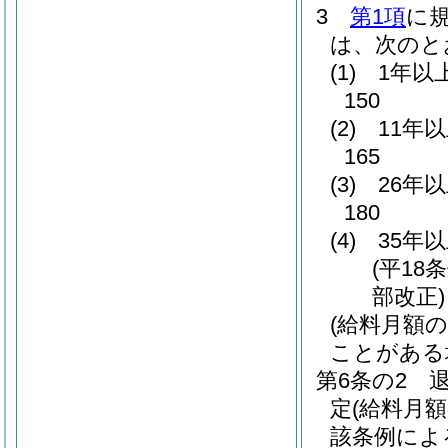
3
第1項
に
は、次のと
(1)
1年以
150
(2)
11年
165
(3)
26年
180
(4)
35年
(平18
部改正)
(給料月額
ことがある
第6条の2
定
(給料月
該条例によ