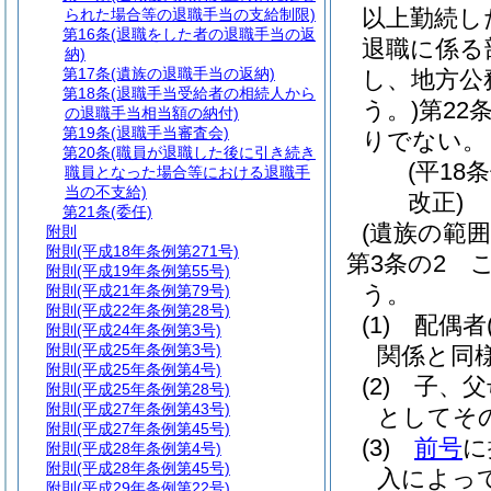
以上勤続し
られた場合等の退職手当の支給制限)
第16条
(退職をした者の退職手当の返
退職に係る
納)
第17条
(遺族の退職手当の返納)
し、地方公
第18条
(退職手当受給者の相続人から
う。)
第22
の退職手当相当額の納付)
第19条
(退職手当審査会)
りでない。
第20条
(職員が退職した後に引き続き
(平18
職員となった場合等における退職手
当の不支給)
改正)
第21条
(委任)
(遺族の範囲
附則
附則
(平成18年条例第271号)
第3条の2
附則
(平成19年条例第55号)
う。
附則
(平成21年条例第79号)
附則
(平成22年条例第28号)
(1)
配偶者
附則
(平成24年条例第3号)
附則
(平成25年条例第3号)
関係と同
附則
(平成25年条例第4号)
(2)
子、父
附則
(平成25年条例第28号)
附則
(平成27年条例第43号)
としてそ
附則
(平成27年条例第45号)
(3)
前号
に
附則
(平成28年条例第4号)
附則
(平成28年条例第45号)
入によっ
附則
(平成29年条例第22号)