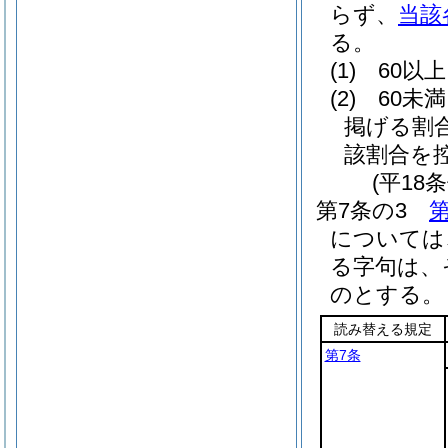
らず、
当該
る。
(1)
60以
(2)
60未
掲げる割
該割合を
(平18
第7条の3
第
については
る字句は、
のとする。
読み替える規定
第7条