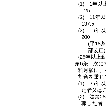
(1)
1年以
125
(2)
11年
137.5
(3)
16年
200
(平18
部改正)
(25年以
第6条
次に
料月額に、
割合を乗じ
(1)
25年
た者又は
(2)
法第2
職した者