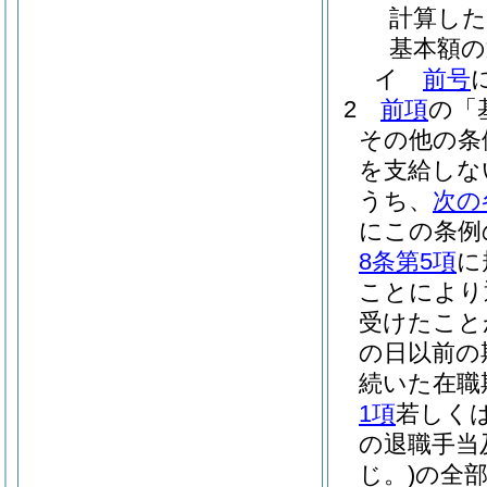
計算し
基本額の
イ
前号
2
前項
の「
その他の条
を支給しな
うち、
次の
にこの条例
8条第5項
に
ことにより
受けたこと
の日以前の
続いた在職
1項
若しく
の退職手当
じ。)
の全