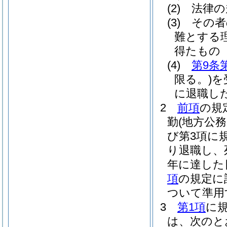
(2)
法律の
(3)
その者
難とする
得たもの
(4)
第9条
限る。)
を
に退職し
2
前項
の規
勤
(地方公
び第3項に
り退職し、
年に達した
項
の規定に
ついて準用
3
第1項
に
は、次のと