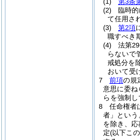
(1)
第3条
(2)
臨時的
て任用さ
(3)
第2項
職すべき
(4)
法第2
らないで
戒処分を除
おいて受
7
前項
の規
意思に委ね
らを強制し
8
任命権者
者」という
を除き、応
定
(以下こ