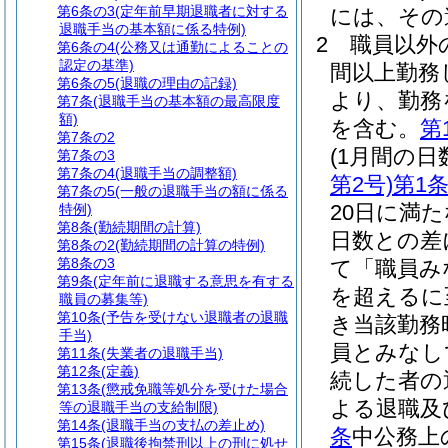
第6条の3
(定年前早期退職者に対する
には、その
退職手当の基本額に係る特例)
2
職員以外
第6条の4
(公務又は通勤によることの
認定の基準)
間以上勤務
第6条の5
(退職の理由の記録)
より、勤務
第7条
(退職手当の基本額の最高限度
額)
を含む。
第
第7条の2
(1月間の日
第7条の3
第7条の4
(退職手当の調整額)
第2号)
第1
第7条の5
(一般の退職手当の額に係る
20日に満
特例)
第8条
(勤続期間の計算)
日数との差
第8条の2
(勤続期間の計算の特例)
第8条の3
て「職員み
第9条
(定年前に退職する意思を有する
を超えるに
職員の募集等)
第10条
(予告を受けない退職者の退職
き当該勤務
手当)
員とみなし
第11条
(失業者の退職手当)
第12条
(定義)
続した者の
第13条
(懲戒免職等処分を受けた場合
よる退職及
等の退職手当の支給制限)
第14条
(退職手当の支払の差止め)
条
中公務上
第15条
(退職後拘禁刑以上の刑に処せ