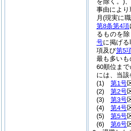
を除く。)
事由により
月
(現実に
第8条第4項
るものを除
号
に掲げる
項及び
第5
最も多いも
60順位ま
には、当該
(1)
第1号
(2)
第2号
(3)
第3号
(4)
第4号
(5)
第5号
(6)
第6号