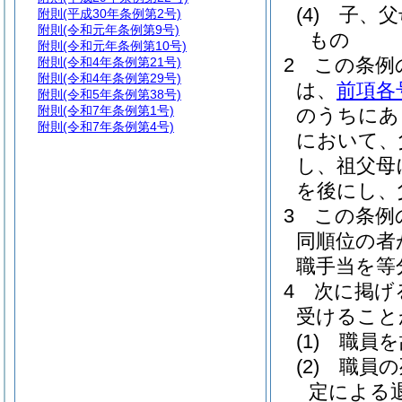
(4)
子、父
附則
(平成30年条例第2号)
附則
(令和元年条例第9号)
もの
附則
(令和元年条例第10号)
2
この条例
附則
(令和4年条例第21号)
附則
(令和4年条例第29号)
は、
前項各
附則
(令和5年条例第38号)
附則
(令和7年条例第1号)
のうちにあ
附則
(令和7年条例第4号)
において、
し、祖父母
を後にし、
3
この条例
同順位の者
職手当を等
4
次に掲げ
受けること
(1)
職員を
(2)
職員の
定による