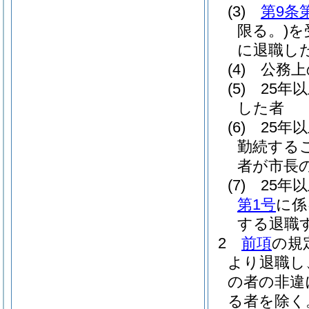
(3)
第9条
限る。)
を
に退職し
(4)
公務上
(5)
25年
した者
(6)
25年
勤続する
者が市長
(7)
25年
第1号
に係
する退職
2
前項
の規
より退職し
の者の非違
る者を除く