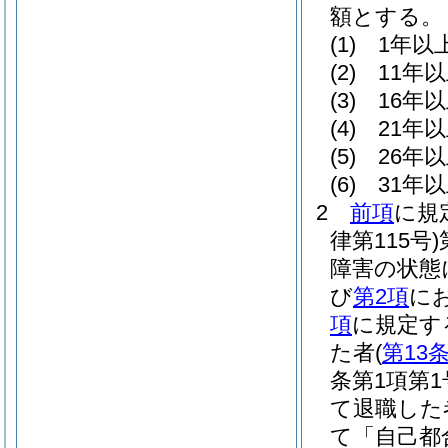
額とする。
(1)
1年以
(2)
11年
(3)
16年
(4)
21年
(5)
26年
(6)
31年
2
前項
に規
律第115号)
障害の状態
び
第2項
に
項
に規定す
た者
(
第13
条第1項第
て退職した
て「自己都