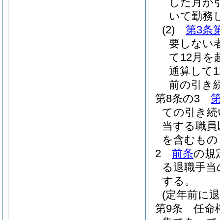
した月が
いて勤務
(2)
第3条
要しない
て12月
通算して
前の引き
第8条の3
第
ての引き続
当する職員
を含むもの
2
前条
の規
る退職手当
する。
(定年前に
第9条
任命