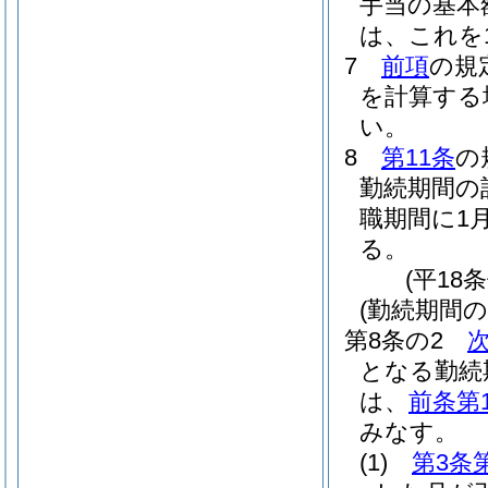
手当の基本
は、これを
7
前項
の規
を計算する
い。
8
第11条
の
勤続期間の
職期間に1
る。
(平18
(勤続期間の
第8条の2
となる勤続
は、
前条第
みなす。
(1)
第3条