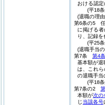
おける認定
(平18
(退職の理由
第6条の5
に掲げる者
り、記録を
(平25
(退職手当
第7条
第4
基本額が退
は、これら
の退職手当
(平18
第7条の2
第
本額が
次の
じ
当該各号