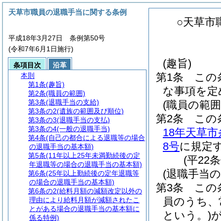
天草市職員の退職手当に関する条例
○天草市
平成18年3月27日 条例第50号
(令和7年6月1日施行)
(趣旨)
条項目次
沿革
第1条
この
本則
第1条
(趣旨)
な事項を定
第2条
(職員の範囲)
第3条
(退職手当の支給)
(職員の範囲
第3条の2
(遺族の範囲及び順位)
第2条
この
第3条の3
(退職手当の支払)
第3条の4
(一般の退職手当)
18年天草市
第4条
(自己の都合による退職等の場合
8号
に規定
の退職手当の基本額)
第5条
(11年以上25年未満勤続後の定
(平22
年退職等の場合の退職手当の基本額)
(退職手当の
第6条
(25年以上勤続後の定年退職等
の場合の退職手当の基本額)
第3条
この
第6条の2
(給料月額の減額改定以外の
員のうち、
理由により給料月額が減額されたこ
とがある場合の退職手当の基本額に
という。)
係る特例)