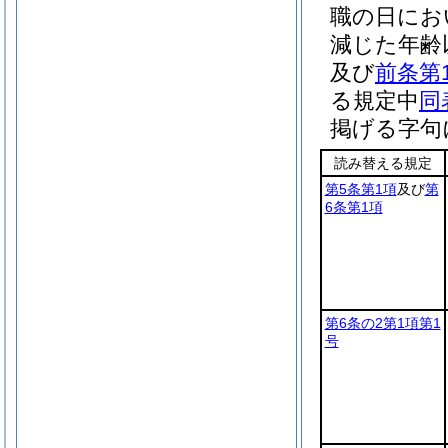
職の日にお
減じた年齢
及び
前条第
る規定中
同
掲げる字句
読み替える規定
第5条第1項
及び
第
6条第1項
第6条の2第1項第1
号