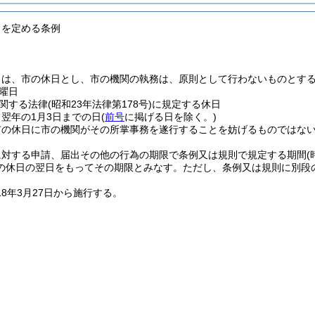
日を定める条例
日は、市の休日とし、市の機関の執務は、原則として行わないものとす
曜日
関する法律
(昭和23年法律第178号)
に規定する休日
ら翌年の1月3日までの日
(
前号
に掲げる日を除く。)
市の休日に市の機関がその所掌事務を遂行することを妨げるものではな
に対する申請、届出その他の行為の期限で条例又は規則で規定する期間
の休日の翌日をもってその期限とみなす。
ただし、条例又は規則に別段
18年3月27日から施行する。