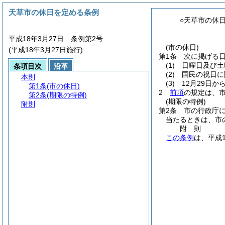
天草市の休日を定める条例
○天草市の休
平成18年3月27日 条例第2号
(市の休日)
(平成18年3月27日施行)
第1条
次に掲げる
(1)
日曜日及び土
条項目次
沿革
(2)
国民の祝日に
本則
(3)
12月29日か
第1条
(市の休日)
2
前項
の規定は、
第2条
(期限の特例)
(期限の特例)
附則
第2条
市の行政庁
当たるときは、市
附
則
この条例
は、平成