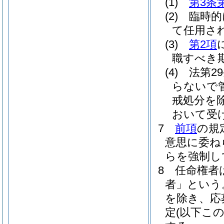
(1)
第3条
(2)
臨時的
て任用さ
(3)
第2項
職すべき
(4)
法第2
らないで
戒処分を除
おいて受
7
前項
の規
意思に委ね
らを強制し
8
任命権者
者」という
を除き、応
定
(以下こ