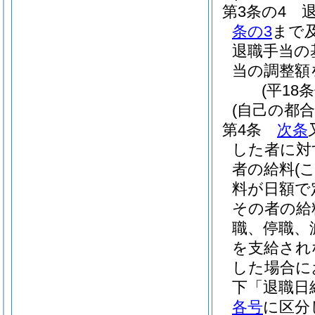
第3条の4
条の3
まで
退職手当の
当の調整額
(平18
(自己の都
第4条
次条
した者に対
者の給料
(
料が日額で
その者の給
職、停職、
を支給され
した場合に
下「退職日
各号
に区分