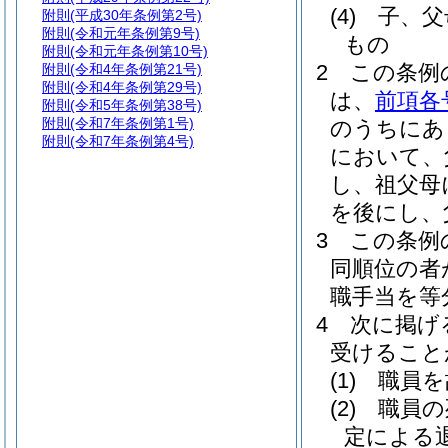
(4)
子、父
附則
(平成30年条例第2号)
附則
(令和元年条例第9号)
もの
附則
(令和元年条例第10号)
2
この条例
附則
(令和4年条例第21号)
附則
(令和4年条例第29号)
は、
前項各
附則
(令和5年条例第38号)
附則
(令和7年条例第1号)
のうちにあ
附則
(令和7年条例第4号)
において、
し、祖父母
を後にし、
3
この条例
同順位の者
職手当を等
4
次に掲げ
受けること
(1)
職員を
(2)
職員の
定による