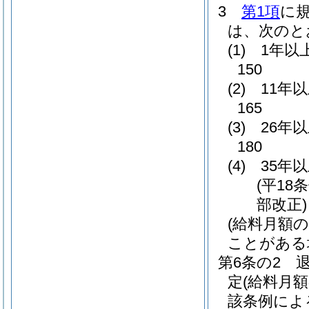
3
第1項
に
は、次のと
(1)
1年以
150
(2)
11年
165
(3)
26年
180
(4)
35年
(平18
部改正)
(給料月額
ことがある
第6条の2
定
(給料月
該条例によ