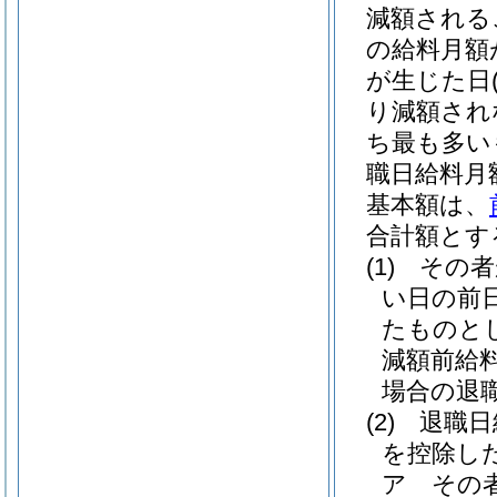
減額される
の給料月額
が生じた日
り減額され
ち最も多い
職日給料月
基本額は、
合計額とす
(1)
その者
い日の前
たものと
減額前給
場合の退
(2)
退職日
を控除し
ア
その