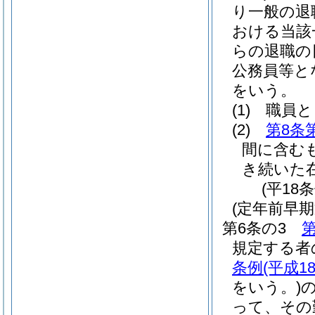
り一般の退
おける当該
らの退職の
公務員等と
をいう。
(1)
職員と
(2)
第8条
間に含む
き続いた
(平18
(定年前早
第6条の3
第
規定する者
条例
(平成1
をいう。)
って、その