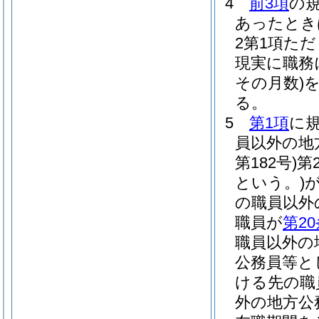
4
前3項
の
あったとき
2第1項た
現実に職務
その月数)
る。
5
第1項
に
員以外の地
第182号)
第
という。)
の職員以外
職員が
第2
職員以外の
公務員等と
ける先の職
外の地方公