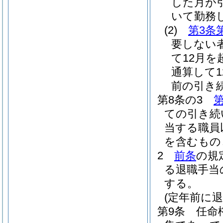
した月が
いて勤務
(2)
第3条
要しない
て12月
通算して
前の引き
第8条の3
第
ての引き続
当する職員
を含むもの
2
前条
の規
る退職手当
する。
(定年前に
第9条
任命