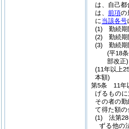
は、自己都
は、
前項
の
に
当該各号
(1)
勤続期
(2)
勤続期
(3)
勤続期
(平18
部改正)
(11年以
本額)
第5条
11
げるものに
その者の勤
て得た額の
(1)
法第2
ずる他の