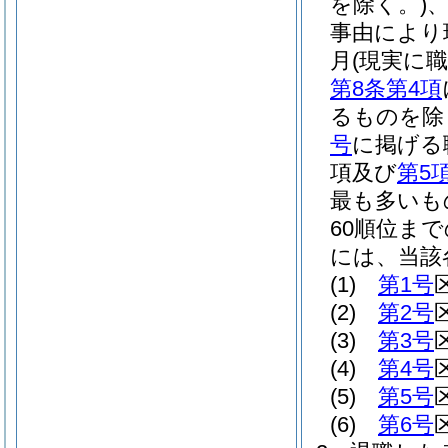
を除く。)
事由により
月
(現実に
第8条第4項
るものを除
号
に掲げる
項及び
第5
最も多いも
60順位ま
には、当該
(1)
第1号
(2)
第2号
(3)
第3号
(4)
第4号
(5)
第5号
(6)
第6号