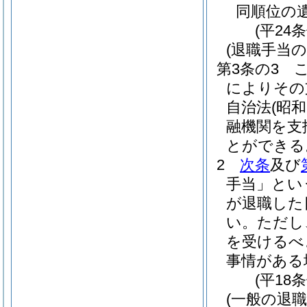
同順位の
(平24
(退職手当の
第3条の3
によりその
自治法
(昭和
融機関を支
とができる
2
次条
及び
手当」とい
が退職した
い。
ただし
を受けるべ
事情がある
(平18
(一般の退職