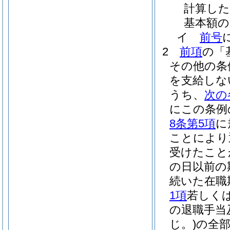
計算し
基本額の
イ
前号
2
前項
の「
その他の条
を支給しな
うち、
次の
にこの条例
8条第5項
に
ことにより
受けたこと
の日以前の
続いた在職
1項
若しく
の退職手当
じ。)
の全