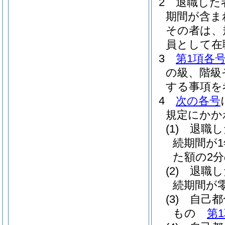
2
退職した
期間が含ま
その者は、
員として在
3
第1項各
の級、階級
する事項を
4
次の各号
規定にかか
(1)
退職し
続期間が
た額の2
(2)
退職し
続期間が
(3)
自己都
もの
第