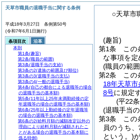
天草市職員の退職手当に関する条例
○天草市
平成18年3月27日 条例第50号
(令和7年6月1日施行)
(趣旨)
条項目次
沿革
第1条
この
本則
第1条
(趣旨)
な事項を定
第2条
(職員の範囲)
第3条
(退職手当の支給)
(職員の範囲
第3条の2
(遺族の範囲及び順位)
第2条
この
第3条の3
(退職手当の支払)
第3条の4
(一般の退職手当)
18年天草市
第4条
(自己の都合による退職等の場合
8号
に規定
の退職手当の基本額)
第5条
(11年以上25年未満勤続後の定
(平22
年退職等の場合の退職手当の基本額)
(退職手当の
第6条
(25年以上勤続後の定年退職等
の場合の退職手当の基本額)
第3条
この
第6条の2
(給料月額の減額改定以外の
員のうち、
理由により給料月額が減額されたこ
とがある場合の退職手当の基本額に
という。)
係る特例)