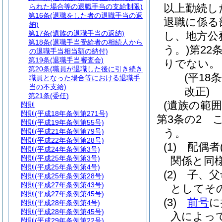
以上勤続し
られた場合等の退職手当の支給制限)
第16条
(退職をした者の退職手当の返
退職に係る
納)
第17条
(遺族の退職手当の返納)
し、地方公
第18条
(退職手当受給者の相続人から
う。)
第22
の退職手当相当額の納付)
第19条
(退職手当審査会)
りでない。
第20条
(職員が退職した後に引き続き
(平18
職員となった場合等における退職手
当の不支給)
改正)
第21条
(委任)
(遺族の範囲
附則
附則
(平成18年条例第271号)
第3条の2
附則
(平成19年条例第55号)
う。
附則
(平成21年条例第79号)
附則
(平成22年条例第28号)
(1)
配偶者
附則
(平成24年条例第3号)
附則
(平成25年条例第3号)
関係と同
附則
(平成25年条例第4号)
(2)
子、父
附則
(平成25年条例第28号)
附則
(平成27年条例第43号)
としてそ
附則
(平成27年条例第45号)
(3)
前号
に
附則
(平成28年条例第4号)
附則
(平成28年条例第45号)
入によっ
附則
(平成29年条例第22号)