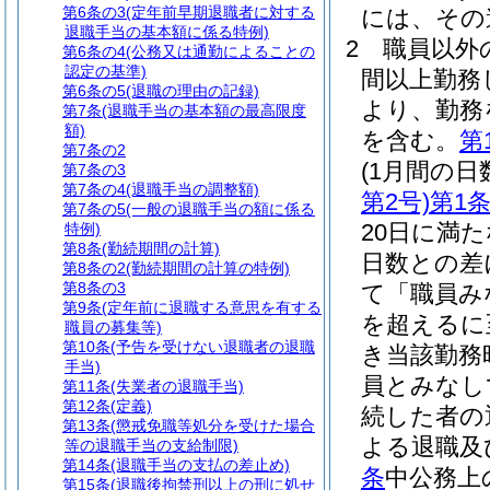
第6条の3
(定年前早期退職者に対する
には、その
退職手当の基本額に係る特例)
2
職員以外
第6条の4
(公務又は通勤によることの
認定の基準)
間以上勤務
第6条の5
(退職の理由の記録)
より、勤務
第7条
(退職手当の基本額の最高限度
額)
を含む。
第
第7条の2
(1月間の日
第7条の3
第7条の4
(退職手当の調整額)
第2号)
第1
第7条の5
(一般の退職手当の額に係る
20日に満
特例)
第8条
(勤続期間の計算)
日数との差
第8条の2
(勤続期間の計算の特例)
第8条の3
て「職員み
第9条
(定年前に退職する意思を有する
を超えるに
職員の募集等)
第10条
(予告を受けない退職者の退職
き当該勤務
手当)
員とみなし
第11条
(失業者の退職手当)
第12条
(定義)
続した者の
第13条
(懲戒免職等処分を受けた場合
よる退職及
等の退職手当の支給制限)
第14条
(退職手当の支払の差止め)
条
中公務上
第15条
(退職後拘禁刑以上の刑に処せ