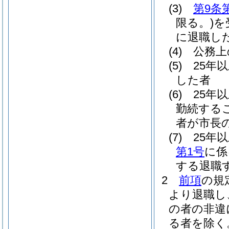
(3)
第9条
限る。)
を
に退職し
(4)
公務上
(5)
25年
した者
(6)
25年
勤続する
者が市長
(7)
25年
第1号
に係
する退職
2
前項
の規
より退職し
の者の非違
る者を除く