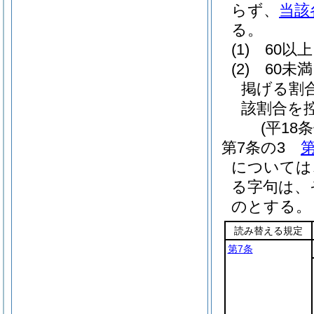
らず、
当該
る。
(1)
60以
(2)
60未
掲げる割
該割合を
(平18
第7条の3
第
については
る字句は、
のとする。
読み替える規定
第7条