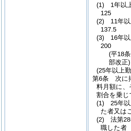
(1)
1年以
125
(2)
11年
137.5
(3)
16年
200
(平18
部改正)
(25年以
第6条
次に
料月額に、
割合を乗じ
(1)
25年
た者又は
(2)
法第2
職した者