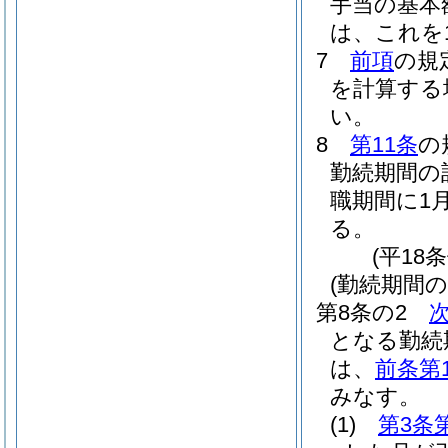
手当の基本
は、これを
7
前項
の規
を計算する
い。
8
第11条
の
勤続期間の
職期間に1
る。
(平18
(勤続期間の
第8条の2
となる勤続
は、
前条第
みなす。
(1)
第3条