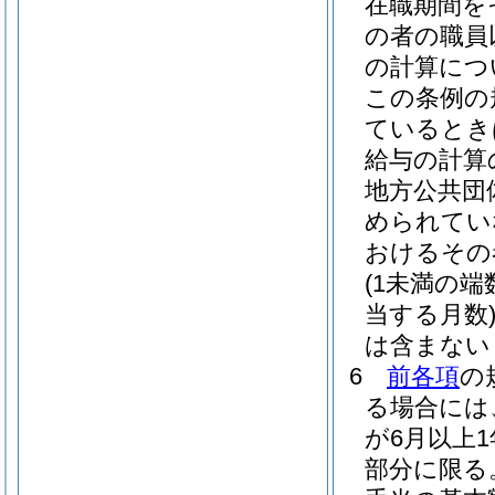
在職期間を
の者の職員
の計算につ
この条例の
ているとき
給与の計算
地方公共団
められてい
おけるその
(1未満の
当する月数
は含まない
6
前各項
の
る場合には
が6月以上
部分に限る