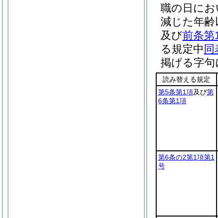
職の日にお
減じた年齢
及び
前条第
る規定中
同
掲げる字句
読み替える規定
第5条第1項
及び
第
6条第1項
第6条の2第1項第1
号