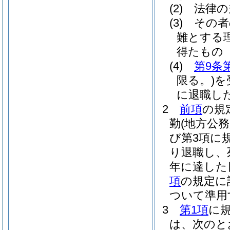
(2)
法律の
(3)
その者
難とする
得たもの
(4)
第9条
限る。)
を
に退職し
2
前項
の規
勤
(地方公
び第3項に
り退職し、
年に達した
項
の規定に
ついて準用
3
第1項
に
は、次のと