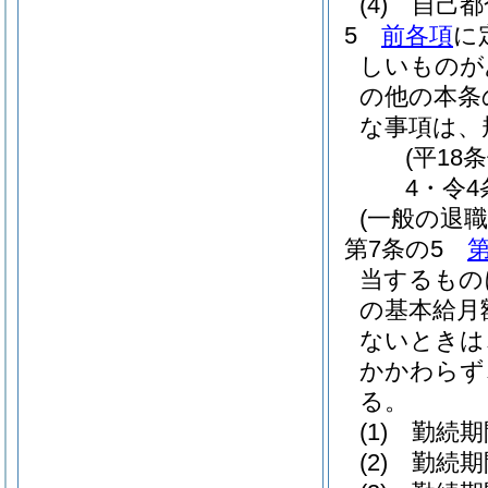
(4)
自己都
5
前各項
に
しいものが
の他の本条
な事項は、
(平18
4・令4
(一般の退
第7条の5
第
当するもの
の基本給月
ないときは
かかわらず
る。
(1)
勤続期
(2)
勤続期