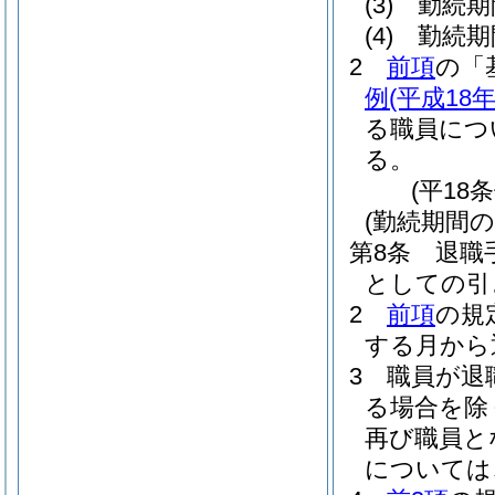
(3)
勤続期
(4)
勤続期
2
前項
の「
例
(平成18
る職員につ
る。
(平18
(勤続期間の
第8条
退職
としての引
2
前項
の規
する月から
3
職員が退
る場合を除
再び職員と
については