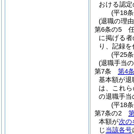
おける認定
(平18
(退職の理由
第6条の5
に掲げる者
り、記録を
(平25
(退職手当
第7条
第4
基本額が退
は、これら
の退職手当
(平18
第7条の2
第
本額が
次の
じ
当該各号