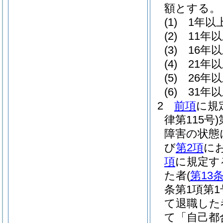
額とする。
(1)
1年以
(2)
11年
(3)
16年
(4)
21年
(5)
26年
(6)
31年
2
前項
に規
律第115号)
障害の状態
び
第2項
に
項
に規定す
た者
(
第13
条第1項第
て退職した
て「自己都