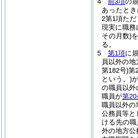
4
前3項
の
あったとき
2第1項た
現実に職務
その月数)
る。
5
第1項
に
員以外の地
第182号)
第
という。)
の職員以外
職員が
第2
職員以外の
公務員等と
ける先の職
外の地方公