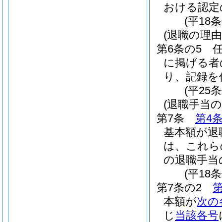
おける認定
(平18
(退職の理由
第6条の5
に掲げる者
り、記録を
(平25
(退職手当
第7条
第4
基本額が退
は、これら
の退職手当
(平18
第7条の2
第
本額が
次の
じ
当該各号