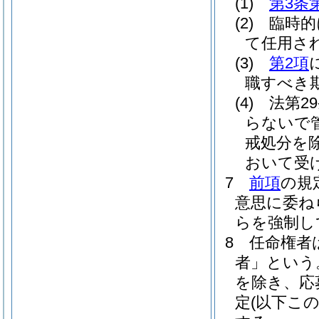
(1)
第3条
(2)
臨時的
て任用さ
(3)
第2項
職すべき
(4)
法第2
らないで
戒処分を除
おいて受
7
前項
の規
意思に委ね
らを強制し
8
任命権者
者」という
を除き、応
定
(以下こ