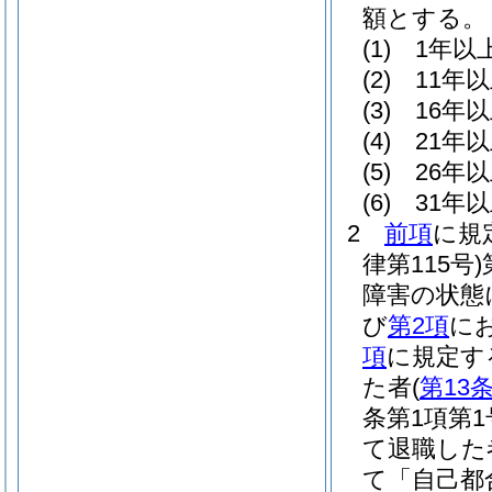
額とする。
(1)
1年以
(2)
11年
(3)
16年
(4)
21年
(5)
26年
(6)
31年
2
前項
に規
律第115号)
障害の状態
び
第2項
に
項
に規定す
た者
(
第13
条第1項第
て退職した
て「自己都