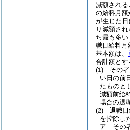
減額される
の給料月額
が生じた日
り減額され
ち最も多い
職日給料月
基本額は、
合計額とす
(1)
その者
い日の前
たものと
減額前給
場合の退
(2)
退職日
を控除し
ア
その