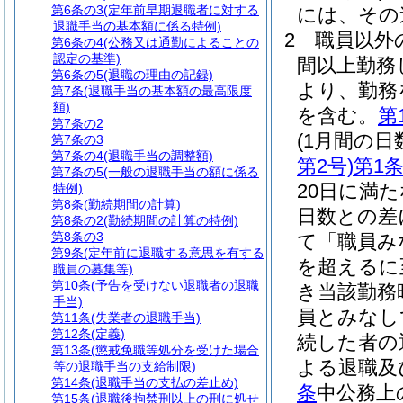
第6条の3
(定年前早期退職者に対する
には、その
退職手当の基本額に係る特例)
2
職員以外
第6条の4
(公務又は通勤によることの
認定の基準)
間以上勤務
第6条の5
(退職の理由の記録)
より、勤務
第7条
(退職手当の基本額の最高限度
額)
を含む。
第
第7条の2
(1月間の日
第7条の3
第7条の4
(退職手当の調整額)
第2号)
第1
第7条の5
(一般の退職手当の額に係る
20日に満
特例)
第8条
(勤続期間の計算)
日数との差
第8条の2
(勤続期間の計算の特例)
第8条の3
て「職員み
第9条
(定年前に退職する意思を有する
を超えるに
職員の募集等)
第10条
(予告を受けない退職者の退職
き当該勤務
手当)
員とみなし
第11条
(失業者の退職手当)
第12条
(定義)
続した者の
第13条
(懲戒免職等処分を受けた場合
よる退職及
等の退職手当の支給制限)
第14条
(退職手当の支払の差止め)
条
中公務上
第15条
(退職後拘禁刑以上の刑に処せ