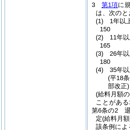
3
第1項
に
は、次のと
(1)
1年以
150
(2)
11年
165
(3)
26年
180
(4)
35年
(平18
部改正)
(給料月額
ことがある
第6条の2
定
(給料月
該条例によ