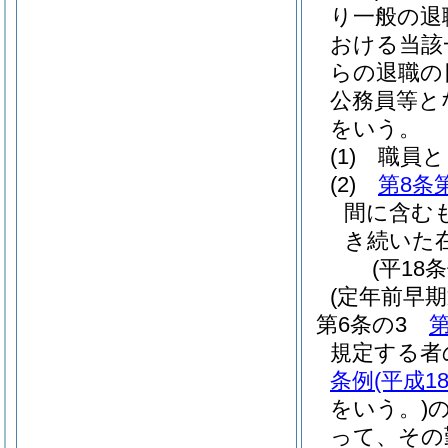
り一般の退
おける当該
らの退職の
公務員等と
をいう。
(1)
職員と
(2)
第8条
間に含む
き続いた
(平18
(定年前早
第6条の3
第
規定する者
条例
(平成1
をいう。)
って、その