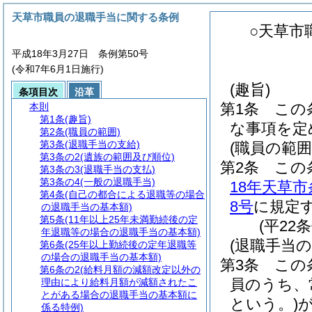
天草市職員の退職手当に関する条例
○天草市
平成18年3月27日 条例第50号
(令和7年6月1日施行)
(趣旨)
条項目次
沿革
第1条
この
本則
第1条
(趣旨)
な事項を定
第2条
(職員の範囲)
第3条
(退職手当の支給)
(職員の範囲
第3条の2
(遺族の範囲及び順位)
第2条
この
第3条の3
(退職手当の支払)
第3条の4
(一般の退職手当)
18年天草市
第4条
(自己の都合による退職等の場合
8号
に規定
の退職手当の基本額)
第5条
(11年以上25年未満勤続後の定
(平22
年退職等の場合の退職手当の基本額)
(退職手当の
第6条
(25年以上勤続後の定年退職等
の場合の退職手当の基本額)
第3条
この
第6条の2
(給料月額の減額改定以外の
員のうち、
理由により給料月額が減額されたこ
とがある場合の退職手当の基本額に
という。)
係る特例)