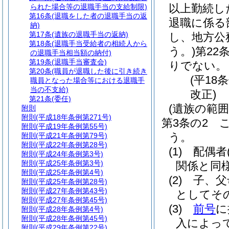
以上勤続し
られた場合等の退職手当の支給制限)
第16条
(退職をした者の退職手当の返
退職に係る
納)
第17条
(遺族の退職手当の返納)
し、地方公
第18条
(退職手当受給者の相続人から
う。)
第22
の退職手当相当額の納付)
第19条
(退職手当審査会)
りでない。
第20条
(職員が退職した後に引き続き
(平18
職員となった場合等における退職手
当の不支給)
改正)
第21条
(委任)
(遺族の範囲
附則
附則
(平成18年条例第271号)
第3条の2
附則
(平成19年条例第55号)
う。
附則
(平成21年条例第79号)
附則
(平成22年条例第28号)
(1)
配偶者
附則
(平成24年条例第3号)
附則
(平成25年条例第3号)
関係と同
附則
(平成25年条例第4号)
(2)
子、父
附則
(平成25年条例第28号)
附則
(平成27年条例第43号)
としてそ
附則
(平成27年条例第45号)
(3)
前号
に
附則
(平成28年条例第4号)
附則
(平成28年条例第45号)
入によっ
附則
(平成29年条例第22号)