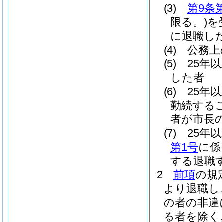
(3)
第9条
限る。)
を
に退職し
(4)
公務上
(5)
25年
した者
(6)
25年
勤続する
者が市長
(7)
25年
第1号
に係
する退職
2
前項
の規
より退職し
の者の非違
る者を除く