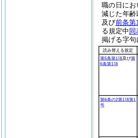
職の日にお
減じた年齢
及び
前条第
る規定中
同
掲げる字句
読み替える規定
第5条第1項
及び
第
6条第1項
第6条の2第1項第1
号