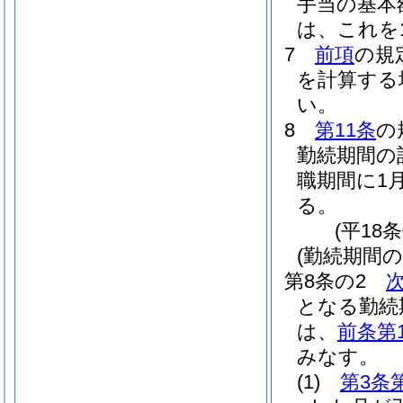
手当の基本
は、これを
7
前項
の規
を計算する
い。
8
第11条
の
勤続期間の
職期間に1
る。
(平18
(勤続期間の
第8条の2
となる勤続
は、
前条第
みなす。
(1)
第3条