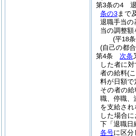
第3条の4
条の3
まで
退職手当の
当の調整額
(平18
(自己の都
第4条
次条
した者に対
者の給料
(
料が日額で
その者の給
職、停職、
を支給され
した場合に
下「退職日
各号
に区分