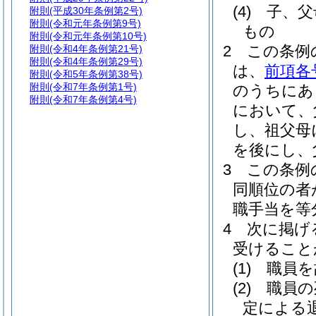
(4)
子、父
附則
(平成30年条例第2号)
附則
(令和元年条例第9号)
もの
附則
(令和元年条例第10号)
2
この条例
附則
(令和4年条例第21号)
附則
(令和4年条例第29号)
は、
前項各
附則
(令和5年条例第38号)
附則
(令和7年条例第1号)
のうちにあ
附則
(令和7年条例第4号)
において、
し、祖父母
を後にし、
3
この条例
同順位の者
職手当を等
4
次に掲げ
受けること
(1)
職員を
(2)
職員の
定による