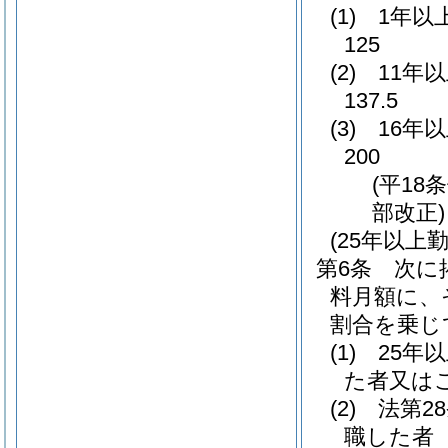
(1)
1年以
125
(2)
11年
137.5
(3)
16年
200
(平18
部改正)
(25年以
第6条
次に
料月額に、
割合を乗じ
(1)
25年
た者又は
(2)
法第2
職した者