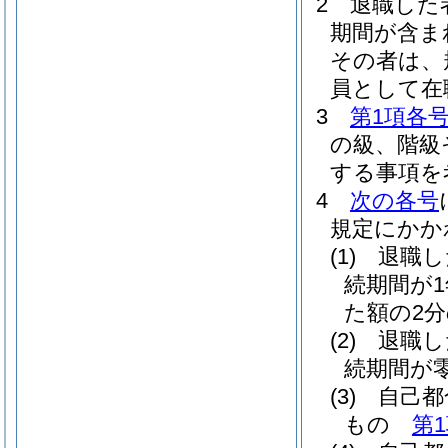
2
退職した
期間が含ま
その者は、
員として在
3
第1項各
の級、階級
する事項を
4
次の各号
規定にかか
(1)
退職し
続期間が
た額の2
(2)
退職し
続期間が
(3)
自己都
もの
第