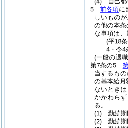
(4)
自己都
5
前各項
に
しいものが
の他の本条
な事項は、
(平18
4・令4
(一般の退
第7条の5
第
当するもの
の基本給月
ないときは
かかわらず
る。
(1)
勤続期
(2)
勤続期