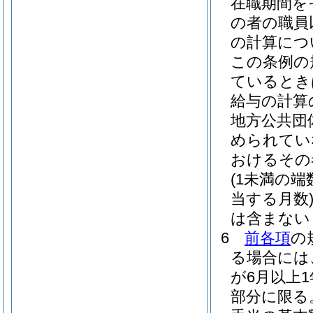
在職期間を
の者の職員
の計算につ
この条例の
ているとき
給与の計算
地方公共団
められてい
おけるその
(1未満の
当する月数
は含まない
6
前各項
の
る場合には
が6月以上
部分に限る