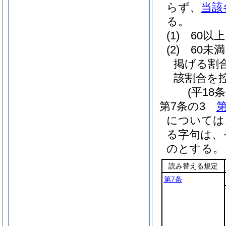
らず、
当該
る。
(1)
60以
(2)
60未
掲げる割
該割合を
(平18
第7条の3
第
については
る字句は、
のとする。
読み替える規定
第7条