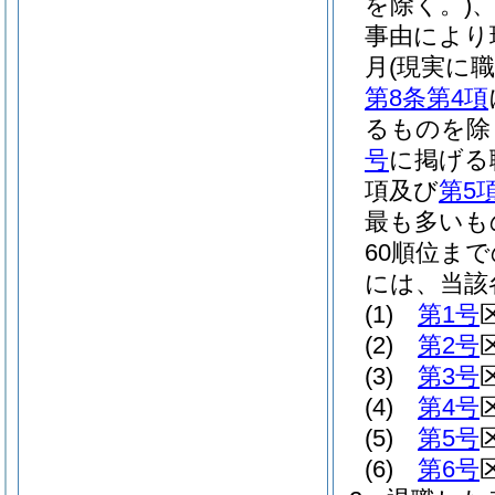
を除く。)
事由により
月
(現実に
第8条第4項
るものを除
号
に掲げる
項及び
第5
最も多いも
60順位ま
には、当該
(1)
第1号
(2)
第2号
(3)
第3号
(4)
第4号
(5)
第5号
(6)
第6号