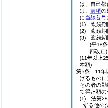
は、自己都
は、
前項
の
に
当該各号
(1)
勤続期
(2)
勤続期
(3)
勤続期
(平18
部改正)
(11年以
本額)
第5条
11
げるものに
その者の勤
て得た額の
(1)
法第2
ずる他の