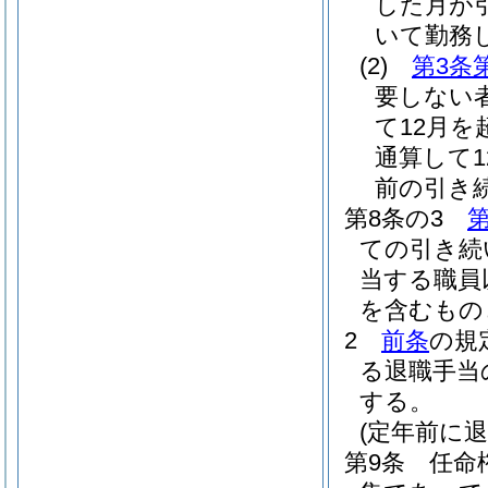
した月が
いて勤務
(2)
第3条
要しない
て12月
通算して
前の引き
第8条の3
第
ての引き続
当する職員
を含むもの
2
前条
の規
る退職手当
する。
(定年前に
第9条
任命