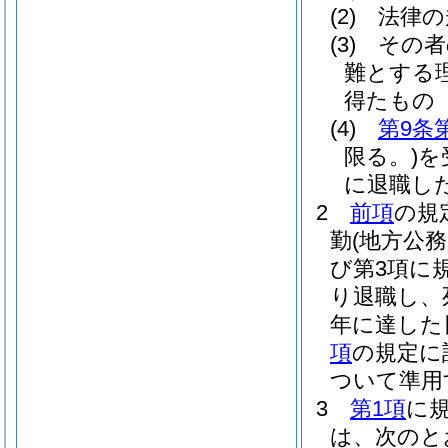
(2)
法律の
(3)
その者
難とする
得たもの
(4)
第9条
限る。)
を
に退職し
2
前項
の規
勤
(地方公
び第3項に
り退職し、
年に達した
項
の規定に
ついて準用
3
第1項
に
は、次のと