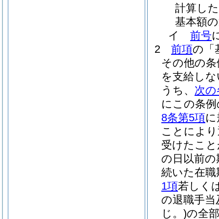
計算し
基本額の
イ
前号
2
前項
の「
その他の条
を支給しな
うち、
次の
にこの条例
8条第5項
に
ことにより
受けたこと
の日以前の
続いた在職
1項
若しく
の退職手当
じ。)
の全