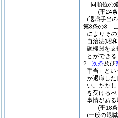
同順位の
(平24
(退職手当の
第3条の3
によりその
自治法
(昭和
融機関を支
とができる
2
次条
及び
手当」とい
が退職した
い。
ただし
を受けるべ
事情がある
(平18
(一般の退職