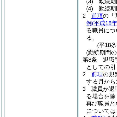
(3)
勤続期
(4)
勤続期
2
前項
の「
例
(平成18
る職員につ
る。
(平18
(勤続期間の
第8条
退職
としての引
2
前項
の規
する月から
3
職員が退
る場合を除
再び職員と
については