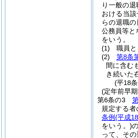
り一般の退
おける当該
らの退職の
公務員等と
をいう。
(1)
職員と
(2)
第8条
間に含む
き続いた
(平18
(定年前早
第6条の3
第
規定する者
条例
(平成1
をいう。)
って、その