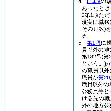
4
前3項
の
あったとき
2第1項た
現実に職務
その月数)
る。
5
第1項
に
員以外の地
第182号)
第
という。)
の職員以外
職員が
第2
職員以外の
公務員等と
ける先の職
外の地方公