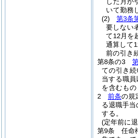
した月が
いて勤務
(2)
第3条
要しない
て12月
通算して
前の引き
第8条の3
第
ての引き続
当する職員
を含むもの
2
前条
の規
る退職手当
する。
(定年前に
第9条
任命