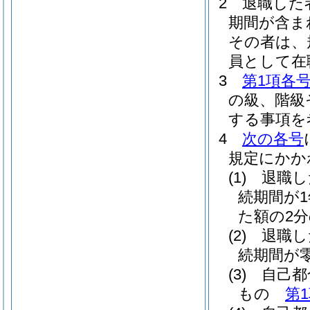
2
退職した
期間が含ま
その者は、
員として在
3
第1項各
の級、階級
する事項を
4
次の各号
規定にかか
(1)
退職し
続期間が
た額の2
(2)
退職し
続期間が
(3)
自己都
もの
第