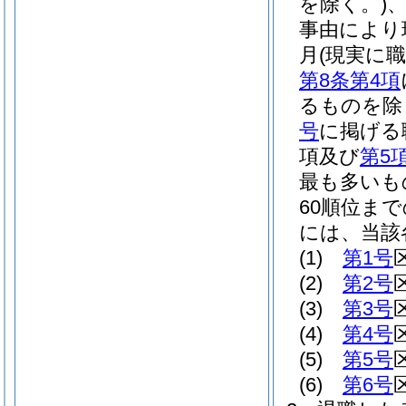
を除く。)
事由により
月
(現実に
第8条第4項
るものを除
号
に掲げる
項及び
第5
最も多いも
60順位ま
には、当該
(1)
第1号
(2)
第2号
(3)
第3号
(4)
第4号
(5)
第5号
(6)
第6号