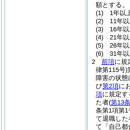
額とする。
(1)
1年以
(2)
11年
(3)
16年
(4)
21年
(5)
26年
(6)
31年
2
前項
に規
律第115号)
障害の状態
び
第2項
に
項
に規定す
た者
(
第13
条第1項第
て退職した
て「自己都