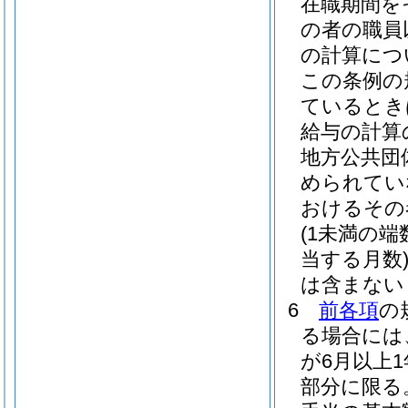
在職期間を
の者の職員
の計算につ
この条例の
ているとき
給与の計算
地方公共団
められてい
おけるその
(1未満の
当する月数
は含まない
6
前各項
の
る場合には
が6月以上
部分に限る