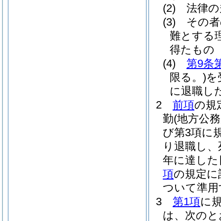
(2)
法律の
(3)
その者
難とする
得たもの
(4)
第9条
限る。)
を
に退職し
2
前項
の規
勤
(地方公
び第3項に
り退職し、
年に達した
項
の規定に
ついて準用
3
第1項
に
は、次のと