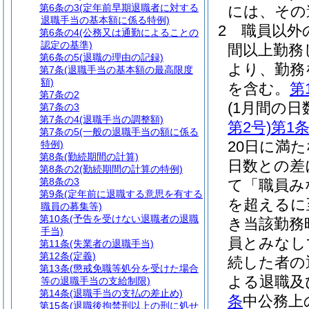
第6条の3
(定年前早期退職者に対する
には、その
退職手当の基本額に係る特例)
2
職員以外
第6条の4
(公務又は通勤によることの
認定の基準)
間以上勤務
第6条の5
(退職の理由の記録)
より、勤務
第7条
(退職手当の基本額の最高限度
額)
を含む。
第
第7条の2
(1月間の日
第7条の3
第7条の4
(退職手当の調整額)
第2号)
第1
第7条の5
(一般の退職手当の額に係る
20日に満
特例)
第8条
(勤続期間の計算)
日数との差
第8条の2
(勤続期間の計算の特例)
第8条の3
て「職員み
第9条
(定年前に退職する意思を有する
を超えるに
職員の募集等)
第10条
(予告を受けない退職者の退職
き当該勤務
手当)
員とみなし
第11条
(失業者の退職手当)
第12条
(定義)
続した者の
第13条
(懲戒免職等処分を受けた場合
よる退職及
等の退職手当の支給制限)
第14条
(退職手当の支払の差止め)
条
中公務上
第15条
(退職後拘禁刑以上の刑に処せ