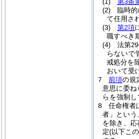
(1)
第3条
(2)
臨時的
て任用さ
(3)
第2項
職すべき
(4)
法第2
らないで
戒処分を除
おいて受
7
前項
の規
意思に委ね
らを強制し
8
任命権者
者」という
を除き、応
定
(以下こ