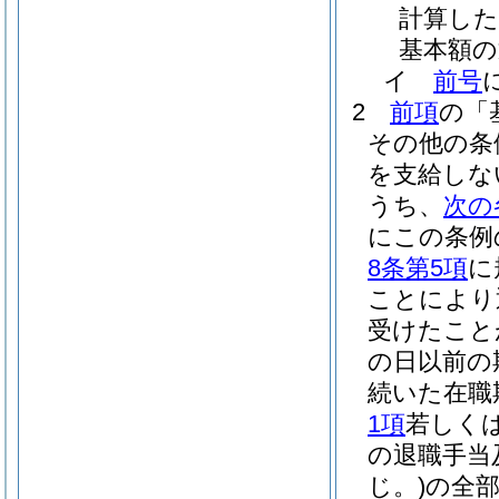
計算し
基本額の
イ
前号
2
前項
の「
その他の条
を支給しな
うち、
次の
にこの条例
8条第5項
に
ことにより
受けたこと
の日以前の
続いた在職
1項
若しく
の退職手当
じ。)
の全