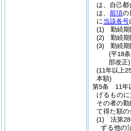
は、自己都
は、
前項
の
に
当該各号
(1)
勤続期
(2)
勤続期
(3)
勤続期
(平18
部改正)
(11年以
本額)
第5条
11
げるものに
その者の勤
て得た額の
(1)
法第2
ずる他の