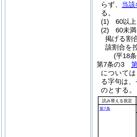
らず、
当該
る。
(1)
60以
(2)
60未
掲げる割
該割合を
(平18
第7条の3
第
については
る字句は、
のとする。
読み替える規定
第7条