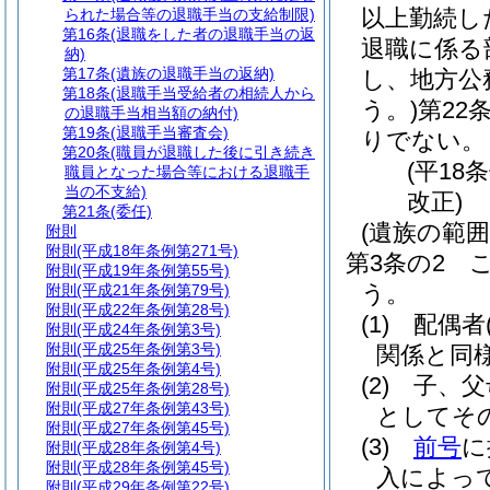
以上勤続し
られた場合等の退職手当の支給制限)
第16条
(退職をした者の退職手当の返
退職に係る
納)
第17条
(遺族の退職手当の返納)
し、地方公
第18条
(退職手当受給者の相続人から
う。)
第22
の退職手当相当額の納付)
第19条
(退職手当審査会)
りでない。
第20条
(職員が退職した後に引き続き
(平18
職員となった場合等における退職手
当の不支給)
改正)
第21条
(委任)
(遺族の範囲
附則
附則
(平成18年条例第271号)
第3条の2
附則
(平成19年条例第55号)
う。
附則
(平成21年条例第79号)
附則
(平成22年条例第28号)
(1)
配偶者
附則
(平成24年条例第3号)
附則
(平成25年条例第3号)
関係と同
附則
(平成25年条例第4号)
(2)
子、父
附則
(平成25年条例第28号)
附則
(平成27年条例第43号)
としてそ
附則
(平成27年条例第45号)
(3)
前号
に
附則
(平成28年条例第4号)
附則
(平成28年条例第45号)
入によっ
附則
(平成29年条例第22号)