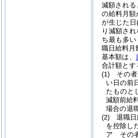
減額される
の給料月額
が生じた日
り減額され
ち最も多い
職日給料月
基本額は、
合計額とす
(1)
その者
い日の前
たものと
減額前給
場合の退
(2)
退職日
を控除し
ア
その