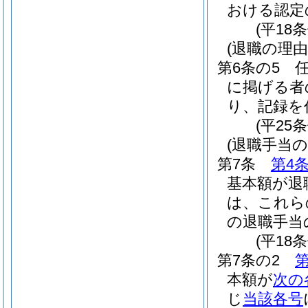
おける認定
(平18
(退職の理由
第6条の5
に掲げる者
り、記録を
(平25
(退職手当
第7条
第4
基本額が退
は、これら
の退職手当
(平18
第7条の2
第
本額が
次の
じ
当該各号