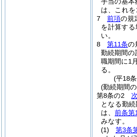
手当の基本
は、これを
7
前項
の規
を計算する
い。
8
第11条
の
勤続期間の
職期間に1
る。
(平18
(勤続期間の
第8条の2
となる勤続
は、
前条第
みなす。
(1)
第3条