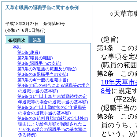
天草市職員の退職手当に関する条例
○天草市
平成18年3月27日 条例第50号
(令和7年6月1日施行)
(趣旨)
条項目次
沿革
第1条
この
本則
第1条
(趣旨)
な事項を定
第2条
(職員の範囲)
第3条
(退職手当の支給)
(職員の範囲
第3条の2
(遺族の範囲及び順位)
第2条
この
第3条の3
(退職手当の支払)
第3条の4
(一般の退職手当)
18年天草市
第4条
(自己の都合による退職等の場合
8号
に規定
の退職手当の基本額)
第5条
(11年以上25年未満勤続後の定
(平22
年退職等の場合の退職手当の基本額)
(退職手当の
第6条
(25年以上勤続後の定年退職等
の場合の退職手当の基本額)
第3条
この
第6条の2
(給料月額の減額改定以外の
員のうち、
理由により給料月額が減額されたこ
とがある場合の退職手当の基本額に
という。)
係る特例)