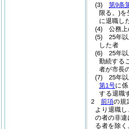
(3)
第9条
限る。)
を
に退職し
(4)
公務上
(5)
25年
した者
(6)
25年
勤続する
者が市長
(7)
25年
第1号
に係
する退職
2
前項
の規
より退職し
の者の非違
る者を除く