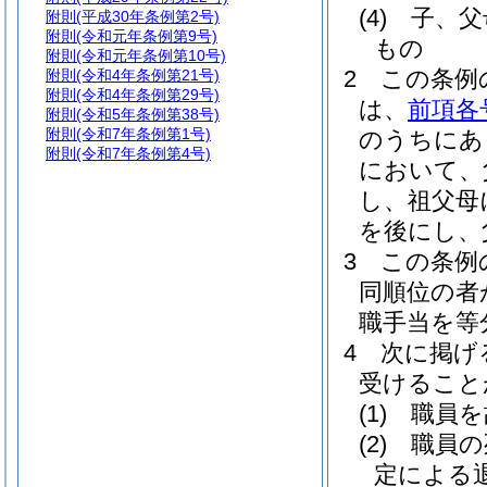
(4)
子、父
附則
(平成30年条例第2号)
附則
(令和元年条例第9号)
もの
附則
(令和元年条例第10号)
2
この条例
附則
(令和4年条例第21号)
附則
(令和4年条例第29号)
は、
前項各
附則
(令和5年条例第38号)
附則
(令和7年条例第1号)
のうちにあ
附則
(令和7年条例第4号)
において、
し、祖父母
を後にし、
3
この条例
同順位の者
職手当を等
4
次に掲げ
受けること
(1)
職員を
(2)
職員の
定による