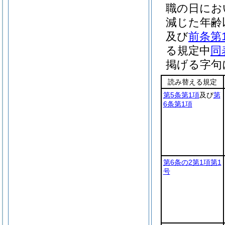
職の日にお
減じた年齢
及び
前条第
る規定中
同
掲げる字句
読み替える規定
第5条第1項
及び
第
6条第1項
第6条の2第1項第1
号