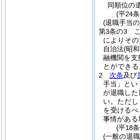
同順位の
(平24
(退職手当の
第3条の3
によりその
自治法
(昭和
融機関を支
とができる
2
次条
及び
手当」とい
が退職した
い。
ただし
を受けるべ
事情がある
(平18
(一般の退職