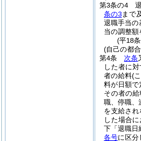
第3条の4
条の3
まで
退職手当の
当の調整額
(平18
(自己の都
第4条
次条
した者に対
者の給料
(
料が日額で
その者の給
職、停職、
を支給され
した場合に
下「退職日
各号
に区分