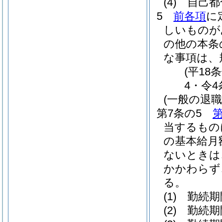
(4)
自己都
5
前各項
に
しいものが
の他の本条
な事項は、
(平18
4・令4
(一般の退
第7条の5
第
当するもの
の基本給月
ないときは
かかわらず
る。
(1)
勤続期
(2)
勤続期