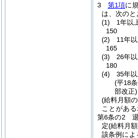
3
第1項
に
は、次のと
(1)
1年以
150
(2)
11年
165
(3)
26年
180
(4)
35年
(平18
部改正)
(給料月額
ことがある
第6条の2
定
(給料月
該条例によ