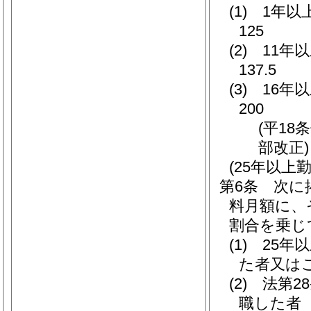
(1)
1年以
125
(2)
11年
137.5
(3)
16年
200
(平18
部改正)
(25年以
第6条
次に
料月額に、
割合を乗じ
(1)
25年
た者又は
(2)
法第2
職した者