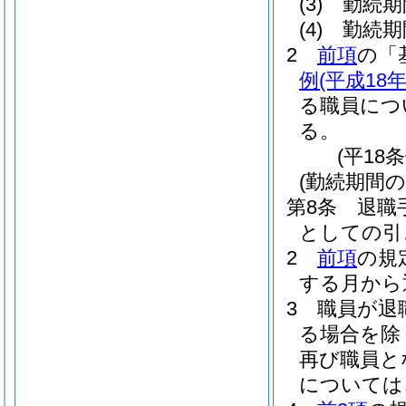
(3)
勤続期
(4)
勤続期
2
前項
の「
例
(平成18
る職員につ
る。
(平18
(勤続期間の
第8条
退職
としての引
2
前項
の規
する月から
3
職員が退
る場合を除
再び職員と
については