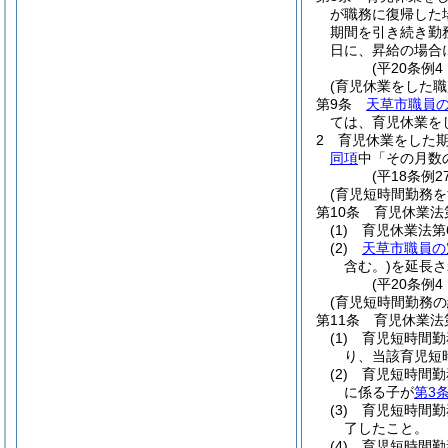
が職務に復帰した
期間を引き続き勤
日に、昇給の場合
(平20条例
(育児休業をした職
第9条
天草市職員
ては、育児休業を
2
育児休業をした
同項
中「その月数
(平18条例
(育児短時間勤務
第10条
育児休業法
(1)
育児休業法第
(2)
天草市職員の
含む。)
を延長さ
(平20条例
(育児短時間勤務
第11条
育児休業法
(1)
育児短時間勤
り、当該育児短
(2)
育児短時間勤
に係る子が
第3
(3)
育児短時間勤
了したこと。
(4)
育児短時間勤