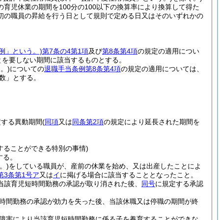
育児休業の期間を100分の100以下の換算率により換算して得た
初の職員の昇給を行う日として規則で定める日又はそのいずれかの
例」という。)
第7条の4第1項
及び
第8条第4項
の規定の適用につい
とを要しない期間に該当するものとする。
。)
についての
退職手当条例第8条第4項
の規定の適用については、
月数」とする。
定する異動期間
(
同項
又は
同条第2項
の規定により延長された期間を
することができる特別の事情)
する。
。)
をしている職員が、産前の休業を始め、又は出産したことによ
第3条第1号ア
又は
イ
に掲げる場合に該当することとなったこと。
当該育児短時間勤務の承認が取り消された後、
同号
に規定する承認
時間勤務の承認が効力を失った後、当該休職又は停職の期間が終
障害により当該育児短時間勤務に係る子を養育することができな