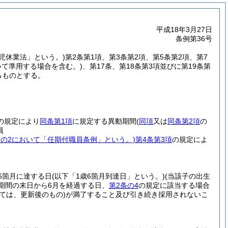
平成18年3月27日
条例第36号
育児休業法」という。)
第2条第1項、第3条第2項、第5条第2項、第7
いて準用する場合を含む。)
、第17条、第18条第3項並びに第19条第
るものとする。
の規定により
同条第1項
に規定する異動期間
(
同項
又は
同条第2項
の
員
5条の2において「任期付職員条例」という。)
第4条第3項
の規定によ
6箇月に達する日
(以下「1歳6箇月到達日」という。)
(当該子の出生
期間の末日から6月を経過する日、
第2条の4
の規定に該当する場合
ては、更新後のもの)
が満了すること及び引き続き採用されないこ