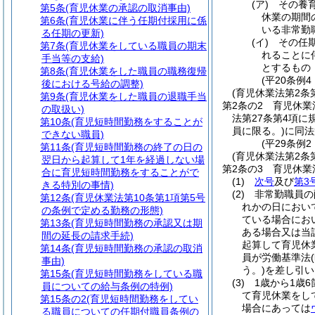
(ア)
その養
第5条
(育児休業の承認の取消事由)
休業の期間
第6条
(育児休業に伴う任期付採用に係
いる非常勤
る任期の更新)
(イ)
その任
第7条
(育児休業をしている職員の期末
れることに
手当等の支給)
とするもの
第8条
(育児休業をした職員の職務復帰
(平20条例
後における号給の調整)
(育児休業法第2条
第9条
(育児休業をした職員の退職手当
第2条の2
育児休業
の取扱い)
法第27条第4項
第10条
(育児短時間勤務をすることが
員に限る。)
に同法
できない職員)
(平29条例2
第11条
(育児短時間勤務の終了の日の
(育児休業法第2条
翌日から起算して1年を経過しない場
第2条の3
育児休業
合に育児短時間勤務をすることがで
(1)
次号
及び
第3
きる特別の事情)
(2)
非常勤職員の
第12条
(育児休業法第10条第1項第5号
れかの日におい
の条例で定める勤務の形態)
ている場合にお
第13条
(育児短時間勤務の承認又は期
ある場合又は当
間の延長の請求手続)
起算して育児休
第14条
(育児短時間勤務の承認の取消
員が労働基準法
事由)
う。)
を差し引い
第15条
(育児短時間勤務をしている職
(3)
1歳から1歳
員についての給与条例の特例)
て育児休業をし
第15条の2
(育児短時間勤務をしてい
場合にあっては
る職員についての任期付職員条例の