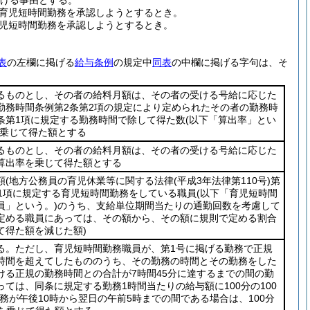
掲げる事由とする。
育児短時間勤務を承認しようとするとき。
児短時間勤務を承認しようとするとき。
表
の左欄に掲げる
給与条例
の規定中
同表
の中欄に掲げる字句は、そ
るものとし、その者の給料月額は、その者の受ける号給に応じた
勤務時間条例第2条第2項の規定により定められたその者の勤務時
条第1項に規定する勤務時間で除して得た数
(以下「算出率」とい
乗じて得た額とする
るものとし、その者の給料月額は、その者の受ける号給に応じた
算出率を乗じて得た額とする
額
(地方公務員の育児休業等に関する法律
(平成3年法律第110号)
第
第1項に規定する育児短時間勤務をしている職員
(以下「育児短時間
員」という。)
のうち、支給単位期間当たりの通勤回数を考慮して
定める職員にあっては、その額から、その額に規則で定める割合
て得た額を減じた額)
る。ただし、育児短時間勤務職員が、第1号に掲げる勤務で正規
時間を超えてしたもののうち、その勤務の時間とその勤務をした
ける正規の勤務時間との合計が7時間45分に達するまでの間の勤
っては、同条に規定する勤務1時間当たりの給与額に100分の100
勤務が午後10時から翌日の午前5時までの間である場合は、100分