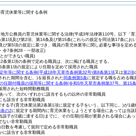
の育児休業等に関する条例
、地方公務員の育児休業等に関する法律
(平成3年法律第110号。以下「
条第1項及び第2項、第14条及び第15条
(これらの規定を同法第17条にお
で及び第5項の規定に基づき、職員の育児休業等に関し必要な事項を定め
4・令7条例28・一部改正)
とができない職員)
2条第1項の条例で定める職員は、次に掲げる職員とする。
6条第1項の規定により任期を定めて採用された職員
定年等に関する条例
(平成18年天草市条例第32号)
第8条第1項
又は
第2項
された期間を含む。)
を延長された
同条例第5条
に規定する職を占める職
の任期付職員の採用等に関する条例
(令和5年天草市条例第37号。第1
採用された短時間勤務職員
あって、次のいずれかに該当するもの以外の非常勤職員
にも該当する非常勤職員
育する子
(育児休業法第2条第1項に規定する子をいう。以下同じ。)
が1歳
3条の2
に規定する期間内に育児休業をしようとする場合にあっては当該
当該子が2歳に達する日)
までに、その任期
(任期が更新される場合にあっ
でない非常勤職員
の日数を考慮して規則で定める非常勤職員
かに該当する非常勤職員