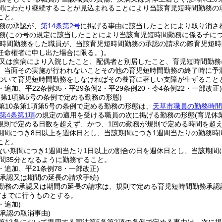
間にわたり継続することが見込まれることにより当該育児短時間勤務の
こと。
務の承認が、
第14条第2号
に掲げる事由に該当したことにより取り消さ
務
(この号の規定に該当したことにより当該育児短時間勤務に係る子につ
短時間勤務をした職員が、当該育児短時間勤務の承認の請求の際育児短
任命権者に申し出た場合に限る。)
。
又は疾病により入院したこと、配偶者と別居したこと、育児短時間勤務
、当面その実施が行われないことその他の育児短時間勤務の終了時に予
ついて育児短時間勤務をしなければその養育に著しい支障が生ずること
4・追加、平22条例35・平29条例2・平29条例20・令4条例22・一部改正
条第1項第5号の条例で定める勤務の形態)
第10条第1項第5号の条例で定める勤務の形態は、
天草市職員の勤務時間
第4条第1項
の規定の適用を受ける職員の次に掲げる勤務の形態
(育児休
規則で定める日数を超えず、かつ、1回の勤務が規則で定める時間を超え
期間につき8日以上を週休日とし、当該期間につき1週間当たりの勤務時間が1
こと。
ない期間につき1週間当たり1日以上の割合の日を週休日とし、当該期間につ
時間35分となるように勤務すること。
4・追加、平21条例78・一部改正)
の承認又は期間の延長の請求手続)
勤務の承認又は期間の延長の請求は、規則で定める育児短時間勤務承認
前までに行うものとする。
・追加)
承認の取消事由)