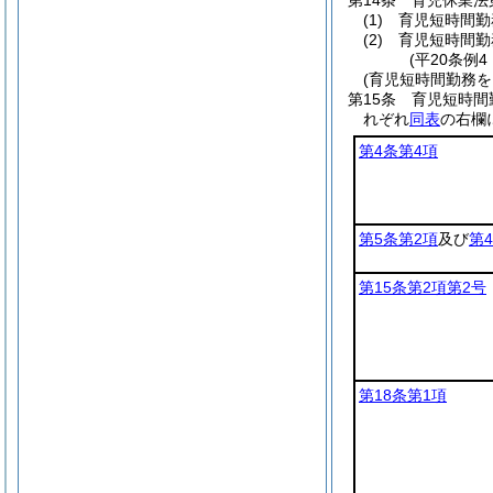
第14条
育児休業法
(1)
育児短時間勤
(2)
育児短時間勤
(平20条例
(育児短時間勤務
第15条
育児短時間
れぞれ
同表
の右欄
第4条第4項
第5条第2項
及び
第
第15条第2項第2号
第18条第1項