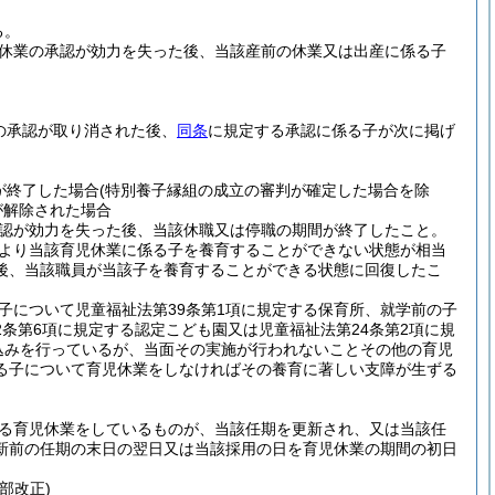
る。
休業の承認が効力を失った後、当該産前の休業又は出産に係る子
の承認が取り消された後、
同条
に規定する承認に係る子が次に掲げ
が終了した場合
(特別養子縁組の成立の審判が確定した場合を除
が解除された場合
認が効力を失った後、当該休職又は停職の期間が終了したこと。
より当該育児休業に係る子を養育することができない状態が相当
後、当該職員が当該子を養育することができる状態に回復したこ
子について児童福祉法第39条第1項に規定する保育所、就学前の子
2条第6項に規定する認定こども園又は児童福祉法第24条第2項に規
込みを行っているが、当面その実施が行われないことその他の育児
る子について育児休業をしなければその養育に著しい支障が生ずる
る育児休業をしているものが、当該任期を更新され、又は当該任
新前の任期の末日の翌日又は当該採用の日を育児休業の期間の初日
一部改正)