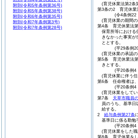
(育児休業法第2
附則
(令和5年条例第36号)
第3条の2
育児休業
附則
(令和5年条例第38号)
(令4条例22
附則
(令和6年条例第35号)
(育児休業の期間
附則
(令和7年条例第3号)
第4条
育児休業法
附則
(令和7年条例第28号)
保育所等における
きなかった事実が
ととする。
(平29条例
(育児休業の承認の
第5条
育児休業法
きとする。
(平20条例
(育児休業に伴う
第6条
任命権者は
(平20条例
(育児休業をして
第7条
天草市職員
員のうち、基準日
給する。
2
給与条例第27条
基準日に係る勤勉
(平20条例
(育児休業をした
第8条
育児休業を