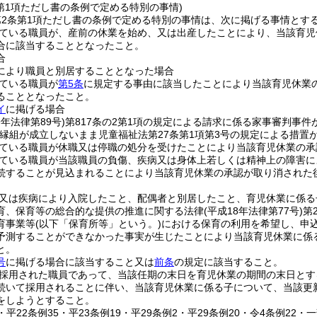
第1項ただし書の条例で定める特別の事情)
第2条第1項ただし書の条例で定める特別の事情は、次に掲げる事情とす
ている職員が、産前の休業を始め、又は出産したことにより、当該育児
合に該当することとなったこと。
合
により職員と別居することとなった場合
ている職員が
第5条
に規定する事由に該当したことにより当該育児休業
ることとなったこと。
イ
に掲げる場合
9年法律第89号)
第817条の2第1項の規定による請求に係る家事審判事件
縁組が成立しないまま児童福祉法第27条第1項第3号の規定による措置
ている職員が休職又は停職の処分を受けたことにより当該育児休業の承
ている職員が当該職員の負傷、疾病又は身体上若しくは精神上の障害に
続することが見込まれることにより当該育児休業の承認が取り消された
又は疾病により入院したこと、配偶者と別居したこと、育児休業に係る
育、保育等の総合的な提供の推進に関する法律
(平成18年法律第77号)
第
育事業等
(以下「保育所等」という。)
における保育の利用を希望し、申
予測することができなかった事実が生じたことにより当該育児休業に係
と。
号
に掲げる場合に該当すること又は
前条
の規定に該当すること。
採用された職員であって、当該任期の末日を育児休業の期間の末日とす
続いて採用されることに伴い、当該育児休業に係る子について、当該更
をしようとすること。
4・平22条例35・平23条例19・平29条例2・平29条例20・令4条例22・