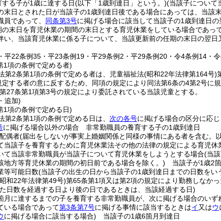
育する子が1歳に達する日
(以下「1歳到達日」という。)
(当該子について
の末日とされた日が当該子の1歳到達日後である場合にあっては、当該
職員であって、
同条第3号
に掲げる場合に該当して当該子の1歳到達日の
期の末日を育児休業の期間の末日とする育児休業をしている場合であっ
伴い、当該育児休業に係る子について、当該更新前の任期の末日の翌日
4・平22条例35・平23条例19・平29条例2・平29条例20・令4条例14・
第1項の条例で定める者)
法第2条第1項の条例で定める者は、児童福祉法
(昭和22年法律第164号)
に規定する者の意に反するため、同項の規定により同法第6条の4第2号
第27条第1項第3号の規定により委託されている当該児童とする。
・追加)
第1項の条例で定める日)
法第2条第1項の条例で定める日は、
次の各号
に掲げる場合の区分に応じ
号
に掲げる場合以外の場合 非常勤職員の養育する子の1歳到達日
配偶者
(届出をしないが事実上婚姻関係と同様の事情にある者を含む。以
て当該子を養育するために育児休業法その他の法律の規定による育児休
いて当該非常勤職員が当該子について育児休業をしようとする場合
(当
該地方等育児休業の期間の初日前である場合を除く。)
当該子が1歳2
業等可能日数
(当該子の出生の日から当該子の1歳到達日までの日数をいう
(昭和22年法律第49号)
第65条第1項又は第2項の規定により勤務しなか
た日数を経過する日より後の日であるときは、当該経過する日)
6箇月に達するまでの子を養育する非常勤職員が、次に掲げる場合のいず
ている場合であって
第3条第7号
に掲げる事情に該当するときは
イ
又は
ウ
ウ
に掲げる場合に該当する場合)
当該子の1歳6箇月到達日