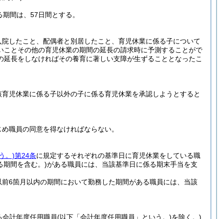
る期間は、57日間とする。
入院したこと、配偶者と別居したこと、育児休業に係る子について
いことその他の育児休業の期間の延長の請求時に予測することがで
の延長をしなければその養育に著しい支障が生ずることとなったこ
該育児休業に係る子以外の子に係る育児休業を承認しようとすると
じめ職員の同意を得なければならない。
う。)
第24条
に規定するそれぞれの基準日に育児休業をしている職
る期間を含む。)
がある職員には、当該基準日に係る期末手当を支
以前6箇月以内の期間において勤務した期間がある職員には、当該
する会計年度任用職員
(以下「会計年度任用職員」という。)
を除く。)