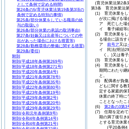
(育児休業法第2条
として条例で定める時間)
第3条
育児休業法
第24条の5
(育児休業法第19条第3項の
(1)
育児休業をし
条例で定める特別の事情)
が次に掲げる場
第25条
(部分休業をしている職員の給
ア
死亡した場
与の取扱い)
イ
養子縁組等
第26条
(部分休業の承認の取消事由)
(2)
育児休業をし
第27条
(妊娠又は出産等についての申
る場合に該当す
出があった場合における措置等)
ア
前号ア
又は
第28条
(勤務環境の整備に関する措置)
イ
民法
(明治2
第29条
(委任)
く。)
又は養子
附則
(3)
育児休業をし
附則
(平成18年条例第269号)
(4)
育児休業をし
附則
(平成18年条例第271号)
期間にわたり継
附則
(平成20年条例第4号)
と。
附則
(平成21年条例第78号)
(5)
配偶者が負傷
附則
(平成22年条例第35号)
どもに関する教
附則
(平成22年条例第80号)
定する家庭的保
附則
(平成23年条例第19号)
休業の終了時に
附則
(平成29年条例第2号)
こととなったこ
附則
(平成29年条例第20号)
(6)
第2条の3第3
附則
(平成29年条例第29号)
(7)
任期を定めて
附則
(令和元年条例第9号)
期の満了後引き
附則
(令和4年条例第14号)
とする育児休業
附則
(令和4年条例第21号)
(平20条例
附則
(令和4年条例第22号)