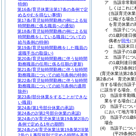
ア
当該非常勤
特例)
しくはこれに
第16条
(育児休業法第17条の条例で定
(当該育児休
めるやむを得ない事情)
に掲げる場合
第17条
(育児短時間勤務の例による短
を育児休業の
時間勤務に係る職員への通知)
イ
当該子につ
第18条
(育児短時間勤務の例による短
の1歳到達日
時間勤務をしている職員についての
偶者が
同号
に
給与条例の特例)
は、当該末日
第19条
(育児短時間勤務をした職員の
ウ
当該子の1
退職手当の取扱い)
エ
当該子につ
第20条
(育児短時間勤務に伴う短時間
の1歳到達日
勤務職員の任用に係る任期の更新)
(平23条例
第21条
(育児短時間勤務に伴う短時間
(育児休業法第2条
勤務職員についての給与条例の特例)
第2条の4
育児休業
第22条
(育児短時間勤務に伴う短時間
当する場合
(当該
勤務職員についての給与条例の適用
に該当する場合、
除外)
(1)
当該非常勤職
第23条
(部分休業をすることができな
業をする場合に
い職員)
(2)
当該子につい
第24条
(第1号部分休業の承認)
において地方等
第24条の2
(第2号部分休業の承認)
(3)
当該子の1歳
第24条の3
(育児休業法第19条第2項の
場合
条例で定める1年の期間)
(4)
当該子につい
第24条の4
(育児休業法第19条第2項第
(平29条例
2号の人事院規則で定める時間を基準