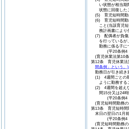
い状態が相当期
状態に回復した
(5)
育児短時間勤
(6)
育児短時間勤
こと
(当該育児
務計画書により
(7)
配偶者が負傷
を行っているが
勤務に係る子に
(平20条例
(育児休業法第10
第12条
育児休業法
間条例」という。)
勤務日が引き続き
(1)
4週間ごとの
ように勤務する
(2)
4週間を超え
間15分又は24
(平20条例
(育児短時間勤務
第13条
育児短時間
末日の翌日の1月
(平20条例4
(育児短時間勤務の