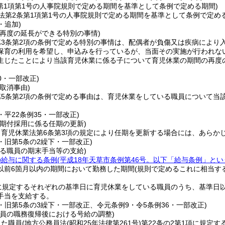
条第1項第1号の人事院規則で定める期間を基準として条例で定める期間)
法第2条第1項第1号の人事院規則で定める期間を基準として条例で定め
・追加)
の再度の延長ができる特別の事情)
第3条第2項の条例で定める特別の事情は、配偶者が負傷又は疾病により
保育の利用を希望し、申込みを行っているが、当面その実施が行われな
生じたことにより当該育児休業に係る子について育児休業の期間の再度
20・一部改正)
取消事由)
第5条第2項の条例で定める事由は、育児休業をしている職員について当
4・平22条例35・一部改正)
任期付採用に係る任期の更新)
、育児休業法第6条第3項の規定により任期を更新する場合には、あらか
4・旧第5条の2繰下・一部改正)
いる職員の期末手当等の支給)
の給与に関する条例
(平成18年天草市条例第46号。以下「給与条例」とい
以前6箇月以内の期間において勤務した期間
(規則で定めるこれに相当す
に規定するそれぞれの基準日に育児休業をしている職員のうち、基準日
手当を支給する。
4・旧第5条の3繰下・一部改正、令元条例9・令5条例36・一部改正)
職員の職務復帰後における号給の調整)
した職員
(地方公務員法
(昭和25年法律第261号)
第22条の2第1項に規定