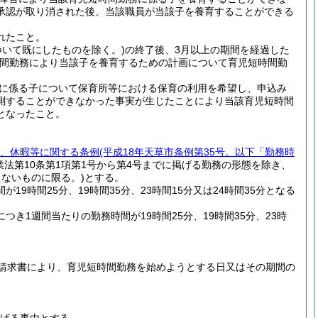
承認が取り消された後、当該職員が当該子を養育することができる
れたこと。
いて既にしたものを除く。)
の終了後、3月以上の期間を経過した
時間勤務により当該子を養育するための計画について育児短時間勤
に係る子について保育所等における保育の利用を希望し、申込み
測することができなかった事実が生じたことにより当該育児短時間
となったこと。
)
、休暇等に関する条例
(平成18年天草市条例第35号。以下「勤務時
業法第10条第1項第1号から第4号までに掲げる勤務の形態を除き、
ないものに限る。)
とする。
9時間25分、19時間35分、23時間15分又は24時間35分となる
き1週間当たりの勤務時間が19時間25分、19時間35分、23時
請求書により、育児短時間勤務を始めようとする日又はその期間の