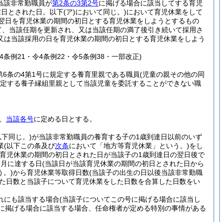
当該非常勤職員が
第2条の3第2号
に掲げる場合に該当してする育児
末日とされた日。以下
(ア)
において同じ。)
において育児休業をして
翌日を育児休業の期間の初日とする育児休業をしようとするもの
て、当該任期を更新され、又は当該任期の満了後引き続いて採用さ
又は当該採用の日を育児休業の期間の初日とする育児休業をしよう
令4条例21・令4条例22・令5条例38・一部改正)
第6条の4第1号に規定する養育里親である職員
(児童の親その他の同
に規定する養子縁組里親として当該児童を委託することができない職
、
当該各号
に定める日とする。
下同じ。)
が当該非常勤職員の養育する子の1歳到達日以前のいず
業
(以下この条及び
次条
において「地方等育児休業」という。)
をし
該育児休業の期間の初日とされた日が当該子の1歳到達日の翌日後で
箇月に達する日
(当該日が当該育児休業の期間の初日とされた日から
。)
から育児休業等取得日数
(当該子の出生の日以後当該非常勤職
った日数と当該子について育児休業をした日数を合算した日数をい
れにも該当する場合
(当該子についてこの号に掲げる場合に該当し
に掲げる場合に該当する場合、任命権者が定める特別の事情がある