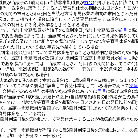
職員が当該子の1歳到達日
(当該非常勤職員が
前号
に掲げる場合に該当し
相当する場合に該当してする地方等育児休業の期間の末日とされた日が
業の期間の末日とされた日と当該地方等育児休業の期間の末日とされた日
又はこれに相当する場合に該当して地方等育児休業をする場合にあって
期間の初日とする育児休業をしようとする場合
いて、当該非常勤職員が当該子の1歳到達日
(当該非常勤職員が
前号
に掲
後である場合にあっては、当該末日とされた日)
において育児休業をして
掲げる場合又はこれに相当する場合に該当してする地方等育児休業の期
とされた日)
において地方等育児休業をしている場合
歳到達日後の期間について育児休業をすることが継続的な勤務のために
いて、当該非常勤職員が当該子の1歳到達日
(当該非常勤職員が
前号
に掲
後である場合にあっては、当該末日とされた日)
後の期間においてこの号
19・追加、平29条例2・旧第2条の2繰下・一部改正、平29条例20・令4条
第1項の条例で定める場合)
法第2条第1項の条例で定める場合は、1歳6箇月から2歳に達するまで
子についてこの条の規定に該当して育児休業をしている場合であって
次条
任命権者が定める特別の事情がある場合にあっては
同号
に掲げる場合に
員が当該子の1歳6箇月到達日の翌日
(当該非常勤職員の配偶者がこの条
あっては、当該地方等育児休業の期間の末日とされた日の翌日以前の日)
て、当該非常勤職員が当該子の1歳6箇月到達日において育児休業をして
育児休業をしている場合
6箇月到達日後の期間について育児休業をすることが継続的な勤務のた
て、当該非常勤職員が当該子の1歳6箇月到達日後の期間においてこの
20・追加、令4条例22・一部改正)