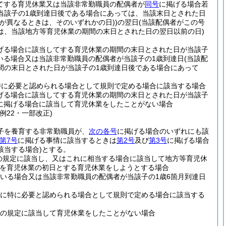
てする育児休業又は当該非常勤職員の配偶者が
同号
に掲げる場合若
当該子の1歳到達日後である場合にあっては、当該末日とされた日
が異なるときは、そのいずれかの日)
)
の翌日
(当該配偶者がこの号
は、当該地方等育児休業の期間の末日とされた日の翌日以前の日)
げる場合に該当してする育児休業の期間の末日とされた日が当該子
いる場合又は当該非常勤職員の配偶者が当該子の1歳到達日
(当該配
間の末日とされた日が当該子の1歳到達日後である場合にあって
特に必要と認められる場合として規則で定める場合に該当する場合
げる場合に該当してする育児休業の期間の末日とされた日が当該子
に掲げる場合に該当して育児休業をしたことがない場合
例22・一部改正)
の子を養育する非常勤職員が、
次の各号
に掲げる場合のいずれにも該
第7号
に掲げる事情に該当するときは
第2号
及び
第3号
に掲げる場合
該当する場合)
とする。
の規定に該当し、又はこれに相当する場合に該当して地方等育児休
を育児休業の初日とする育児休業をしようとする場合
いる場合又は当該非常勤職員の配偶者が当該子の1歳6箇月到達日
めに特に必要と認められる場合として規則で定める場合に該当する
条の規定に該当して育児休業をしたことがない場合