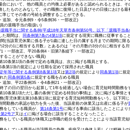
場合において、他の職員との均衡上必要があると認められるときは、その
務したものとみなして、その職務に復帰した日及びその日後における最
に準じてその者の号給を調整することができる。
4・追加、令元条例9・令5条例36・一部改正)
員の退職手当の取扱い)
の退職手当に関する条例
(平成18年天草市条例第50号。以下「退職手当条
した期間は、
同条例第7条の4第1項
に規定する現実に職務に従事するこ
期間
(当該育児休業に係る子が1歳に達した日の属する月までの期間に限る
の2分の1に相当する月数」とあるのは「その月数の3分の1に相当する
271・一部改正、平20条例4・旧第7条繰下・一部改正)
をすることができない職員)
第10条第1項の条例で定める職員は、次に掲げる職員とする。
6条第1項の規定により任期を定めて採用された職員
定年等に関する条例第8条第1項
又は
第2項
の規定により
同条第1項
に規
れた
同条例第5条
に規定する職を占める職員
4・追加、平22条例35・令4条例21・一部改正)
の終了の日の翌日から起算して1年を経過しない場合に育児短時間勤務を
第10条第1項ただし書の条例で定める特別の事情は、次に掲げる事情と
務
(育児休業法第10条第1項に規定する育児短時間勤務をいう。以下同じ
時間勤務の承認が効力を失った後、当該産前の休業又は出産に係る子が
務をしている職員が、
第14条第1号
に掲げる事由に該当したことにより
条第2号ア
又は
イ
に掲げる場合に該当することとなったこと。
務をしている職員が休職又は停職の処分を受けたことにより当該育児短
務をしている職員が当該職員の負傷、疾病又は身体上若しくは精神上の