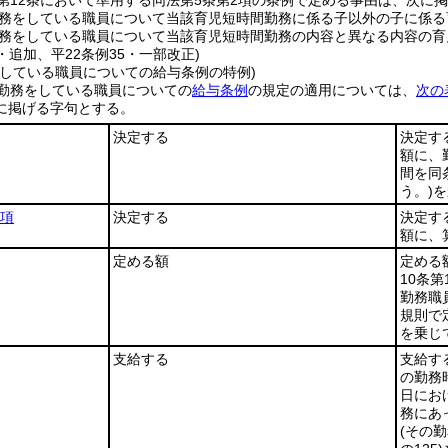
第12条において準用する同法第5条第2項の条例で定める事由は、次に
務をしている職員について当該育児短時間勤務に係る子以外の子に係る
務をしている職員について当該育児短時間勤務の内容と異なる内容の育
4・追加、平22条例35・一部改正)
をしている職員についての給与条例の特例)
勤務をしている職員についての
給与条例
の規定の適用については、
次の
に掲げる字句とする。
決定する
決定す
額に、
間を同
う。)
を
4項
決定する
決定す
額に、
定める額
定める
10条
勤務職
規則で
を乗じ
支給する
支給す
の勤務
日にお
務にあ
(その