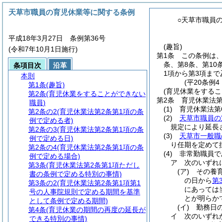
天草市職員の育児休業等に関する条例
○天草市職員
平成18年3月27日 条例第36号
(趣旨)
(令和7年10月1日施行)
第1条
この条例は
条、第8条、第10
条項目次
沿革
1項から第3項ま
本則
(平20条例
第1条
(趣旨)
(育児休業をするこ
第2条
(育児休業をすることができない
第2条
育児休業法第
職員)
(1)
育児休業法第
第2条の2
(育児休業法第2条第1項の条
(2)
天草市職員の
例で定める者)
規定により延長
第2条の3
(育児休業法第2条第1項の条
(3)
天草市一般職
例で定める日)
り任期を定めて
第2条の4
(育児休業法第2条第1項の条
(4)
非常勤職員で
例で定める場合)
ア
次のいずれ
第3条
(育児休業法第2条第1項ただし
(ア)
その養
書の条例で定める特別の事情)
の日から
第
第3条の2
(育児休業法第2条第1項第1
にあっては
号の人事院規則で定める期間を基準
とが明らか
として条例で定める期間)
(イ)
勤務日
第4条
(育児休業の期間の再度の延長が
イ
次のいずれ
できる特別の事情)