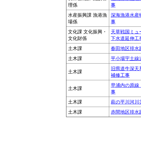
理係
事
水産振興課 漁港漁
深海漁港水産
場係
事
文化課 文化振興・
天草戦国ミュ
文化財係
下水道延伸工
土木課
春田地区排水
土木課
平小場宇土線
旧県道牛深天
土木課
補修工事
早浦内の原線
土木課
事
土木課
萩の平川河川
土木課
赤間地区排水