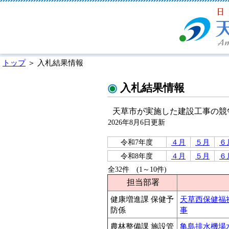
トップ
＞ 入札結果情報
入札結果情報
天草市が実施した建設工事の競
2026年8月6日更新
令和7年度
４月
５月
６
令和8年度
４月
５月
６
全32件 (1～10件)
担当部署
健康増進課 保健予
天草西保健福
防係
事
農林整備課 施設管
亀島排水機場