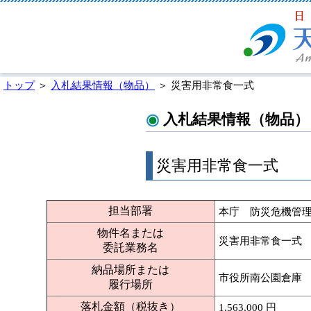
トップ
＞
入札結果情報（物品）
＞ 災害用非常食一式
入札結果情報（物品）
災害用非常食一式
担当部署
本庁 防災危機管
物件名または
災害用非常食一式
委託業務名
納品場所または
市役所南公園倉庫
履行場所
落札金額（税抜き）
1,563,000 円