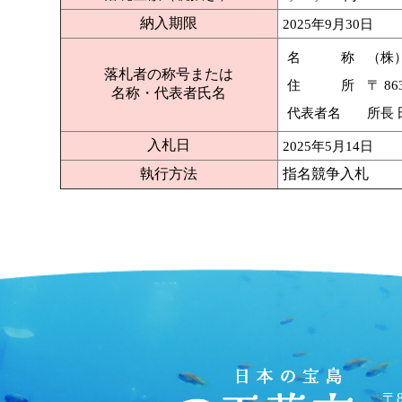
納入期限
2025年9月30日
名 称
（株
落札者の称号または
住 所
〒 8
名称・代表者氏名
代表者名
所長
入札日
2025年5月14日
執行方法
指名競争入札
〒