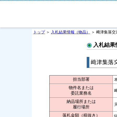
トップ
＞
入札結果情報（物品）
＞ 﨑津集落
入札結果
﨑津集落
担当部署
物件名または
委託業務名
納品場所または
履行場所
落札金額（税抜き）
6