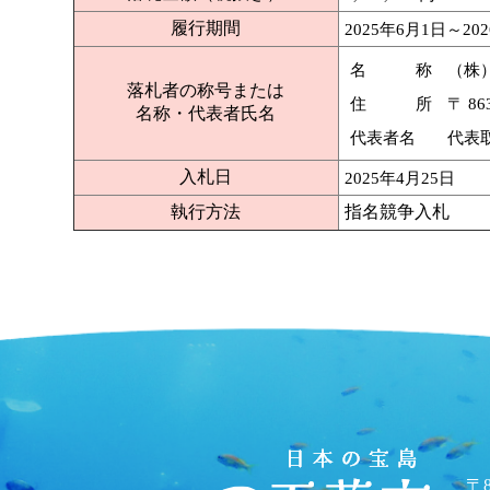
履行期間
2025年6月1日～20
名 称
（株
落札者の称号または
住 所
〒 8
名称・代表者氏名
代表者名
代表
入札日
2025年4月25日
執行方法
指名競争入札
〒