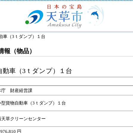
動車（3ｔダンプ）１台
情報（物品）
自動車（3ｔダンプ）１台
本庁 財産経営課
小型貨物自動車（3ｔダンプ）１台
西天草クリーンセンター
,976,810 円