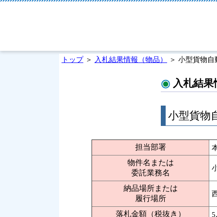
トップ
＞
入札結果情報（物品）
＞ 小型貨物自
入札結果
小型貨物
担当部署
物件名または
委託業務名
納品場所または
履行場所
落札金額（税抜き）
5