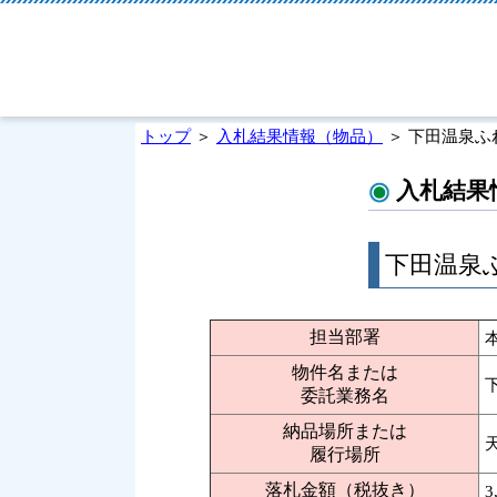
トップ
＞
入札結果情報（物品）
＞ 下田温泉ふ
入札結果
下田温泉
担当部署
物件名または
委託業務名
納品場所または
履行場所
落札金額（税抜き）
3