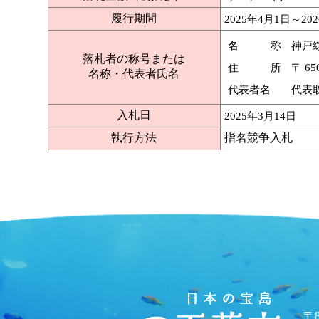
履行期間
2025年4月1日～20
名 称
神戸
落札者の称号または
住 所
〒 6
名称・代表者氏名
代表者名
代表
入札日
2025年3月14日
執行方法
指名競争入札
〒