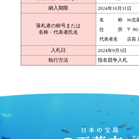
納入期限
2024年10月31日
名 称
㈱北
落札者の称号または
住 所
〒 8
名称・代表者氏名
代表者名
店長
入札日
2024年9月3日
執行方法
指名競争入札
〒