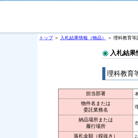
トップ
＞
入札結果情報（物品）
＞ 理科教育等
入札結果
理科教育
担当部署
物件名または
委託業務名
納品場所または
履行場所
落札金額（税抜き）
2