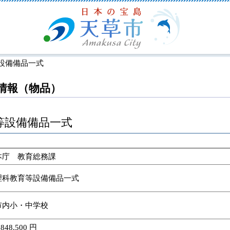
設備備品一式
情報（物品）
等設備備品一式
本庁 教育総務課
理科教育等設備備品一式
市内小・中学校
,848,500 円