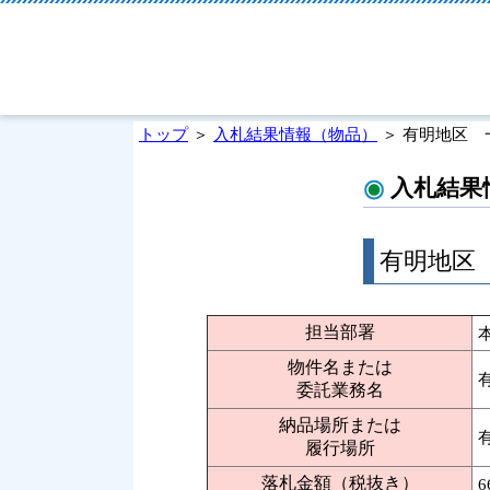
トップ
＞
入札結果情報（物品）
＞ 有明地区 
入札結果
有明地区
担当部署
物件名または
委託業務名
納品場所または
履行場所
落札金額（税抜き）
6