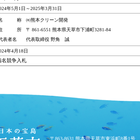
024年5月1日～2025年3月31日
名 称
㈲熊本クリーン開発
住 所
〒 861-6551 熊本県天草市下浦町3281-84
代表者名
代表取締役 野角 誠
024年4月18日
指名競争入札
〒863-8631 熊本県天草市東浜町8番1号