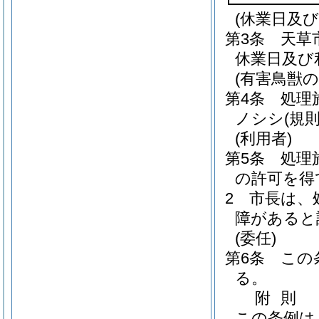
(休業日及び
第3条
天草
休業日及び
(有害鳥獣の
第4条
処理
ノシシ
(規
(利用者)
第5条
処理
の許可を得
2
市長は、
障があると
(委任)
第6条
この
る。
附
則
この条例は