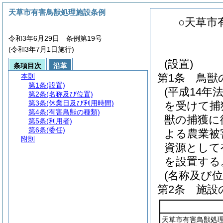
天草市有害鳥獣処理施設条例
○天草市
令和3年6月29日 条例第19号
(令和3年7月1日施行)
(設置)
条項目次
沿革
第1条
鳥獣
本則
第1条
(設置)
(平成14年
第2条
(名称及び位置)
第3条
(休業日及び利用時間)
を受けて捕
第4条
(有害鳥獣の種類)
獣の捕獲に
第5条
(利用者)
第6条
(委任)
よる農業被
附則
資源として
を設置する
(名称及び位
第2条
施設
天草市有害鳥獣処