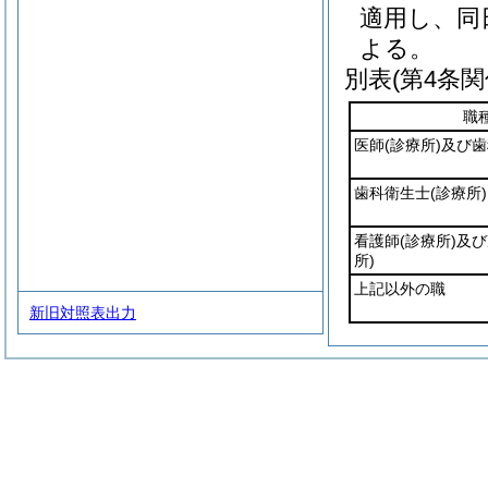
適用し、同
よる。
別表
(第4条関
職
医師
(診療所)
及び歯
歯科衛生士
(診療所)
看護師
(診療所)
及び
所)
上記以外の職
新旧対照表出力