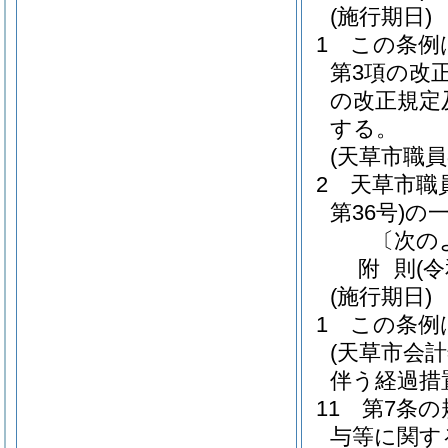
(施行期日)
1
この条例
第3項の改
の改正規定
する。
(天草市職
2
天草市職
第36号)
の
〔次の
附
則
(
(施行期日)
1
この条例
(天草市会
伴う経過措
11
第7条
与等に関す