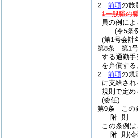
2
前項
の旅
1一般職の
員の例によ
(令5条
(第1号会
第8条
第1
する通勤手
を弁償する
2
前項
の規
に支給され
規則で定め
(委任)
第9条
この
附
則
この条例は
附
則
(