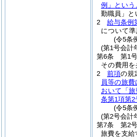
例」という
勤職員」と
2
給与条例
について準
(令5条
(第1号会
第6条
第1
その費用を
2
前項
の規
員等の旅費
おいて「旅
条第1項第2
(令5条
(第2号会計
第7条
第2
旅費を支給