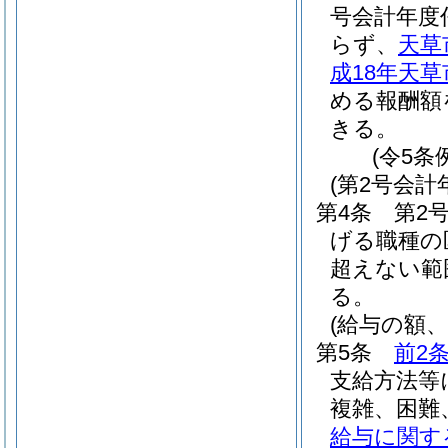
号会計年度
らず、
天草
成18年天草
める報酬額
きる。
(令5条
(第2号会計
第4条
第2
げる職種の
超えない範
る。
(給与の額、
第5条
前2
支給方法等
複雑、困難
給与に関す