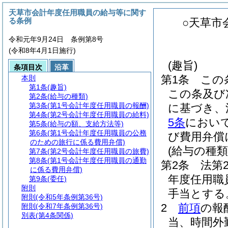
天草市会計年度任用職員の給与等に関す
る条例
○天草市
令和元年9月24日 条例第8号
(令和8年4月1日施行)
(趣旨)
条項目次
沿革
第1条
この
本則
第1条
(趣旨)
この条及び
第2条
(給与の種類)
第3条
(第1号会計年度任用職員の報酬)
に基づき、
第4条
(第2号会計年度任用職員の給料)
5条
におい
第5条
(給与の額、支給方法等)
第6条
(第1号会計年度任用職員の公務
び費用弁償
のための旅行に係る費用弁償)
(給与の種類
第7条
(第2号会計年度任用職員の旅費)
第8条
(第1号会計年度任用職員の通勤
第2条
法第
に係る費用弁償)
年度任用職
第9条
(委任)
附則
手当とする
附則
(令和5年条例第36号)
2
前項
の報
附則
(令和7年条例第36号)
別表
(第4条関係)
当、時間外