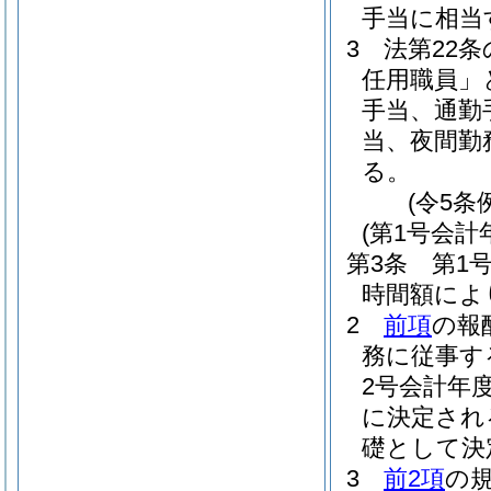
手当に相当
3
法第22条
任用職員」
手当、通勤
当、夜間勤
る。
(令5条
(第1号会計
第3条
第1
時間額によ
2
前項
の報
務に従事す
2号会計年
に決定され
礎として決
3
前2項
の