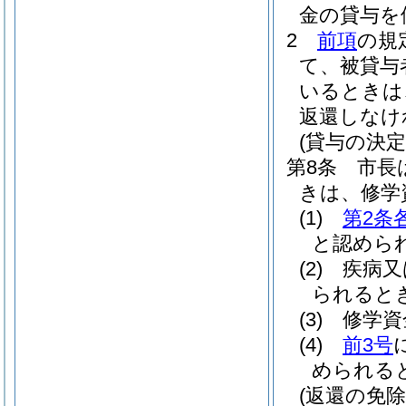
金の貸与を
2
前項
の規
て、被貸与
いるときは
返還しなけ
(貸与の決定
第8条
市長
きは、修学
(1)
第2条
と認めら
(2)
疾病又
られると
(3)
修学資
(4)
前3号
められる
(返還の免除