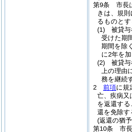
第9条
市長
きは、規則
るものとす
(1)
被貸与
受けた期
期間を除
に2年を
(2)
被貸与
上の理由
務を継続
2
前項
に規
亡、疾病又
を返還する
還を免除す
(返還の猶予
第10条
市