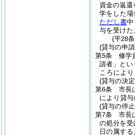
資金の返還
学をした場
ただし書
中
与を受けた
(平28
(貸与の申請
第5条
修学
請者」とい
ころにより
(貸与の決定
第6条
市長
により貸与
(貸与の停止
第7条
市長
の処分を受
日の属する