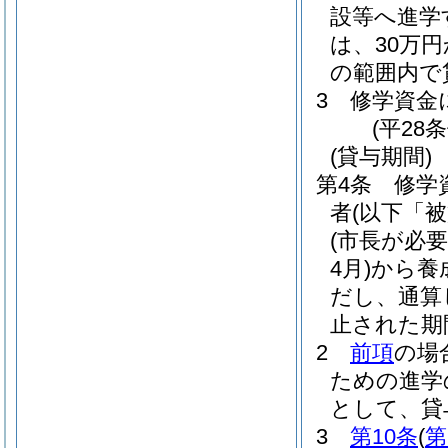
設等へ進学
は、30万
の範囲内で
3
修学資金
(平28
(貸与期間)
第4条
修学
者
(以下「
(市長が必
4月)
から養
だし、通算
止された期
2
前項
の場
ための進学
として、貸
3
第10条
(
第