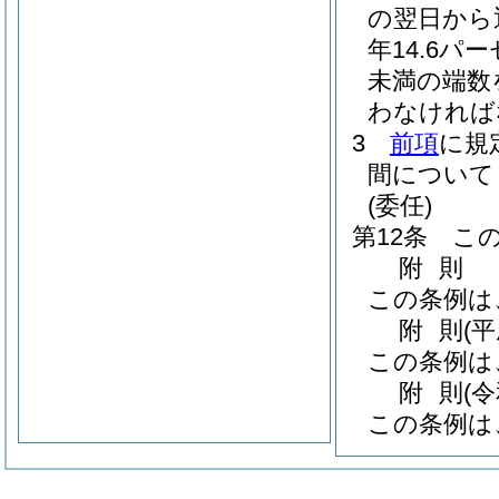
の翌日から
年14.6
未満の端数
わなければ
3
前項
に規
間について
(委任)
第12条
こ
附
則
この条例は
附
則
(
この条例は
附
則
(
この条例は