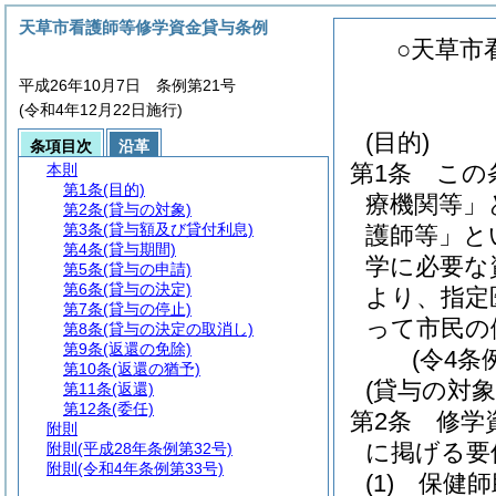
天草市看護師等修学資金貸与条例
○天草市
平成26年10月7日 条例第21号
(令和4年12月22日施行)
(目的)
条項目次
沿革
第1条
この
本則
第1条
(目的)
療機関等」
第2条
(貸与の対象)
第3条
(貸与額及び貸付利息)
護師等」と
第4条
(貸与期間)
学に必要な
第5条
(貸与の申請)
第6条
(貸与の決定)
より、指定
第7条
(貸与の停止)
って市民の
第8条
(貸与の決定の取消し)
第9条
(返還の免除)
(令4条
第10条
(返還の猶予)
(貸与の対象
第11条
(返還)
第12条
(委任)
第2条
修学
附則
に掲げる要
附則
(平成28年条例第32号)
附則
(令和4年条例第33号)
(1)
保健師