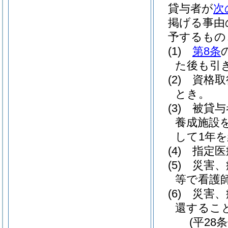
貸与者が
次
掲げる事由
予するもの
(1)
第8条
た後も引
(2)
資格取
とき。
(3)
被貸与
養成施設
して1年
(4)
指定医
(5)
災害、
等で看護
(6)
災害、
還するこ
(平28