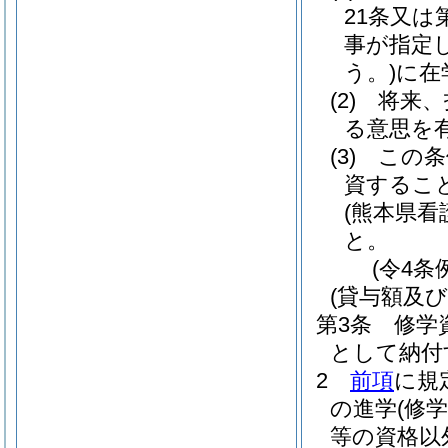
21条又
事が指定
う。)
に在
(2)
将来、
る意思を
(3)
この条
資するこ
(熊本県看
と。
(令4条
(貸与額及び
第3条
修学
として納付
2
前項
に規
の進学
(修
等の資格以