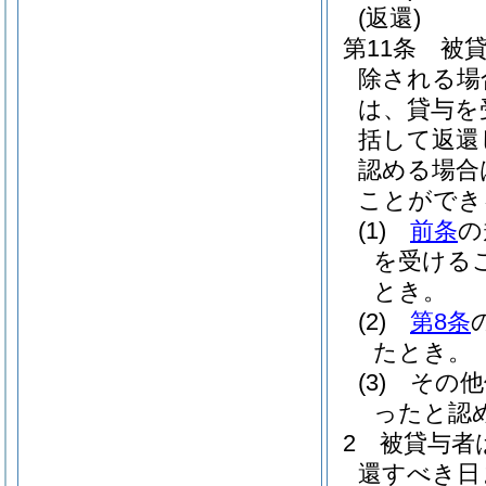
(返還)
第11条
被
除される場
は、貸与を
括して返還
認める場合
ことができ
(1)
前条
の
を受ける
とき。
(2)
第8条
たとき。
(3)
その他
ったと認
2
被貸与者
還すべき日