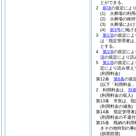
とができる。
2
前項
の規定によ
(1)
火葬場の利用
(2)
火葬場の維持
(3)
火葬場におけ
(4)
前3号
に掲げ
3
第1項
の規定によ
は「指定管理者は
とする。
4
第1項
の規定によ
項
の規定により読
5
第1項
の規定によ
定により読み替え
(利用料金)
第12条
第8条
の規
(以下「利用料金」
2
利用料金は、
別
(利用料金の収入)
第13条
市長は、指
(利用料金の減免)
第14条
指定管理者
(利用料金の不還付
第15条
既納の利用
きその他特別の事
(損害賠償)