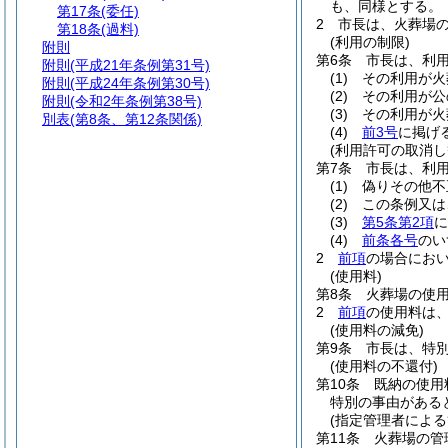
も、同様とする。
第17条
(委任)
2
市長は、火葬場
第18条
(過料)
(利用の制限)
附則
第6条
市長は、利
附則
(平成21年条例第31号)
(1)
その利用が火
附則
(平成24年条例第30号)
(2)
その利用が公
附則
(令和2年条例第38号)
(3)
その利用が火
別表
(第8条、第12条関係)
(4)
前3号
に掲げ
(利用許可の取消し
第7条
市長は、利
(1)
偽りその他不
(2)
この条例又は
(3)
第5条第2項
に
(4)
前条各号
のい
2
前項
の場合にお
(使用料)
第8条
火葬場の使
2
前項
の使用料は
(使用料の減免)
第9条
市長は、特
(使用料の不還付)
第10条
既納の使用
特別の事由がある
(指定管理者による
第11条
火葬場の管