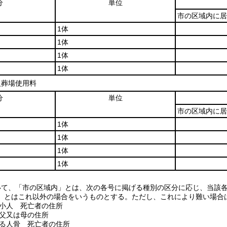
分
単位
市の区域内に居
1体
1体
1体
1体
火葬場使用料
分
単位
市の区域内に居
1体
1体
1体
1体
いて、「市の区域内」とは、次の各号に掲げる種別の区分に応じ、当該
」とはこれ以外の場合をいうものとする。ただし、これにより難い場合
び小人 死亡者の住所
 父又は母の住所
よる人骨 死亡者の住所