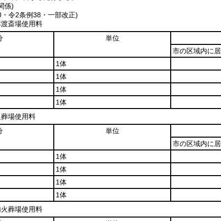
関係)
30・令2条例38・一部改正)
本渡斎場使用料
分
単位
市の区域内に居
1体
1体
1体
1体
火葬場使用料
分
単位
市の区域内に居
1体
1体
1体
1体
浦火葬場使用料