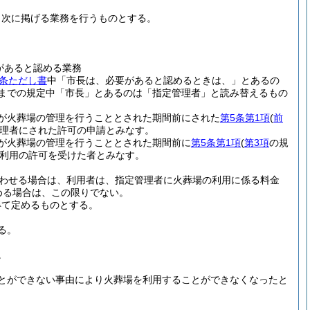
、次に掲げる業務を行うものとする。
があると認める業務
4条ただし書
中「市長は、必要があると認めるときは、」とあるの
までの規定中「市長」とあるのは「指定管理者」と読み替えるもの
が火葬場の管理を行うこととされた期間前にされた
第5条第1項
(
前
理者にされた許可の申請とみなす。
が火葬場の管理を行うこととされた期間前に
第5条第1項
(
第3項
の規
利用の許可を受けた者とみなす。
わせる場合は、利用者は、指定管理者に火葬場の利用に係る料金
める場合は、この限りでない。
得て定めるものとする。
る。
。
とができない事由により火葬場を利用することができなくなったと