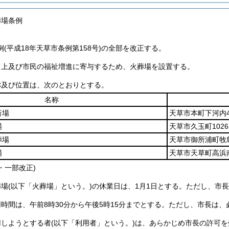
葬場条例
(平成18年天草市条例第158号)の全部を改正する。
向上及び市民の福祉増進に寄与するため、火葬場を設置する。
称及び位置は、次のとおりとする。
名称
斎場
天草市本町下河内4
場
天草市久玉町1026
葬場
天草市御所浦町牧
場
天草市天草町高浜南
8・一部改正)
葬場
(以下「火葬場」という。)
の休業日は、1月1日とする。
ただし、市長
時間は、午前8時30分から午後5時15分までとする。
ただし、市長は、
用しようとする者
(以下「利用者」という。)
は、あらかじめ市長の許可を