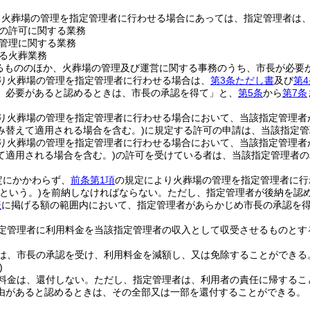
り火葬場の管理を指定管理者に行わせる場合にあっては、指定管理者は
の許可に関する業務
管理に関する業務
る火葬業務
るもののほか、火葬場の管理及び運営に関する事務のうち、市長が必要
り火葬場の管理を指定管理者に行わせる場合は、
第3条ただし書
及び
第
、必要があると認めるときは、市長の承認を得て」と、
第5条
から
第7条
り火葬場の管理を指定管理者に行わせる場合において、当該指定管理者
み替えて適用される場合を含む。)
に規定する許可の申請は、当該指定管
り火葬場の管理を指定管理者に行わせる場合において、当該指定管理者
て適用される場合を含む。)
の許可を受けている者は、当該指定管理者の
定にかかわらず、
前条第1項
の規定により火葬場の管理を指定管理者に行
という。)
を前納しなければならない。
ただし、指定管理者が後納を認
表
に掲げる額の範囲内において、指定管理者があらかじめ市長の承認を
定管理者に利用料金を当該指定管理者の収入として収受させるものとす
は、市長の承認を受け、利用料金を減額し、又は免除することができる
)
料金は、還付しない。
ただし、指定管理者は、利用者の責任に帰するこ
由があると認めるときは、その全部又は一部を還付することができる。