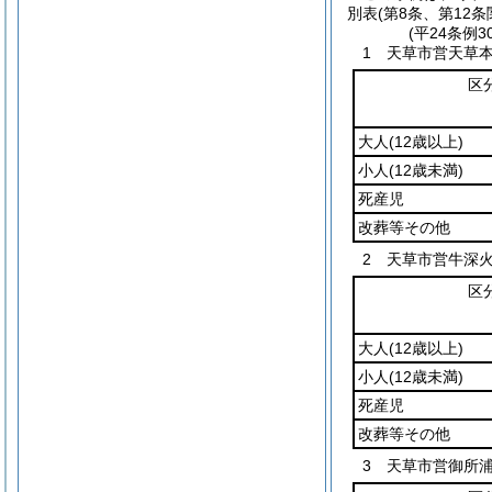
別表
(第8条、第12条
(平24条例
1 天草市営天草
区
大人
(12歳以上)
小人
(12歳未満)
死産児
改葬等その他
2 天草市営牛深
区
大人
(12歳以上)
小人
(12歳未満)
死産児
改葬等その他
3 天草市営御所