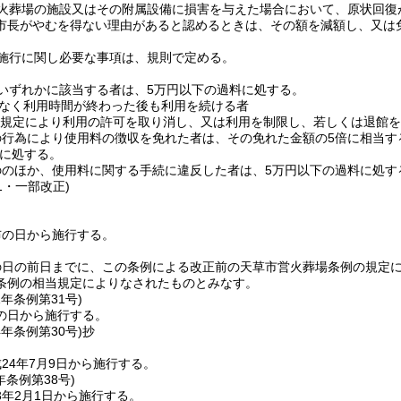
火葬場の施設又はその附属設備に損害を与えた場合において、原状回復
市長がやむを得ない理由があると認めるときは、その額を減額し、又は
施行に関し必要な事項は、規則で定める。
いずれかに該当する者は、5万円以下の過料に処する。
なく利用時間が終わった後も利用を続ける者
規定により利用の許可を取り消し、又は利用を制限し、若しくは退館を
の行為により使用料の徴収を免れた者は、その免れた金額の5倍に相当す
に処する。
ののほか、使用料に関する手続に違反した者は、5万円以下の過料に処す
31・一部改正)
布の日から施行する。
の日の前日までに、この条例による改正前の天草市営火葬場条例の規定
条例の相当規定によりなされたものとみなす。
1年
条例第31号)
の日から施行する。
4年
条例第30号)
抄
24年7月9日から施行する。
年
条例第38号)
3年2月1日から施行する。