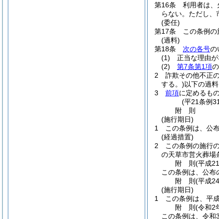
第16条
利用者は、
らない。
ただし、
(委任)
第17条
この条例の
(過料)
第18条
次の各号
の
(1)
正当な理由が
(2)
第7条第1項
の
2
詐欺その他不正
する。)
以下の過料
3
前項
に定めるも
(平21条例
附
則
(施行期日)
1
この条例は、公
(経過措置)
2
この条例の施行
の天草市営火葬場
附
則
(平成2
この条例は、公布
附
則
(平成2
(施行期日)
1
この条例は、平成
附
則
(令和2
この条例は、令和