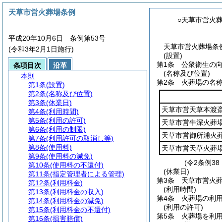
天草市営火葬場条例
○天草市営火
平成20年10月6日 条例第53号
天草市営火葬場条例
(令和3年2月1日施行)
(設置)
第1条
公衆衛生の
条項目次
沿革
(名称及び位置)
本則
第2条
火葬場の名
第1条
(設置)
第2条
(名称及び位置)
第3条
(休業日)
天草市営天草本渡
第4条
(利用時間)
第5条
(利用の許可)
天草市営牛深火葬
第6条
(利用の制限)
天草市営御所浦火
第7条
(利用許可の取消し等)
第8条
(使用料)
天草市営天草火葬
第9条
(使用料の減免)
(令2条例3
第10条
(使用料の不還付)
(休業日)
第11条
(指定管理者による管理)
第3条
天草市営火
第12条
(利用料金)
(利用時間)
第13条
(利用料金の収入)
第4条
火葬場の利用
第14条
(利用料金の減免)
(利用の許可)
第15条
(利用料金の不還付)
第5条
火葬場を利
第16条
(損害賠償)