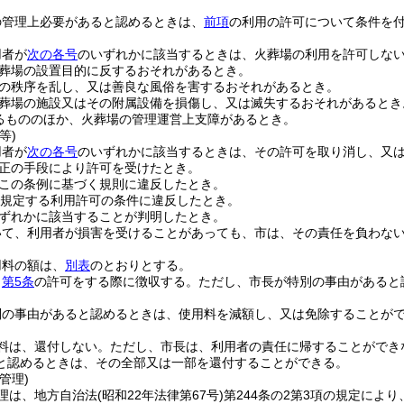
の管理上必要があると認めるときは、
前項
の利用の許可について条件を
用者が
次の各号
のいずれかに該当するときは、火葬場の利用を許可しな
葬場の設置目的に反するおそれがあるとき。
の秩序を乱し、又は善良な風俗を害するおそれがあるとき。
葬場の施設又はその附属設備を損傷し、又は滅失するおそれがあるとき
るもののほか、火葬場の管理運営上支障があるとき。
等)
用者が
次の各号
のいずれかに該当するときは、その許可を取り消し、又
正の手段により許可を受けたとき。
この条例に基づく規則に違反したとき。
規定する利用許可の条件に違反したとき。
ずれかに該当することが判明したとき。
いて、利用者が損害を受けることがあっても、市は、その責任を負わな
用料の額は、
別表
のとおりとする。
、
第5条
の許可をする際に徴収する。
ただし、市長が特別の事由があると
別の事由があると認めるときは、使用料を減額し、又は免除することが
料は、還付しない。
ただし、市長は、利用者の責任に帰することができ
と認めるときは、その全部又は一部を還付することができる。
管理)
理は、地方自治法
(昭和22年法律第67号)
第244条の2第3項の規定によ