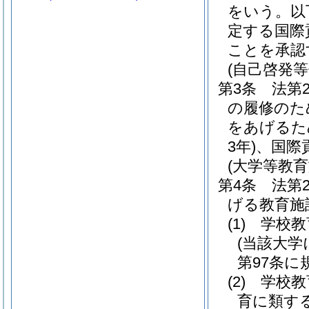
をいう。以
定する国際
ことを承認
(自己啓発等
第3条
法第
の履修のた
をあげるた
3年)
、国際
(大学等教育
第4条
法第
げる教育施
(1)
学校教
(当該大
第97条に
(2)
学校教
育に類す