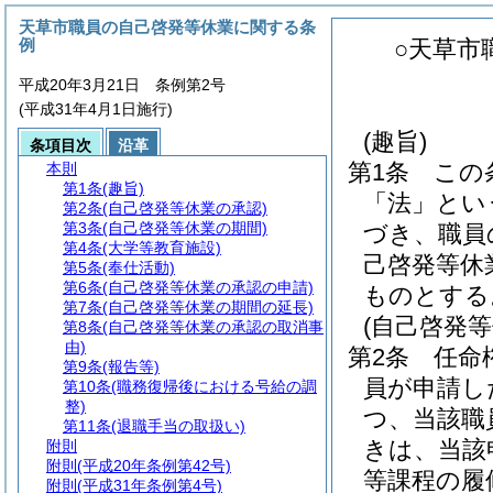
天草市職員の自己啓発等休業に関する条
例
○天草市
平成20年3月21日 条例第2号
(平成31年4月1日施行)
(趣旨)
条項目次
沿革
第1条
この
本則
第1条
(趣旨)
「法」とい
第2条
(自己啓発等休業の承認)
第3条
(自己啓発等休業の期間)
づき、職員
第4条
(大学等教育施設)
己啓発等休
第5条
(奉仕活動)
第6条
(自己啓発等休業の承認の申請)
ものとする
第7条
(自己啓発等休業の期間の延長)
(自己啓発等
第8条
(自己啓発等休業の承認の取消事
由)
第2条
任命
第9条
(報告等)
員が申請し
第10条
(職務復帰後における号給の調
整)
つ、当該職
第11条
(退職手当の取扱い)
きは、当該
附則
附則
(平成20年条例第42号)
等課程の履
附則
(平成31年条例第4号)