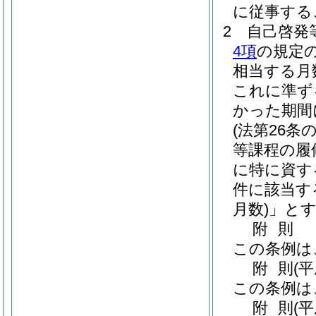
に従事する
2
自己啓発
4項
の規定
相当する月
これに準ず
かった期間
(法第26
等課程の履
に特に資す
件に該当す
月数)
」と
附
則
この条例は
附
則
(
この条例は
附
則
(