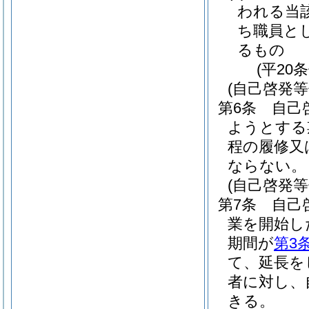
われる当
ち職員と
るもの
(平20
(自己啓発
第6条
自己
ようとする
程の履修又
ならない。
(自己啓発
第7条
自己
業を開始し
期間が
第3
て、延長を
者に対し、
きる。