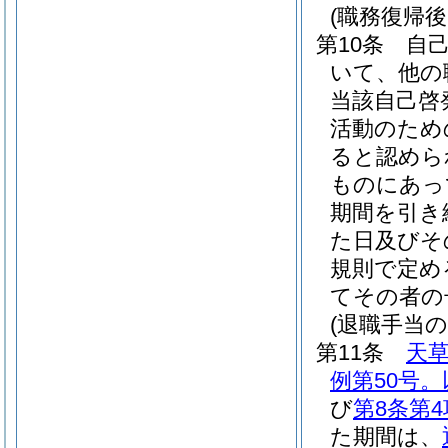
(職務復帰
第10条
自
いて、他の
当該自己啓
活動のため
ると認めら
ものにあっ
期間を引き
た日及びそ
規則で定め
てその者の
(退職手当の
第11条
天
例第50号
び
第8条第4
た期間は、