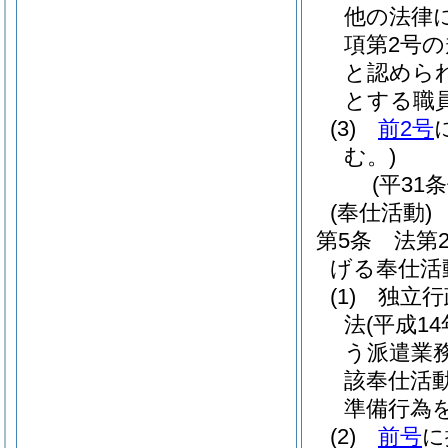
他の法律
項第2号
と認めら
とする職
(3)
前2号
む。)
(平31
(奉仕活動)
第5条
法第
げる奉仕活
(1)
独立行
法
(平成14
う派遣業
該奉仕活
準備行為を
(2)
前号
に