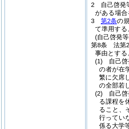
2
自己啓発
がある場合
3
第2条
の
て準用する
(自己啓発
第8条
法第
事由とする
(1)
自己啓
の者が在
繁に欠席
の全部若
(2)
自己啓
る課程を
ること、
行ってい
係る大学