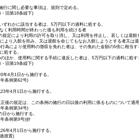
施行に関し必要な事項は、規則で定める。
4・旧第18条繰下)
いずれかに該当する者は、5万円以下の過料に処する。
なく利用時間が終わった後も利用を続ける者
の規定により利用の許可を取り消し、又は利用を停止し、若しくは退館
により入館を拒み、又は退館を命じてもなお入館しようとする者又は退
の行為により使用料の徴収を免れた者は、その免れた金額の5倍に相当す
に処する。
ののほか、使用料に関する手続に違反した者は、5万円以下の過料に処す
4・旧第19条繰下)
0年4月1日から施行する。
2年
条例第62号)
23年4月1日から施行する。
改正後の規定は、この条例の施行の日以後の利用に係るものについて適
5年
条例第34号)
の日から施行する。
6年
条例第9号)
抄
26年4月1日から施行する。
過措置)