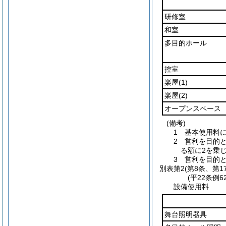
研修室
和室
多目的ホール
控室
楽屋
(1)
楽屋
(2)
オープンスペース
(備考)
1 基本使用料
2 営利を目的
る額に2を乗
3 営利を目的
別表第2
(第8条、第1
(平22条例
設備使用料
舞台照明器具