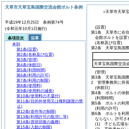
天草市天草宝島国際交流会館ポルト条例
○天草市天草
平成19年12月25日 条例第74号
(設置)
(令和元年10月1日施行)
第1条
天草市に在
会館ポルトを設置
条項目次
沿革
(名称及び位置)
本則
第2条
天草宝島国
第1条
(設置)
第2条
(名称及び位置)
第3条
(管理)
天草宝島国際交流
第4条
(休館日)
第5条
(利用時間)
(管理)
第6条
(利用の許可)
第3条
天草宝島国
第7条
(利用の制限)
2
管理事務所に所
第8条
(使用料)
(休館日)
第9条
(使用料の減免)
第4条
ポルトの休館
第10条
(使用料の不還付)
(利用時間)
第11条
(目的外使用又は権利譲渡の禁
第5条
ポルトの利用
止)
(利用の許可)
第12条
(造作等の制限)
第6条
ポルトを利
第13条
(利用許可の取消し等)
ならない。
許可さ
第14条
(原状回復の義務)
(1)
子ども広場を
第15条
(入館の制限)