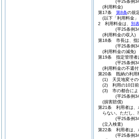
(平25条例3
(利用料金)
第17条
第8条
の規
(以下「利用料金」
2
利用料金は、
別表
(平25条例3
(利用料金の収入)
第18条
市長は、指
(平25条例3
(利用料金の減免)
第19条
指定管理者
(平25条例3
(利用料金の不還付
第20条
既納の利用
(1)
天災地変その
(2)
利用の10日
(3)
市の都合によ
(平25条例3
(損害賠償)
第21条
利用者は、
らない。
ただし、
(平25条例3
(立入検査)
第22条
利用者は、
(平25条例3