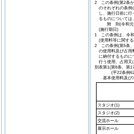
2
この条例
(第2条
のそれぞれの条例
し、施行日前に行
るものについては
附
則
(令和
(施行期日)
1
この条例は、令和
(使用料等に関する
2
この条例
(第5条
の使用料及び占用
に納付するものに
行う使用、占用又
別表第1
(第8条、第1
(平22条例
基本使用料及び
スタジオ
(1)
スタジオ
(2)
交流ホール
展示ホール