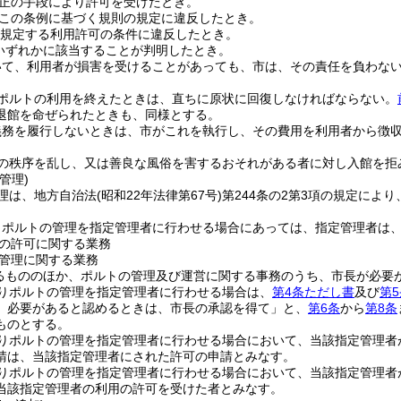
正の手段により許可を受けたとき。
この条例に基づく規則の規定に違反したとき。
規定する利用許可の条件に違反したとき。
いずれかに該当することが判明したとき。
いて、利用者が損害を受けることがあっても、市は、その責任を負わな
ポルトの利用を終えたときは、直ちに原状に回復しなければならない。
退館を命ぜられたときも、同様とする。
義務を履行しないときは、市がこれを執行し、その費用を利用者から徴
の秩序を乱し、又は善良な風俗を害するおそれがある者に対し入館を拒
管理)
理は、地方自治法
(昭和22年法律第67号)
第244条の2第3項の規定によ
りポルトの管理を指定管理者に行わせる場合にあっては、指定管理者は
の許可に関する業務
管理に関する業務
るもののほか、ポルトの管理及び運営に関する事務のうち、市長が必要
りポルトの管理を指定管理者に行わせる場合は、
第4条ただし書
及び
第
、必要があると認めるときは、市長の承認を得て」と、
第6条
から
第8条
ものとする。
りポルトの管理を指定管理者に行わせる場合において、当該指定管理者
請は、当該指定管理者にされた許可の申請とみなす。
りポルトの管理を指定管理者に行わせる場合において、当該指定管理者
当該指定管理者の利用の許可を受けた者とみなす。