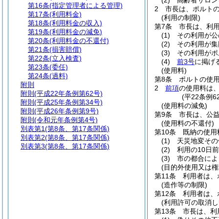
(2)
高齢者サロン
第16条
(指定管理者による管理)
2
市長は、ポルト
第17条
(利用料金)
(利用の制限)
第18条
(利用料金の収入)
第7条
市長は、利
第19条
(利用料金の減免)
(1)
その利用が公
第20条
(利用料金の不還付)
(2)
その利用が集
第21条
(損害賠償)
(3)
その利用がポ
第22条
(立入検査)
(4)
前3号
に掲げ
第23条
(委任)
(使用料)
第24条
(過料)
第8条
ポルトの使
附則
2
前項
の使用料は
附則
(平成22年条例第62号)
(平22条例
附則
(平成25年条例第34号)
(使用料の減免)
附則
(平成26年条例第9号)
第9条
市長は、公
附則
(令和元年条例第4号)
(使用料の不還付)
別表第1
(第8条、第17条関係)
第10条
既納の使用
別表第2
(第8条、第17条関係)
(1)
天災地変その
別表第3
(第8条、第17条関係)
(2)
利用の10日
(3)
市の都合によ
(目的外使用又は権
第11条
利用者は、
(造作等の制限)
第12条
利用者は、
(利用許可の取消し
第13条
市長は、利