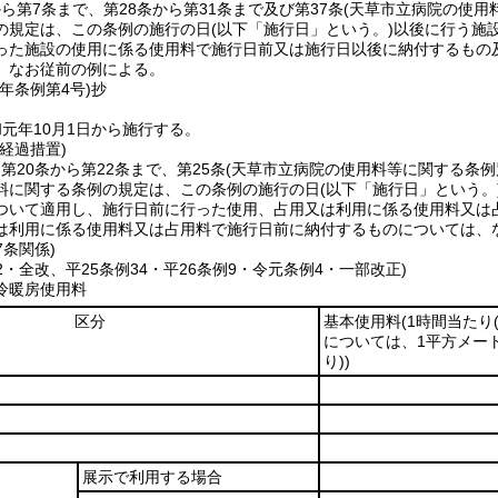
から第7条まで、第28条から第31条まで及び第37条
(天草市立病院の使用
の規定は、この条例の施行の日
(以下「施行日」という。)
以後に行う施
った施設の使用に係る使用料で施行日前又は施行日以後に納付するもの
、なお従前の例による。
元年
条例第4号)
抄
元年10月1日から施行する。
経過措置)
、第20条から第22条まで、第25条
(天草市立病院の使用料等に関する条例
料に関する条例の規定は、この条例の施行の日
(以下「施行日」という。
ついて適用し、施行日前に行った使用、占用又は利用に係る使用料又は
は利用に係る使用料又は占用料で施行日前に納付するものについては、
7条関係)
62・全改、平25条例34・平26条例9・令元条例4・一部改正)
冷暖房使用料
区分
基本使用料
(1時間当たり
については、1平方メー
り)
)
展示で利用する場合