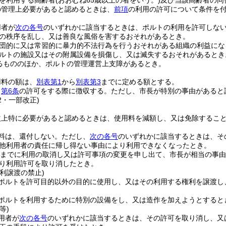
を利用する高齢者
(おおむね65歳以上の者をいう。)
及び当該高齢者の同
の管理上必要があると認めるときは、
前項
の利用の許可について条件を
用者が
次の各号
のいずれかに該当するときは、ポルトの利用を許可しな
の秩序を乱し、又は善良な風俗を害するおそれがあるとき。
団的に又は常習的に暴力的不法行為を行うおそれがある組織の利益にな
ルトの施設又はその附属設備を損傷し、又は滅失するおそれがあるとき
るもののほか、ポルトの管理運営上支障があるとき。
用料の額は、
別表第1
から
別表第3
までに定める額とする。
、
第6条
の許可をする際に徴収する。
ただし、市長が特別の事由があると
62・一部改正)
益上特に必要があると認めるときは、使用料を減額し、又は免除するこ
料は、還付しない。
ただし、
次の各号
のいずれかに該当するときは、そ
他利用者の責任に帰し得ない事由により利用できなくなったとき。
前までに利用の取消し又は許可事項の変更を申し出て、市長が相当の事
り利用許可を取り消したとき。
利譲渡の禁止)
ポルトを許可目的以外の目的に使用し、又はその利用する権利を譲渡し
ポルトを利用するために特別の設備をし、又は造作を加えようとすると
等)
用者が
次の各号
のいずれかに該当するときは、その許可を取り消し、又