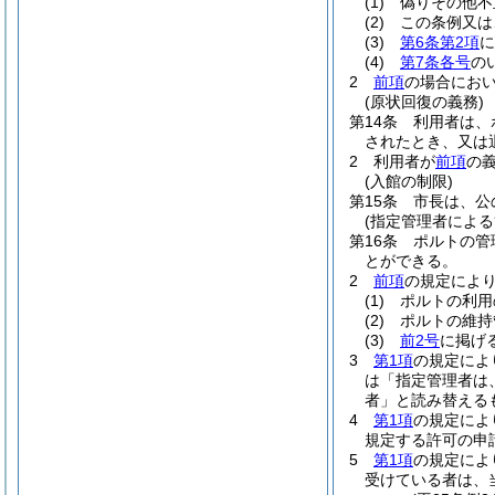
(1)
偽りその他不
(2)
この条例又は
(3)
第6条第2項
に
(4)
第7条各号
の
2
前項
の場合にお
(原状回復の義務)
第14条
利用者は、
されたとき、又は
2
利用者が
前項
の
(入館の制限)
第15条
市長は、公
(指定管理者による
第16条
ポルトの管
とができる。
2
前項
の規定によ
(1)
ポルトの利用
(2)
ポルトの維持
(3)
前2号
に掲げ
3
第1項
の規定によ
は「指定管理者は
者」と読み替える
4
第1項
の規定によ
規定する許可の申
5
第1項
の規定によ
受けている者は、