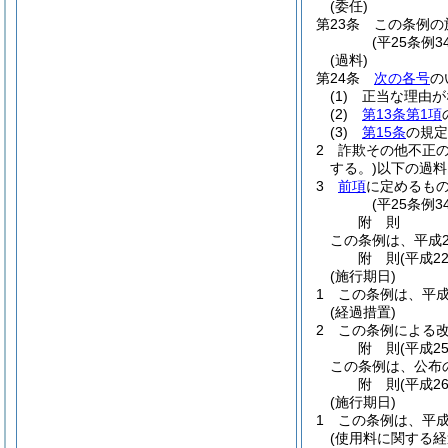
(委任)
第23条
この条例の
(平25条例3
(過料)
第24条
次の各号
の
(1)
正当な理由が
(2)
第13条第1項
(3)
第15条
の規定
2
詐欺その他不正
する。)
以下の過料
3
前項
に定めるも
(平25条例3
附
則
この条例は、平成2
附
則
(平成2
(施行期日)
1
この条例は、平成
(経過措置)
2
この条例による
附
則
(平成2
この条例は、公布
附
則
(平成2
(施行期日)
1
この条例は、平成
(使用料に関する経