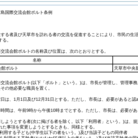
宝島国際交流会館ポルト条例
住する者及び天草市を訪れる者の交流を促進することにより、市民の生
する。
際交流会館ポルトの名称及び位置は、次のとおりとする。
名称
会館ポルト
天草市中央新
際交流会館ポルト
(以下「ポルト」という。)
は、市長が管理し、管理事務
長その他必要な職員を置く。
日は、1月1日及び12月31日とする。
ただし、市長は、必要があると認
時間は、午前9時から午後10時までとする。
ただし、市長は、必要があ
用しようとする者
(次に掲げる者を除く。以下「利用者」という。)
は、規
れた事項を変更しようとするときも、同様とする。
利用する子ども
(中学生以下の者をいう。)
及び当該子どもの同伴者