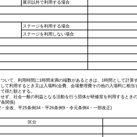
展示以外で利用する場合
ステージを利用する場合
ステージを利用しない場合
について、利用時間に1時間未満の端数があるときは、1時間として計算
として利用するとき又は入場料(会費、会場整理費その他の入場料に相当
じて得た額とする。
とせず、社会一般の利益となる活動を行う団体が研修室を利用するとき
7条関係)
62・全改、平25条例34・平26条例9・令元条例4・一部改正)
区分