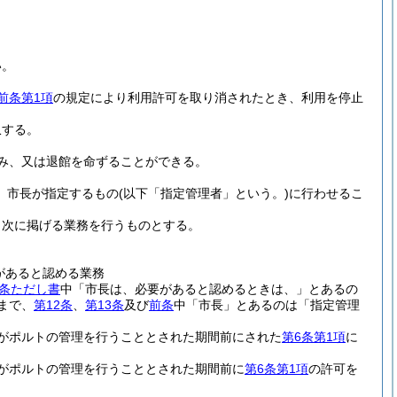
い。
前条第1項
の規定により利用許可を取り消されたとき、利用を停止
収する。
み、又は退館を命ずることができる。
り、市長が指定するもの
(以下「指定管理者」という。)
に行わせるこ
、次に掲げる業務を行うものとする。
があると認める業務
5条ただし書
中「市長は、必要があると認めるときは、」とあるの
まで、
第12条
、
第13条
及び
前条
中「市長」とあるのは「指定管理
がポルトの管理を行うこととされた期間前にされた
第6条第1項
に
がポルトの管理を行うこととされた期間前に
第6条第1項
の許可を