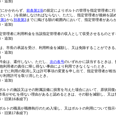
4・追加)
定にかかわらず、
前条第1項
の規定によりポルトの管理を指定管理者に行
という。)
を前納しなければならない。
ただし、指定管理者が後納を認
第1
から
別表第3
までに掲げる額の範囲内において、指定管理者があら
4・追加)
定管理者に利用料金を当該指定管理者の収入として収受させるものとす
4・追加)
は、市長の承認を受け、利用料金を減額し、又は免除することができる
4・追加)
)
料金は、還付しない。
ただし、
次の各号
のいずれかに該当するときは、
他利用者の責任に帰し得ない事由により利用できなくなったとき。
前までに利用の取消し又は許可事項の変更を申し出て、指定管理者が相
り利用許可を取り消したとき。
4・追加)
ポルトの施設又はその附属設備に損害を与えた場合において、原状回復
市長がやむを得ない理由があると認めるときは、その額を減額し、又は
4・旧第16条繰下)
ポルトの職員が職務執行のため入場し、又はポルトの利用について指示
4・旧第17条繰下)