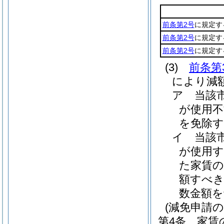
前条第2号
に規定す
前条第2号
に規定す
前条第2号
に規定す
(3)
前条第
により減
ア
当該
が使用不
を免除す
イ
当該
が使用す
た家賃の
額すべき
数金額
(減免申請の
第4条
家賃