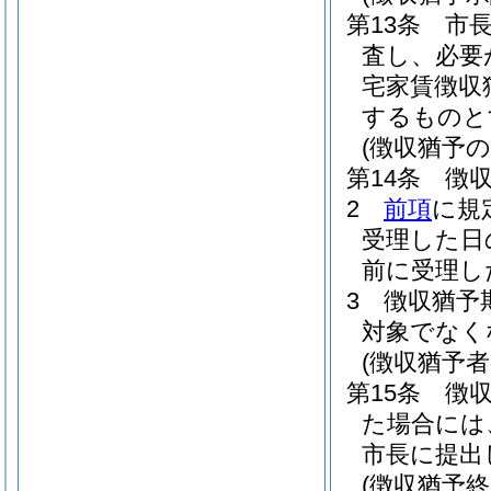
第13条
市
査し、必要
宅家賃徴収
するものと
(徴収猶予の
第14条
徴
2
前項
に規
受理した日
前に受理し
3
徴収猶予
対象でなく
(徴収猶予
第15条
徴
た場合には
市長に提出
(徴収猶予終