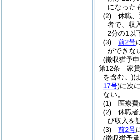
になった
(2)
休職、
者で、収入
2分の1
(3)
前2号
ができな
(徴収猶予申
第12条
家
を含む。)
17号
)
に次
ない。
(1)
医療費
(2)
休職者
び収入を
(3)
前2号
(徴収猶予承