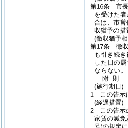
第16条
市
を受けた者
合は、市営
収猶予の措
(徴収猶予相
第17条
徴
も引き続き
した日の属
ならない。
附
則
(施行期日)
1
この告示
(経過措置)
2
この告示
家賃の減免
号)
の規定