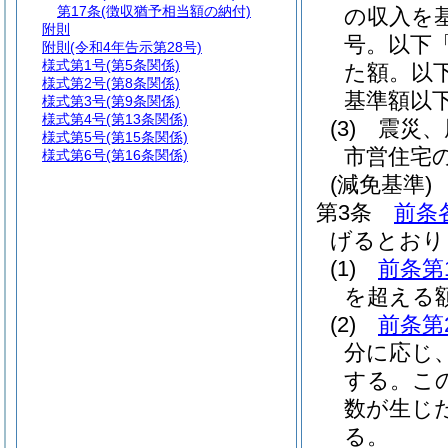
第17条
(徴収猶予相当額の納付)
の収入を
附則
号。以下
附則
(令和4年告示第28号)
様式第1号
(第5条関係)
た額。以下
様式第2号
(第8条関係)
基準額以
様式第3号
(第9条関係)
様式第4号
(第13条関係)
(3)
震災、
様式第5号
(第15条関係)
市営住宅
様式第6号
(第16条関係)
(減免基準)
第3条
前条
げるとおり
(1)
前条第
を超える
(2)
前条第
分に応じ
する。
こ
数が生じ
る。