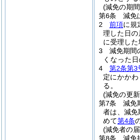
(減免の期間
第6条
減免
2
前項
に規
理した日の
に受理した
3
減免期間
くなった日
4
第2条第3
定にかかわ
る。
(減免の更新
第7条
減免
者は、減免
めて
第4条
(減免者の届
第8条
減免