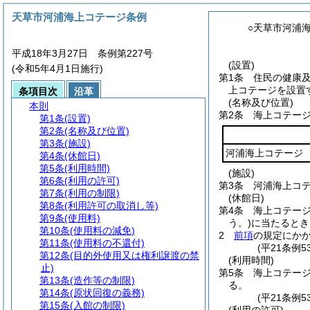
天草市河浦海上コテージ条例
○天草市河浦
平成18年3月27日 条例第227号
(設置)
(令和5年4月1日施行)
第1条
住民の健康
上コテージを設置
条項目次
沿革
(名称及び位置)
本則
第2条
海上コテー
第1条
(設置)
第2条
(名称及び位置)
第3条
(施設)
河浦海上コテージ
第4条
(休館日)
第5条
(利用時間)
(施設)
第6条
(利用の許可)
第3条
河浦海上コ
第7条
(利用の制限)
(休館日)
第8条
(利用許可の取消し等)
第4条
海上コテー
第9条
(使用料)
う。)
に当たるとき
第10条
(使用料の減免)
2
前項
の規定にか
第11条
(使用料の不還付)
(平21条例
第12条
(目的外使用又は権利譲渡の禁
(利用時間)
止)
第5条
海上コテージ
第13条
(造作等の制限)
る。
第14条
(原状回復の義務)
(平21条例
第15条
(入館の制限)