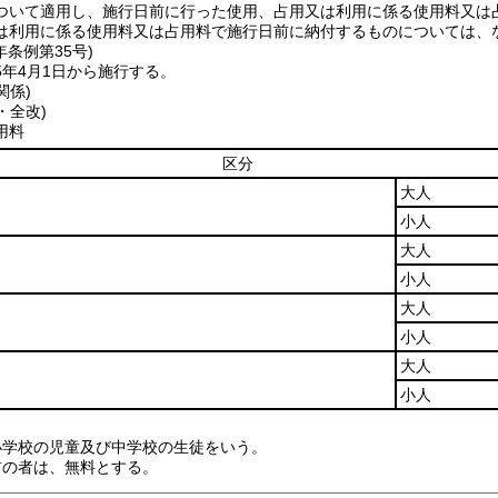
ついて適用し、施行日前に行った使用、占用又は利用に係る使用料又は
は利用に係る使用料又は占用料で施行日前に納付するものについては、
年
条例第35号)
5年4月1日から施行する。
関係)
・全改)
用料
区分
大人
小人
大人
小人
大人
小人
大人
小人
小学校の児童及び中学校の生徒をいう。
前の者は、無料とする。