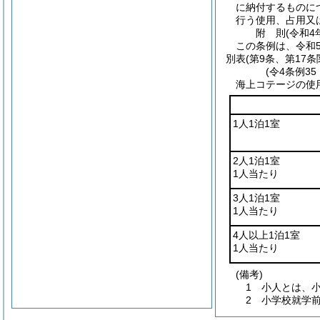
に納付するものに
行う使用、占用又
附
則
(令和4
この条例は、令和
別表
(第9条、第17条
(令4条例35
海上コテージの使
1人1泊1室
2人1泊1室
1人当たり
3人1泊1室
1人当たり
4人以上1泊1室
1人当たり
(備考)
1 小人とは、
2 小学校就学