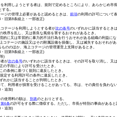
ジを利用しようとする者は、規則で定めるところにより、あらかじめ市
とする。
テージの管理上必要があると認めるときは、
前項
の利用の許可について
53・旧第8条繰上・一部改正)
上コテージを利用しようとする者が
次の各号
のいずれかに該当するとき
の秩序を乱し、又は善良な風俗を害するおそれがあるとき。
団的に又は常習的に暴力的不法行為を行うおそれがある組織の利益にな
上コテージの施設又はその附属設備を損傷し、又は滅失するおそれがあ
るもののほか、海上コテージの管理運営上支障があるとき。
53・旧第9条繰上・一部改正)
等)
用者が
次の各号
のいずれかに該当するときは、その許可を取り消し、又
正の手段により許可を受けたとき。
この条例に基づく規則に違反したとき。
規定する利用許可の条件に違反したとき。
ずれかに該当することが判明したとき。
いて、利用者が損害を受けることがあっても、市は、その責任を負わな
3・追加)
ジの使用料の額は、
別表
のとおりとする。
、
第6条
の許可をする際に徴収する。
ただし、市長が特別の事由があると
3・追加)