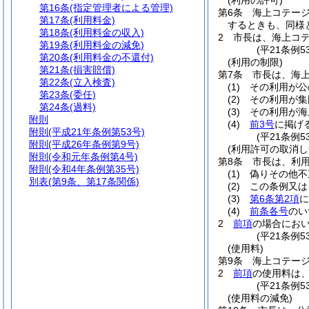
(利用の許可)
第16条
(指定管理者による管理)
第6条
海上コテー
第17条
(利用料金)
するときも、同様
第18条
(利用料金の収入)
2
市長は、海上コ
第19条
(利用料金の減免)
(平21条例
第20条
(利用料金の不還付)
(利用の制限)
第21条
(損害賠償)
第7条
市長は、海
第22条
(立入検査)
(1)
その利用が公
第23条
(委任)
(2)
その利用が集
第24条
(過料)
(3)
その利用が海
附則
(4)
前3号
に掲げ
附則
(平成21年条例第53号)
(平21条例
附則
(平成26年条例第9号)
(利用許可の取消し
附則
(令和元年条例第4号)
第8条
市長は、利
附則
(令和4年条例第35号)
(1)
偽りその他不
別表
(第9条、第17条関係)
(2)
この条例又は
(3)
第6条第2項
に
(4)
前条各号
のい
2
前項
の場合にお
(平21条例5
(使用料)
第9条
海上コテー
2
前項
の使用料は
(平21条例5
(使用料の減免)