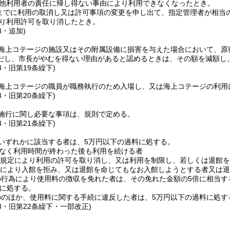
他利用者の責任に帰し得ない事由により利用できなくなったとき。
までに利用の取消し又は許可事項の変更を申し出て、指定管理者が相当
り利用許可を取り消したとき。
3・追加)
海上コテージの施設又はその附属設備に損害を与えた場合において、原
だし、市長がやむを得ない理由があると認めるときは、その額を減額し
3・旧第19条繰下)
海上コテージの職員が職務執行のため入場し、又は海上コテージの利用
3・旧第20条繰下)
施行に関し必要な事項は、規則で定める。
3・旧第21条繰下)
いずれかに該当する者は、5万円以下の過料に処する。
なく利用時間が終わった後も利用を続ける者
規定により利用の許可を取り消し、又は利用を制限し、若しくは退館を
により入館を拒み、又は退館を命じてもなお入館しようとする者又は退
の行為により使用料の徴収を免れた者は、その免れた金額の5倍に相当す
に処する。
ののほか、使用料に関する手続に違反した者は、5万円以下の過料に処す
53・旧第22条繰下・一部改正)