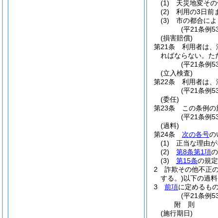
(1)
天災地変その
(2)
利用の3日前
(3)
市の都合によ
(平21条例5
(損害賠償)
第21条
利用者は、
ればならない。
た
(平21条例5
(立入検査)
第22条
利用者は、
(平21条例5
(委任)
第23条
この条例の
(平21条例5
(過料)
第24条
次の各号
の
(1)
正当な理由が
(2)
第8条第1項
の
(3)
第15条
の規定
2
詐欺その他不正
する。)
以下の過料
3
前項
に定めるも
(平21条例
附
則
(施行期日)