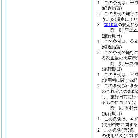
1
この条例は、平成
(経過措置)
2
この条例の施行
う。)
の規定により
3
第10条
の規定に
附
則
(平成2
(施行期日)
1
この条例は、公
(経過措置)
2
この条例の施行
る改正後の天草市
附
則
(平成2
(施行期日)
1
この条例は、平成
(使用料に関する経
2
この条例
(第2条
のそれぞれの条例
し、施行日前に行
るものについては
附
則
(令和
(施行期日)
1
この条例は、令和
(使用料等に関する
2
この条例
(第5条
の使用料及び占用