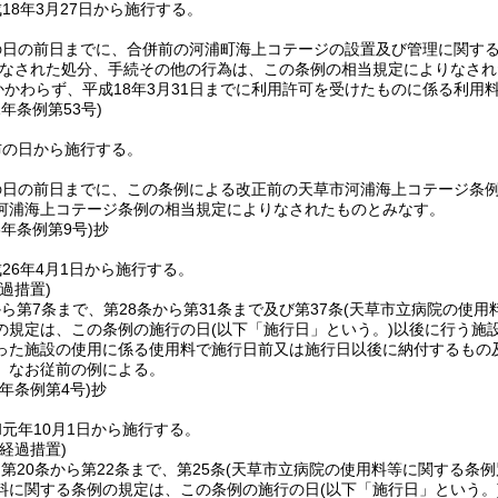
18年3月27日から施行する。
の日の前日までに、合併前の河浦町海上コテージの設置及び管理に関す
なされた処分、手続その他の行為は、この条例の相当規定によりなされ
かかわらず、平成18年3月31日までに利用許可を受けたものに係る利用
1年
条例第53号)
布の日から施行する。
の日の前日までに、この条例による改正前の天草市河浦海上コテージ条
河浦海上コテージ条例の相当規定によりなされたものとみなす。
6年
条例第9号)
抄
26年4月1日から施行する。
過措置)
から第7条まで、第28条から第31条まで及び第37条
(天草市立病院の使用
の規定は、この条例の施行の日
(以下「施行日」という。)
以後に行う施
った施設の使用に係る使用料で施行日前又は施行日以後に納付するもの
、なお従前の例による。
元年
条例第4号)
抄
元年10月1日から施行する。
経過措置)
、第20条から第22条まで、第25条
(天草市立病院の使用料等に関する条例
料に関する条例の規定は、この条例の施行の日
(以下「施行日」という。