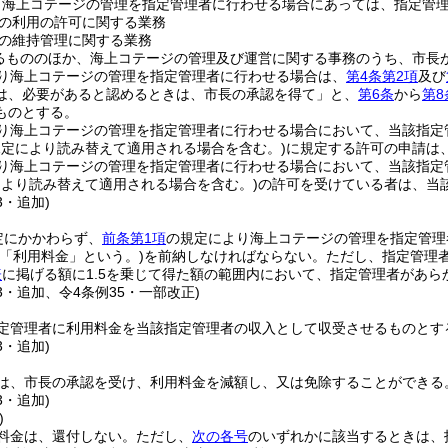
り海上コテージの管理を指定管理者に行わせる場合にあっては、指定管
の利用の許可に関する業務
の維持管理に関する業務
るもののほか、海上コテージの管理及び運営に関する事務のうち、市長
り海上コテージの管理を指定管理者に行わせる場合は、
第4条第2項
及び
は、必要があると認めるときは、市長の承認を得て」と、
第6条
から
第8
ものとする。
り海上コテージの管理を指定管理者に行わせる場合において、当該指定
規定により読み替えて適用される場合を含む。)
に規定する許可の申請は
り海上コテージの管理を指定管理者に行わせる場合において、当該指定
より読み替えて適用される場合を含む。)
の許可を受けている者は、当
3・追加)
定にかかわらず、
前条第1項
の規定により海上コテージの管理を指定管理
下「利用料金」という。)
を前納しなければならない。
ただし、指定管理
表
に掲げる額に1.5を乗じて得た額の範囲内において、指定管理者があ
53・追加、令4条例35・一部改正)
定管理者に利用料金を当該指定管理者の収入として収受させるものとす
3・追加)
は、市長の承認を受け、利用料金を減額し、又は免除することができる
3・追加)
)
料金は、還付しない。
ただし、
次の各号
のいずれかに該当するときは、