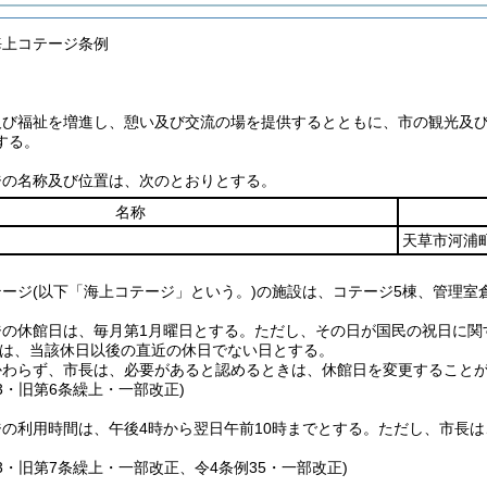
海上コテージ条例
及び福祉を増進し、憩い及び交流の場を提供するとともに、市の観光及
する。
ジの名称及び位置は、次のとおりとする。
名称
天草市河浦町
テージ
(以下「海上コテージ」という。)
の施設は、コテージ5棟、管理室
ジの休館日は、毎月第1月曜日とする。
ただし、その日が国民の祝日に関
は、当該休日以後の直近の休日でない日とする。
かわらず、市長は、必要があると認めるときは、休館日を変更すること
53・旧第6条繰上・一部改正)
の利用時間は、午後4時から翌日午前10時までとする。
ただし、市長は
53・旧第7条繰上・一部改正、令4条例35・一部改正)