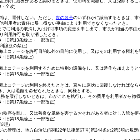
益上特に必要があると認めるときは、使用料を減額し、又は免除するこ
3・全改)
料は、還付しない。
ただし、
次の各号
のいずれかに該当するときは、市
他利用者の責任に帰し得ない事由により利用できなくなったとき。
までに利用の取消し又は許可事項の変更を申し出て、市長が相当の事由
り利用許可を取り消したとき。
53・旧第13条繰上・一部改正)
利譲渡の禁止)
海上コテージを許可目的以外の目的に使用し、又はその利用する権利を
3・旧第14条繰上)
海上コテージを利用するために特別の設備をし、又は造作を加えようと
53・旧第15条繰上・一部改正)
海上コテージの利用を終えたときは、直ちに原状に回復しなければなら
き、又は退館を命ぜられたときも、同様とする。
義務を履行しないときは、市がこれを執行し、その費用を利用者から徴
53・旧第17条繰上・一部改正)
の秩序を乱し、又は善良な風俗を害するおそれがある者に対し入館を拒
53・旧第18条繰上・一部改正)
管理)
ジの管理は、地方自治法
(昭和22年法律第67号)
第244条の2第3項の規
。