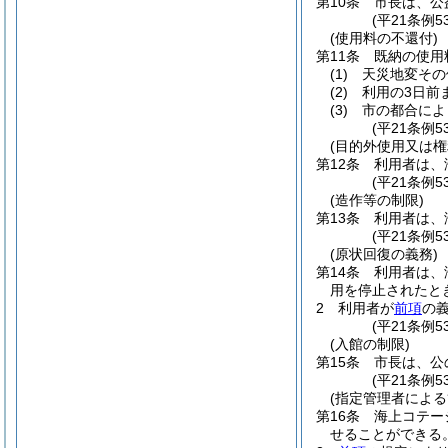
第10条
市長は、公
(平21条例5
(使用料の不還付)
第11条
既納の使用
(1)
天災地変その
(2)
利用の3日前
(3)
市の都合によ
(平21条例
(目的外使用又は権
第12条
利用者は、
(平21条例5
(造作等の制限)
第13条
利用者は、
(平21条例
(原状回復の義務)
第14条
利用者は、
用を停止されたと
2
利用者が
前項
の
(平21条例
(入館の制限)
第15条
市長は、公
(平21条例
(指定管理者による
第16条
海上コテー
せることができる