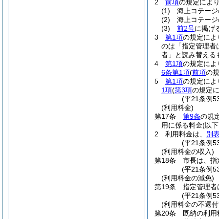
2
前項
の規定によ
(1)
海上コテージ
(2)
海上コテージ
(3)
前2号
に掲げ
3
第1項
の規定によ
のは「指定管理者
者」と読み替える
4
第1項
の規定によ
6条第1項
(
前項
の
5
第1項
の規定によ
1項
(
第3項
の規定に
(平21条例5
(利用料金)
第17条
第9条
の規
用に係る料金
(以
2
利用料金は、
別
(平21条例
(利用料金の収入)
第18条
市長は、指
(平21条例5
(利用料金の減免)
第19条
指定管理者
(平21条例5
(利用料金の不還付
第20条
既納の利用