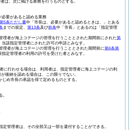
理者は、次に掲げる業務を行うものとする。
が必要があると認める業務
第5条ただし書
中「市長は、必要があると認めるときは、」とある
条
までの規定、
第13条
及び
前条
中「市長」とあるのは「指定管理
管理者が海上コテージの管理を行うこととされた期間前にされた
第
、当該指定管理者にされた許可の申請とみなす。
管理者が海上コテージの管理を行うこととされた期間前に
第6条第
該指定管理者の利用の許可を受けた者とみなす。
者に行わせる場合は、利用者は、指定管理者に海上コテージの利
者が後納を認める場合は、この限りでない。
らかじめ市長の承認を得て定めるものとする。
る。
。
指定管理者は、その全部又は一部を還付することができる。