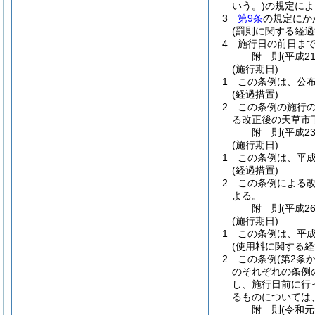
いう。)
の規定によ
3
第9条
の規定にか
(罰則に関する経過
4
施行日の前日ま
附
則
(平成2
(施行期日)
1
この条例は、公
(経過措置)
2
この条例の施行
る改正後の天草市
附
則
(平成2
(施行期日)
1
この条例は、平成
(経過措置)
2
この条例による
よる。
附
則
(平成2
(施行期日)
1
この条例は、平成
(使用料に関する経
2
この条例
(第2条
のそれぞれの条例
し、施行日前に行
るものについては
附
則
(令和