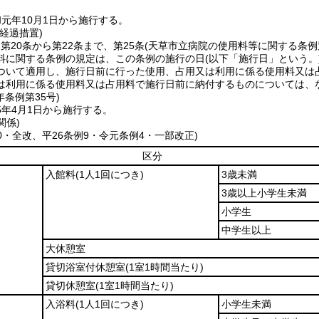
元年10月1日から施行する。
経過措置)
、第20条から第22条まで、第25条
(天草市立病院の使用料等に関する条例
料に関する条例の規定は、この条例の施行の日
(以下「施行日」という。
ついて適用し、施行日前に行った使用、占用又は利用に係る使用料又は
は利用に係る使用料又は占用料で施行日前に納付するものについては、
年
条例第35号)
5年4月1日から施行する。
関係)
10・全改、平26条例9・令元条例4・一部改正)
区分
入館料
(1人1回につき)
3歳未満
3歳以上小学生未満
小学生
中学生以上
大休憩室
貸切浴室付休憩室
(1室1時間当たり)
貸切休憩室
(1室1時間当たり)
入浴料
(1人1回につき)
小学生未満