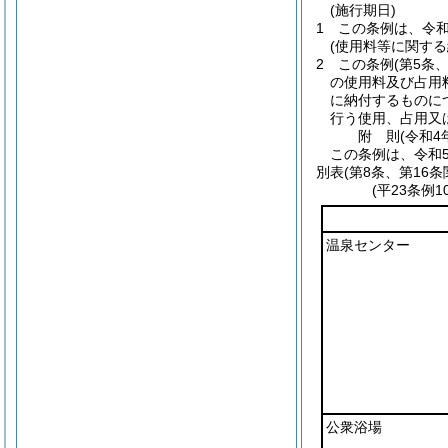
(施行期日)
1
この条例は、令和
(使用料等に関する
2
この条例
(第5条
の使用料及び占用
に納付するものに
行う使用、占用又
附
則
(令和4
この条例は、令和
別表
(第8条、第16条
(平23条例
温泉センター
公衆浴場