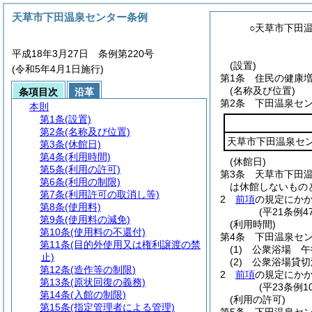
天草市下田温泉センター条例
○天草市下田
平成18年3月27日 条例第220号
(設置)
(令和5年4月1日施行)
第1条
住民の健康
(名称及び位置)
条項目次
沿革
第2条
下田温泉セ
本則
第1条
(設置)
第2条
(名称及び位置)
天草市下田温泉セ
第3条
(休館日)
第4条
(利用時間)
(休館日)
第5条
(利用の許可)
第3条
天草市下田
第6条
(利用の制限)
は休館しないもの
第7条
(利用許可の取消し等)
2
前項
の規定にか
第8条
(使用料)
(平21条例
第9条
(使用料の減免)
(利用時間)
第10条
(使用料の不還付)
第4条
下田温泉セン
第11条
(目的外使用又は権利譲渡の禁
(1)
公衆浴場 午
止)
(2)
公衆浴場貸切
第12条
(造作等の制限)
2
前項
の規定にか
第13条
(原状回復の義務)
(平23条例1
第14条
(入館の制限)
(利用の許可)
第15条
(指定管理者による管理)