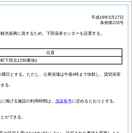
平成18年3月27日
条例第220号
の観光振興に資するため、下田温泉センターを設置する。
位置
町下田北1290番地1
木曜日とする。
ただし、公衆浴場は午後4時まで休館し、貸切浴室
できる。
号
に掲げる施設の利用時間は、
当該各号
に定めるとおりとする。
ことができる。