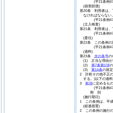
(平21条例4
(損害賠償)
第20条
利用者は、
なければならない
(平21条例4
(立入検査)
第21条
利用者は、
(平21条例4
(委任)
第22条
この条例の
(平21条例
(過料)
第23条
次の各号
の
(1)
正当な理由が
(2)
第7条第1項
の
(3)
第14条
の規定
2
詐欺その他不正
する。)
以下の過料
3
前項
に定めるも
(平21条例
附
則
(施行期日)
1
この条例は、平成
(経過措置)
2
この条例の施行