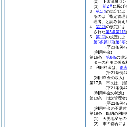
(2)
下田温泉セン
(3)
前2号
に掲げ
3
第1項
の規定によ
るのは「指定管理
理者」と読み替え
4
第1項
の規定によ
された
第5条第1項
5
第1項
の規定によ
第5条第1項
(
第3項
(平21条例
(利用料金)
第16条
第8条
の規
ターの利用に係る
2
利用料金は、
別
(平21条例
(利用料金の収入)
第17条
市長は、指
(平21条例4
(利用料金の減免)
第18条
指定管理者
(平21条例4
(利用料金の不還付
第19条
既納の利用
(1)
天災地変その
(2)
市の都合によ