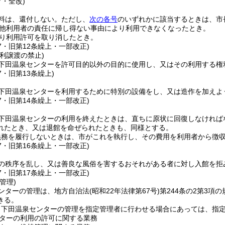
7・全改)
料は、還付しない。
ただし、
次の各号
のいずれかに該当するときは、市
他利用者の責任に帰し得ない事由により利用できなくなったとき。
り利用許可を取り消したとき。
47・旧第12条繰上・一部改正)
利譲渡の禁止)
下田温泉センターを許可目的以外の目的に使用し、又はその利用する権
7・旧第13条繰上)
下田温泉センターを利用するために特別の設備をし、又は造作を加えよ
47・旧第14条繰上・一部改正)
下田温泉センターの利用を終えたときは、直ちに原状に回復しなければ
れたとき、又は退館を命ぜられたときも、同様とする。
義務を履行しないときは、市がこれを執行し、その費用を利用者から徴
47・旧第16条繰上・一部改正)
の秩序を乱し、又は善良な風俗を害するおそれがある者に対し入館を拒
47・旧第17条繰上・一部改正)
管理)
ンターの管理は、地方自治法
(昭和22年法律第67号)
第244条の2第3項
きる。
り下田温泉センターの管理を指定管理者に行わせる場合にあっては、指
ターの利用の許可に関する業務