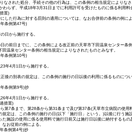
りなされた処分、手続その他の行為は、この条例の相当規定によりなさ
かわらず、平成18年3月31日までに利用許可を受けたものに係る利用
措置)
でにした行為に対する罰則の適用については、なお合併前の条例の例に
1年
条例第47号)
布の日から施行する。
の日の前日までに、この条例による改正前の天草市下田温泉センター条
下田温泉センター条例の相当規定によりなされたものとみなす。
3年
条例第10号)
23年4月1日から施行する。
改正後の別表の規定は、この条例の施行の日以後の利用に係るものにつ
6年
条例第9号)
抄
26年4月1日から施行する。
過措置)
から第7条まで、第28条から第31条まで及び第37条
(天草市立病院の使用
の規定は、この条例の施行の日
(以下「施行日」という。)
以後に行う施
った施設の使用に係る使用料で施行日前又は施行日以後に納付するもの
、なお従前の例による。
元年
条例第4号)
抄