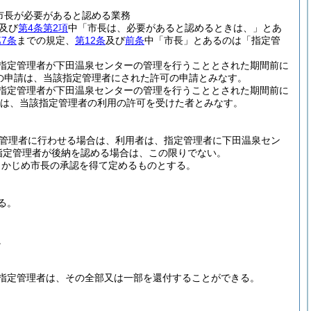
市長が必要があると認める業務
及び
第4条第2項
中「市長は、必要があると認めるときは、」とあ
7条
までの規定、
第12条
及び
前条
中「市長」とあるのは「指定管
指定管理者が下田温泉センターの管理を行うこととされた期間前に
の申請は、当該指定管理者にされた許可の申請とみなす。
指定管理者が下田温泉センターの管理を行うこととされた期間前に
は、当該指定管理者の利用の許可を受けた者とみなす。
管理者に行わせる場合は、利用者は、指定管理者に下田温泉セン
指定管理者が後納を認める場合は、この限りでない。
らかじめ市長の承認を得て定めるものとする。
る。
。
指定管理者は、その全部又は一部を還付することができる。