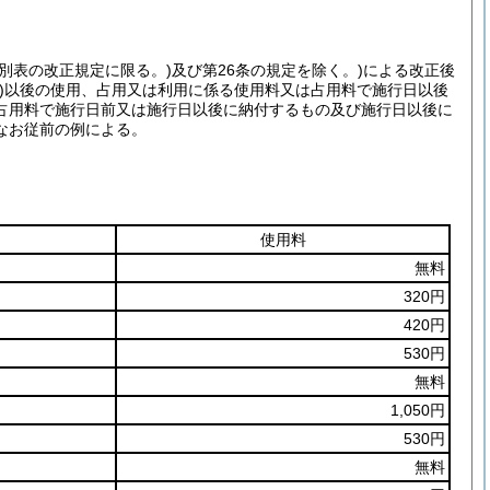
別表の改正規定に限る。)
及び第26条の規定を除く。)
による改正後
)
以後の使用、占用又は利用に係る使用料又は占用料で施行日以後
占用料で施行日前又は施行日以後に納付するもの及び施行日以後に
なお従前の例による。
使用料
無料
320円
420円
530円
無料
1,050円
530円
無料