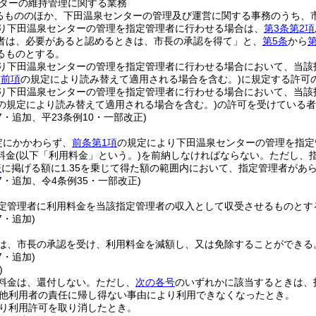
ターの維持管理に関する業務
るもののほか、下田温泉センターの管理及び運営に関する事務のうち、
り下田温泉センターの管理を指定管理者に行わせる場合は、
第3条第2項
者は、必要があると認めるときは、市長の承認を得て」と、
第5条
から
第
るものとする。
り下田温泉センターの管理を指定管理者に行わせる場合において、当該
(
前項
の規定により読み替えて適用される場合を含む。)
に規定する許可
り下田温泉センターの管理を指定管理者に行わせる場合において、当該
の規定により読み替えて適用される場合を含む。)
の許可を受けている者
47・追加、平23条例10・一部改正)
定にかかわらず、
前条第1項
の規定により下田温泉センターの管理を指定
料金
(以下「利用料金」という。)
を前納しなければならない。
ただし、
表
に掲げる額に1.35を乗じて得た額の範囲内において、指定管理者があ
47・追加、令4条例35・一部改正)
定管理者に利用料金を当該指定管理者の収入として収受させるものとす
7・追加)
は、市長の承認を受け、利用料金を減額し、又は免除することができる
7・追加)
)
料金は、還付しない。
ただし、
次の各号
のいずれかに該当するときは、
他利用者の責任に帰し得ない事由により利用できなくなったとき。
り利用許可を取り消したとき。