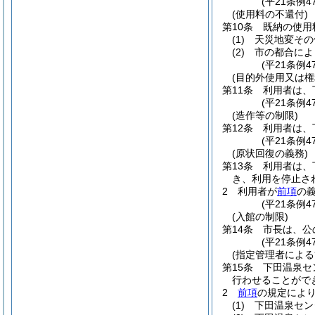
(平21条例4
(使用料の不還付)
第10条
既納の使用
(1)
天災地変その
(2)
市の都合によ
(平21条例
(目的外使用又は権
第11条
利用者は、
(平21条例4
(造作等の制限)
第12条
利用者は、
(平21条例
(原状回復の義務)
第13条
利用者は、
き、利用を停止さ
2
利用者が
前項
の
(平21条例
(入館の制限)
第14条
市長は、公
(平21条例
(指定管理者による
第15条
下田温泉セ
行わせることがで
2
前項
の規定によ
(1)
下田温泉セン