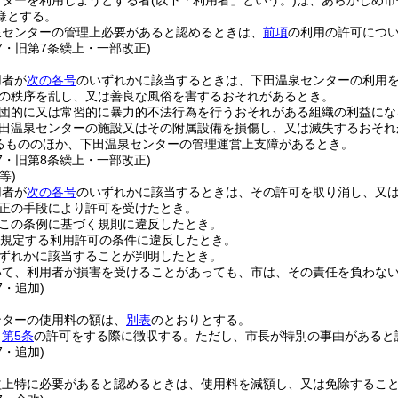
ンターを利用しようとする者
(以下「利用者」という。)
は、あらかじめ市
様とする。
泉センターの管理上必要があると認めるときは、
前項
の利用の許可につ
47・旧第7条繰上・一部改正)
用者が
次の各号
のいずれかに該当するときは、下田温泉センターの利用
の秩序を乱し、又は善良な風俗を害するおそれがあるとき。
団的に又は常習的に暴力的不法行為を行うおそれがある組織の利益にな
田温泉センターの施設又はその附属設備を損傷し、又は滅失するおそれ
るもののほか、下田温泉センターの管理運営上支障があるとき。
47・旧第8条繰上・一部改正)
等)
用者が
次の各号
のいずれかに該当するときは、その許可を取り消し、又
正の手段により許可を受けたとき。
この条例に基づく規則に違反したとき。
規定する利用許可の条件に違反したとき。
ずれかに該当することが判明したとき。
いて、利用者が損害を受けることがあっても、市は、その責任を負わな
7・追加)
ンターの使用料の額は、
別表
のとおりとする。
、
第5条
の許可をする際に徴収する。
ただし、市長が特別の事由があると
7・追加)
益上特に必要があると認めるときは、使用料を減額し、又は免除するこ