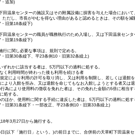
7・追加)
下田温泉センターの施設又はその附属設備に損害を与えた場合において
。
ただし、市長がやむを得ない理由があると認めるときは、その額を減
7・旧第18条繰下)
下田温泉センターの職員が職務執行のため入場し、又は下田温泉センタ
7・旧第19条繰下)
施行に関し必要な事項は、規則で定める。
47・旧第30条繰下、平23条例10・旧第32条繰上)
いずれかに該当する者は、5万円以下の過料に処する。
なく利用時間が終わった後も利用を続ける者
規定により利用の許可を取り消し、又は利用を制限し、若しくは退館を
により入館を拒み、又は退館を命じてもなお入館しようとする者又は退
の行為により使用料の徴収を免れた者は、その免れた金額の5倍に相当す
に処する。
ののほか、使用料に関する手続に違反した者は、5万円以下の過料に処す
47・旧第31条繰下・一部改正、平23条例10・旧第33条繰上)
18年3月27日から施行する。
の日
(以下「施行日」という。)
の前日までに、合併前の天草町下田温泉セ