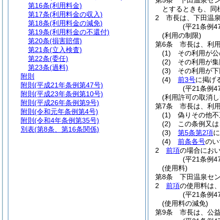
第5条
下田温泉セ
第16条
(利用料金)
とするときも、同
第17条
(利用料金の収入)
2
市長は、下田温
第18条
(利用料金の減免)
(平21条例
第19条
(利用料金の不還付)
(利用の制限)
第20条
(損害賠償)
第6条
市長は、利
第21条
(立入検査)
(1)
その利用が公
第22条
(委任)
(2)
その利用が集
第23条
(過料)
(3)
その利用が下
附則
(4)
前3号
に掲げ
附則
(平成21年条例第47号)
(平21条例
附則
(平成23年条例第10号)
(利用許可の取消し
附則
(平成26年条例第9号)
第7条
市長は、利
附則
(令和元年条例第4号)
(1)
偽りその他不
附則
(令和4年条例第35号)
(2)
この条例又は
別表
(第8条、第16条関係)
(3)
第5条第2項
に
(4)
前条各号
のい
2
前項
の場合にお
(平21条例4
(使用料)
第8条
下田温泉セ
2
前項
の使用料は
(平21条例4
(使用料の減免)
第9条
市長は、公