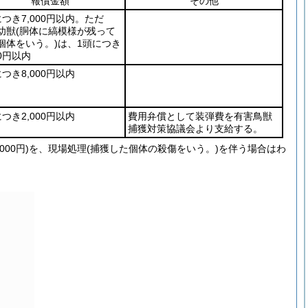
報償金額
その他
につき7,000円以内。ただ
幼獣
(胴体に縞模様が残って
個体をいう。)
は、1頭につき
00円以内
つき8,000円以内
つき2,000円以内
費用弁償として装弾費を有害鳥獣
捕獲対策協議会より支給する。
,000円)を、現場処理(捕獲した個体の殺傷をいう。)を伴う場合はわ