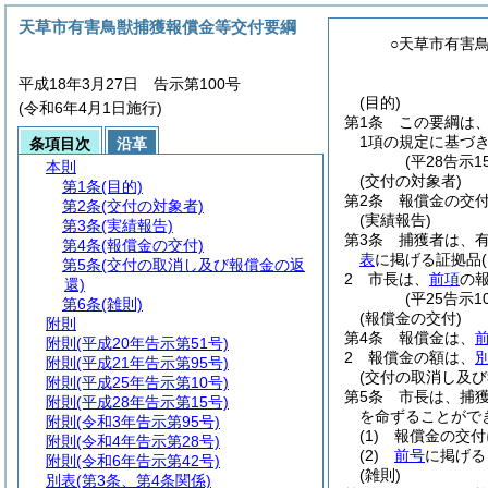
天草市有害鳥獣捕獲報償金等交付要綱
○天草市有害
平成18年3月27日 告示第100号
(目的)
(令和6年4月1日施行)
第1条
この要綱は
1項の規定に基づ
条項目次
沿革
(平28告示
本則
(交付の対象者)
第1条
(目的)
第2条
報償金の交
第2条
(交付の対象者)
(実績報告)
第3条
(実績報告)
第3条
捕獲者は、
第4条
(報償金の交付)
表
に掲げる証拠品
第5条
(交付の取消し及び報償金の返
2
市長は、
前項
の
還)
(平25告示
第6条
(雑則)
(報償金の交付)
附則
第4条
報償金は、
附則
(平成20年告示第51号)
2
報償金の額は、
附則
(平成21年告示第95号)
(交付の取消し及び
附則
(平成25年告示第10号)
第5条
市長は、捕
附則
(平成28年告示第15号)
を命ずることがで
附則
(令和3年告示第95号)
(1)
報償金の交付
附則
(令和4年告示第28号)
(2)
前号
に掲げる
附則
(令和6年告示第42号)
(雑則)
別表
(第3条、第4条関係)