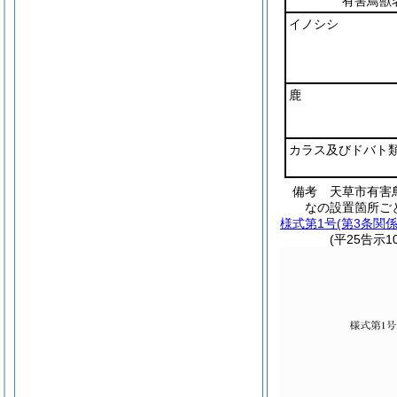
有害鳥獣
イノシシ
鹿
カラス及びドバト
備考 天草市有害鳥
なの設置箇所ごと
様式第1号
(第3条関係
(平25告示