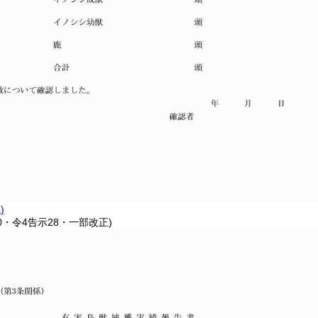
)
10・令4告示28・一部改正)