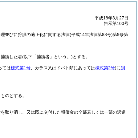
平成18年3月27日
告示第100号
管理並びに狩猟の適正化に関する法律
(平成14年法律第88号)
第9条第
を捕獲した者
(以下「捕獲者」という。)
とする。
っては
様式第1号
、カラス又はドバト類にあっては
様式第2号
)
に
別
るものとする。
付を取り消し、又は既に交付した報償金の全部若しくは一部の返還