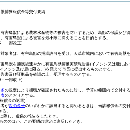
鳥獣捕獲報償金等交付要綱
、有害鳥獣による農林水産物等の被害を防止するため、鳥獣の保護及び
き、有害鳥獣による被害を最小限に抑えることを目的とする。
15・一部改正)
付対象者は、有害鳥獣の捕獲許可を受け、天草市域内において有害鳥獣
有害鳥獣を捕獲後速やかに有害鳥獣捕獲実績報告書
(イノシシ又は鹿にあ
(イノシシ及び鹿に限る。)
を添えて市長に提出するものとする。
報告書及び証拠品を確認の上、受理するものとする。
10・一部改正)
前条
の規定により捕獲が確認されたものに対し、予算の範囲内で交付す
別表
のとおりとする。
報償金の返還)
獲者が
次の各号
のいずれかに該当すると認めるときは、当該報償金の交
きる。
に際し、虚偽の報告をしたとき。
もののほか、この要綱の規定に違反したとき。