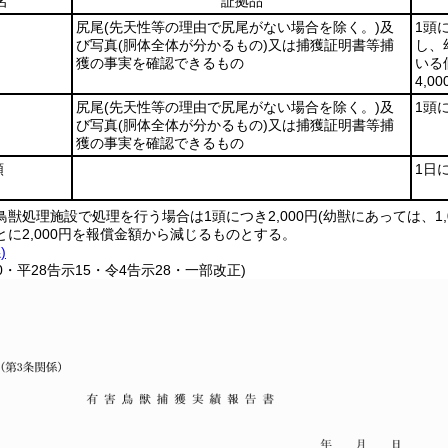
名
証拠品
尻尾
(先天性等の理由で尻尾がない場合を除く。)
及
1頭
び写真
(胴体全体が分かるもの)
又は捕獲証明書等捕
し、
獲の事実を確認できるもの
いる
4,0
尻尾
(先天性等の理由で尻尾がない場合を除く。)
及
1頭に
び写真
(胴体全体が分かるもの)
又は捕獲証明書等捕
獲の事実を確認できるもの
類
1日に
獣処理施設で処理を行う場合は1頭につき2,000円(幼獣にあっては、1
に2,000円を報償金額から減じるものとする。
)
10・平28告示15・令4告示28・一部改正)