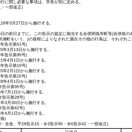
施行に関し必要な事項は、市長が別に定める。
51・一部改正)
18年3月27日から施行する。
の日の前日までに、この告示の規定に相当する合併関係市町等
(合併前
河浦町をいう。)
の規程によりなされた届出その他の行為は、それぞれこ
0年
告示第51号)
0年3月13日から施行する。
1年
告示第95号)
1年4月1日から施行する。
5年
告示第10号)
5年2月1日から施行する。
8年
告示第15号)
8年4月1日から施行する。
年
告示第95号)
3年7月1日から施行する。
年
告示第28号)
年3月30日から施行する。
年
告示第42号)
6年4月1日から施行する。
係)
10・全改、平28告示15・令3告示95・令6告示42・一部改正)