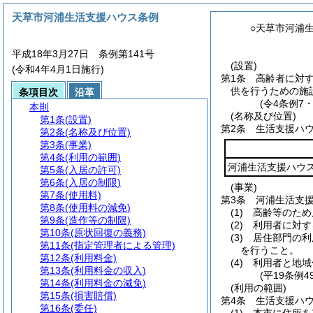
天草市河浦生活支援ハウス条例
○天草市河浦
平成18年3月27日 条例第141号
(設置)
(令和4年4月1日施行)
第1条
高齢者に対
供を行うための施
条項目次
沿革
(令4条例7
本則
(名称及び位置)
第1条
(設置)
第2条
生活支援ハ
第2条
(名称及び位置)
第3条
(事業)
第4条
(利用の範囲)
河浦生活支援ハウ
第5条
(入居の許可)
第6条
(入居の制限)
(事業)
第7条
(使用料)
第3条
河浦生活支
第8条
(使用料の減免)
(1)
高齢等のため
第9条
(造作等の制限)
(2)
利用者に対す
第10条
(原状回復の義務)
(3)
居住部門の利
第11条
(指定管理者による管理)
を行うこと。
第12条
(利用料金)
(4)
利用者と地域
第13条
(利用料金の収入)
(平19条例
第14条
(利用料金の減免)
(利用の範囲)
第15条
(損害賠償)
第4条
生活支援ハ
第16条
(委任)