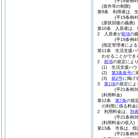
(平19条例
(造作等の制限)
第9条
利用者は、
(平19条例
(原状回復の義務)
第10条
入居者は、
2
入居者が
前項
の
(平19条例
(指定管理者による
第11条
生活支援ハ
わせることができ
2
前項
の規定によ
(1)
生活支援ハウ
(2)
第3条各号
に
(3)
前2号
に掲げ
3
第1項
の規定によ
(平21条例
(利用料金)
第12条
第7条
の規
の利用に係る料金
2
利用料金は、
別
(平21条例3
(利用料金の収入)
第13条
市長は、指
(平21条例3