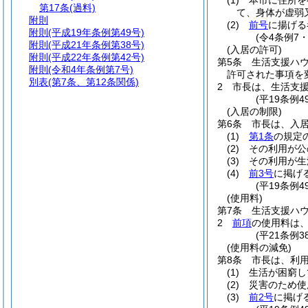
(1)
本市に住所を
第17条
(過料)
て、身体が虚弱
附則
(2)
前号
に揚げる
附則
(平成19年条例第49号)
(令4条例7
附則
(平成21年条例第38号)
(入居の許可)
附則
(平成22年条例第42号)
第5条
生活支援ハ
附則
(令和4年条例第7号)
許可された事項を
別表
(第7条、第12条関係)
2
市長は、生活支
(平19条例
(入居の制限)
第6条
市長は、入
(1)
第1条
の規定
(2)
その利用が公
(3)
その利用が生
(4)
前3号
に掲げ
(平19条例
(使用料)
第7条
生活支援ハ
2
前項
の使用料は
(平21条例3
(使用料の減免)
第8条
市長は、利
(1)
生活が困窮し
(2)
災害のため使
(3)
前2号
に掲げ