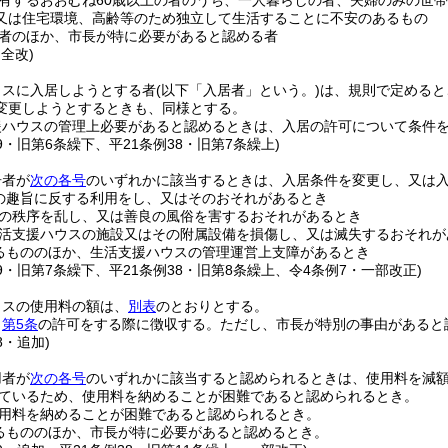
有するおおむね60歳以上の者のうち、一人暮らしの者、夫婦のみの世
又は住宅環境、高齢等のため独立して生活することに不安のあるもの
者のほか、市長が特に必要があると認める者
・全改)
ウスに入居しようとする者
(以下「入居者」という。)
は、規則で定めると
変更しようとするときも、同様とする。
援ハウスの管理上必要があると認めるときは、入居の許可について条件
49・旧第6条繰下、平21条例38・旧第7条繰上)
居者が
次の各号
のいずれかに該当するときは、入居条件を変更し、又は
の趣旨に反する利用をし、又はそのおそれがあるとき
の秩序を乱し、又は善良の風俗を害するおそれがあるとき
活支援ハウスの施設又はその附属設備を損傷し、又は滅失するおそれが
るもののほか、生活支援ハウスの管理運営上支障があるとき
49・旧第7条繰下、平21条例38・旧第8条繰上、令4条例7・一部改正)
ウスの使用料の額は、
別表
のとおりとする。
、
第5条
の許可をする際に徴収する。
ただし、市長が特別の事由があると
8・追加)
用者が
次の各号
のいずれかに該当すると認められるときは、使用料を減
ているため、使用料を納めることが困難であると認められるとき。
用料を納めることが困難であると認められるとき。
るもののほか、市長が特に必要があると認めるとき。