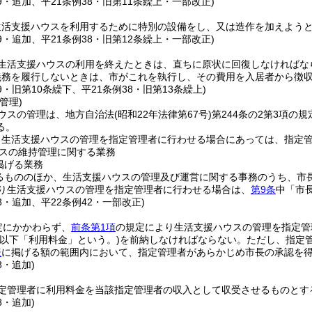
49・追加、平21条例38・旧第11条繰上・一部改正)
生活支援ハウスを利用するために特別の設備をし、又は造作を加えよう
49・追加、平21条例38・旧第12条繰上・一部改正)
生活支援ハウスの利用を終えたときは、直ちに原状に回復しなければな
義務を履行しないときは、市がこれを執行し、その費用を入居者から徴
49・旧第10条繰下、平21条例38・旧第13条繰上)
管理)
ウスの管理は、地方自治法
(昭和22年法律第67号)
第244条の2第3項の
る。
り生活支援ハウスの管理を指定管理者に行わせる場合にあっては、指定
スの維持管理に関する業務
掲げる業務
るもののほか、生活支援ハウスの管理及び運営に関する事務のうち、市
り生活支援ハウスの管理を指定管理者に行わせる場合は、
第9条
中「市
38・追加、平22条例42・一部改正)
定にかかわらず、
前条第1項
の規定により生活支援ハウスの管理を指定管
(以下「利用料金」という。)
を前納しなければならない。
ただし、指定
表
に掲げる額の範囲内において、指定管理者があらかじめ市長の承認を
8・追加)
定管理者に利用料金を当該指定管理者の収入として収受させるものとす
8・追加)