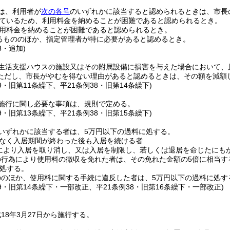
は、利用者が
次の各号
のいずれかに該当すると認められるときは、市長
ているため、利用料金を納めることが困難であると認められるとき。
用料金を納めることが困難であると認められるとき。
るもののほか、指定管理者が特に必要があると認めるとき。
8・追加)
生活支援ハウスの施設又はその附属設備に損害を与えた場合において、
ただし、市長がやむを得ない理由があると認めるときは、その額を減額
49・旧第11条繰下、平21条例38・旧第14条繰下)
施行に関し必要な事項は、規則で定める。
49・旧第13条繰下、平21条例38・旧第15条繰下)
いずれかに該当する者は、5万円以下の過料に処する。
なく入居期間が終わった後も入居を続ける者
により入居を取り消し、又は入居を制限し、若しくは退居を命じたにも
の行為により使用料の徴収を免れた者は、その免れた金額の5倍に相当す
処する。
ののほか、使用料に関する手続に違反した者は、5万円以下の過料に処す
49・旧第14条繰下・一部改正、平21条例38・旧第16条繰下・一部改正)
18年3月27日から施行する。