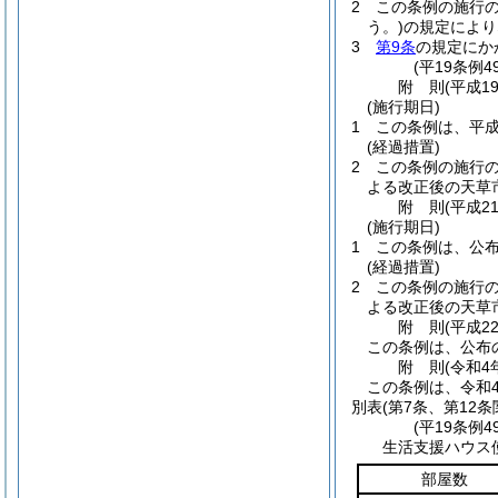
2
この条例の施行
う。)
の規定により
3
第9条
の規定にか
(平19条例
附
則
(平成1
(施行期日)
1
この条例は、平成
(経過措置)
2
この条例の施行
よる改正後の天草
附
則
(平成2
(施行期日)
1
この条例は、公
(経過措置)
2
この条例の施行
よる改正後の天草
附
則
(平成2
この条例は、公布
附
則
(令和4
この条例は、令和
別表
(第7条、第12条
(平19条例
生活支援ハウス
部屋数