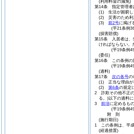
(利用料金の減免)
第14条
指定管理者
(1)
生活が困窮し
(2)
災害のため利
(3)
前2号
に掲げ
(平21条例3
(損害賠償)
第15条
入居者は、
ければならない。
(平19条例
(委任)
第16条
この条例の
(平19条例
(過料)
第17条
次の各号
の
(1)
正当な理由が
(2)
第6条
の規定
2
詐欺その他不正
る。)
以下の過料に
3
前項
に定めるも
(平19条例
附
則
(施行期日)
1
この条例は、平成
(経過措置)