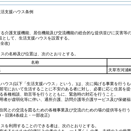
生活支援ハウス条例
する介護支援機能、居住機能及び交流機能の総合的な提供並びに災害等
設として、生活支援ハウスを設置する。
・全改)
ウスの名称及び位置は、次のとおりとする。
名称
ス
天草市河浦町
援ハウス
(以下「生活支援ハウス」という。)
は、次に掲げる事業を行うも
居宅において生活することに不安のある者に対し、必要に応じ住居を提
る各種相談、助言等を行うとともに、緊急時の対応を行うこと。
用者が虚弱化等に伴い、通所介護、訪問介護等介護サービス及び保健福
住民との交流を図るための各種事業及び交流のための場の提供等を行う
49・旧第4条繰上・一部改正)
ウスを利用することのできる者は、次のとおりとする。