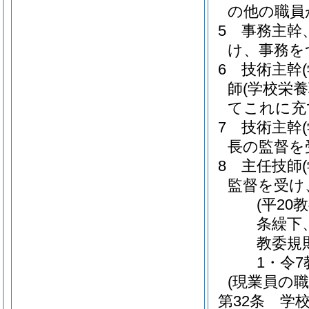
の他の職員
5
事務主幹
け、事務を
6
技術主幹
師
(学校栄養
てこれに充
7
技術主幹
長の監督を
8
主任技師
監督を受け
(平20
条繰下
教委規
1・令
(現業員の職
第32条
学