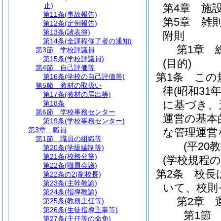
止)
第4章
施
第11条
(事故報告)
第5章
雑
第12条
(定例報告)
第13条
(諸表簿)
附則
第14条
(全課程修了者の通知)
第1章
第3節
学校評議員
第15条
(学校評議員)
(目的)
第4節
自己評価等
第1条
この
第16条
(学校の自己評価等)
第5節
教材の取扱い
律
(昭和31
第17条
(教材の届出等)
に基づき、
第18条
第6節
学校事務センター
運営の基本
第19条
(学校事務センター)
第3章
職員
な管理運営
第1節
職員の組織等
(平20
第20条
(学級編制等)
第21条
(校務分掌)
(学校規程の
第22条
(職員会議)
第2条
校長
第22条の2
(副校長)
第23条
(主幹教諭)
いて、校則
第24条
(指導教諭)
第2章
第25条
(教務主任等)
第26条
(生徒指導主事等)
第1節
第27条
(主任等の命免)