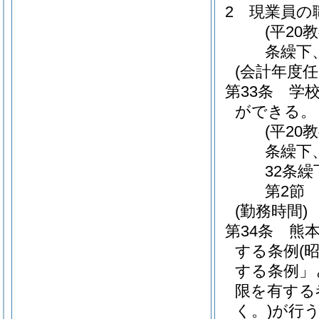
2
現業員の
(平20
条繰下
(会計年度任
第33条
学
ができる。
(平20
条繰下
32条繰
第2節
(勤務時間)
第34条
熊
する条例
(
する条例」
限を有する
く。)
が行