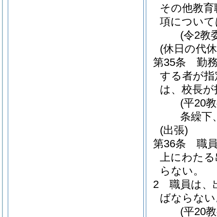
その他教育
項について
(令2教
(休日の代休
第35条
勤
する者が指
は、校長が
(平20
条繰下
(出張)
第36条
職
上にわたる
らない。
2
職員は、
ばならない
(平20