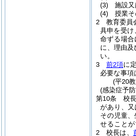
(3)
施設又
(4)
授業そ
2
教育委員
具申を受け
命ずる場合
に、理由及
い。
3
前2項
に
必要な事項
(平20
(感染症予
第10条
校
があり、又
その児童、
せることが
2
校長は、