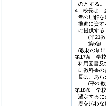
のとする。
4
校長は、
者の理解を
推進に資す
に提供する
(平21
第5節
(教材の届出
第17条
学
科用図書及
に教科書の
長は、あら
(平20
第18条
学
選定するに
慮を払わな