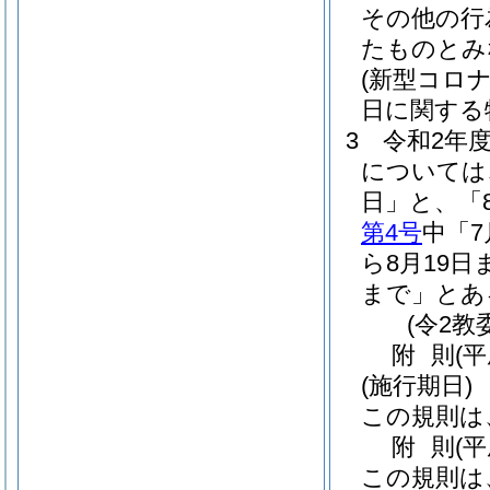
その他の行
たものとみ
(新型コロ
日に関する
3
令和2年
については
日」と、「
第4号
中「7
ら8月19日
まで」とあ
(令2
附
則
(
(施行期日)
この規則は
附
則
(
この規則は