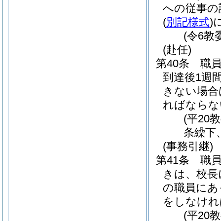
への従事の
(
別記様式
)
(令6教
(赴任)
第40条
職
到達後1週
きない場合
ればならな
(平20
条繰下
(事務引継)
第41条
職
きは、校長
の職員にあ
をしなけれ
(平20