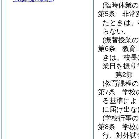
(臨時休業の
第5条
非常
たときは、
らない。
(振替授業の
第6条
教育
きは、校長
業日を振り
第2節
(教育課程
第7条
学校
る基準によ
に届け出な
(学校行事
第8条
学校
行、対外試