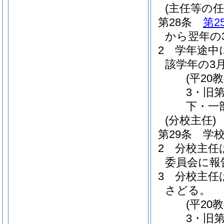
(主任等の任
第28条
第2
から翌年の
2
学年途中
該学年の3
(平2
3・旧
下・一
(分校主任)
第29条
学
2
分校主任
委員会に報
3
分校主任
さどる。
(平2
3・旧第