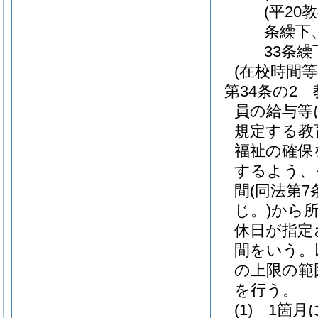
(平20
条繰下
33条繰
(在校時間等
第34条の2
員の給与等
規定する教
福祉の確保
するよう、
間
(同法第
じ。)
から
休日が指定
間をいう。
の上限の範
を行う。
(1)
1箇月