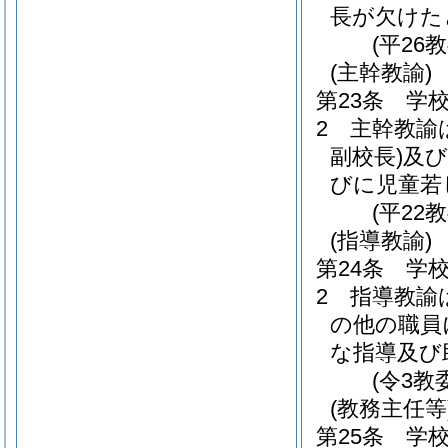
長が欠けた
(平26
(主幹教諭)
第23条
学
2
主幹教諭
副校長)
及び
びに児童若
(平22
(指導教諭)
第24条
学
2
指導教諭
の他の職員
な指導及び
(令3教
(教務主任等
第25条
学