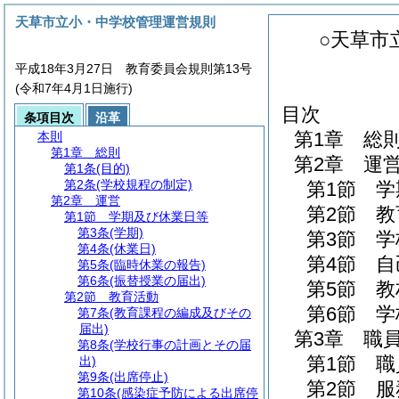
天草市立小・中学校管理運営規則
○天草市
平成18年3月27日 教育委員会規則第13号
(令和7年4月1日施行)
目次
条項目次
沿革
第1章
総
本則
第1章
総則
第2章
運
第1条
(目的)
第2条
(学校規程の制定)
第1節
学
第2章
運営
第2節
教
第1節
学期及び休業日等
第3条
(学期)
第3節
学
第4条
(休業日)
第4節
自
第5条
(臨時休業の報告)
第6条
(振替授業の届出)
第5節
教
第2節
教育活動
第6節
学
第7条
(教育課程の編成及びその
届出)
第3章
職
第8条
(学校行事の計画とその届
第1節
職
出)
第9条
(出席停止)
第2節
服
第10条
(感染症予防による出席停