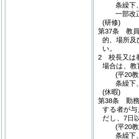
条繰下
一部改
(研修)
第37条
教
的、場所及
い。
2
校長又は
場合は、教
(平20
条繰下
(休暇)
第38条
勤
する者が与
だし、7日
(平20
条繰下