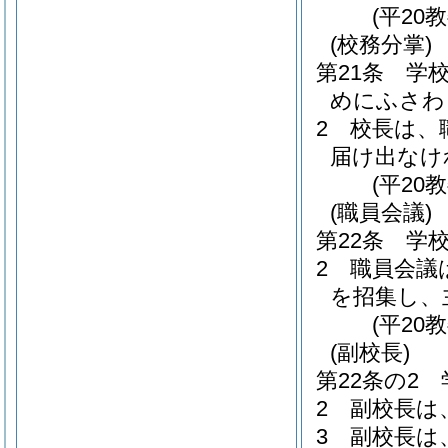
(平20
(校務分掌)
第21条
学
めにふさわ
2
校長は、
届け出なけ
(平20
(職員会議)
第22条
学
2
職員会議
を招集し、
(平20
(副校長)
第22条の2
2
副校長は
3
副校長は