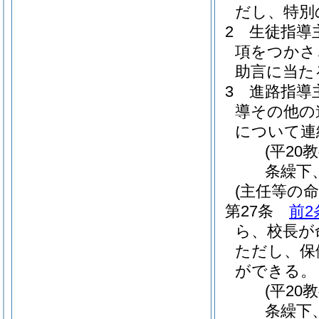
だし、特別
2
生徒指導
項をつかさ
助言に当た
3
進路指導
導その他の
について連
(平20
条繰下
(主任等の命
第27条
前2
ら、校長が
ただし、保
ができる。
(平20
条繰下