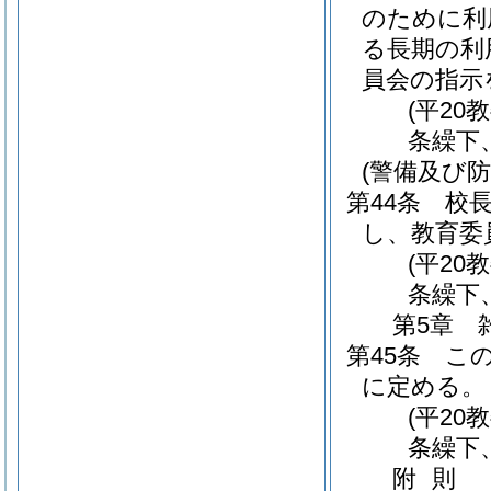
のために利
る長期の利
員会の指示
(平20
条繰下
(警備及び防
第44条
校
し、教育委
(平20
条繰下
第5章
第45条
こ
に定める。
(平20
条繰下
附
則