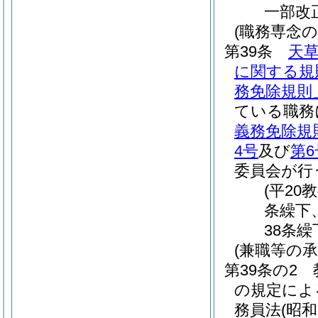
一部改
(職務専念の
第39条
天
に関する規
務免除規則
ている職務
義務免除規
4号
及び
第6
委員会が行
(平20
条繰下
38条繰
(兼職等の承
第39条の2
の規定によ
務員法
(昭和