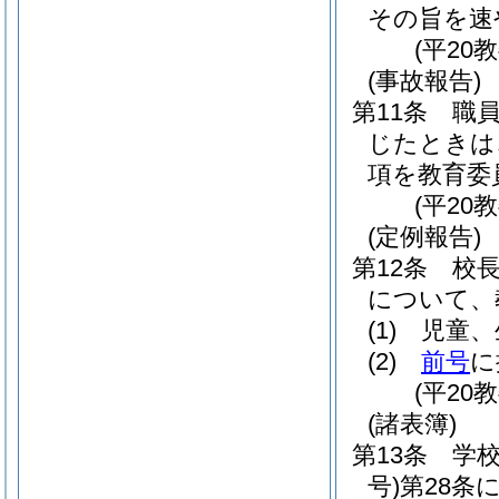
その旨を速
(平20
(事故報告)
第11条
職
じたときは
項を教育委
(平20
(定例報告)
第12条
校
について、
(1)
児童、
(2)
前号
に
(平20
(諸表簿)
第13条
学
号)
第28条