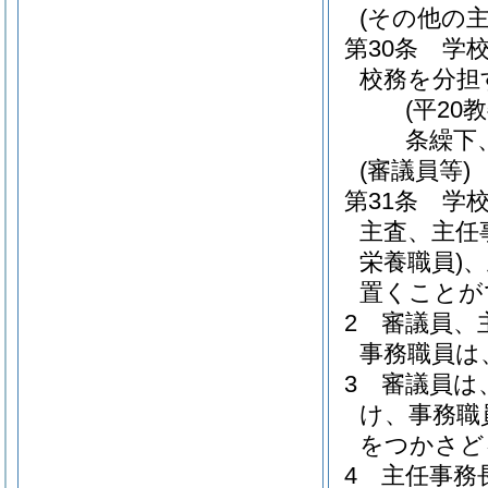
(その他の主
第30条
学
校務を分担
(平20
条繰下
(審議員等)
第31条
学
主査、主任
栄養職員)
、
置くことが
2
審議員、
事務職員は
3
審議員は
け、事務職
をつかさど
4
主任事務