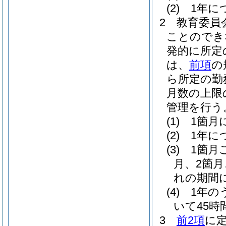
(2)
1年に
2
教育委員
ことのでき
発的に所定
は、
前項
の
ら所定の勤
月数の上限
管理を行う
(1)
1箇月
(2)
1年に
(3)
1箇月
月、2箇
れの期間
(4)
1年の
いて45
3
前2項
に