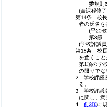
委規則
(全課程修了
第14条
校
者の氏名を
(平20
第3節
(学校評議員
第15条
校
を置くこと
第1項の学
の限りでな
2
学校評議
る。
3
学校評議
に関し、意
4
前3項
に