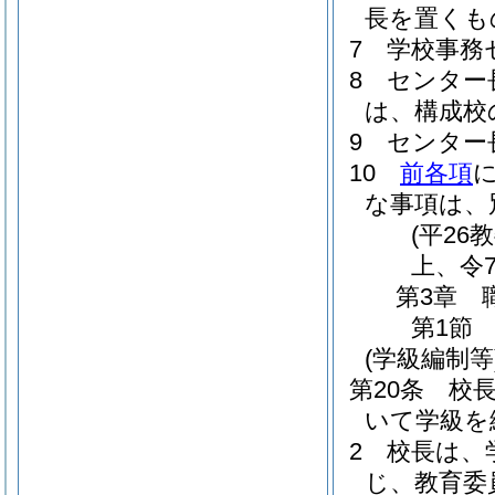
長を置くも
7
学校事務
8
センター
は、構成校
9
センター
10
前各項
な事項は、
(平26
上、令
第3章
第1節
(学級編制等
第20条
校
いて学級を
2
校長は、
じ、教育委