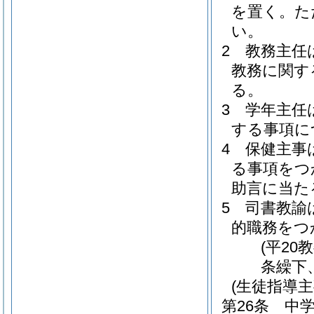
を置く。
た
い。
2
教務主任
教務に関す
る。
3
学年主任
する事項に
4
保健主事
る事項をつ
助言に当た
5
司書教諭
的職務をつ
(平20
条繰下
(生徒指導主
第26条
中