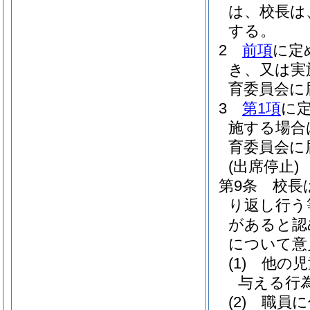
は、校長は
する。
2
前項
に定
き、又は実
育委員会に
3
第1項
に
施する場合
育委員会に
(出席停止)
第9条
校長
り返し行う
があると認
について意
(1)
他の児
与える行
(2)
職員に