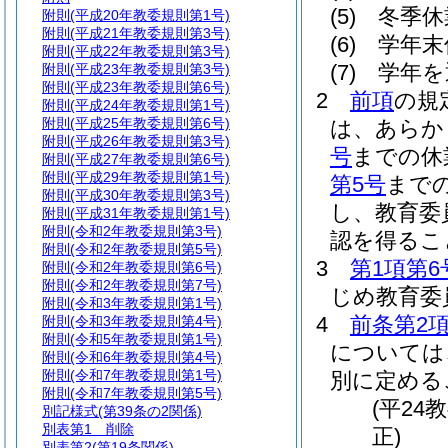
(5)
冬季休
附則
(平成20年教委規則第1号)
附則
(平成21年教委規則第3号)
(6)
学年末
附則
(平成22年教委規則第3号)
(7)
学年を
附則
(平成23年教委規則第3号)
附則
(平成23年教委規則第6号)
2
前項
の規
附則
(平成24年教委規則第1号)
附則
(平成25年教委規則第6号)
は、あらか
附則
(平成26年教委規則第3号)
号
までの休
附則
(平成27年教委規則第6号)
附則
(平成29年教委規則第1号)
第5号
まで
附則
(平成30年教委規則第3号)
し、教育委
附則
(平成31年教委規則第1号)
附則
(令和2年教委規則第3号)
認を得るこ
附則
(令和2年教委規則第5号)
3
第1項第6
附則
(令和2年教委規則第6号)
附則
(令和2年教委規則第7号)
じめ教育委
附則
(令和3年教委規則第1号)
4
前条第2
附則
(令和3年教委規則第4号)
附則
(令和5年教委規則第1号)
については
附則
(令和6年教委規則第4号)
附則
(令和7年教委規則第1号)
別に定める
附則
(令和7年教委規則第5号)
(平2
別記様式
(第39条の2関係)
別表第1
削除
正)
別表第2
(第19条関係)