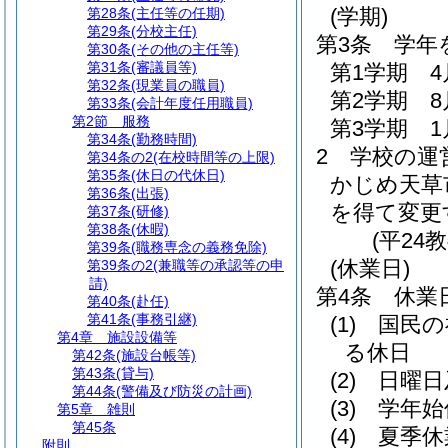
(学期)
第28条
(主任等の任期)
第29条
(分校主任)
第3条
学年
第30条
(その他の主任等)
第31条
(審議員等)
第1学期 4
第32条
(現業員の職員)
第2学期 8
第33条
(会計年度任用職員)
第2節
服務
第3学期 1
第34条
(勤務時間)
2
学校の運
第34条の2
(在校時間等の上限)
第35条
(休日の代休日)
かじめ天草
第36条
(出張)
を得て変更
第37条
(研修)
第38条
(休暇)
(平24
第39条
(職務専念の義務免除)
(休業日)
第39条の2
(兼職等の承認等の申
請)
第4条
休業
第40条
(赴任)
第41条
(事務引継)
(1)
国民の
第4章
施設設備等
る休日
第42条
(施設台帳等)
第43条
(貸与)
(2)
日曜日
第44条
(警備及び防災の計画)
(3)
学年始
第5章
雑則
第45条
(4)
夏季休
附則