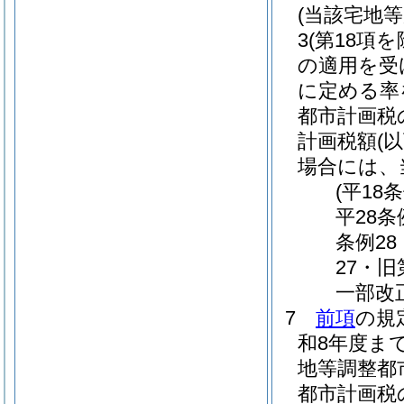
(当該宅地
3
(第18項を
の適用を受
に定める率
都市計画税
計画税額
(
場合には、
(平18
平28条
条例2
27・旧
一部改
7
前項
の規
和8年度ま
地等調整都
都市計画税