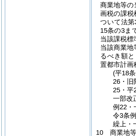
商業地等の
画税の課税
ついて法第3
15条の3
当該課税標
当該商業地
るべき額と
置都市計画
(平18
26・
25・平
一部改
例22
令3条例
繰上・
10
商業地等