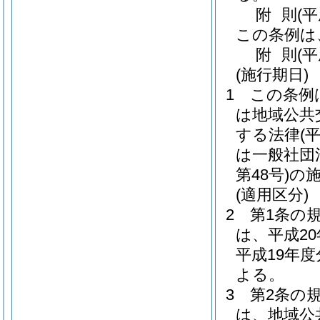
附
則
(
この条例は
附
則
(
(施行期日)
1
この条例
は地域公共
する法律
(
は一般社団
第48号)
の
(適用区分)
2
第1条の
は、平成2
平成19年
よる。
3
第2条の
は、地域公