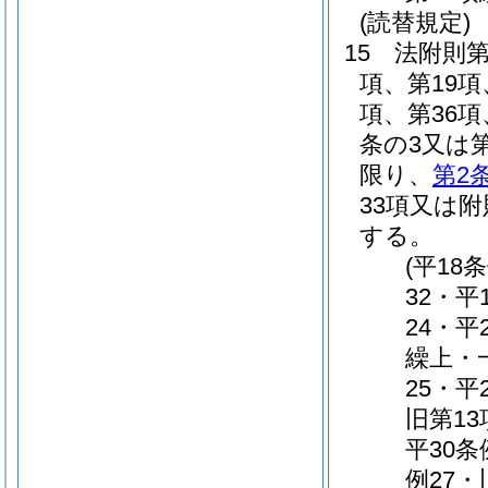
(読替規定)
15
法附則第
項、第19項
項、第36項
条の3又は
限り、
第2
33項又は附
する。
(平18
32・平
24・平
繰上・一
25・平
旧第1
平30条
例27