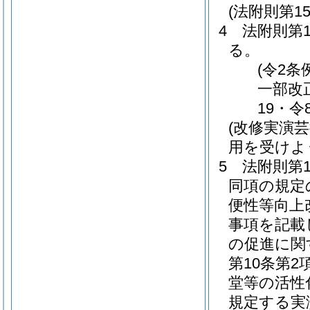
(法附則第1
4
法附則第
る。
(令2条
一部改
19・令
(改修実演
用を受けよ
5
法附則第
同項の規定
便性等向上
事項を記載
の促進に関
第10条第
堂等の活性
規定する実