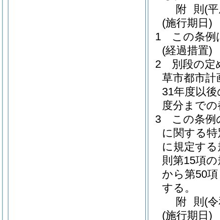
附
則
(
(施行期日)
1
この条例
(経過措置)
2
別段の定
草市都市計
31年度以
度分までの
3
この条例
に関する特
に規定する
則第15項
から第50
する。
附
則
(
(施行期日)