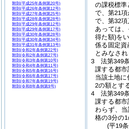
附則
(平成25年条例第20号)
の課税標準
附則
(平成26年条例第12号)
で、第21項
附則
(平成27年条例第25号)
附則
(平成28年条例第28号)
で、第32
附則
(平成29年条例第12号)
あっては、
附則
(平成29年条例第17号)
附則
(平成30年条例第28号)
得た額)
を
附則
(平成30年条例第34号)
係る固定資
附則
(平成31年条例第13号)
附則
(令和2年条例第22号)
とみなされ
附則
(令和2年条例第27号)
3
法第34
附則
(令和3年条例第10号)
附則
(令和4年条例第11号)
課する都市
附則
(令和5年条例第16号)
附則
(令和6年条例第17号)
当該土地に
附則
(令和7年条例第19号)
2の額とす
附則
(令和8年条例第9号)
4
法第34
課する都市
わらず、当
格の3分の
(平19