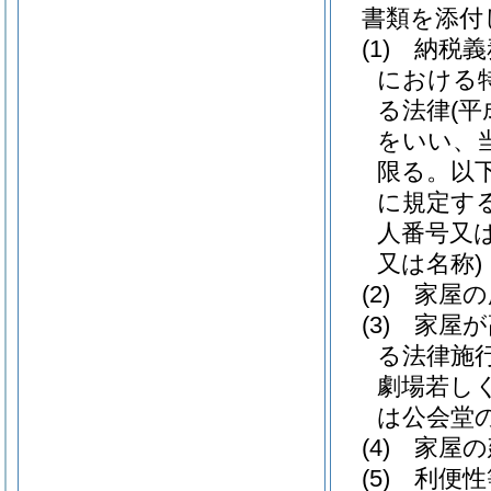
書類を添付
(1)
納税義
における
る法律
(平
をいい、
限る。以
に規定す
人番号又
又は名称)
(2)
家屋の
(3)
家屋が
る法律施
劇場若し
は公会堂
(4)
家屋の
(5)
利便性