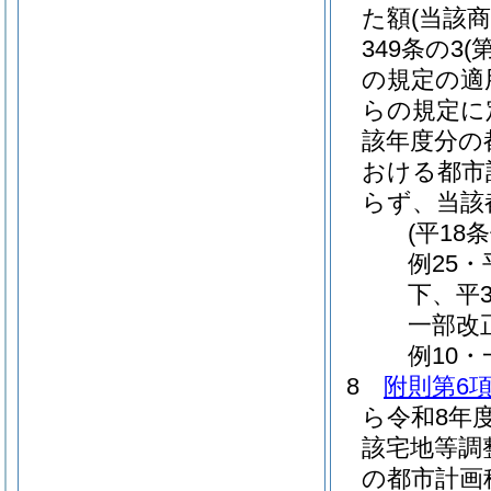
た額
(当該
349条の3
(
の規定の適
らの規定に
該年度分の
おける都市
らず、当該
(平18
例25・
下、平
一部改
例10
8
附則第6
ら令和8年
該宅地等調
の都市計画