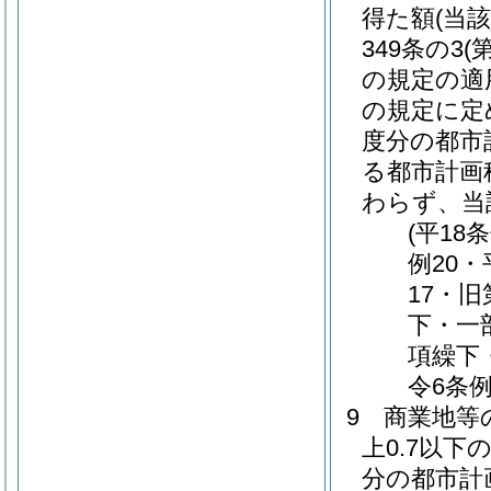
得た額
(当
349条の3
(
の規定の適
の規定に定
度分の都市
る都市計画
わらず、当
(平18
例20・
17・
下・一
項繰下
令6条
9
商業地等
上0.7以
分の都市計