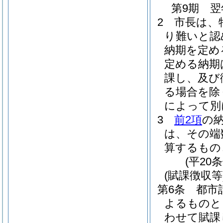
第9期 翌
2
市長は、
り難いと認
納期を定め
定める納期
課し、及び
る場合を除
によって別
3
前2項
の
は、その端
算するもの
(平20
(賦課徴収等
第6条
都市
よるものと
わせて賦課