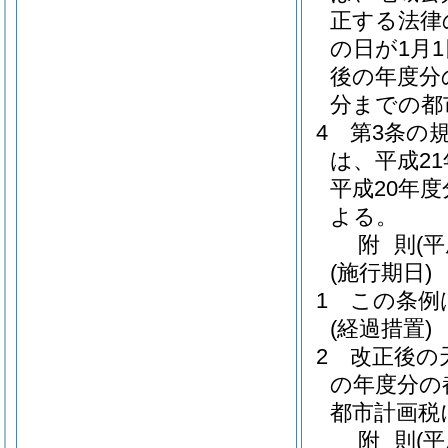
正する法律
の日が1月
後の年度分
分までの都
4
第3条の
は、平成2
平成20年
よる。
附
則
(
(施行期日)
1
この条例
(経過措置)
2
改正後の
の年度分の
都市計画税
附
則
(