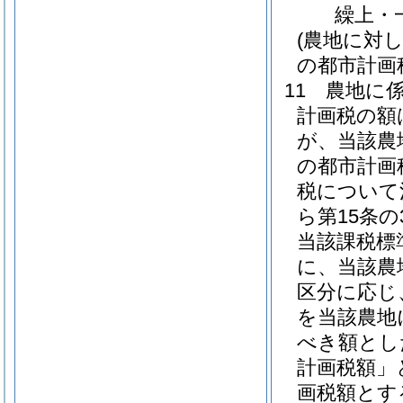
繰上・
(農地に対
の都市計画
11
農地に
計画税の額
が、当該農
の都市計画
税について法
ら第15条
当該課税標
に、当該農
区分に応じ
を当該農地
べき額とし
計画税額」
画税額とす