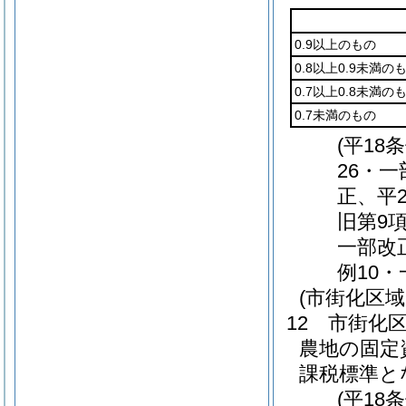
0.9以上のもの
0.8以上0.9未満の
0.7以上0.8未満の
0.7未満のもの
(平18
26・
正、平2
旧第9項
一部改
例10
(市街化区
12
市街化
農地の固定
課税標準と
(平18