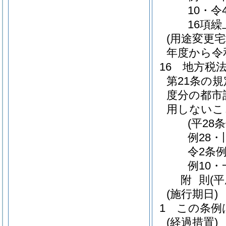
10・令
16項
(用途変更
年度から令
16
地方税
第21条の
度分の都市
用しないこ
(平28
例28
令2条
例10
附
則
(
(施行期日)
1
この条例
(経過措置)