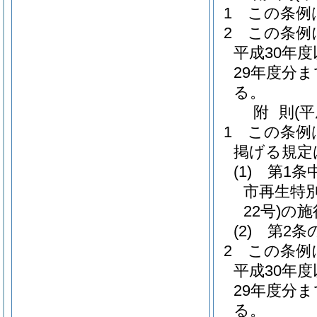
1
この条例
2
この条例
平成30年
29年度分
る。
附
則
(
1
この条例
掲げる規定
(1)
第1条
市再生特
22号)
の施
(2)
第2条
2
この条例
平成30年
29年度分
る。