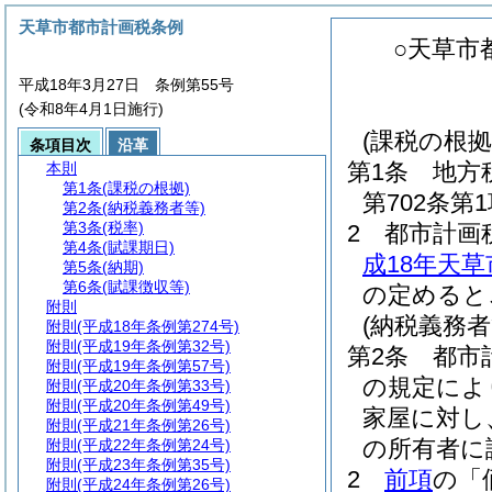
天草市都市計画税条例
○天草市
平成18年3月27日 条例第55号
(令和8年4月1日施行)
(課税の根拠
条項目次
沿革
第1条
地方
本則
第1条
(課税の根拠)
第702条
第2条
(納税義務者等)
第3条
(税率)
2
都市計画
第4条
(賦課期日)
成18年天草
第5条
(納期)
第6条
(賦課徴収等)
の定めると
附則
(納税義務者
附則
(平成18年条例第274号)
附則
(平成19年条例第32号)
第2条
都市
附則
(平成19年条例第57号)
の規定によ
附則
(平成20年条例第33号)
附則
(平成20年条例第49号)
家屋に対し
附則
(平成21年条例第26号)
の所有者に
附則
(平成22年条例第24号)
附則
(平成23年条例第35号)
2
前項
の「
附則
(平成24年条例第26号)