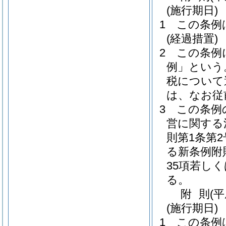
(施行期日)
1
この条例
(経過措置)
2
この条例
例」という
税について
は、なお従
3
この条例
営に関する
則第1条第
る新条例附
35項若し
る。
附
則
(
(施行期日)
1
この条例