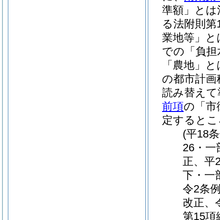
準額」とは
る法附則第
業地等」と
での「負担
「農地」と
の都市計画
読み替えて
前項
の「市
定するとこ
(平18
26・
正、平2
下・一
令2条
改正、
第15