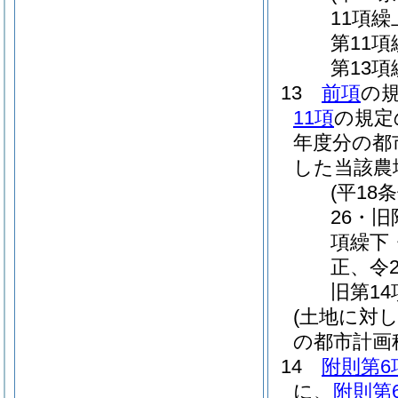
11項繰
第11項
第13項
13
前項
の
11項
の規定
年度分の都
した当該農
(平18
26・旧
項繰下
正、令
旧第1
(土地に対
の都市計画
14
附則第6
に、
附則第