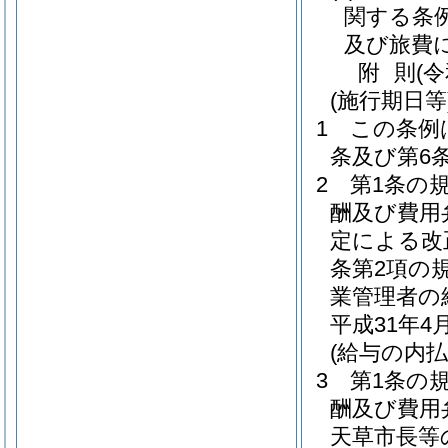
関する条
及び旅費
附
則
(
(施行期日等
1
この条例
条及び第6
2
第1条の
酬及び費用
定による改
条第2項の
業管理者の
平成31年
(給与の内払
3
第1条の
酬及び費用
天草市長等