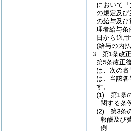
において「
の規定及び
の給与及び
理者給与条
日から適用
(給与の内払
3
第1条改
第5条改正
は、次の各
は、当該各
す。
(1)
第1条
関する条
(2)
第3条
報酬及び
例