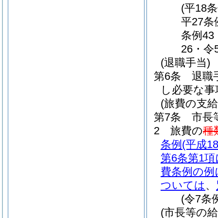
(平18
平27条
条例43
26・令
(退職手当)
第6条
退職
し必要な事
(旅費の支給
第7条
市長
2
旅費の
種
条例
(平成
第6条第1項
費条例
の例
ついては
、
(令7条
(市長等の