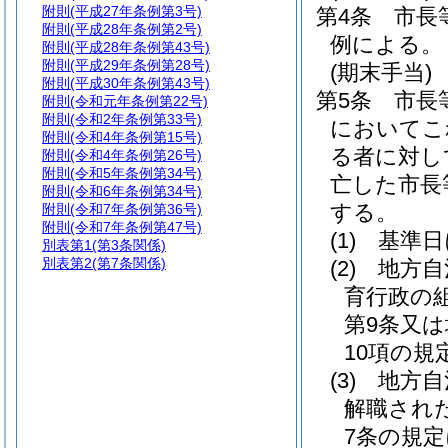
附則
(平成27年条例第3号)
第4条
市長
附則
(平成28年条例第2号)
例による。
附則
(平成28年条例第43号)
附則
(平成29年条例第28号)
(期末手当)
附則
(平成30年条例第43号)
第5条
市長
附則
(令和元年条例第22号)
附則
(令和2年条例第33号)
においてこ
附則
(令和4年条例第15号)
る者に対し
附則
(令和4年条例第26号)
附則
(令和5年条例第34号)
亡した市長
附則
(令和6年条例第34号)
する。
附則
(令和7年条例第36号)
附則
(令和7年条例第47号)
(1)
基準日
別表第1
(第3条関係)
別表第2
(第7条関係)
(2)
地方自
育行政の
第9条又
10項の
(3)
地方自
解職され
7条の規