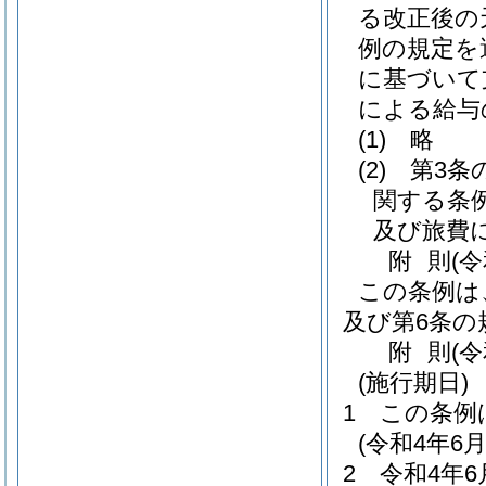
る改正後の
例の規定を
に基づいて
による給与
(1)
略
(2)
第3条
関する条
及び旅費
附
則
(
この条例は
及び第6条の
附
則
(
(施行期日)
1
この条例
(令和4年
2
令和4年