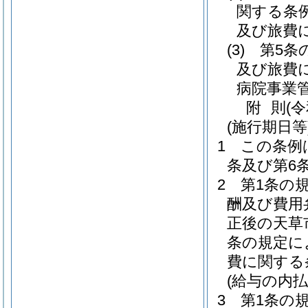
関する条
及び旅費
(3)
第5条
及び旅費
病院事業
附
則
(
(施行期日等
1
この条例
条及び第6
2
第1条の
酬及び費用
正後の天草
条の規定に
費に関する
(給与の内払
3
第1条の