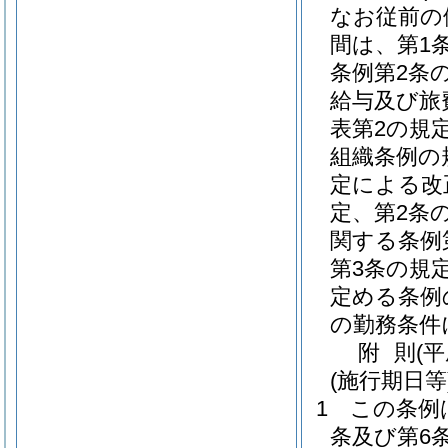
なお従前の
間は、第1
条例第2条
給与及び旅
表第2の規
組織条例の
定による改
定、第2条
関する条例
第3条の規
定める条例
の勤務条件
附
則
(
(施行期日等
1
この条例
条及び第6