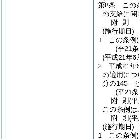
第8条
この
の支給に関
附
則
(施行期日)
1
この条例
(平21
(平成21
2
平成21
の適用につ
分の145」
(平21
附
則
(
この条例は
附
則
(
(施行期日)
1
この条例