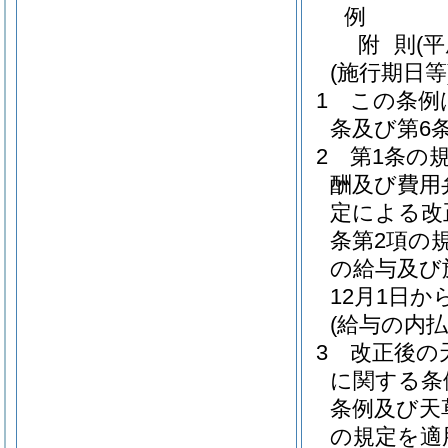
例
附
則
(
(施行期日等
1
この条例
条及び第6
2
第1条の
酬及び費用
定による改
条第2項の
の給与及び
12月1日
(給与の内払
3
改正後の
に関する条
条例及び天
の規定を適