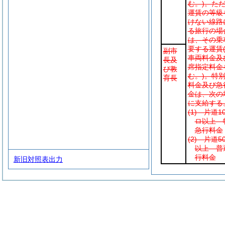
む。)
。た
運賃の等級
けない線路
る旅行の場
は、その乗
要する運賃
副市
車両料金及
長及
席指定料金
び教
む。)
。特
育長
料金及び急
金は、次の
に支給する
(1)
片道10
ロ以上 
急行料金
(2)
片道5
以上 普
行料金
新旧対照表出力