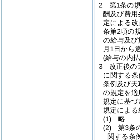
2
第1条の
酬及び費用
定による改
条第2項の
の給与及び
月1日から
(給与の内払
3
改正後の
に関する条
条例及び天
の規定を適
規定に基づ
規定による
(1)
略
(2)
第3条
関する条