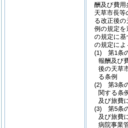
酬及び費用
天草市長等
る改正後の
例の規定を
の規定に基
の規定によ
(1)
第1条
報酬及び
後の天草
る条例
(2)
第3条
関する条
及び旅費
(3)
第5条
及び旅費
病院事業