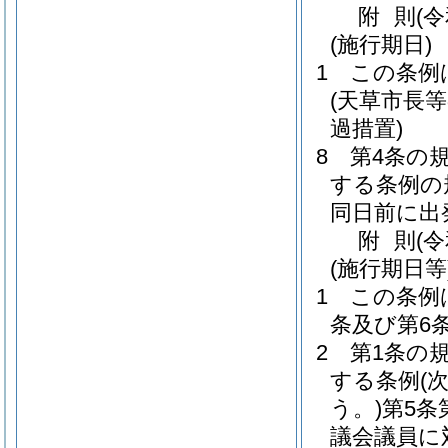
附
則
(
(施行期日)
1
この条例
(天草市長
過措置)
8
第4条の
する条例の
同日前に出
附
則
(
(施行期日等
1
この条例
条及び第6
2
第1条の
する条例
(
う。)
第5条
議会議員に