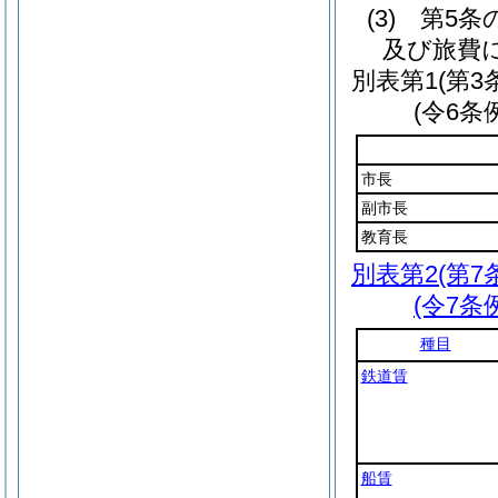
(3)
第5条
及び旅費
別表第1
(第3
(令6条
市長
副市長
教育長
別表第2
(第7
(令7条
種目
鉄道賃
船賃