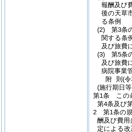
報酬及び
後の天草
る条例
(2)
第3条
関する条
及び旅費
(3)
第5条
及び旅費
病院事業
附
則
(
(施行期日等
第1条
この
第4条及び
2
第1条の
酬及び費用
定による改