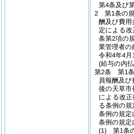
第4条及び
2
第1条の
酬及び費用
定による改
条第2項の
業管理者の
令和4年4
(給与の内払
第2条
第1
員報酬及び
後の天草市
による改正
る条例の規
条例の規定
条例の規定
(1)
第1条