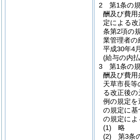
2
第1条の
酬及び費用
定による改
条第2項の
業管理者の
平成30年
(給与の内払
3
第1条の
酬及び費用
天草市長等
る改正後の
例の規定を
の規定に基
の規定によ
(1)
略
(2)
第3条