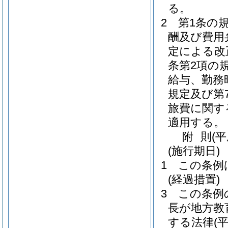
る。
2
第1条の
酬及び費用
定による改
条第2項の
給与、勤務
規定及び第
旅費に関す
適用する。
附
則
(
(施行期日)
1
この条例
(経過措置)
3
この条例
長が地方教
する法律
(