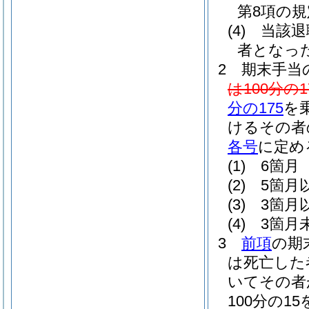
第8項の
(4)
当該退
者となっ
2
期末手当
は100分の1
分の175
を
けるその者
各号
に定め
(1)
6箇月 
(2)
5箇月
(3)
3箇月
(4)
3箇月未
3
前項
の期
は死亡した
いてその者
100分の