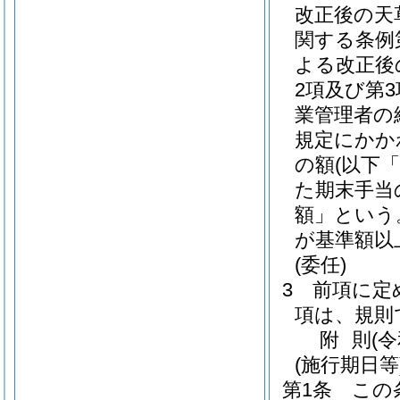
改正後の天
関する条例
よる改正後
2項及び第
業管理者の
規定にかか
の額
(以下
た期末手当の
額」という
が基準額以
(委任)
3
前項に定
項は、規則
附
則
(
(施行期日等
第1条
この