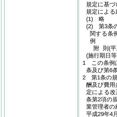
規定に基づ
規定による
(1)
略
(2)
第3条
関する条
例
附
則
(
(施行期日等
1
この条例
条及び第6
2
第1条の
酬及び費用
定による改
条第2項の
業管理者の
平成29年