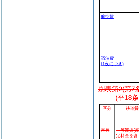
航空賃
宿泊費
(1夜につき)
別表第2
(第7
(平18
区分
鉄道賃
市長
一等運賃
(
定料金を含