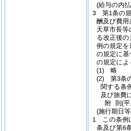
(給与の内払
3
第1条の
酬及び費用
天草市長等
る改正後の
例の規定を
の規定に基
の規定によ
(1)
略
(2)
第3条
関する条
及び旅費
附
則
(
(施行期日等
1
この条例
条及び第6