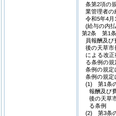
条第2項の
業管理者の
令和5年4
(給与の内払
第2条
第1
員報酬及び
後の天草市
による改正
る条例の規
条例の規定
条例の規定
(1)
第1条
報酬及び
後の天草
る条例
(2)
第3条