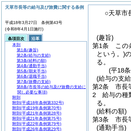
天草市長等の給与及び旅費に関する条例
○天草市
平成18年3月27日 条例第43号
(令和8年4月1日施行)
(趣旨)
条項目次
沿革
第1条
この
本則
第1条
(趣旨)
という。)
第2条
(給与の支給)
第3条
(給料の額)
る。
第4条
(通勤手当)
(平18
第5条
(期末手当)
第6条
(退職手当)
(給与の支給
第7条
(旅費の支給)
第2条
市長
第8条
(市長等の給与及び旅費の支給に
関し必要な事項)
2
給与の種
附則
る。
附則
(平成18年条例第332号)
附則
(平成19年条例第70号)
(給料の額)
附則
(平成21年条例第28号)
第3条
市長
附則
(平成21年条例第75号)
附則
(平成22年条例第79号)
(通勤手当)
附則
(平成26年条例第29号)