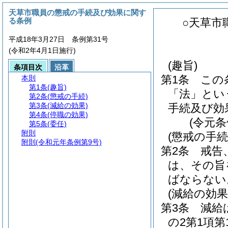
天草市職員の懲戒の手続及び効果に関す
る条例
○天草市
平成18年3月27日 条例第31号
(令和2年4月1日施行)
(趣旨)
条項目次
沿革
第1条
この
本則
第1条
(趣旨)
「法」とい
第2条
(懲戒の手続)
第3条
(減給の効果)
手続及び効
第4条
(停職の効果)
(令元条
第5条
(委任)
附則
(懲戒の手続
附則
(令和元年条例第9号)
第2条
戒告
は、その旨
ばならない
(減給の効果
第3条
減給
の2第1項