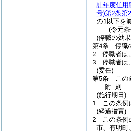
計年度任用
号)
第2条第
の1以下を
(令元条
(停職の効果
第4条
停職
2
停職者は
3
停職者は
(委任)
第5条
この
附
則
(施行期日)
1
この条例
(経過措置)
2
この条例
市、有明町