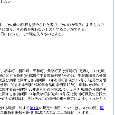
されない。
られ、その刑の執行を猶予された者で、その罪が過失によるもので
きに限り、その職を失わないものとすることができる。
の日において、その職を失うものとする。
町、栖本町、新和町、五和町、天草町又は河浦町に勤務していた職
限に関する条例
(昭和29年本渡市条例第4号の2)
、牛深市職員の分限
続及び効果に関する条例
(昭和31年有明町条例第15号)
、職員の分限
効果に関する条例
(昭和30年倉岳町条例第12号)
、職員の分限の手
に関する条例
(昭和30年新和町条例第31号)
、五和町職員の分限の手
に関する条例
(昭和31年天草町条例第18号)
又は河浦町職員の分限の
その他の行為は、それぞれこの条例の相当規定によりなされたもの
受ける職員に対する
第1条
の規定の適用については、当分の間、
同
天草市条例第46号)
附則第10項の規定による降給」とする。