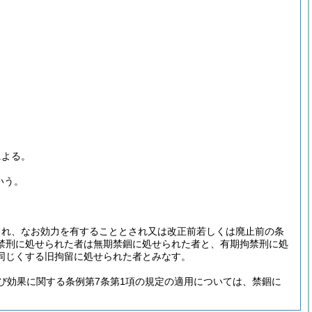
による。
いう。
され、なお効力を有することとされ又は改正前若しくは廃止前の条
禁刑に処せられた者は無期禁錮に処せられた者と、有期拘禁刑に処
同じくする旧拘留に処せられた者とみなす。
び効果に関する条例第7条第1項の規定の適用については、禁錮に