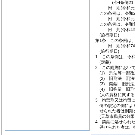
(令4条例21
附
則
(令和
この条例は、令和
附
則
(令和
この条例は、令和元
附
則
(令和4
(施行期日)
第1条
この条例は、
附
則
(令和7
(施行期日)
1
この条例は、令和
(定義)
2
この附則におい
(1)
刑法等一部改
(2)
旧刑法 刑法
(3)
禁錮 旧刑法
(4)
旧拘留 旧刑
(人の資格に関する
3
拘禁刑又は拘留
例の規定の例によ
せられた者は刑期
(天草市職員の分
4
禁錮に処せられた
処せられた者は、