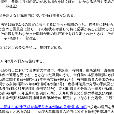
期間中、条例に特別の定めがある場合を除くほか、いかなる給与も支給
・一部改正)
号給を超えない範囲内において任命権者が定める。
、法第16条第1号の規定に該当するに至った職員のうち、拘禁刑に処せ
で定める委員会に諮り、その情状を考慮して特に必要があると認めると
りその職を失わなかった職員が刑の執行猶予を取り消されたときは、そ
0・令7条例1・一部改正)
施行に関し必要な事項は、規則で定める。
18年3月27日から施行する。
の日の前日において合併前の本渡市、牛深市、有明町、御所浦町、倉岳
条例の適用を受けることとなった職員のうち、合併前の本渡市職員の分
効果に関する条例
(昭和29年牛深市条例第25号)
、有明町職員の分限の手
関する条例
(昭和27年御所浦町条例第7号)
、倉岳町職員の分限の手続及び
る条例
(昭和31年栖本町条例第29号)
、新和町職員の分限の手続及び効果
る条例
(昭和30年五和町条例第20号)
、天草町職員の分限の手続及び効果
する条例
(昭和38年河浦町条例第36号)
の規定によりなされた処分、手続
与に関する条例
(平成18年天草市条例第46号)
附則第10項
の規定の適用を
る降給」とあるのは、「及び天草市職員の給与に関する条例
(平成18年