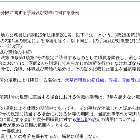
の分限に関する手続及び効果に関する条例
、地方公務員法
(昭和25年法律第261号。以下「法」という。)
第28条第
8条の2第1項の規定による降給を除く。以下同じ。)
の手続及び効果並びに
1・一部改正)
及び降給の手続)
法第28条第1項第2号の規定に該当するものとして職員を降任し、若し
合においては、医師2人を指定してあらかじめ診断を行わせなければな
る降任、免職、休職及び降給の処分は、その旨を記載した書面を当該職
1項の規定により降任する場合は、
天草市職員の初任給、昇格、昇給等に
2項第1号の規定に該当する場合における休職の期間は、3年を超えない
項
の規定による休職の期間中であっても、その事故が消滅したと認めら
第2号の規定に該当する場合における休職の期間は、当該刑事事件が裁判
1項に規定する会計年度任用職員に対する
第1項
の規定の適用については、
権者が定める任期の範囲内」とする。
・一部改正)
職員としての身分を保有するが、職務に従事しない。