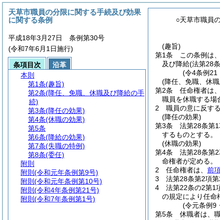
天草市職員の分限に関する手続及び効果
に関する条例
○天草市職員
平成18年3月27日 条例第30号
(趣旨)
(令和7年6月1日施行)
第1条
この条例は
及び降給
(法第2
条項目次
沿革
(令4条例2
本則
(降任、免職、休職
第1条
(趣旨)
第2条
任命権者は、
第2条
(降任、免職、休職及び降給の手
職員を休職する場
続)
2
職員の意に反す
第3条
(降任の効果)
(降任の効果)
第4条
(休職の効果)
第3条
法第28条第
第5条
するものとする。
第6条
(降給の効果)
(休職の効果)
第7条
(失職の特例)
第4条
法第28条第
第8条
(委任)
命権者が定める。
附則
2
任命権者は、
前
附則
(令和元年条例第9号)
3
法第28条第2項
附則
(令和元年条例第10号)
4
法第22条の2第
附則
(令和4年条例第21号)
の規定により任命
附則
(令和7年条例第1号)
(令元条例9
第5条
休職者は、