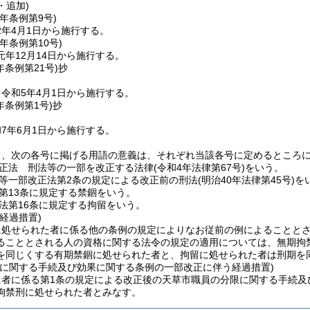
・追加)
元年
条例第9号)
2年4月1日から施行する。
元年
条例第10号)
年12月14日から施行する。
年
条例第21号)
抄
令和5年4月1日から施行する。
年
条例第1号)
抄
7年6月1日から施行する。
て、次の各号に掲げる用語の意義は、それぞれ当該各号に定めるところ
正法 刑法等の一部を改正する法律
(令和4年法律第67号)
をいう。
等一部改正法第2条の規定による改正前の刑法
(明治40年法律第45号)
を
第13条に規定する禁錮をいう。
法第16条に規定する拘留をいう。
経過措置)
に処せられた者に係る他の条例の規定によりなお従前の例によることと
ることとされる人の資格に関する法令の規定の適用については、無期拘
を同じくする有期禁錮に処せられた者と、拘留に処せられた者は刑期を
限に関する手続及び効果に関する条例の一部改正に伴う経過措置)
者に係る第1条の規定による改正後の天草市職員の分限に関する手続及
拘禁刑に処せられた者とみなす。