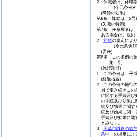
2
休職者は、休職
(令元条例9
(降給の効果)
第6条
降給は、2
(失職の特例)
第7条
任命権者は
ある場合は、規則
2
前項
の規定によ
(令元条例1
(委任)
第8条
この条例の
附
則
(施行期日)
1
この条例は、平成
(経過措置)
2
この条例の施行
員で引き続きこの
に関する手続及び
の手続及び効果に
続及び効果に関す
続及び効果に関す
手続及び効果に関
とみなす。
3
天草市職員の給
条
中「の規定によ