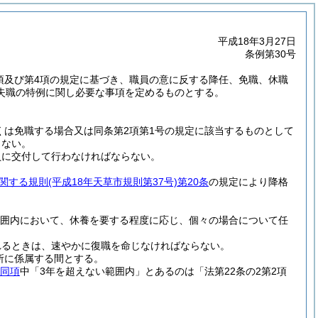
平成18年3月27日
条例第30号
3項及び第4項の規定に基づき、職員の意に反する降任、免職、休職
失職の特例に関し必要な事項を定めるものとする。
くは免職する場合又は同条第2項第1号の規定に該当するものとして
らない。
員に交付して行わなければならない。
関する規則
(平成18年天草市規則第37号)
第20条
の規定により降格
範囲内において、休養を要する程度に応じ、個々の場合について任
れるときは、速やかに復職を命じなければならない。
所に係属する間とする。
同項
中「3年を超えない範囲内」とあるのは「法第22条の2第2項